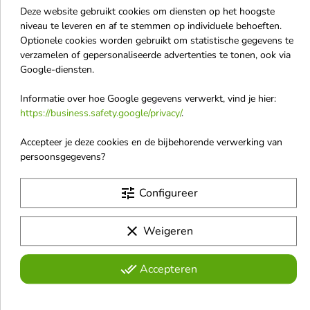


Deze website gebruikt cookies om diensten op het hoogste
niveau te leveren en af te stemmen op individuele behoeften.
Optionele cookies worden gebruikt om statistische gegevens te
Paese My Skin Icon
theBalm Anne T. Dotes
verzamelen of gepersonaliseerde advertenties te tonen, ook via
bedekkende
Vloeibare
Google-diensten.
gezichtsconcealer /01/
gezichtsconcealer /37/
Porcelain Beige 6,5 ml
Ruddy Tan 11,8 ml
Informatie over hoe Google gegevens verwerkt, vind je hier:
Een zeer duurzame concealer die
Maskert effectief
https://business.safety.google/privacy/
.
een sterke dekking biedt en op
huidonvolkomenheden
€ 10,60
€ 12,33
de huid blijft zitten
€ 13,70
Accepteer je deze cookies en de bijbehorende verwerking van
persoonsgegevens?
-10%
-10%
favorite_border
favorite_border
tune
Configureer
clear
Weigeren
done_all
Accepteren

