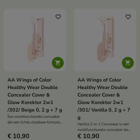
favorite_border
favorite_border


AA Wings of Color
AA Wings of Color
Healthy Wear Double
Healthy Wear Double
Concealer Cover &
Concealer Cover &
Glow Korektor 2w1
Glow Korektor 2w1
/302/ Beige 0, 2 g + 7 g
/301/ Vanilla 0, 2 g + 7
Een multifunctionele concealer
g
die een lichte vloeibare formule
Vanilla 2-in-1 Concealer is een
combineert met een nauwkeurig,
multifunctionele concealer die
dekkend potlood. Dit duo helpt
€ 10,90
€ 10,90
een lichte vloeibare formule
imperfecties te camoufleren, de