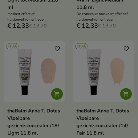
Light tot Medium 11,8
Warm Light Medium
ml
11,8 ml
Maskert effectief
De concealer maskeert effectief
huidonvolkomenheden
huidonvolkomenheden
€ 12,33
€ 12,33
€ 13,70
€ 13,70
-10%
-10%
favorite_border
favorite_border


theBalm Anne T. Dotes
theBalm Anne T. Dotes
Vloeibare
Vloeibare
gezichtsconcealer /18/
gezichtsconcealer /14/
Light 11,8 ml
Fair 11,8 ml