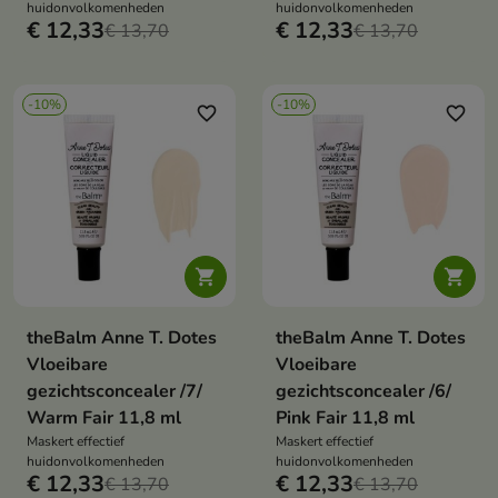
huidonvolkomenheden
huidonvolkomenheden
€ 12,33
€ 12,33
€ 13,70
€ 13,70
-10%
-10%
favorite_border
favorite_border


theBalm Anne T. Dotes
theBalm Anne T. Dotes
Vloeibare
Vloeibare
gezichtsconcealer /7/
gezichtsconcealer /6/
Warm Fair 11,8 ml
Pink Fair 11,8 ml
Maskert effectief
Maskert effectief
huidonvolkomenheden
huidonvolkomenheden
€ 12,33
€ 12,33
€ 13,70
€ 13,70