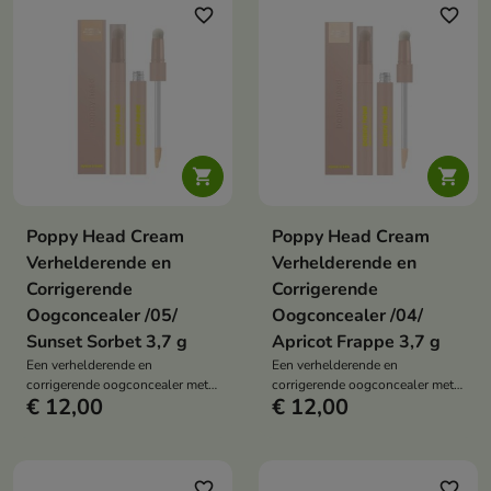
corrigeren. Het product si met de
favorite_border
favorite_border
huid en geeft de ogen een frisse,
stralende look zonder de
delicate huid onder de ogen te
verzwaren of in de rimpels te
kruipen.


Poppy Head Cream
Poppy Head Cream
Verhelderende en
Verhelderende en
Corrigerende
Corrigerende
Oogconcealer /05/
Oogconcealer /04/
Sunset Sorbet 3,7 g
Apricot Frappe 3,7 g
Een verhelderende en
Een verhelderende en
corrigerende oogconcealer met
corrigerende oogconcealer met
€ 12,00
€ 12,00
een lichte formule die de
een lichte formule die de
huidtint egaliseert, donkere
huidtint egaliseert, donkere
kringen camoufleert en een
kringen camoufleert en een
natuurlijk effect van een frisse,
natuurlijk effect van een frisse,
gladde huid geeft.
gladde huid geeft.
favorite_border
favorite_border