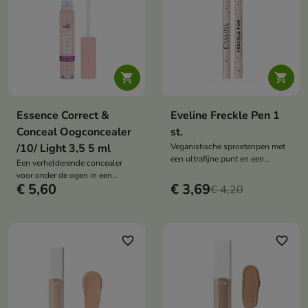


Essence Correct &
Eveline Freckle Pen 1
Conceal Oogconcealer
st.
/10/ Light 3,5 5 ml
Veganistische sproetenpen met
een ultrafijne punt en een
Een verhelderende concealer
waterdichte, semi-transparante
voor onder de ogen in een
formule creëert natuurlijke
€ 5,60
€ 3,69
lichtroze tint die de ogen verfrist
€ 4,20
sproeten en garandeert
en tekenen van vermoeidheid
langdurige resultaten
vermindert. De medium tot hoge
dekking en verzorgende formule
met aloë vera zorgen ervoor dat
favorite_border
favorite_border
de huid rond de ogen er stralend
en natuurlijk uitziet.