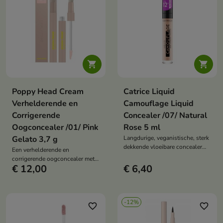


Poppy Head Cream
Catrice Liquid
Verhelderende en
Camouflage Liquid
Corrigerende
Concealer /07/ Natural
Oogconcealer /01/ Pink
Rose 5 ml
Gelato 3,7 g
Langdurige, veganistische, sterk
dekkende vloeibare concealer
Een verhelderende en
die donkere kringen,
corrigerende oogconcealer met
oneffenheden en roodheid tot
€ 12,00
€ 6,40
een lichte formule die de
wel 12 uur lang effectief
huidtint egaliseert, donkere
camoufleert.
kringen camoufleert en een
natuurlijk effect van een frisse,
-12%
gladde huid geeft.
favorite_border
favorite_border