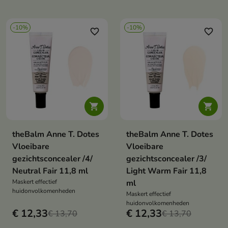
-10%
-10%
favorite_border
favorite_border


theBalm Anne T. Dotes
theBalm Anne T. Dotes
Vloeibare
Vloeibare
gezichtsconcealer /4/
gezichtsconcealer /3/
Neutral Fair 11,8 ml
Light Warm Fair 11,8
Maskert effectief
ml
huidonvolkomenheden
Maskert effectief
huidonvolkomenheden
€ 12,33
€ 12,33
€ 13,70
€ 13,70