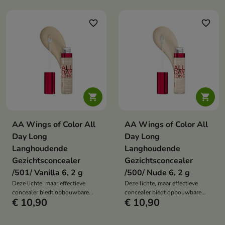
dekkend potlood. Dit duo helpt
formule si gemakkelijk over de
imperfecties te camoufleren, de
huid, versmelt met de huid en
teint te egaliseren, specifieke
laat een natuurlijk matte finish
favorite_border
favorite_border
delen van het gezicht te
achter, waardoor donkere
verhelderen en zorgt voor een
kringen, oneffenheden, roodheid
precieze make-upapplicatie.
en pigmentvlekken worden
gecamoufleerd.


AA Wings of Color All
AA Wings of Color All
Day Long
Day Long
Langhoudende
Langhoudende
Gezichtsconcealer
Gezichtsconcealer
/501/ Vanilla 6, 2 g
/500/ Nude 6, 2 g
Deze lichte, maar effectieve
Deze lichte, maar effectieve
concealer biedt opbouwbare
concealer biedt opbouwbare
€ 10,90
€ 10,90
dekking van medium tot
dekking van medium tot
volledige dekking. De romige
volledige dekking. De romige
formule si gemakkelijk over de
formule si gemakkelijk over de