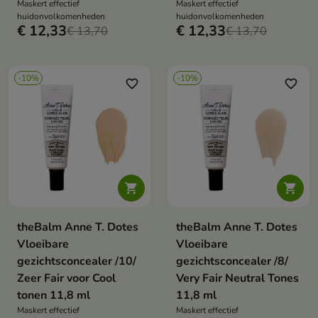
Maskert effectief
Maskert effectief
huidonvolkomenheden
huidonvolkomenheden
€ 12,33
€ 12,33
€ 13,70
€ 13,70
-10%
-10%
favorite_border
favorite_border


theBalm Anne T. Dotes
theBalm Anne T. Dotes
Vloeibare
Vloeibare
gezichtsconcealer /10/
gezichtsconcealer /8/
Zeer Fair voor Cool
Very Fair Neutral Tones
tonen 11,8 ml
11,8 ml
Maskert effectief
Maskert effectief