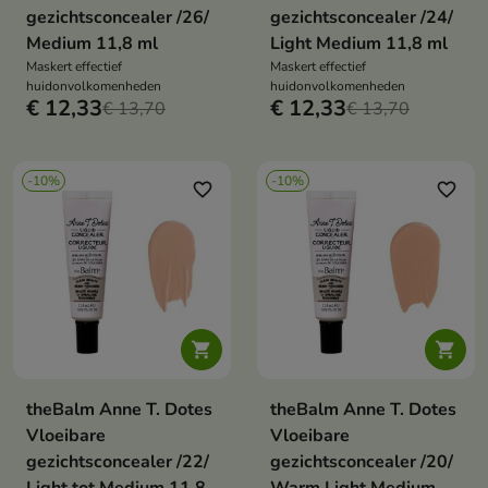
gezichtsconcealer /26/
gezichtsconcealer /24/
Medium 11,8 ml
Light Medium 11,8 ml
Maskert effectief
Maskert effectief
huidonvolkomenheden
huidonvolkomenheden
€ 12,33
€ 12,33
€ 13,70
€ 13,70
-10%
-10%
favorite_border
favorite_border


theBalm Anne T. Dotes
theBalm Anne T. Dotes
Vloeibare
Vloeibare
gezichtsconcealer /22/
gezichtsconcealer /20/