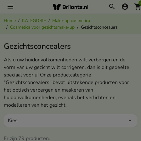
menu
search
account_circle
shopping_ca
Home
KATEGORIE
Make-up cosmetica
Cosmetica voor gezichtsmake-up
Gezichtsconcealers
Gezichtsconcealers
Als u uw huidonvolkomenheden wilt verbergen en de
vorm van uw gezicht wilt corrigeren, dan is dit gedeelte
speciaal voor u! Onze productcategorie
"Gezichtsconcealers" bevat uitstekende producten voor
het optisch verbergen en maskeren van
huidonvolkomenheden, evenals het verlichten en
modelleren van het gezicht.
Kies
expand_more
Er zijn 79 producten.