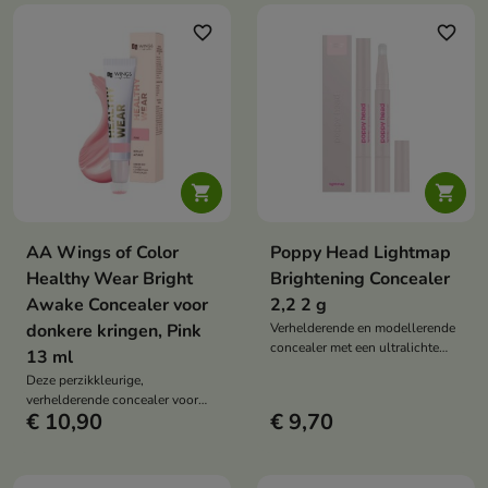
huid, versmelt met de huid en
huid, versmelt met de huid en
laat een natuurlijk matte finish
laat een natuurlijk matte finish
favorite_border
favorite_border
achter, waardoor donkere
achter, waardoor donkere
kringen, oneffenheden, roodheid
kringen, oneffenheden, roodheid
en pigmentvlekken worden
en pigmentvlekken worden
gecamoufleerd.
gecamoufleerd.


AA Wings of Color
Poppy Head Lightmap
Healthy Wear Bright
Brightening Concealer
Awake Concealer voor
2,2 2 g
donkere kringen, Pink
Verhelderende en modellerende
concealer met een ultralichte
13 ml
formule die het gezicht oplicht,
Deze perzikkleurige,
egaliseert en optisch modelleert
verhelderende concealer voor
met een natuurlijk lichteffect.
€ 10,90
€ 9,70
onder de ogen heeft een lichte
formule die is ontworpen om
koele, paarse ondertonen en
tekenen van vermoeidheid te