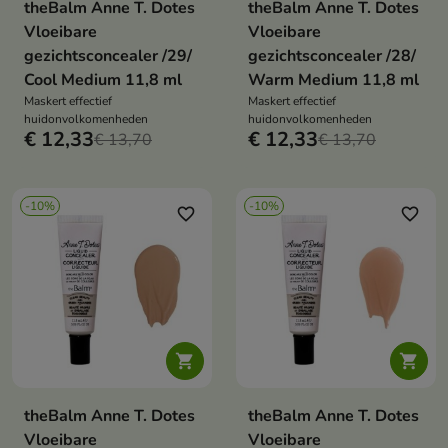
theBalm Anne T. Dotes
theBalm Anne T. Dotes
Vloeibare
Vloeibare
gezichtsconcealer /29/
gezichtsconcealer /28/
Cool Medium 11,8 ml
Warm Medium 11,8 ml
Maskert effectief
Maskert effectief
huidonvolkomenheden
huidonvolkomenheden
€ 12,33
€ 12,33
€ 13,70
€ 13,70
-10%
-10%
favorite_border
favorite_border


theBalm Anne T. Dotes
theBalm Anne T. Dotes
Vloeibare
Vloeibare