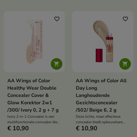
combineert met een nauwkeurig,
teint te egaliseren, specifieke
dekkend potlood. Dit duo helpt
delen van het gezicht te
imperfecties te camoufleren, de
verhelderen en een precieze
teint te egaliseren, specifieke
favorite_border
favorite_border
make-upapplicatie mogelijk te
delen van het gezicht te
maken.
verhelderen en zorgt voor een
precieze make-upapplicatie.


AA Wings of Color
AA Wings of Color All
Healthy Wear Double
Day Long
Concealer Cover &
Langhoudende
Glow Korektor 2w1
Gezichtsconcealer
/300/ Ivory 0, 2 g + 7 g
/502/ Beige 6, 2 g
Ivory 2-in-1 Concealer is een
Deze lichte, maar effectieve
multifunctionele concealer die
concealer biedt opbouwbare
€ 10,90
€ 10,90
een lichte vloeibare formule
dekking van medium tot
combineert met een nauwkeurig,
volledige dekking. De romige