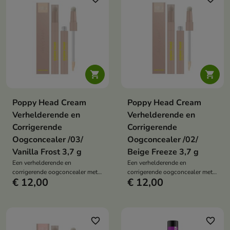


Poppy Head Cream
Poppy Head Cream
Verhelderende en
Verhelderende en
Corrigerende
Corrigerende
Oogconcealer /03/
Oogconcealer /02/
Vanilla Frost 3,7 g
Beige Freeze 3,7 g
Een verhelderende en
Een verhelderende en
corrigerende oogconcealer met
corrigerende oogconcealer met
€ 12,00
€ 12,00
een lichte formule die de
een lichte formule die de
huidtint egaliseert, donkere
huidtint egaliseert, donkere
kringen camoufleert en een
kringen camoufleert en een
natuurlijk effect van een frisse,
natuurlijk effect van een frisse,
gladde huid geeft.
gladde huid geeft.
favorite_border
favorite_border