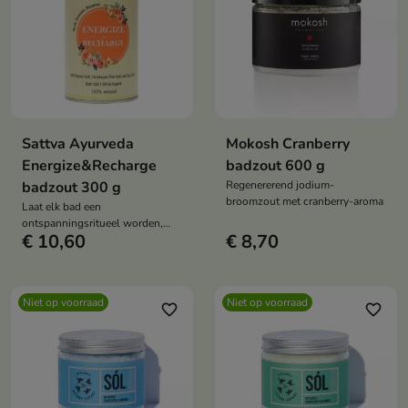
Sattva Ayurveda
Mokosh Cranberry
Energize&Recharge
badzout 600 g
badzout 300 g
Regenererend jodium-
broomzout met cranberry-aroma
Laat elk bad een
ontspanningsritueel worden,
€ 10,60
€ 8,70
waardoor het evenwicht in
lichaam en geest wordt hersteld
Niet op voorraad
Niet op voorraad
favorite_border
favorite_border