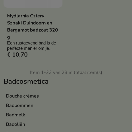
Mydlarnia Cztery
Szpaki Duindoorn en
Bergamot badzout 320
g
Een rustgevend bad is de
perfecte manier om je
€ 10,70
lichaam en geest te laten
rusten
Item 1-23 van 23 in totaal item(s)
Badcosmetica
Douche crèmes
Badbommen
Badmelk
Badoliën