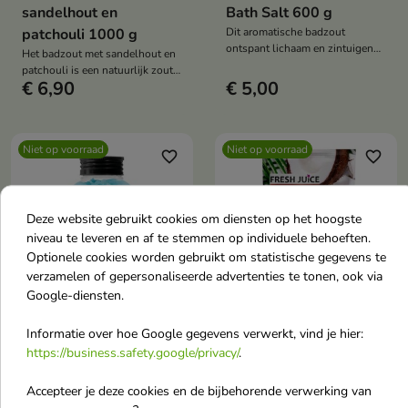
sandelhout en
Bath Salt 600 g
patchouli 1000 g
Dit aromatische badzout
ontspant lichaam en zintuigen
Het badzout met sandelhout en
met zijn unieke, zoete citrusgeur.
patchouli is een natuurlijk zout
Perfect voor een ontspannend
€ 6,90
€ 5,00
dat lichaam en zintuigen
badritueel.
ontspant en tegelijkertijd de huid
voedt. Het heeft een
ontspannende en hydraterende
Niet op voorraad
Niet op voorraad
werking en verbetert de
favorite_border
favorite_border
huidconditie.
Deze website gebruikt cookies om diensten op het hoogste
niveau te leveren en af te stemmen op individuele behoeften.
Optionele cookies worden gebruikt om statistische gegevens te
verzamelen of gepersonaliseerde advertenties te tonen, ook via
Google-diensten.
Informatie over hoe Google gegevens verwerkt, vind je hier:
On Line Successful
Fresh Juice Badzout
https://business.safety.google/privacy/
.
badzout 600 g
Kokos + Orchidee 500
Successful Bath Salt is een
ml
Accepteer je deze cookies en de bijbehorende verwerking van
aromatisch badzout dat lichaam
Aromatisch zout dat lichaam en