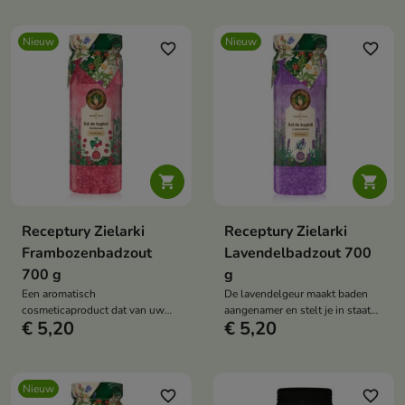
Nieuw
Nieuw
favorite_border
favorite_border


Receptury Zielarki
Receptury Zielarki
Frambozenbadzout
Lavendelbadzout 700
700 g
g
Een aromatisch
De lavendelgeur maakt baden
cosmeticaproduct dat van uw
aangenamer en stelt je in staat
€ 5,20
€ 5,20
dagelijkse bad een moment van
een thuisspa te creëren.
ontspanning en rust maakt.
Nieuw
favorite_border
favorite_border