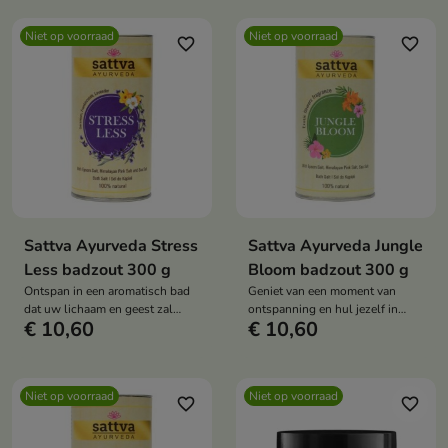
Niet op voorraad
Niet op voorraad
favorite_border
favorite_border
Sattva Ayurveda Stress
Sattva Ayurveda Jungle
Less badzout 300 g
Bloom badzout 300 g
Ontspan in een aromatisch bad
Geniet van een moment van
dat uw lichaam en geest zal
ontspanning en hul jezelf in
€ 10,60
€ 10,60
kalmeren
aangename aroma's die je
meenemen naar de verre
uithoeken van de jungle
Niet op voorraad
Niet op voorraad
favorite_border
favorite_border