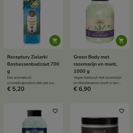


Receptury Zielarki
Green Body met
Bosbessenbadzout 700
rozemarijn en munt,
g
1000 g
Een aromatisch
Vegan badzout met rozemarijn
cosmeticaproduct dat van uw
en Marokkaanse munt is een
€ 5,20
€ 6,90
dagelijkse bad een moment van
natuurlijk zout dat het lichaam
ontspanning en rust maakt.
ontspant, de zintuigen verfrist en
de huidconditie ondersteunt. Het
zorgt voor een ontspannend
effect en een gevoel van frisheid.
favorite_border
favorite_border