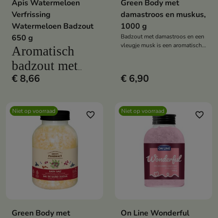
Apis Watermeloen
Green Body met
Verfrissing
damastroos en muskus,
Watermeloen Badzout
1000 g
650 g
Badzout met damastroos en een
vleugje musk is een aromatisch
Aromatisch
zout dat ontspant, verstevigt en
badzout met
de huidregeneratie ondersteunt.
Het zorgt voor ontspanning ego
€ 8,66
€ 6,90
watermeloen-
lichaam en maakt de huid zacht
en glad.
en
meloenextract
Niet op voorraad
Niet op voorraad
favorite_border
favorite_border
hydrateert,
voedt en
verzacht perfect
Green Body met
On Line Wonderful