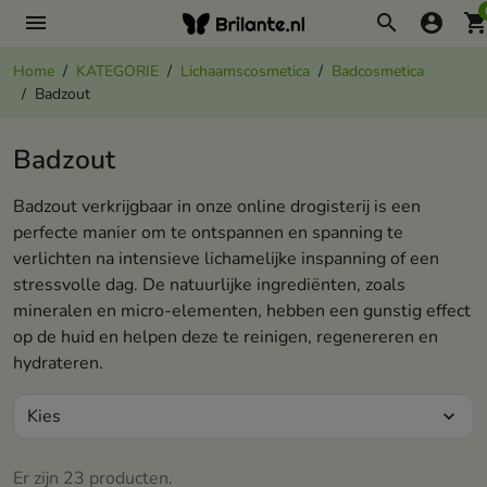
menu
search
account_circle
shopping_ca
Home
KATEGORIE
Lichaamscosmetica
Badcosmetica
Badzout
Badzout
Badzout verkrijgbaar in onze online drogisterij is een
perfecte manier om te ontspannen en spanning te
verlichten na intensieve lichamelijke inspanning of een
stressvolle dag. De natuurlijke ingrediënten, zoals
mineralen en micro-elementen, hebben een gunstig effect
op de huid en helpen deze te reinigen, regenereren en
hydrateren.
Kies
expand_more
Er zijn 23 producten.