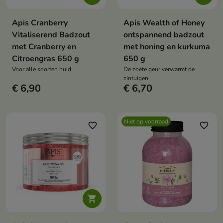
Apis Cranberry
Apis Wealth of Honey
Vitaliserend Badzout
ontspannend badzout
met Cranberry en
met honing en kurkuma
Citroengras 650 g
650 g
Voor alle soorten huid
De zoete geur verwarmt de
zintuigen
€ 6,90
€ 6,70
Niet op voorraad
favorite_border
favorite_border
