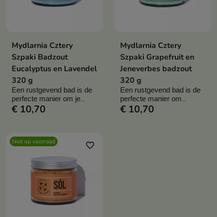
Mydlarnia Cztery
Mydlarnia Cztery
Szpaki Badzout
Szpaki Grapefruit en
Eucalyptus en Lavendel
Jeneverbes badzout
320 g
320 g
Een rustgevend bad is de
Een rustgevend bad is de
perfecte manier om je
perfecte manier om
€ 10,70
€ 10,70
lichaam en geest tot rust te
lichaam en geest te laten
rusten
laten komen
Niet op voorraad
favorite_border