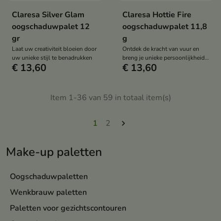
Claresa Silver Glam
Claresa Hottie Fire
oogschaduwpalet 12
oogschaduwpalet 11,8
gr
g
Laat uw creativiteit bloeien door
Ontdek de kracht van vuur en
uw unieke stijl te benadrukken
breng je unieke persoonlijkheid
€ 13,60
€ 13,60
tot uitdrukking met het HOTTIE
FIRE palet!
Item 1-36 van 59 in totaal item(s)
1
2

Make-up paletten
Oogschaduwpaletten
Wenkbrauw paletten
Paletten voor gezichtscontouren