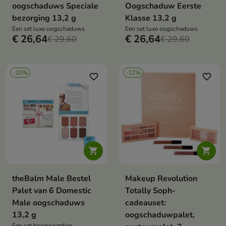
oogschaduws Speciale
Oogschaduw Eerste
bezorging 13,2 g
Klasse 13,2 g
Een set luxe oogschaduws
Een set luxe oogschaduws
€ 26,64
€ 26,64
€ 29,60
€ 29,60
-10%
-12%
favorite_border
favorite_border


theBalm Male Bestel
Makeup Revolution
Palet van 6 Domestic
Totally Soph-
Male oogschaduws
cadeauset:
13,2 g
oogschaduwpalet,
Een set hoogwaardige