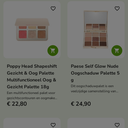
favorite_border
favorite_border


Poppy Head Shapeshift
Paese Self Glow Nude
Gezicht & Oog Palette
Oogschaduw Palette 5
Multifunctioneel Oog &
g
Gezicht Palette 18g
Dit oogschaduwpalet is een
veelzijdige samenstelling van
Een multifunctioneel palet voor
neutrale tinten in een moderne,
gezichtscontouren en oogmake-
makkelijk te blenden formule.
€ 22,80
€ 24,90
up waarmee je de teint kunt
Het stelt je in staat om vloeiende
vormgeven, opwarmen en laten
kleurovergangen te creëren en
stralen in één compact product.
de intensiteit van je make-up aan
te passen aan elke gelegenheid,
favorite_border
favorite_border
van subtiel tot opvallend.