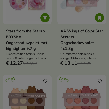


Stars from the Stars x
AA Wings of Color Star
BRYSKA
Secrets
Oogschaduwpalet met
Oogschaduwpalet
highlighter 9,7 g
4x1,3g
Limited edition Stars x Bryska-
Gelimiteerde oplage van 4
palet - 8 tinten oogschaduw in
romige 3D-toppers, intense
€ 12,27
€ 13,11
matte en glanzende
€ 14,60
glans, langdurige formule,
€ 14,90
afwerkingen, geïnspireerd op de
bestand tegen vervaging en
muziek en emoties van de
slijtage, veganistisch en klinisch
kunstenaar
getest
-12%
-12%
favorite_border
favorite_border