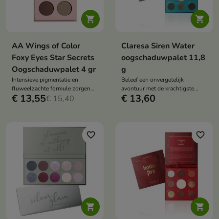


AA Wings of Color
Claresa Siren Water
Foxy Eyes Star Secrets
oogschaduwpalet 11,8
Oogschaduwpalet 4 gr
g
Intensieve pigmentatie en
Beleef een onvergetelijk
fluweelzachte formule zorgen
avontuur met de krachtigste
€ 13,55
€ 13,60
voor een aangename applicatie
€ 15,40
krachten van het universum: de
en duurzaamheid van het effect
elementen!
favorite_border
favorite_border

