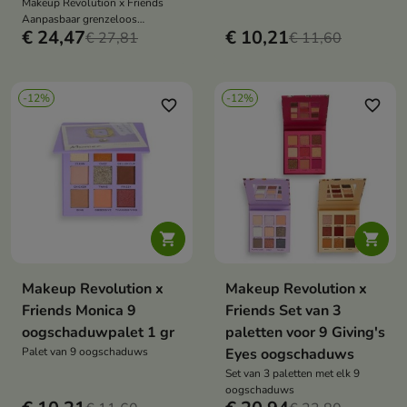
Makeup Revolution x Friends
Aanpasbaar grenzeloos
€ 24,47
€ 10,21
oogschaduwpalet
€ 27,81
€ 11,60
-12%
-12%
favorite_border
favorite_border


Makeup Revolution x
Makeup Revolution x
Friends Monica 9
Friends Set van 3
oogschaduwpalet 1 gr
paletten voor 9 Giving's
Palet van 9 oogschaduws
Eyes oogschaduws
Set van 3 paletten met elk 9
oogschaduws