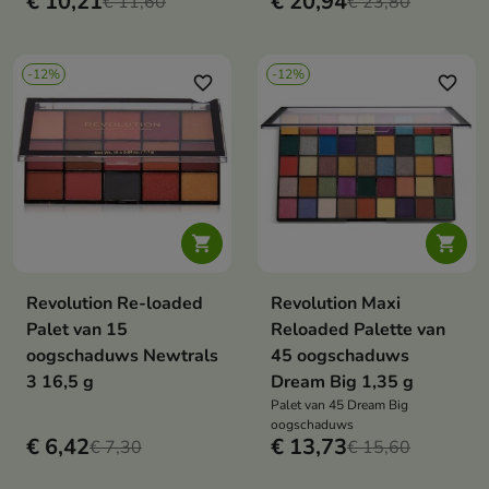
€ 10,21
€ 20,94
€ 11,60
€ 23,80
-12%
-12%
favorite_border
favorite_border


Revolution Re-loaded
Revolution Maxi
Palet van 15
Reloaded Palette van
oogschaduws Newtrals
45 oogschaduws
3 16,5 g
Dream Big 1,35 g
Palet van 45 Dream Big
oogschaduws
€ 6,42
€ 13,73
€ 7,30
€ 15,60