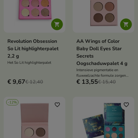


Revolution Obsession
AA Wings of Color
So Lit highlighterpalet
Baby Doll Eyes Star
2,2 g
Secrets
Het So Lit highlighterpalet
Oogschaduwpalet 4 g
Intensieve pigmentatie en
fluweelzachte formule zorgen
€ 9,67
€ 13,55
€ 12,40
voor een aangename applicatie
€ 15,40
en duurzaamheid van het effect
-12%
favorite_border
favorite_border