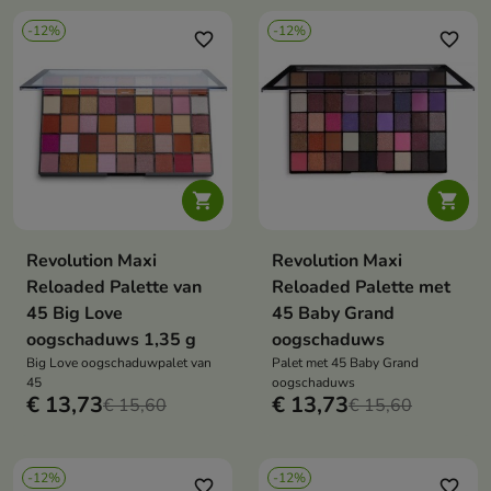
-12%
-12%
favorite_border
favorite_border


Revolution Maxi
Revolution Maxi
Reloaded Palette van
Reloaded Palette met
45 Big Love
45 Baby Grand
oogschaduws 1,35 g
oogschaduws
Big Love oogschaduwpalet van
Palet met 45 Baby Grand
45
oogschaduws
€ 13,73
€ 13,73
€ 15,60
€ 15,60
-12%
-12%
favorite_border
favorite_border