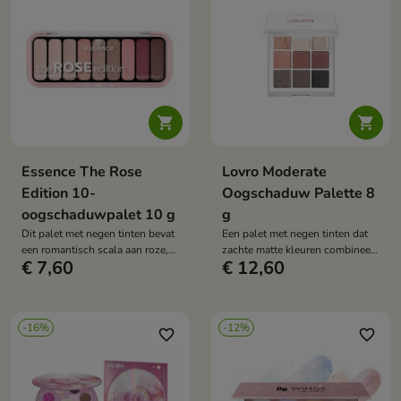


Essence The Rose
Lovro Moderate
Edition 10-
Oogschaduw Palette 8
oogschaduwpalet 10 g
g
Dit palet met negen tinten bevat
Een palet met negen tinten dat
een romantisch scala aan roze,
zachte matte kleuren combineert
€ 7,60
€ 12,60
beige en bruin. Het combineert
met magische glitters in een
matte en glanzende finishes,
harmonieus, tijdloos
waardoor je looks kunt creëren
kleurenschema.
die variëren van een subtiele
-16%
-12%
nude tot een intense, roze look.
favorite_border
favorite_border