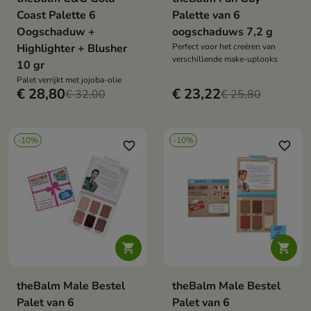
Coast Palette 6
Palette van 6
Oogschaduw +
oogschaduws 7,2 g
Highlighter + Blusher
Perfect voor het creëren van
verschillende make-uplooks
10 gr
Palet verrijkt met jojoba-olie
€ 28,80
€ 23,22
€ 32,00
€ 25,80
-10%
-10%
favorite_border
favorite_border


theBalm Male Bestel
theBalm Male Bestel
Palet van 6
Palet van 6