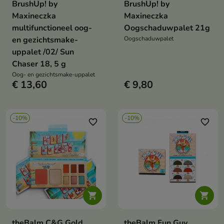
BrushUp! by
BrushUp! by
Maxineczka
Maxineczka
multifunctioneel oog-
Oogschaduwpalet 21g
en gezichtsmake-
Oogschaduwpalet
uppalet /02/ Sun
Chaser 18, 5 g
Oog- en gezichtsmake-uppalet
€ 13,60
€ 9,80
-10%
-10%
favorite_border
favorite_border


theBalm C&G Gold
theBalm Fun Guy