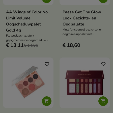
AA Wings of Color No
Paese Get The Glow
Limit Volume
Look Gezichts- en
Oogschaduwpalet
Oogpalette
Gold 4g
Multifunctioneel gezichts- en
oogmake-uppalet met
Fluweelzachte, sterk
highlighter, blush, bronzer en
gepigmenteerde oogschaduw in
oogschaduw
€ 13,11
€ 18,60
warme goud- en bruintinten,
€ 14,90
gemakkelijk te blenden,
langdurig effect en opbouwbare
intensiteit
favorite_border
favorite_border

