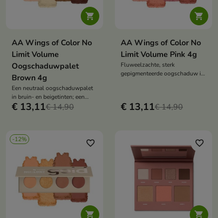


AA Wings of Color No
AA Wings of Color No
Limit Volume
Limit Volume Pink 4g
Oogschaduwpalet
Fluweelzachte, sterk
gepigmenteerde oogschaduw in
Brown 4g
een warme roze tint, gemakkelijk
Een neutraal oogschaduwpalet
te blenden, langdurig effect en
in bruin- en beigetinten; een
de mogelijkheid om de
€ 13,11
€ 13,11
fluweelzachte, hoog
€ 14,90
€ 14,90
intensiteit op te bouwen
gepigmenteerde formule,
eenvoudig te blenden en een
langdurig effect zonder grenzen.
-12%
favorite_border
favorite_border

