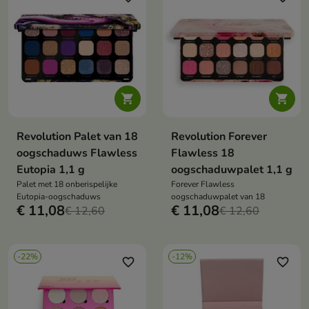


Revolution Palet van 18
Revolution Forever
oogschaduws Flawless
Flawless 18
Eutopia 1,1 g
oogschaduwpalet 1,1 g
Palet met 18 onberispelijke
Forever Flawless
Eutopia-oogschaduws
oogschaduwpalet van 18
€ 11,08
€ 11,08
€ 12,60
€ 12,60
-22%
-12%
favorite_border
favorite_border