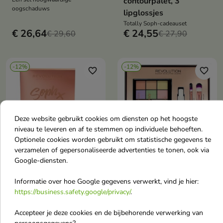
contourpalet, 3
oogschaduws
lipglossjes
Totally Soph-cadeauset
€ 26,64
€ 24,55
€ 29,60
€ 27,90
-12%
-12%
favorite_border
favorite_border
Deze website gebruikt cookies om diensten op het hoogste
niveau te leveren en af te stemmen op individuele behoeften.
Optionele cookies worden gebruikt om statistische gegevens te


verzamelen of gepersonaliseerde advertenties te tonen, ook via
Google-diensten.
Makeup Revolution
Makeup Revolution
Informatie over hoe Google gegevens verwerkt, vind je hier:
Party Soph Collection
Christmas Amplified
https://business.safety.google/privacy/
.
cadeauset: Palet van
Sculpt and Fix Kit:
11 oogschaduws en 3
Palet van 12
Accepteer je deze cookies en de bijbehorende verwerking van
make-upborstels
oogschaduws, make-