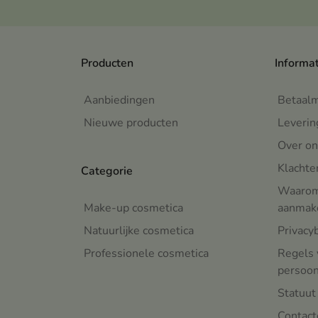
Producten
Informa
Aanbiedingen
Betaal
Nieuwe producten
Leverin
Over on
Klachte
Categorie
Waarom 
Make-up cosmetica
aanmake
Natuurlijke cosmetica
Privacy
Professionele cosmetica
Regels 
persoo
Statuut
Contact