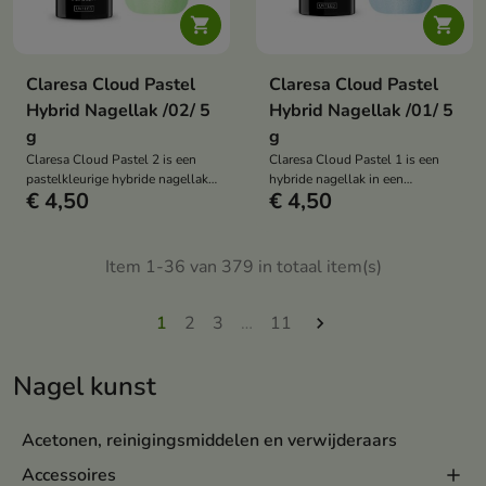


Claresa Cloud Pastel
Claresa Cloud Pastel
Hybrid Nagellak /02/ 5
Hybrid Nagellak /01/ 5
g
g
Claresa Cloud Pastel 2 is een
Claresa Cloud Pastel 1 is een
pastelkleurige hybride nagellak
hybride nagellak in een
€ 4,50
€ 4,50
in een mintgroene tint met een
lichtblauwe tint met een
zijdezachte parelmoerglans. Het
melkachtige glans, die een
creëert een subtiel wolkjeseffect
subtiel wolkjeseffect creëert en
en geeft manicure een lichte,
zorgt voor een elegante
Item 1-36 van 379 in totaal item(s)
frisse en stralende uitstraling.
manicure vol lichtheid en
stralende reflecties.
1
2
3
…
11

Nagel kunst
Acetonen, reinigingsmiddelen en verwijderaars
Accessoires