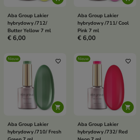
Aba Group Lakier
Aba Group Lakier
hybrydowy /712/
hybrydowy /711/ Cool
Butter Yellow 7 ml
Pink 7 ml
€ 6,00
€ 6,00
Nieuw
Nieuw
favorite_border
favorite_border


Aba Group Lakier
Aba Group Lakier
hybrydowy /710/ Fresh
hybrydowy /732/ Red
Green 7 ml
Neon 7 ml