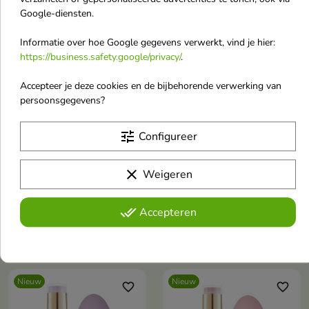
Google-diensten.
Nieuw
Nieuw
Informatie over hoe Google gegevens verwerkt, vind je hier:
favorite_border
favorite_border
https://business.safety.google/privacy/
.
Accepteer je deze cookies en de bijbehorende verwerking van
persoonsgegevens?
tune
Configureer


clear
Weigeren
Aba Group Lakier
Aba Group Lakier
hybrydowy /720/ Mint
hybrydowy /719/ Lime
done_all
Accepteren
7 ml
Green 7 ml
€ 6,00
€ 6,00
Nieuw
Nieuw
favorite_border
favorite_border