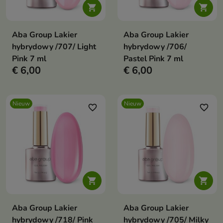


Aba Group Lakier
Aba Group Lakier
hybrydowy /707/ Light
hybrydowy /706/
Pink 7 ml
Pastel Pink 7 ml
€ 6,00
€ 6,00
Nieuw
Nieuw
favorite_border
favorite_border


Aba Group Lakier
Aba Group Lakier
hybrydowy /718/ Pink
hybrydowy /705/ Milky