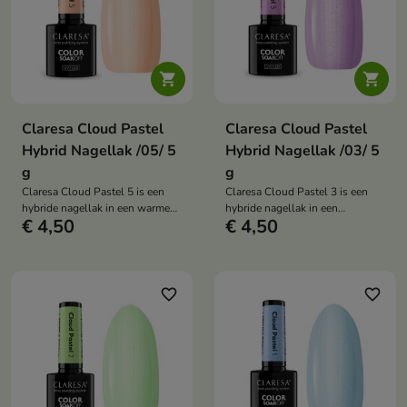


Claresa Cloud Pastel
Claresa Cloud Pastel
Hybrid Nagellak /05/ 5
Hybrid Nagellak /03/ 5
g
g
Claresa Cloud Pastel 5 is een
Claresa Cloud Pastel 3 is een
hybride nagellak in een warme
hybride nagellak in een
€ 4,50
€ 4,50
pastelkleur van perzik met een
romantische lila tint met een
parelmoerglans die een
parelmoerglans die een subtiel
lichtgevend wolkeffect creëert
wolkjeseffect creëert en
en manicure frisheid en subtiele
manicure lichtheid, elegantie en
elegantie geeft.
een stralende finish geeft.
favorite_border
favorite_border