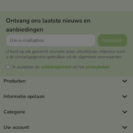
Ontvang ons laatste nieuws en
aanbiedingen
U kunt op elk gewenst moment weer uitschrijven. Hiervoor kunt
u de contactgegevens gebruiken uit de algemene voorwaarden.
Ik accepteer de
winkelreglement
en het
privacybeleid
.
keyboard_arrow_down
Producten
keyboard_arrow_down
Informatie opslaan
keyboard_arrow_down
Categorie
keyboard_arrow_down
Uw account