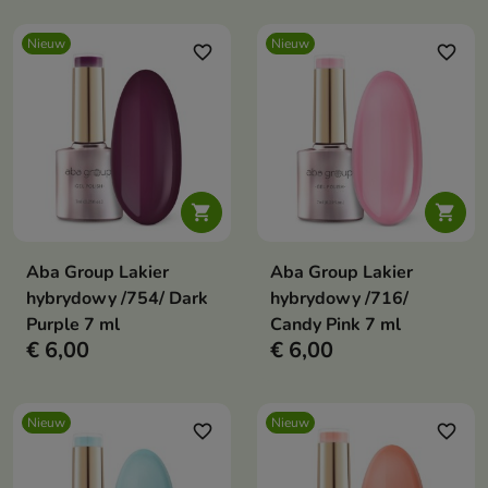
Nieuw
Nieuw
favorite_border
favorite_border


Aba Group Lakier
Aba Group Lakier
hybrydowy /754/ Dark
hybrydowy /716/
Purple 7 ml
Candy Pink 7 ml
€ 6,00
€ 6,00
Nieuw
Nieuw
favorite_border
favorite_border