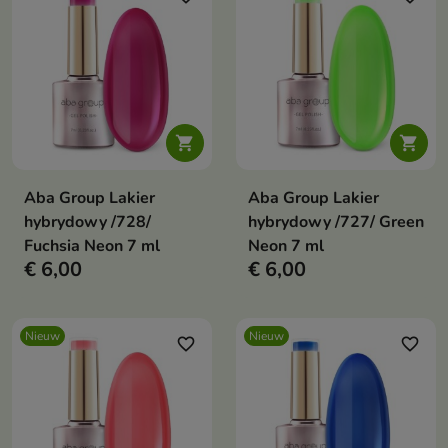


Aba Group Lakier
Aba Group Lakier
hybrydowy /728/
hybrydowy /727/ Green
Fuchsia Neon 7 ml
Neon 7 ml
€ 6,00
€ 6,00
Nieuw
Nieuw
favorite_border
favorite_border