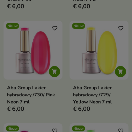
€ 6,00
€ 6,00
Nieuw
Nieuw
favorite_border
favorite_border


Aba Group Lakier
Aba Group Lakier
hybrydowy /730/ Pink
hybrydowy /729/
Neon 7 ml
Yellow Neon 7 ml
€ 6,00
€ 6,00
Nieuw
Nieuw
favorite_border
favorite_border