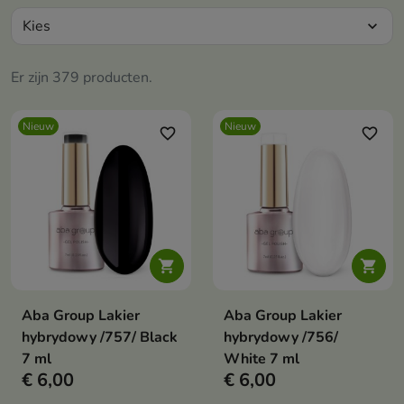
Kies
expand_more
Er zijn 379 producten.
Nieuw
Nieuw
favorite_border
favorite_border


Aba Group Lakier
Aba Group Lakier
hybrydowy /757/ Black
hybrydowy /756/
7 ml
White 7 ml
€ 6,00
€ 6,00