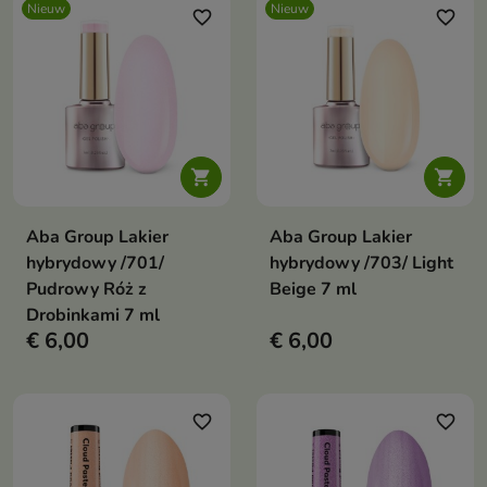
Nieuw
Nieuw
favorite_border
favorite_border


Aba Group Lakier
Aba Group Lakier
hybrydowy /701/
hybrydowy /703/ Light
Pudrowy Róż z
Beige 7 ml
Drobinkami 7 ml
€ 6,00
€ 6,00
favorite_border
favorite_border