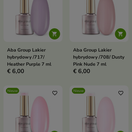


Aba Group Lakier
Aba Group Lakier
hybrydowy /717/
hybrydowy /708/ Dusty
Heather Purple 7 ml
Pink Nude 7 ml
€ 6,00
€ 6,00
Nieuw
Nieuw
favorite_border
favorite_border