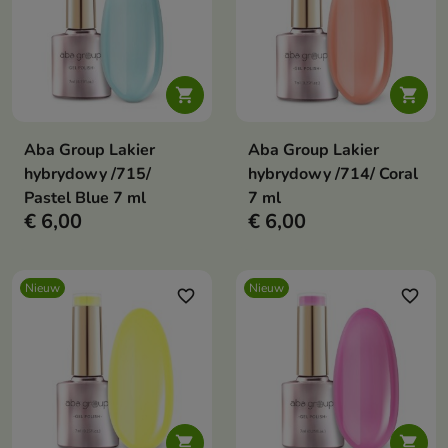


Aba Group Lakier
Aba Group Lakier
hybrydowy /715/
hybrydowy /714/ Coral
Pastel Blue 7 ml
7 ml
€ 6,00
€ 6,00
Nieuw
Nieuw
favorite_border
favorite_border

