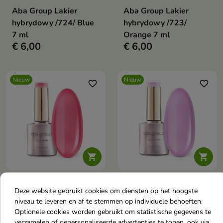
Aba Group Lakier
Aba Group Lakier
hybrydowy /724/ Blue
hybrydowy /723/
7 ml
Orange 7 ml
€ 6,00
€ 6,00
Nieuw
Nieuw
favorite_border
favorite_border


Aba Group Lakier
Aba Group Lakier
Deze website gebruikt cookies om diensten op het hoogste
hybrydowy /722/ Dark
hybrydowy /721/ Lilac
niveau te leveren en af te stemmen op individuele behoeften.
Pink 7 ml
Purple 7 ml
Optionele cookies worden gebruikt om statistische gegevens te
€ 6,00
€ 6,00
verzamelen of gepersonaliseerde advertenties te tonen, ook via