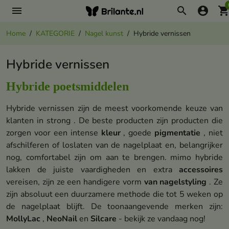
menu
search
account_circle
shopping_ca
Home
KATEGORIE
Nagel kunst
Hybride vernissen
Hybride vernissen
Hybride poetsmiddelen
Hybride vernissen zijn de meest voorkomende keuze van
klanten in strong . De beste producten zijn producten die
zorgen voor een intense
kleur
, goede
pigmentatie
, niet
afschilferen of loslaten van de nagelplaat en, belangrijker
nog, comfortabel zijn om aan te brengen. mimo hybride
lakken de juiste vaardigheden en extra
accessoires
vereisen, zijn ze een handigere vorm
van nagelstyling
. Ze
zijn absoluut een duurzamere methode die tot 5 weken op
de nagelplaat blijft. De toonaangevende merken zijn:
MollyLac
,
NeoNail
en
Silcare
- bekijk ze vandaag nog!