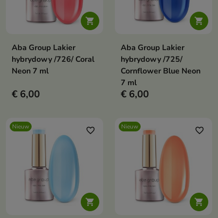


Aba Group Lakier
Aba Group Lakier
hybrydowy /726/ Coral
hybrydowy /725/
Neon 7 ml
Cornflower Blue Neon
7 ml
€ 6,00
€ 6,00
Nieuw
Nieuw
favorite_border
favorite_border

