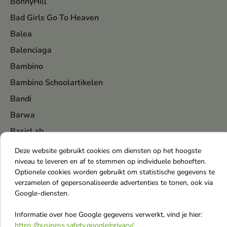
BonnyHill
Bad Girls Go To Heaven
Balea
Balenciaga
Bambino
Bambino Schoolartikelen
Bandi
Barwa
BasicLab
Baśka
Deze website gebruikt cookies om diensten op het hoogste
niveau te leveren en af te stemmen op individuele behoeften.
Batiste
Optionele cookies worden gebruikt om statistische gegevens te
BE BIO Ewa Chodakowska
verzamelen of gepersonaliseerde advertenties te tonen, ook via
Google-diensten.
Beauty van Joseon
Bentley
Informatie over hoe Google gegevens verwerkt, vind je hier:
https://business.safety.google/privacy/
.