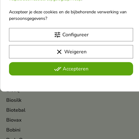
Witte Parel
Witte herten
Accepteer je deze cookies en de bijbehorende verwerking van
persoonsgegevens?
BIC
Bielenda
tune
Configureer
Bielenda Professional
Bio Olja
clear
Weigeren
Biodance
done_all
Accepteren
Bioderma
BioElixire
Bioliq
Biosilk
Biotebal
Biovax
Bobini