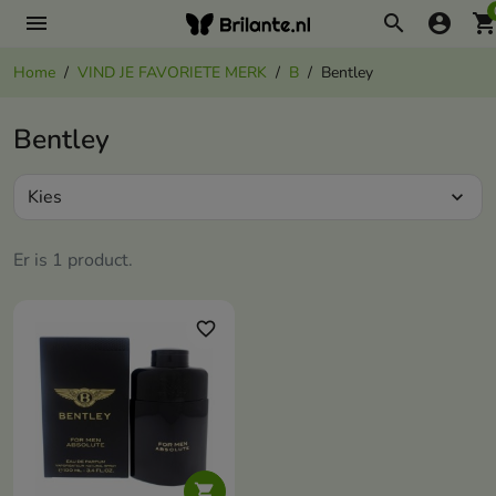
menu
search
account_circle
shopping_ca
Home
VIND JE FAVORIETE MERK
B
Bentley
Bentley
Kies
expand_more
Er is 1 product.
favorite_border
