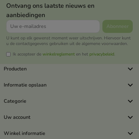
Ontvang ons laatste nieuws en
aanbiedingen
U kunt op elk gewenst moment weer uitschrijven. Hiervoor kunt
u de contactgegevens gebruiken uit de algemene voorwaarden.
Ik accepteer de
winkelreglement
en het
privacybeleid
.
keyboard_arrow_down
Producten
keyboard_arrow_down
Informatie opslaan
keyboard_arrow_down
Categorie
keyboard_arrow_down
Uw account
keyboard_arrow_down
Winkel informatie