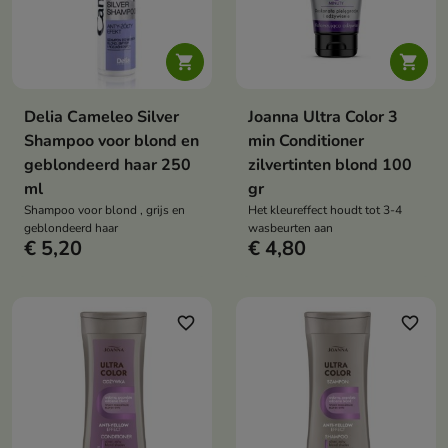


Delia Cameleo Silver
Joanna Ultra Color 3
Shampoo voor blond en
min Conditioner
geblondeerd haar 250
zilvertinten blond 100
ml
gr
Shampoo voor blond , grijs en
Het kleureffect houdt tot 3-4
geblondeerd haar
wasbeurten aan
€ 5,20
€ 4,80
favorite_border
favorite_border