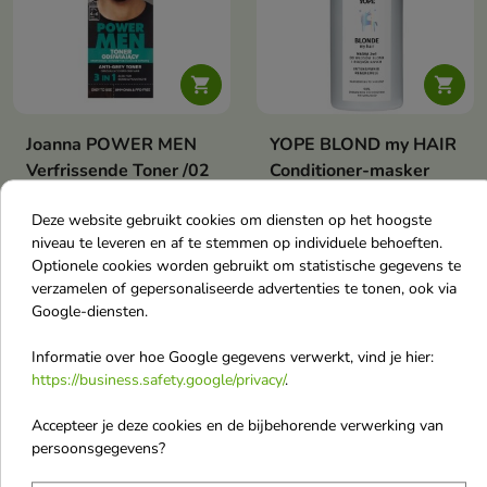


Joanna POWER MEN
YOPE BLOND my HAIR
Verfrissende Toner /02
Conditioner-masker
Dark Brown 80 g
2in1 voor blond en
Deze website gebruikt cookies om diensten op het hoogste
Power Men Toner 02 Dark
geblondeerd haar 300
Brown – een natuurlijk,
niveau te leveren en af te stemmen op individuele behoeften.
ml
donkerbruin effect zonder
Optionele cookies worden gebruikt om statistische gegevens te
Het 2-in-1 intensief
uitgroei. Snelle kleur in 10
verzamelen of gepersonaliseerde advertenties te tonen, ook via
regenererende masker is een
minuten, houdt tot 3 weken en is
€ 5,00
€ 8,00
Google-diensten.
perfecte oplossing voor blond
samengesteld met extracten.
en geblondeerd haar
Informatie over hoe Google gegevens verwerkt, vind je hier:
https://business.safety.google/privacy/
.
-25%
OUTLET
favorite_border
favorite_border
Accepteer je deze cookies en de bijbehorende verwerking van
persoonsgegevens?