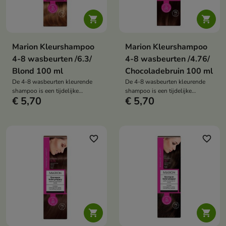


Marion Kleurshampoo
Marion Kleurshampoo
4-8 wasbeurten /6.3/
4-8 wasbeurten /4.76/
Blond 100 ml
Chocoladebruin 100 ml
De 4-8 wasbeurten kleurende
De 4-8 wasbeurten kleurende
shampoo is een tijdelijke
shampoo is een tijdelijke
€ 5,70
€ 5,70
haarkleur die een intense kleur
haarkleur die een intense kleur
geeft, de tint opfrist en
geeft, de tint opfrist en
tegelijkertijd de haarverzorging
tegelijkertijd de haarverzorging
ondersteunt dankzij de formule
ondersteunt dankzij de formule
met plantaardige keratine en
met plantaardige keratine en
favorite_border
favorite_border
aloë vera.
aloë vera.

