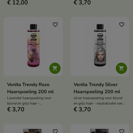
Lavendeltint, Verzorgt Blond en
€ 12,00
€ 3,70
lichtgewicht product dat het
Opgelicht Haar, Professioneel
haar glans, gladheid en
Effect Thuis
zachtheid teruggeeft. Het
vermindert pluizig haar, sluit de
haarschubben af en zorgt al na
favorite_border
favorite_border
één gebruik voor een glanzende
finish.


Venita Trendy Roze
Venita Trendy Silver
Haarspoeling 200 ml
Haarspoeling 200 ml
Lavendel haarspoeling voor
silver haarspoeling voor blond
blond en grijs haar –
en grijs haar – neutralisatie van
€ 3,70
€ 3,70
Neutraliseert gele reflecties,
gele reflecties, zilveren tint,
Lavendel tint, Kleurverfrissing,
verzorging voor blond, grijs en
Voor geblondeerd, blond en grijs
gebleekt haar, professioneel
haar, Professioneel effect thuis
effect thuis
favorite_border
favorite_border