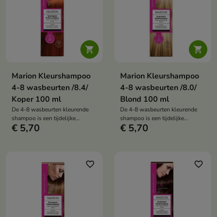


Marion Kleurshampoo
Marion Kleurshampoo
4-8 wasbeurten /8.4/
4-8 wasbeurten /8.0/
Koper 100 ml
Blond 100 ml
De 4-8 wasbeurten kleurende
De 4-8 wasbeurten kleurende
shampoo is een tijdelijke
shampoo is een tijdelijke
€ 5,70
€ 5,70
haarkleur die een intense kleur
haarkleur die een intense kleur
geeft, de tint opfrist en
geeft, de tint opfrist en
tegelijkertijd de haarverzorging
tegelijkertijd de haarverzorging
ondersteunt dankzij de formule
ondersteunt dankzij de formule
met plantaardige keratine en
met plantaardige keratine en
favorite_border
favorite_border
aloë vera.
aloë vera.