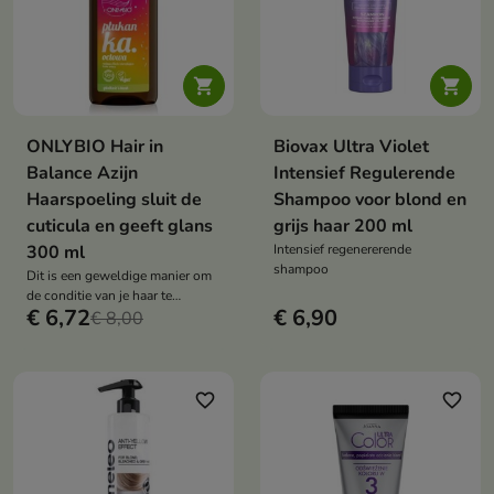


ONLYBIO Hair in
Biovax Ultra Violet
Balance Azijn
Intensief Regulerende
Haarspoeling sluit de
Shampoo voor blond en
cuticula en geeft glans
grijs haar 200 ml
300 ml
Intensief regenererende
shampoo
Dit is een geweldige manier om
de conditie van je haar te
€ 6,72
€ 6,90
verzorgen en te verbeteren
€ 8,00
favorite_border
favorite_border