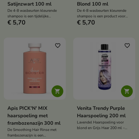
Satijnzwart 100 ml
Blond 100 ml
De 4-8 wasbeurten kleurende
De 4-8 wasbeurten kleurende
shampoo is een tijdelijke
shampoo is een product voor
€ 5,70
€ 5,70
haarkleur die een intense kleur
tijdelijke haarkleuring dat een
geeft, de tint opfrist en
intense kleur geeft, de tint
tegelijkertijd het haar verzorgt
opfrist en tegelijkertijd het haar
dankzij de formule met
verzorgt dankzij de formule met
plantaardige keratine en aloë
plantaardige keratine en aloë
favorite_border
favorite_border
vera.
vera.


Apis PICK'N' MIX
Venita Trendy Purple
haarspoeling met
Haarspoeling 200 ml
frambozenazijn 300 ml
Lavendel Haarspoeling voor
blond en Grijs Haar 200 ml –
De Smoothing Hair Rinse met
Neutraliseert Gele Reflecties,
frambozenazijn is een