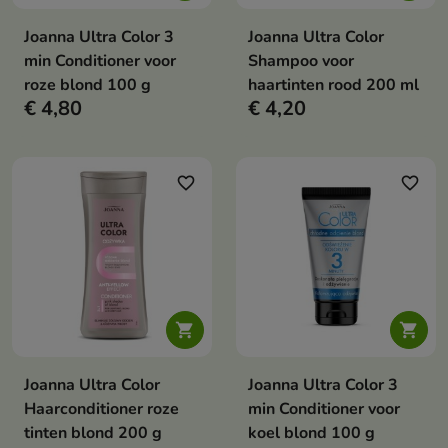
Joanna Ultra Color 3
Joanna Ultra Color
min Conditioner voor
Shampoo voor
roze blond 100 g
haartinten rood 200 ml
€ 4,80
€ 4,20
favorite_border
favorite_border


Joanna Ultra Color
Joanna Ultra Color 3
Haarconditioner roze
min Conditioner voor
tinten blond 200 g
koel blond 100 g