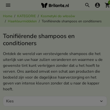
menu
search
account_circle
shopping_ca
Home
KATEGORIE
Kosmetyki do włosów
Haarkleurmiddelen
Tonifiërende shampoos en conditioners
Tonifiërende shampoos en
conditioners
Ontdek de wereld van verstevigende shampoos die het
uiterlijk van uw haar zullen veranderen en waarmee u de
gewenste tint kunt verkrijgen zonder dat u het hoeft te
verven. Ons aanbod omvat een schat aan producten die
bedoeld zijn voor de dagelijkse haarverzorging en het
geven van intense kleuren zonder dat u naar de kapper
hoeft.
Kies
expand_more