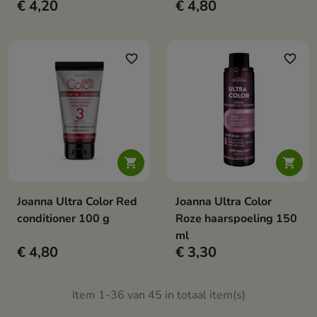
€ 4,20
€ 4,80
favorite_border
favorite_border


Joanna Ultra Color Red
Joanna Ultra Color
conditioner 100 g
Roze haarspoeling 150
ml
€ 4,80
€ 3,30
Item 1-36 van 45 in totaal item(s)