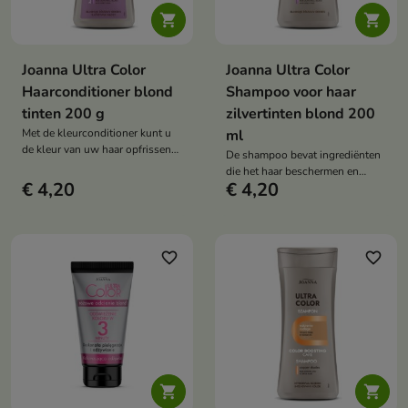


Joanna Ultra Color
Joanna Ultra Color
Haarconditioner blond
Shampoo voor haar
tinten 200 g
zilvertinten blond 200
Met de kleurconditioner kunt u
ml
de kleur van uw haar opfrissen
De shampoo bevat ingrediënten
en doen herleven
die het haar beschermen en
€ 4,20
€ 4,20
versterken
favorite_border
favorite_border

