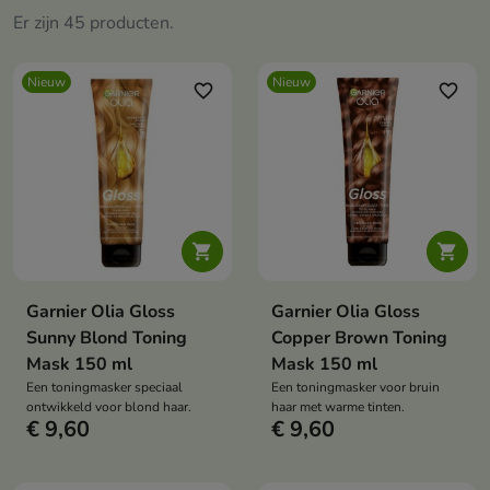
Er zijn 45 producten.
Nieuw
Nieuw
favorite_border
favorite_border


Garnier Olia Gloss
Garnier Olia Gloss
Sunny Blond Toning
Copper Brown Toning
Mask 150 ml
Mask 150 ml
Een toningmasker speciaal
Een toningmasker voor bruin
ontwikkeld voor blond haar.
haar met warme tinten.
€ 9,60
€ 9,60