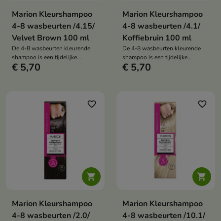
Marion Kleurshampoo
Marion Kleurshampoo
4-8 wasbeurten /4.15/
4-8 wasbeurten /4.1/
Velvet Brown 100 ml
Koffiebruin 100 ml
De 4-8 wasbeurten kleurende
De 4-8 wasbeurten kleurende
shampoo is een tijdelijke
shampoo is een tijdelijke
€ 5,70
€ 5,70
haarkleur die een intense kleur
haarkleur die een intense kleur
geeft, de tint opfrist en
geeft, de tint opfrist en
tegelijkertijd de haarverzorging
tegelijkertijd de haarverzorging
ondersteunt dankzij de formule
ondersteunt dankzij de formule
met plantaardige keratine en
met plantaardige keratine en
favorite_border
favorite_border
aloë vera.
aloë vera.


Marion Kleurshampoo
Marion Kleurshampoo
4-8 wasbeurten /2.0/
4-8 wasbeurten /10.1/