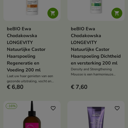


beBIO Ewa
beBIO Ewa
Chodakowska
Chodakowska
LONGEVITY
LONGEVITY
Natuurlijke Castor
Natuurlijke Castor
Haarspoeling
Haarspoeling Dichtheid
Regeneratie en
en versterking 200 ml
Voeding 200 ml
Density and Strengthening
Mousse is een harmonieuze
Laat uw haar genieten van een
combinatie van natuur en
gezonde uitstraling, vocht en
wetenschap
€ 6,80
€ 7,60
schoonheid
-16%
favorite_border
favorite_border