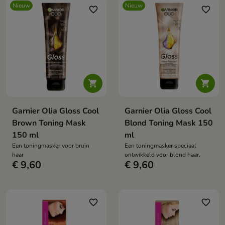
Nieuw
Nieuw
favorite_border
favorite_border


Garnier Olia Gloss Cool
Garnier Olia Gloss Cool
Brown Toning Mask
Blond Toning Mask 150
150 ml
ml
Een toningmasker voor bruin
Een toningmasker speciaal
haar
ontwikkeld voor blond haar.
€ 9,60
€ 9,60
favorite_border
favorite_border