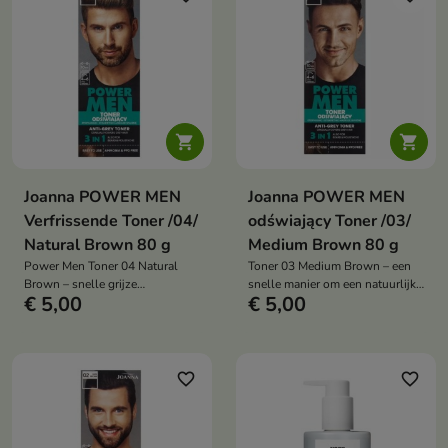


Joanna POWER MEN
Joanna POWER MEN
Verfrissende Toner /04/
odświający Toner /03/
Natural Brown 80 g
Medium Brown 80 g
Power Men Toner 04 Natural
Toner 03 Medium Brown – een
Brown – snelle grijze
snelle manier om een natuurlijke
€ 5,00
€ 5,00
haarkleuring in 10 minuten.
bruine teint te krijgen zonder
Natuurlijke resultaten zonder
uitgroei. Resultaat in 10
uitgroei die tot 3 weken si .
minuten, houdt tot 3 weken aan
en is samengesteld met
plantenextracten.
favorite_border
favorite_border