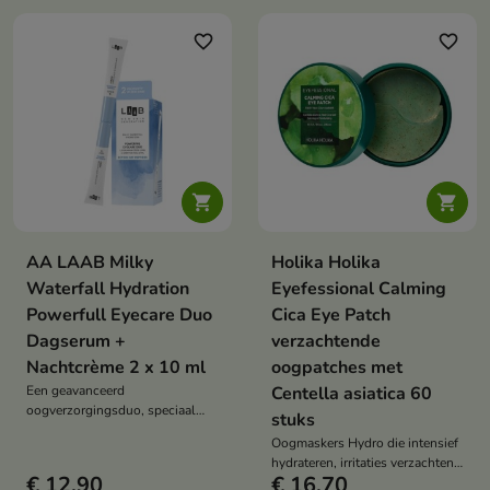
retinal, PDRN, een
peptidecomplex, fermenten en
peptidecomplex, ginseng, buriti-
natriumhyaluronaat helpt
favorite_border
favorite_border
olie, squalaan en hyaluronzuur,
rimpels te verminderen en de
helpt rimpels en tekenen van
huid weer zacht te maken.
vermoeidheid te verminderen.


AA LAAB Milky
Holika Holika
Waterfall Hydration
Eyefessional Calming
Powerfull Eyecare Duo
Cica Eye Patch
Dagserum +
verzachtende
Nachtcrème 2 x 10 ml
oogpatches met
Een geavanceerd
Centella asiatica 60
oogverzorgingsduo, speciaal
stuks
ontwikkeld voor een
Oogmaskers Hydro die intensief
gedehydrateerde, gespannen
hydrateren, irritaties verzachten
huid die behoefte heeft aan
€ 12,90
€ 16,70
en de huid rond de ogen een
regeneratie.