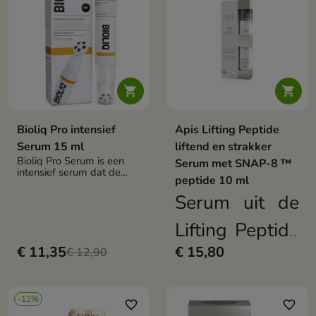


Bioliq Pro intensief
Apis Lifting Peptide
Serum 15 ml
liftend en strakker
Bioliq Pro Serum is een
Serum met SNAP-8 ™
intensief serum dat de
peptide 10 ml
huid rond de ogen
hydrateert en verstevigt
Serum uit de
Lifting Peptide
€ 11,35
€ 15,80
€ 12,90
serie van Apis
verzorgt de
-12%
favorite_border
favorite_border
tere huid rond