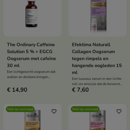
The Ordinary Caffeine
Efektima Naturall
Solution 5 % + EGCG
Collagen Oogserum
Oogserum met cafeïne
tegen rimpels en
30 ml
hangende oogleden 15
Een lichtgewicht oogserum dat
ml
wallen en donkere kringen
Een luxueus serum in een lichte
vermindert en de huid steviger
roll-on emulsie dat de bovenste
maakt. Een hoge concentratie
€ 14,90
€ 7,60
oogleden gladmaakt en lift,
cafeïne en EGCG uit groene thee
donkere kringen verheldert,
werkt vrijwel direct en geeft de
rimpels vermindert en de
ogen een frisse, uitgeruste
elasticiteit van de huid rond de
uitstraling.
Niet op voorraad
Niet op voorraad
ogen verbetert. Regelmatig
favorite_border
favorite_border
gebruik zorgt voor een liftend
effect en een optisch
verjongende uitstraling van de