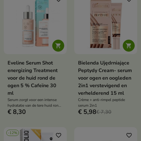


Eveline Serum Shot
Bielenda Ujędrniające
energizing Treatment
Peptydy Cream- serum
voor de huid rond de
voor ogen en oogleden
ogen 5 % Cafeïne 30
2in1 verstevigend en
ml
verhelderend 15 ml
Serum zorgt voor een intense
Crème + anti-rimpel peptide
hydratatie van de tere huid rond
serum 2in1
€ 8,30
€ 5,98
de ogen en op de oogleden
€ 7,30
-12%
favorite_border
favorite_border