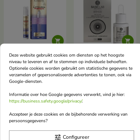
de ogen. De
cosmetica
heeft een


verhelderende,
Deze website gebruikt cookies om diensten op het hoogste
verstevigende,
Eveline BioHyaluron 3x
BasicLab Esteticus
niveau te leveren en af te stemmen op individuele behoeften.
Retinol Anti-
Peptide Eye Serum met
Optionele cookies worden gebruikt om statistische gegevens te
en liftende
rimpelsysteem Roll-on
Argireline 10%
verzamelen of gepersonaliseerde advertenties te tonen, ook via
onder ogen en
hydraterend en
eigenschappen.
Google-diensten.
oogleden 15 ml
verstevigend 15 ml
het eerste
Informatie over hoe Google gegevens verwerkt, vind je hier:
Een unieke
https://business.safety.google/privacy/
.
formule van 6
gebruik zult u
€ 6,87
€ 22,00
verschillende
€ 7,80
Accepteer je deze cookies en de bijbehorende verwerking van
zichtbare
persoonsgegevens?
soorten
effecten
hyaluronzuur
Niet op voorraad
Niet op voorraad
tune
Configureer
favorite_border
favorite_border