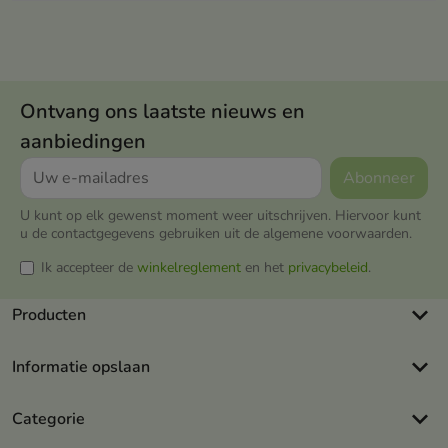
Ontvang ons laatste nieuws en
aanbiedingen
U kunt op elk gewenst moment weer uitschrijven. Hiervoor kunt
u de contactgegevens gebruiken uit de algemene voorwaarden.
Ik accepteer de
winkelreglement
en het
privacybeleid
.
keyboard_arrow_down
Producten
keyboard_arrow_down
Informatie opslaan
keyboard_arrow_down
Categorie