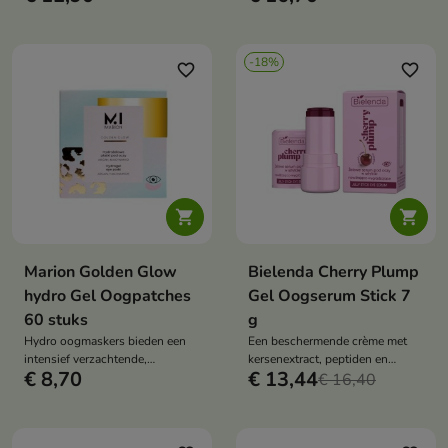
frisse, uitgeruste uitstraling
geven.
-18%
favorite_border
favorite_border


Marion Golden Glow
Bielenda Cherry Plump
hydro Gel Oogpatches
Gel Oogserum Stick 7
60 stuks
g
Hydro oogmaskers bieden een
Een beschermende crème met
intensief verzachtende,
kersenextract, peptiden en
€ 8,70
€ 13,44
verhelderende en regenererende
rijstproteïnen die intensief
€ 16,40
verzorging voor de delicate huid
hydrateert, de huid versterkt en
onder de ogen.
een natuurlijk opvullend effect
geeft, waardoor de huid weer