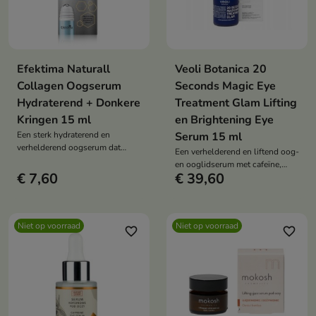
Efektima Naturall
Veoli Botanica 20
Collagen Oogserum
Seconds Magic Eye
Hydraterend + Donkere
Treatment Glam Lifting
Kringen 15 ml
en Brightening Eye
Een sterk hydraterend en
Serum 15 ml
verhelderend oogserum dat
Een verhelderend en liftend oog-
donkere kringen en wallen
en ooglidserum met cafeïne,
vermindert, rimpels gladstrijkt en
€ 7,60
€ 39,60
peptiden en hyaluronzuur, ideaal
de elasticiteit van de delicate
voor een snelle verbetering van
huid rond de ogen verbetert.
het uiterlijk van uw huid.
Niet op voorraad
Niet op voorraad
favorite_border
favorite_border