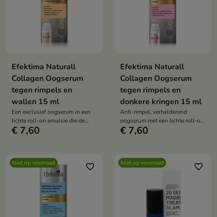
ogen.
Efektima Naturall
Efektima Naturall
Collagen Oogserum
Collagen Oogserum
tegen rimpels en
tegen rimpels en
wallen 15 ml
donkere kringen 15 ml
Een exclusief oogserum in een
Anti-rimpel, verhelderend
lichte roll-on emulsie die de
oogserum met een lichte roll-on
€ 7,60
€ 7,60
gevoelige huid verheldert,
formule dat de huid rond de
gladmaakt en hydrateert. Het
ogen gladmaakt, donkere
vermindert de zichtbaarheid van
kringen en wallen vermindert, de
wallen, donkere kringen en fijne
elasticiteit verbetert en intensief
Niet op voorraad
Niet op voorraad
lijntjes, en verbetert de
hydrateert.
favorite_border
favorite_border
stevigheid en teint van de huid
rond de ogen.