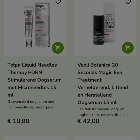
glad, stevig en gezond gaat
favorite_border
favorite_border
stralen.


Tołpa Liquid Needles
Veoli Botanica 20
Therapy PDRN
Seconds Magic Eye
Stimulerend Oogserum
Treatment
met Microneedles 15
Verhelderend, Liftend
ml
en Herstellend
Geavanceerd oogserum met
Oogserum 15 ml
microneedle-technologie en
Een transformerend oog- en
PDRN dat rimpels, donkere
ooglidserum met een liftend en
kringen en tekenen van
€ 10,90
€ 42,00
herstellend effect, zichtbaar in
vermoeidheid vermindert, terwijl
slechts 20 seconden.
het de huid rond de ogen
intensief regenereert en