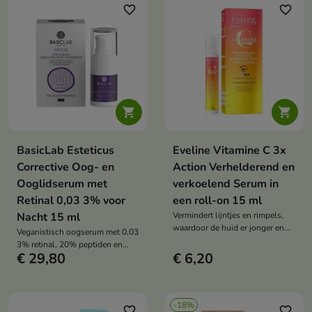
hydrateert.
favorite_border
favorite_border


BasicLab Esteticus
Eveline Vitamine C 3x
Corrective Oog- en
Action Verhelderend en
Ooglidserum met
verkoelend Serum in
Retinal 0,03 3% voor
een roll-on 15 ml
Nacht 15 ml
Vermindert lijntjes en rimpels,
waardoor de huid er jonger en
Veganistisch oogserum met 0,03
frisser uitziet
3% retinal, 20% peptiden en
€ 29,80
€ 6,20
groeifactoren verstevigt,
verzacht rimpels, verheldert
donkere kringen en versterkt de
delicate huidbarrière
-18%
favorite_border
favorite_border