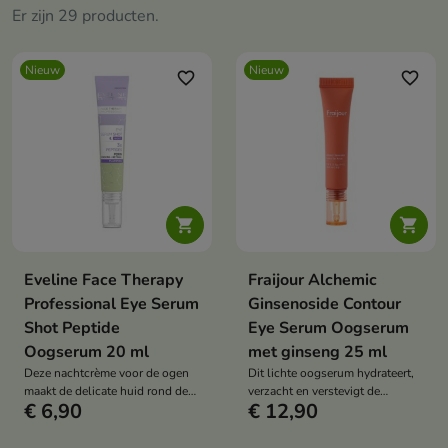
Er zijn 29 producten.
Nieuw
Nieuw
favorite_border
favorite_border


Eveline Face Therapy
Fraijour Alchemic
Professional Eye Serum
Ginsenoside Contour
Shot Peptide
Eye Serum Oogserum
Oogserum 20 ml
met ginseng 25 ml
Deze nachtcrème voor de ogen
Dit lichte oogserum hydrateert,
maakt de delicate huid rond de
verzacht en verstevigt de
€ 6,90
€ 12,90
ogen gladder, regenereert deze
delicate huid rond de ogen. De
en helpt de stevigheid ervan te
formule met ginsengwater,
verbeteren. De formule, met
ginsenosiden, niacinamide, een