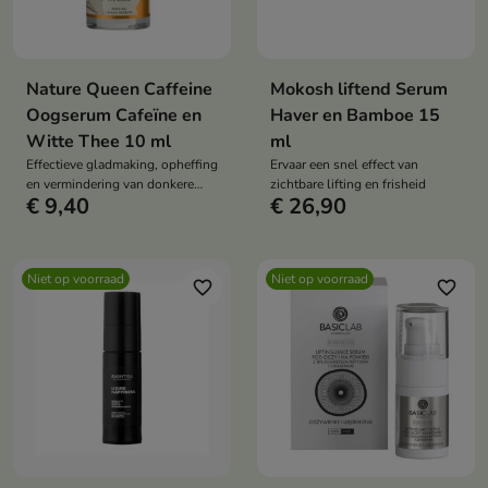
Nature Queen Caffeine
Mokosh liftend Serum
Oogserum Cafeïne en
Haver en Bamboe 15
Witte Thee 10 ml
ml
Effectieve gladmaking, opheffing
Ervaar een snel effect van
en vermindering van donkere
zichtbare lifting en frisheid
€ 9,40
€ 26,90
kringen onder de ogen -
natuurlijke verzorging met
onmiddellijk effect
Niet op voorraad
Niet op voorraad
favorite_border
favorite_border