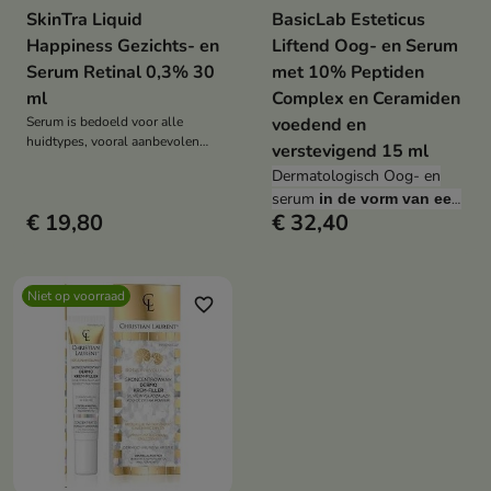
SkinTra Liquid
BasicLab Esteticus
Happiness Gezichts- en
Liftend Oog- en Serum
Serum Retinal 0,3% 30
met 10% Peptiden
ml
Complex en Ceramiden
Serum is bedoeld voor alle
voedend en
huidtypes, vooral aanbevolen
verstevigend 15 ml
voor de rijpere huid, de neiging
Dermatologisch Oog- en
tot acne, een gebrek aan
serum
in de vorm van een
stevigheid en elasticiteit en met
€ 19,80
€ 32,40
verkleuringen.
voedende emulsie
op
basis van
een 10%
complex van
erkende en
effectieve
peptiden
,
Niet op voorraad
favorite_border
ceramiden
en
Albicia-
extract
, bedoeld voor
gebruik overdag en 's
nachts.