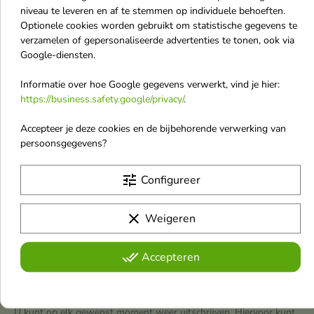
Innisfree
niveau te leveren en af te stemmen op individuele behoeften.
Inter Vion
Optionele cookies worden gebruikt om statistische gegevens te
verzamelen of gepersonaliseerde advertenties te tonen, ook via
Invisibobble
Google-diensten.
Isana
Informatie over hoe Google gegevens verwerkt, vind je hier:
Isntree
https://business.safety.google/privacy/
.
Issey Miyake
Accepteer je deze cookies en de bijbehorende verwerking van
Iwostin
persoonsgegevens?
tune
Configureer
clear
Weigeren
Ontvang ons laatste nieuws en
done_all
Accepteren
aanbiedingen
U kunt op elk gewenst moment weer uitschrijven. Hiervoor kunt