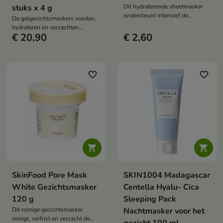
stuks x 4 g
Dit hydraterende sheetmasker
ondersteunt intensief de
De gelgezichtsmaskers voeden,
hydratatie, kalmering en
hydrateren en verzachten
regeneratie van droge en
€ 20,90
€ 2,60
intensief een droge, vermoeide
geïrriteerde huid. De formule met
en doffe huid. De formule met
drievoudig hyaluronzuur,
6,1 1% pompoenextract, honing,
arginine, allantoïne, trehalose en
ceramiden, hyaluronzuur en
aloë vera helpt vocht in de
centella asiatica ondersteunt
favorite_border
favorite_border
opperhuid vast te houden en de
huidregeneratie, maakt de huid
huid weer comfortabel te maken.
zacht en zorgt voor een gezonde
uitstraling.


SkinFood Pore Mask
SKIN1004 Madagascar
White Gezichtsmasker
Centella Hyalu- Cica
120 g
Sleeping Pack
Dit romige gezichtsmasker
Nachtmasker voor het
reinigt, verfrist en verzacht de