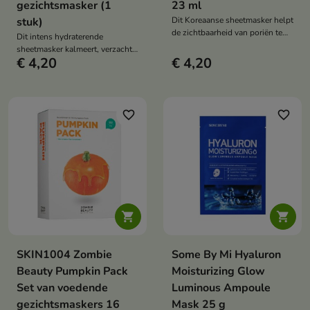
gezichtsmasker (1
23 ml
stuk)
Dit Koreaanse sheetmasker helpt
de zichtbaarheid van poriën te
Dit intens hydraterende
minimaliseren, de huid glad te
sheetmasker kalmeert, verzacht
maken en te verfrissen. De
€ 4,20
€ 4,20
en ondersteunt de regeneratie
formule met centella asiatica,
van droge, gedehydrateerde en
barnsteenzuur, gluconolacton,
geïrriteerde huid. De formule met
LHA, betaïne salicylaat en
8 vormen van hyaluronzuur,
panthenol exfolieert, hydrateert
betaïne, allantoïne, peptiden en
favorite_border
favorite_border
en kalmeert de huid.
gehydrolyseerd collageen helpt
de huid weer comfortabel, stevig
en elastisch te maken.


SKIN1004 Zombie
Some By Mi Hyaluron
Beauty Pumpkin Pack
Moisturizing Glow
Set van voedende
Luminous Ampoule
gezichtsmaskers 16
Mask 25 g