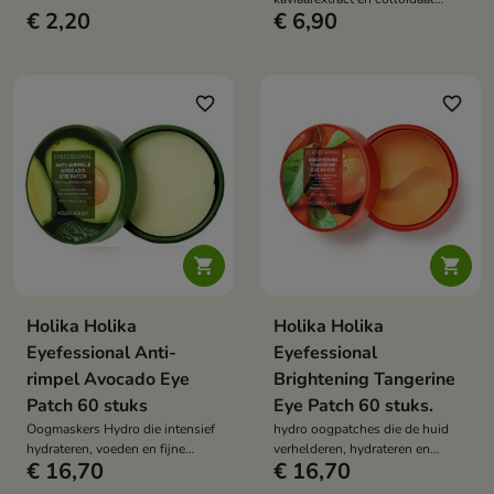
natuurlijke glans herstelt.
€ 2,20
€ 6,90
goud dat de huid intensief voedt,
de elasticiteit verbetert en zorgt
voor een jeugdige en stralende
teint.
favorite_border
favorite_border


Holika Holika
Holika Holika
Eyefessional Anti-
Eyefessional
rimpel Avocado Eye
Brightening Tangerine
Patch 60 stuks
Eye Patch 60 stuks.
Oogmaskers Hydro die intensief
hydro oogpatches die de huid
hydrateren, voeden en fijne
verhelderen, hydrateren en
€ 16,70
€ 16,70
lijntjes en tekenen van
helpen tekenen van
vermoeidheid helpen
vermoeidheid en donkere