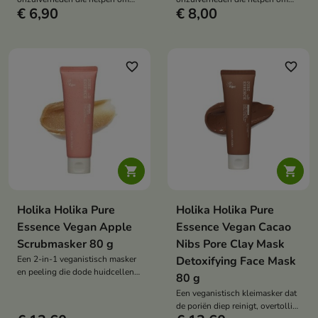
€ 6,90
€ 8,00
puistjes uit te drogen, overtollig
puistjes uit te drogen, de huid te
talg te absorberen en de
kalmeren en de aangetaste
acnegevoelige huid te
gebieden te beschermen tegen
ondersteunen.
vervuiling.
favorite_border
favorite_border


Holika Holika Pure
Holika Holika Pure
Essence Vegan Apple
Essence Vegan Cacao
Scrubmasker 80 g
Nibs Pore Clay Mask
Een 2-in-1 veganistisch masker
Detoxifying Face Mask
en peeling die dode huidcellen
80 g
zachtjes verwijdert, de huid
Een veganistisch kleimasker dat
gladmaakt en haar frisse,
de poriën diep reinigt, overtollig
stralende uitstraling herstelt.