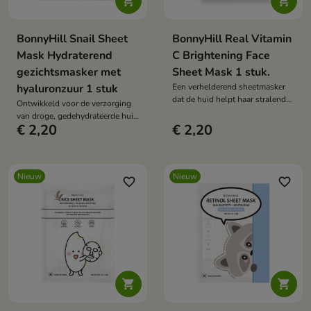


BonnyHill Snail Sheet
BonnyHill Real Vitamin
Mask Hydraterend
C Brightening Face
gezichtsmasker met
Sheet Mask 1 stuk.
hyaluronzuur 1 stuk
Een verhelderend sheetmasker
dat de huid helpt haar stralende
Ontwikkeld voor de verzorging
en energieke uitstraling te
van droge, gedehydrateerde huid
herstellen.
€ 2,20
€ 2,20
die regeneratie nodig heeft.
Nieuw
Nieuw
favorite_border
favorite_border

