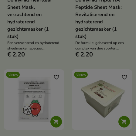
BonnyHill Heartleaf
BonnyHill Triple HA
Sheet Mask,
Peptide Sheet Mask:
verzachtend en
Revitaliserend en
hydraterend
hydraterend
gezichtsmasker (1
gezichtsmasker (1
stuk)
stuk)
Een verzachtend en hydraterend
De formule, gebaseerd op een
sheetmasker, speciaal
complex van drie soorten
€ 2,20
€ 2,20
ontwikkeld voor de verzorging
hyaluronzuur en peptiden, helpt
van de gevoelige, geïrriteerde en
de elasticiteit van de huid te
gedehydrateerde huid.
verbeteren.
Nieuw
Nieuw
favorite_border
favorite_border

