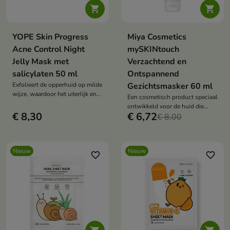


YOPE Skin Progress
Miya Cosmetics
Acne Control Night
mySKINtouch
Jelly Mask met
Verzachtend en
salicylaten 50 ml
Ontspannend
Exfolieert de opperhuid op milde
Gezichtsmasker 60 ml
wijze, waardoor het uiterlijk en
Een cosmetisch product speciaal
de structuur van de huid
ontwikkeld voor de huid die
verbeteren.
€ 8,30
€ 6,72
behoefte heeft aan kalmering,
€ 8,00
regeneratie en intense hydratatie.
Nieuw
Nieuw
favorite_border
favorite_border