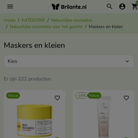
menu
search
account_circle
shopping_ca
Home
KATEGORIE
Natuurlijke cosmetica
Natuurlijke cosmetica voor het gezicht
Maskers en kleien
Maskers en kleien
Kies
expand_more
Er zijn 222 producten.
Nieuw
-16%
Nieuw
favorite_border
favorite_border