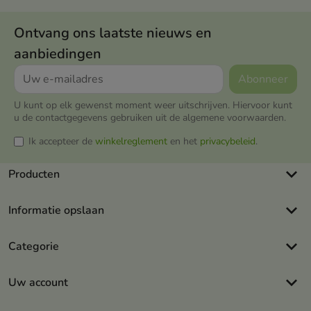
Ontvang ons laatste nieuws en
aanbiedingen
U kunt op elk gewenst moment weer uitschrijven. Hiervoor kunt
u de contactgegevens gebruiken uit de algemene voorwaarden.
Ik accepteer de
winkelreglement
en het
privacybeleid
.
keyboard_arrow_down
Producten
keyboard_arrow_down
Informatie opslaan
keyboard_arrow_down
Categorie
keyboard_arrow_down
Uw account