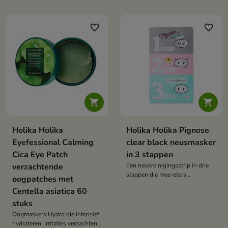
verminderen.
kringen onder de ogen te
verminderen.
favorite_border
favorite_border


Holika Holika
Holika Holika Pignose
Eyefessional Calming
clear black neusmasker
Cica Eye Patch
in 3 stappen
verzachtende
Een neusreinigingsstrip in drie
stappen die mee-eters
oogpatches met
verwijdert, poriën ontstopt en de
Centella asiatica 60
huid glad maakt.
stuks
Oogmaskers Hydro die intensief
hydrateren, irritaties verzachten