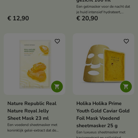
gezicht 100 ml
huid, zelfs met zichtbare poriën.
Een gelmasker voor de nacht dat
De formule met eiwit, kaolien en
je huid intensief hydrateert,
zinkoxide helpt overtollig talg te
€ 12,90
€ 20,90
kalmeert en regenereert terwijl je
verminderen, de teint te
slaapt.
kalmeren en de huid egaler te
maken.
favorite_border
favorite_border


Nature Republic Real
Holika Holika Prime
Nature Royal Jelly
Youth Gold Caviar Gold
Sheet Mask 23 ml
Foil Mask Voedend
Een voedend sheetmasker met
sheetmasker 25 g
koninklijk gelei-extract dat de
Een luxueus sheetmasker met
huid hydrateert, gladmaakt en de
kaviaarextract en colloïdaal