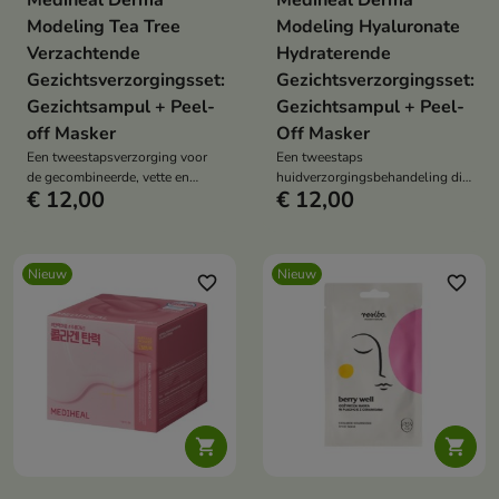
Mediheal Derma
Mediheal Derma
Modeling Tea Tree
Modeling Hyaluronate
Verzachtende
Hydraterende
Gezichtsverzorgingsset:
Gezichtsverzorgingsset:
Gezichtsampul + Peel-
Gezichtsampul + Peel-
off Masker
Off Masker
Een tweestapsverzorging voor
Een tweestaps
de gecombineerde, vette en
huidverzorgingsbehandeling die
€ 12,00
€ 12,00
probleemhuid.
de huid intensief hydrateert en
verfrist.
Nieuw
Nieuw
favorite_border
favorite_border

