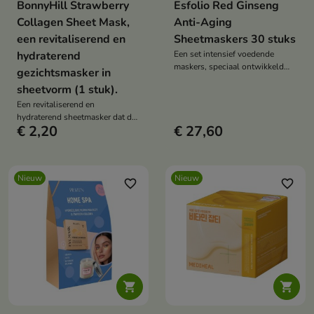
BonnyHill Strawberry
Esfolio Red Ginseng
Collagen Sheet Mask,
Anti-Aging
een revitaliserend en
Sheetmaskers 30 stuks
hydraterend
Een set intensief voedende
maskers, speciaal ontwikkeld
gezichtsmasker in
voor een huid die behoefte heeft
sheetvorm (1 stuk).
aan versteviging, gladmaking en
Een revitaliserend en
regeneratie.
hydraterend sheetmasker dat de
€ 2,20
€ 27,60
huid intensief voedt in slechts
één gebruik.
Nieuw
Nieuw
favorite_border
favorite_border

