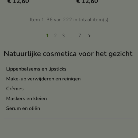
€ 12,60
€ 12,60
talg helpt verminderen en de
huidtextuur gladmaakt.
Item 1-36 van 222 in totaal item(s)
1
2
3
…
7

Natuurlijke cosmetica voor het gezicht
Lippenbalsems en lipsticks
Make-up verwijderen en reinigen
Crèmes
Maskers en kleien
Serum en oliën