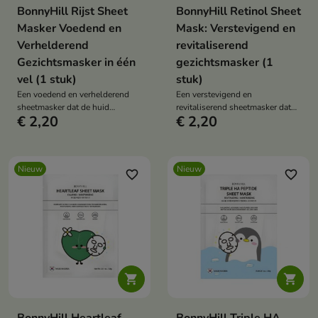
BonnyHill Rijst Sheet
BonnyHill Retinol Sheet
Masker Voedend en
Mask: Verstevigend en
Verhelderend
revitaliserend
Gezichtsmasker in één
gezichtsmasker (1
vel (1 stuk)
stuk)
Een voedend en verhelderend
Een verstevigend en
sheetmasker dat de huid
revitaliserend sheetmasker dat
€ 2,20
€ 2,20
intensief verzorgt en helpt haar
de huid verzorgt en zorgt voor
gezonde, stralende uitstraling te
een gladdere, gevoede en
herstellen.
stevigere teint.
Nieuw
Nieuw
favorite_border
favorite_border

