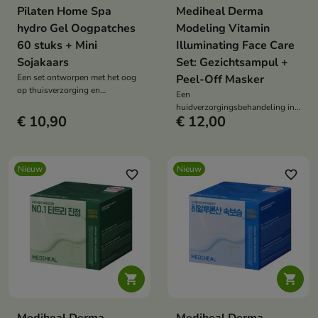
Pilaten Home Spa
Mediheal Derma
hydro Gel Oogpatches
Modeling Vitamin
60 stuks + Mini
Illuminating Face Care
Sojakaars
Set: Gezichtsampul +
Een set ontworpen met het oog
Peel-Off Masker
op thuisverzorging en
Een
ontspanningsrituelen.
huidverzorgingsbehandeling in
€ 10,90
€ 12,00
twee stappen die de gezonde
gloed en stralende uitstraling
van de huid helpt herstellen.
Nieuw
Nieuw
favorite_border
favorite_border

