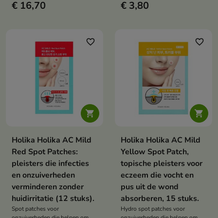
€ 16,70
€ 3,80
en de huid rond de ogen een
frisse, uitgeruste uitstraling
geven.
favorite_border
favorite_border


Holika Holika AC Mild
Holika Holika AC Mild
Red Spot Patches:
Yellow Spot Patch,
pleisters die infecties
topische pleisters voor
en onzuiverheden
eczeem die vocht en
verminderen zonder
pus uit de wond
huidirritatie (12 stuks).
absorberen, 15 stuks.
Spot patches voor
Hydro spot patches voor
onzuiverheden die helpen om
onzuiverheden die helpen om