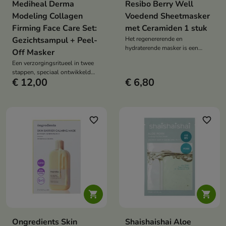
Mediheal Derma
Resibo Berry Well
Modeling Collagen
Voedend Sheetmasker
Firming Face Care Set:
met Ceramiden 1 stuk
Gezichtsampul + Peel-
Het regenererende en
hydraterende masker is een
Off Masker
intensieve verzorging die de huid
Een verzorgingsritueel in twee
binnen 15 minuten comfort,
stappen, speciaal ontwikkeld
verlichting en diepe hydratatie
€ 12,00
€ 6,80
voor een huid die intensieve
biedt.
hydratatie, versteviging en
verfrissing nodig heeft.
favorite_border
favorite_border


Ongredients Skin
Shaishaishai Aloe