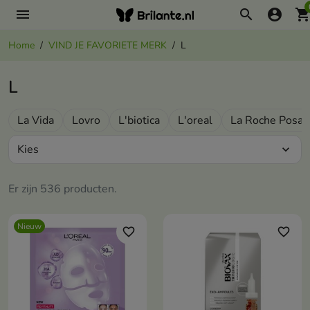
menu
search
account_circle
shopping_ca
Home
VIND JE FAVORIETE MERK
L
L
La Vida
Lovro
L'biotica
L'oreal
La Roche Posay
Kies
expand_more
Er zijn 536 producten.
Nieuw
favorite_border
favorite_border