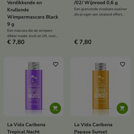
Verdikkende en
/02/ Wijnrood 0,6 g
Krullende
Een glanzende vloeibare eyeliner
die je ogen een stralend effect
Wimpermascara Black
geeft en waarmee je zowel een
9 g
subtiele lijn als een expressieve
Een mascara die de wimpers
oogmake-up kunt creëren.
dikker maakt, krult en lift, voor
€ 7,80
€ 7,80
een intens zwart effect zonder
vlekken.
favorite_border
favorite_border


La Vida Caribena
La Vida Caribena
Tropical Nacht
Papaya Sunset