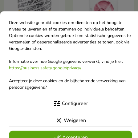
Deze website gebruikt cookies om diensten op het hoogste
niveau te leveren en af te stemmen op individuele behoeften.


Optionele cookies worden gebruikt om statistische gegevens te
verzamelen of gepersonaliseerde advertenties te tonen, ook via
Google-diensten.
La Vida Caribena Booty
L'Biotica Lifting Y-Zone
Butter Barbadiaanse
Verstevigend
Informatie over hoe Google gegevens verwerkt, vind je hier:
Body Butter 200 ml
Gezichtsmasker,
https://business.safety.google/privacy/
.
Een iconische bodycrème met
kalmeert roodheid, 1
een tropische geur die intensief
stuk
Accepteer je deze cookies en de bijbehorende verwerking van
hydrateert, de huid gladmaakt en
Het verstevigende masker met
persoonsgegevens?
de stevigheid ervan verbetert.
collageen en Centella Asiatica
€ 10,90
€ 6,70
(Y-Zone Lifting) is een intensief
regenererende behandeling die
tune
Configureer
de huid steviger maakt, irritaties
kalmeert en roodheid vermindert.
clear
Weigeren
favorite_border
favorite_border
done_all
Accepteren