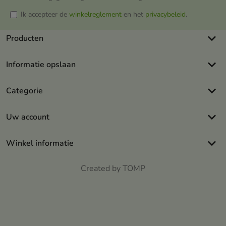
Ik accepteer de
winkelreglement
en het
privacybeleid
.
keyboard_arrow_down
Producten
keyboard_arrow_down
Informatie opslaan
keyboard_arrow_down
Categorie
keyboard_arrow_down
Uw account
keyboard_arrow_down
Winkel informatie
Created by TOMP