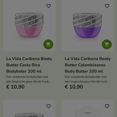
favorite_border
favorite_border


La Vida Caribena Booty
La Vida Caribena Booty
Butter Costa Rica
Butter Colombiaanse
Bodyboter 200 ml
Body Butter 200 ml
Een voedende bodybutter met
Een voedende bodybutter met
een tropische geur die de huid
een tropische geur die de huid
€ 10,90
€ 10,90
intensief hydrateert, gladmaakt
gladder maakt, zachter laat
en de zachtheid en elasticiteit
aanvoelen en intensief
verbetert.
hydrateert.
favorite_border
favorite_border