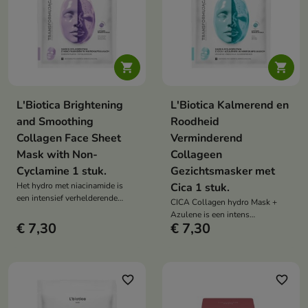


L'Biotica Brightening
L'Biotica Kalmerend en
and Smoothing
Roodheid
Collagen Face Sheet
Verminderend
Mask with Non-
Collageen
Cyclamine 1 stuk.
Gezichtsmasker met
Het hydro met niacinamide is
Cica 1 stuk.
een intensief verhelderende
CICA Collagen hydro Mask +
behandeling die de huid
Azulene is een intens
gladmaakt, de teint egaliseert en
€ 7,30
€ 7,30
kalmerende behandeling voor de
een gezonde, stralende
gevoelige en geïrriteerde huid.
uitstraling herstelt.
Het vermindert roodheid,
hydrateert en herstelt het
comfort en de balans van de
favorite_border
favorite_border
huid.