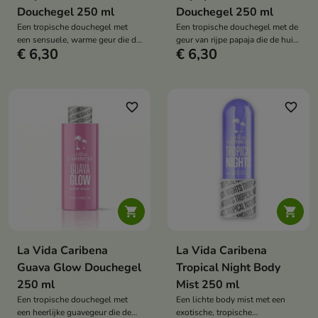
Douchegel 250 ml
Douchegel 250 ml
Een tropische douchegel met
Een tropische douchegel met de
een sensuele, warme geur die de
geur van rijpe papaja die de huid
€ 6,30
€ 6,30
huid mild reinigt en fris en
mild reinigt en verfrist, zacht en
aangenaam geparfumeerd
aangenaam geurend achterlaat.
achterlaat.
favorite_border
favorite_border


La Vida Caribena
La Vida Caribena
Guava Glow Douchegel
Tropical Night Body
250 ml
Mist 250 ml
Een tropische douchegel met
Een lichte body mist met een
een heerlijke guavegeur die de
exotische, tropische