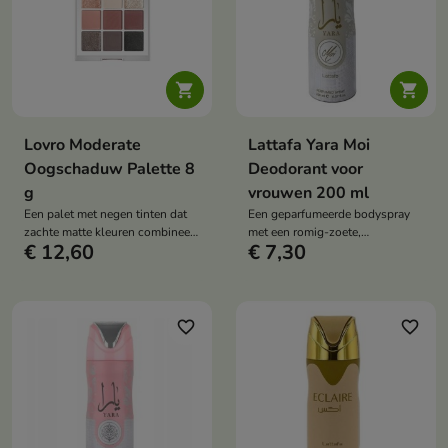


Lovro Moderate
Lattafa Yara Moi
Oogschaduw Palette 8
Deodorant voor
g
vrouwen 200 ml
Een palet met negen tinten dat
Een geparfumeerde bodyspray
zachte matte kleuren combineert
met een romig-zoete,
€ 12,60
€ 7,30
met magische glitters in een
vrouwelijke geur van melk,
harmonieus, tijdloos
perzik en vanille, perfect voor de
kleurenschema.
dagelijkse huidverzorging.
favorite_border
favorite_border