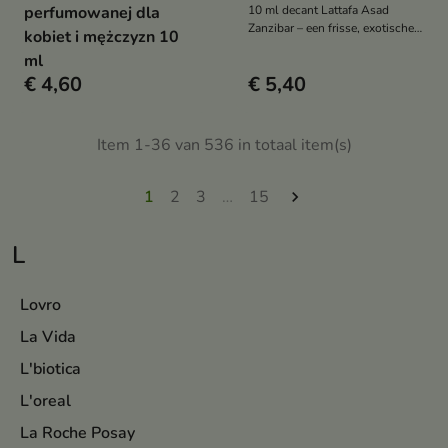
perfumowanej dla
10 ml decant Lattafa Asad
Zanzibar – een frisse, exotische
kobiet i mężczyzn 10
en sensuele geur voor mannen
ml
met noten van kokosnoot,
€ 4,60
€ 5,40
vanille, lavendel en wierook
Item 1-36 van 536 in totaal item(s)
1
2
3
…
15

L
Lovro
La Vida
L'biotica
L'oreal
La Roche Posay