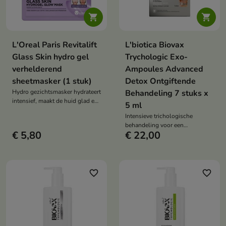


L'Oreal Paris Revitalift
L'biotica Biovax
Glass Skin hydro gel
Trychologic Exo-
verhelderend
Ampoules Advanced
sheetmasker (1 stuk)
Detox Ontgiftende
Hydro gezichtsmasker hydrateert
Behandeling 7 stuks x
intensief, maakt de huid glad en
5 ml
geeft de teint een stralende,
Intensieve trichologische
waterachtige uitstraling. De
behandeling voor een
formule met natriumhyaluronaat,
€ 5,80
€ 22,00
seborroïsche hoofdhuid die snel
centella asiatica, panthenol,
si wordt, met een neiging tot
allantoïne, trehalose en
roos, jeuk en volumeverlies.
voedingsstoffen ondersteunt het
comfort, de regeneratie en de
favorite_border
favorite_border
frisse uitstraling van de huid.