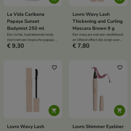
La Vida Caribena
Lovro Wavy Lash
Papaya Sunset
Thickening and Curling
Bodymist 250 ml
Mascara Brown 9 g
Een lichte, hydraterende body
Een mascara met een verdikkend
mist met een tropische papaja-
en liftend effect die zorgt voor
€ 9,30
€ 7,80
geur die de huid verfrist, een
een natuurlijk gedefinieerde look
comfortabel gevoel geeft en een
en een licht, luchtig effect
subtiele, zomerse geur
zonder de wimpers aan elkaar te
achterlaat.
plakken.
favorite_border
favorite_border


Lovro Wavy Lash
Lovro Shimmer Eyeliner