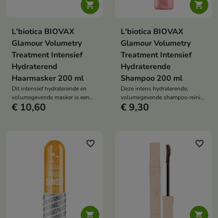


L'biotica BIOVAX
L'biotica BIOVAX
Glamour Volumetry
Glamour Volumetry
Treatment Intensief
Treatment Intensief
Hydraterend
Hydraterende
Haarmasker 200 ml
Shampoo 200 ml
Dit intensief hydraterende en
Deze intens hydraterende,
volumegevende masker is een
volumegevende shampoo reinigt
€ 10,60
€ 9,30
behandeling speciaal
het haar en de hoofdhuid, geeft
ontwikkeld voor haar dat
het haar volume vanaf de
hydratatie, versterking en
haarwortels, waardoor het licht
volume bij de haarwortels nodig
aanvoelt en er zichtbaar voller
heeft.
uitziet.
favorite_border
favorite_border

