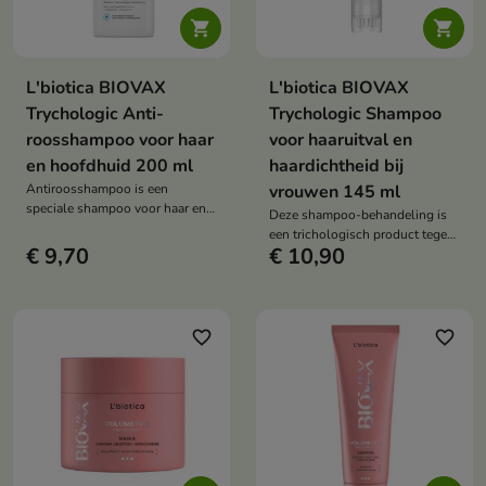


L'biotica BIOVAX
L'biotica BIOVAX
Trychologic Anti-
Trychologic Shampoo
roosshampoo voor haar
voor haaruitval en
en hoofdhuid 200 ml
haardichtheid bij
Antiroosshampoo is een
vrouwen 145 ml
speciale shampoo voor haar en
Deze shampoo-behandeling is
hoofdhuid die de symptomen
een trichologisch product tegen
van droge en vette roos,
€ 9,70
€ 10,90
haaruitval dat de hoofdhuid
schilfering en jeuk helpt
reinigt en tegelijkertijd de
verminderen.
microcirculatie stimuleert met
een massage. De formule, met
exosome-technologie, kopyrrol,
favorite_border
favorite_border
capixyl, cafeïne, biotine en
niacinamide, helpt haaruitval te
verminderen, de haargroei te
stimuleren en de conditie van de
hoofdhuid en het haar te
verbeteren.