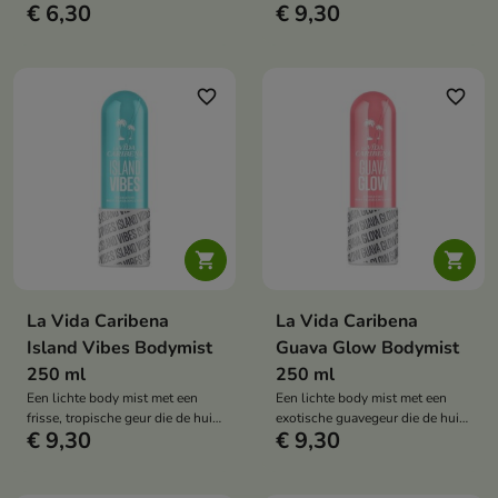
€ 6,30
€ 9,30
huid mild reinigt en zacht, fris en
bloemengeur die de huid verfrist
aangenaam geurend achterlaat.
en een subtiel, sensueel aroma
achterlaat.
favorite_border
favorite_border


La Vida Caribena
La Vida Caribena
Island Vibes Bodymist
Guava Glow Bodymist
250 ml
250 ml
Een lichte body mist met een
Een lichte body mist met een
frisse, tropische geur die de huid
exotische guavegeur die de huid
€ 9,30
€ 9,30
verfrist en een subtiel, zomers
verfrist en de hele dag een
aroma achterlaat.
subtiel, fruitig aroma achterlaat.