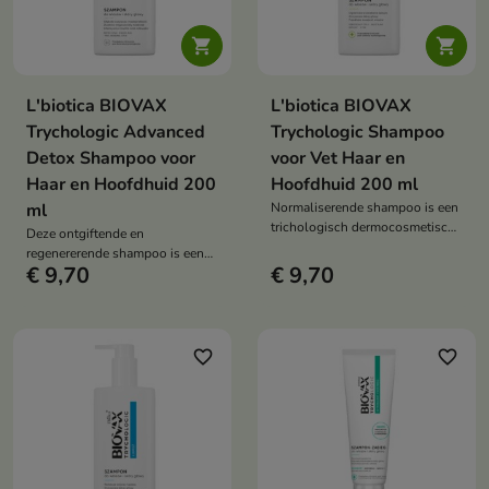


L'biotica BIOVAX
L'biotica BIOVAX
Trychologic Advanced
Trychologic Shampoo
Detox Shampoo voor
voor Vet Haar en
Haar en Hoofdhuid 200
Hoofdhuid 200 ml
ml
Normaliserende shampoo is een
trichologisch dermocosmetisch
Deze ontgiftende en
product bedoeld voor de
regenererende shampoo is een
verzorging van haar dat de
€ 9,70
€ 9,70
product voor zwaar haar, haar
neiging heeft vet en seborroïsch
dat volume mist en een
te worden, en een gevoelige
hoofdhuid die grondig gereinigd,
hoofdhuid met symptomen van
verfrist en geregenereerd moet
schilfering en jeuk.
worden.
favorite_border
favorite_border