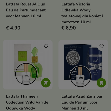
Lattafa Rouat Al Oud
Lattafa Victoria
Eau de Parfumdecant
Odlewka Wody
voor Mannen 10 ml
toaletowej dla kobiet i
mężczyzn 10 ml
€ 4,90
€ 6,90
favorite_border
favorite_border


Lattafa Thameen
Lattafa Asad Zanzibar
Collection Wild Vanille
Eau de Parfum voor
Odlewka Wody
Mannen 10 ml