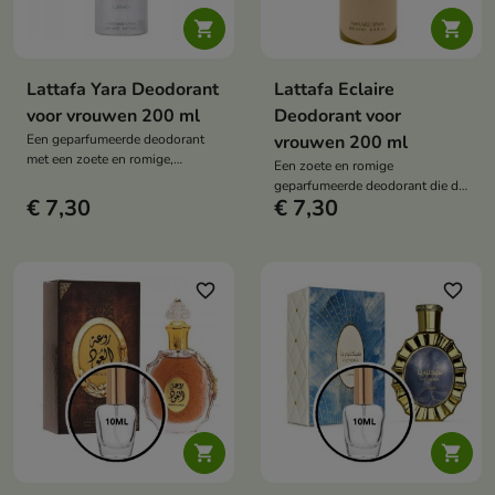


Lattafa Yara Deodorant
Lattafa Eclaire
voor vrouwen 200 ml
Deodorant voor
Een geparfumeerde deodorant
vrouwen 200 ml
met een zoete en romige,
Een zoete en romige
meisjesachtige geur die de huid
geparfumeerde deodorant die de
omhult met de zachtheid van
€ 7,30
€ 7,30
huid omhult met een warme,
vanille, fruit en schuim.
vrouwelijke geur, geïnspireerd
op desserts.
favorite_border
favorite_border

