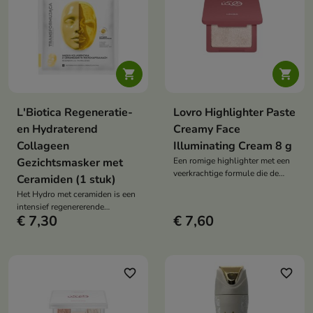


L'Biotica Regeneratie-
Lovro Highlighter Paste
en Hydraterend
Creamy Face
Collageen
Illuminating Cream 8 g
Gezichtsmasker met
Een romige highlighter met een
veerkrachtige formule die de
Ceramiden (1 stuk)
huid een intense, natte gloed
Het Hydro met ceramiden is een
geeft zonder zwaar aan te
intensief regenererende
voelen.
€ 7,30
€ 7,60
behandeling die de huidbarrière
herstelt, diep hydrateert en de
zachtheid en elasticiteit van de
huid teruggeeft.
favorite_border
favorite_border