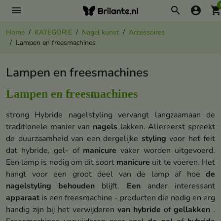
menu
search
account_circle
shopping_ca
Home
KATEGORIE
Nagel kunst
Accessoires
Lampen en freesmachines
Lampen en freesmachines
Lampen en freesmachines
strong Hybride nagelstyling vervangt langzaamaan de
traditionele manier van
nagels
lakken. Allereerst spreekt
de duurzaamheid van een dergelijke
styling
voor het feit
dat hybride, gel- of
manicure
vaker worden uitgevoerd.
Een lamp is nodig om dit soort
manicure
uit te voeren. Het
hangt voor een groot deel van de lamp af hoe
de
nagelstyling
behouden
blijft.
Een
ander interessant
apparaat
is een freesmachine - producten die nodig en erg
handig zijn bij het verwijderen
van hybride
of
gellakken
.