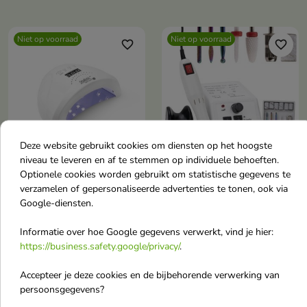
Niet op voorraad
Niet op voorraad
favorite_border
favorite_border
Deze website gebruikt cookies om diensten op het hoogste
niveau te leveren en af te stemmen op individuele behoeften.
Optionele cookies worden gebruikt om statistische gegevens te
Palu Stylistic L2 lamp
15W manicure
verzamelen of gepersonaliseerde advertenties te tonen, ook via
met spiegelende
freesmachine met een
Google-diensten.
bodem en 48W display
set No Name DM298
Professionele 48W UV/ LED
frezen, wit
Informatie over hoe Google gegevens verwerkt, vind je hier:
lamp met Dual LED-technologie
https://business.safety.google/privacy/
.
Freesmachine manicure
en 30 diodes, die zorgt voor een
€ 26,90
€ 22,80
snelle en gelijkmatige uitharding
Accepteer je deze cookies en de bijbehorende verwerking van
van hybride nagellakken, gels en
persoonsgegevens?
andere
nagelverzorgingsproducten.
Niet op voorraad
Niet op voorraad