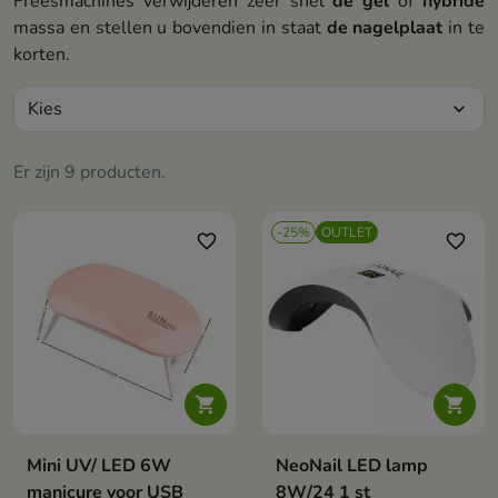
Freesmachines verwijderen zeer snel
de gel
of
hybride
massa en stellen u bovendien in staat
de nagelplaat
in te
korten.
Kies
expand_more
Er zijn 9 producten.
-25%
OUTLET
favorite_border
favorite_border


Mini UV/ LED 6W
NeoNail LED lamp
manicure voor USB
8W/24 1 st