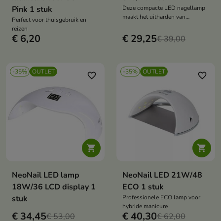
Pink 1 stuk
Deze compacte LED nagellamp
maakt het uitharden van
Perfect voor thuisgebruik en
lichthardende producten tijdens
reizen
manicure eenvoudig. Dankzij het
€ 6,20
€ 29,25
€ 39,00
handige ontwerp is si perfect
voor thuisgebruik en een
praktisch accessoire voor
mobiele nagelstudio's.
-35%
OUTLET
-35%
OUTLET
favorite_border
favorite_border


NeoNail LED lamp
NeoNail LED 21W/48
18W/36 LCD display 1
ECO 1 stuk
stuk
Professionele ECO lamp voor
hybride manicure
€ 34,45
€ 40,30
€ 53,00
€ 62,00