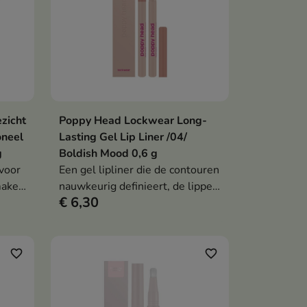
zicht
Poppy Head Lockwear Long-
en
In winkelwagen

oneel
Lasting Gel Lip Liner /04/
g
Boldish Mood 0,6 g
 voor
Een gel lipliner die de contouren
make-
nauwkeurig definieert, de lippen
€ 6,30
t
vormgeeft en een langdurig
aten
effect geeft zonder uit te lopen.
uct.
favorite_border
favorite_border