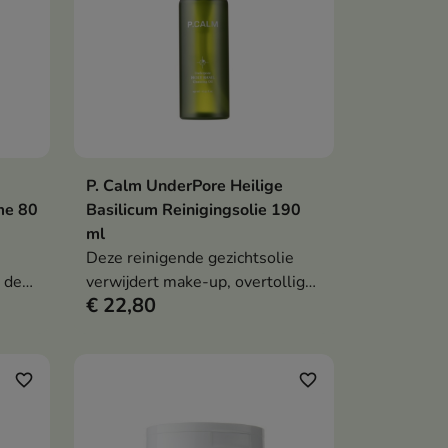
P. Calm UnderPore Heilige
en
In winkelwagen

me 80
Basilicum Reinigingsolie 190
ml
Deze reinigende gezichtsolie
 de
verwijdert make-up, overtollig
€ 22,80
talg en opgehoopte
onzuiverheden. De formule met
e
extract van heilige basilicum,
squalaan en eucalyptus-, salie-,
favorite_border
favorite_border
rozemarijn- en tea tree-olie
helpt de huid te kalmeren, te