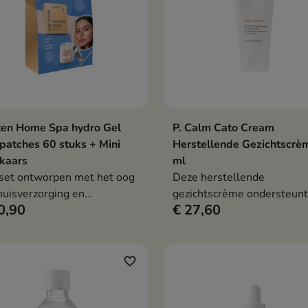
ten Home Spa hydro Gel
P. Calm Cato Cream
In winkelwagen
In winkelwag


atches 60 stuks + Mini
Herstellende Gezichtscrè
kaars
ml
set ontworpen met het oog
Deze herstellende
huisverzorging en
gezichtscrème ondersteunt
0,90
€ 27,60
panningsrituelen.
regeneratie, voeding en
wederopbouw van de
hydrolipidenbarrière van d
huid. De formule met
favorite_border
ceramiden, squalaan,
cholesterol, hyaluronzuur,