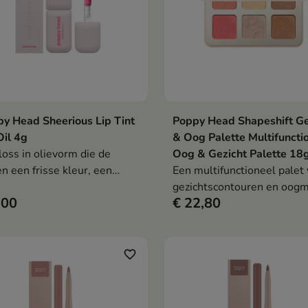
y Head Sheerious Lip Tint
Poppy Head Shapeshift Ge
In winkelwagen
In winkelwag


Oil 4g
& Oog Palette Multifuncti
loss in olievorm die de
Oog & Gezicht Palette 18
en een frisse kleur, een
Een multifunctioneel palet
zende finish en een optisch
gezichtscontouren en oog
,00
€ 22,80
rotend effect geeft.
up waarmee je de teint kun
vormgeven, opwarmen en l
stralen in één compact prod
favorite_border