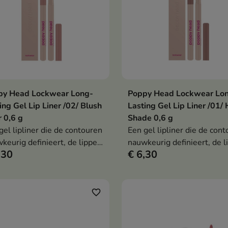
py Head Lockwear Long-
Poppy Head Lockwear Lo
In winkelwagen
In winkelwag


ing Gel Lip Liner /02/ Blush
Lasting Gel Lip Liner /01/
 0,6 g
Shade 0,6 g
gel lipliner die de contouren
Een gel lipliner die de con
keurig definieert, de lippen
nauwkeurig definieert, de l
,30
€ 6,30
geeft en een langdurig
vormgeeft en een langduri
ct geeft zonder uit te lopen.
effect geeft zonder uit te l
favorite_border