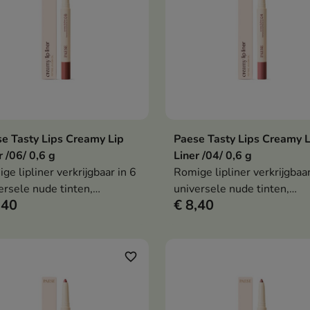
eert irritatie en
en de huidtextuur te verbe
rsteunt het microbioom van
uid.
e Tasty Lips Creamy Lip
Paese Tasty Lips Creamy L
In winkelwagen
In winkelwag


r /06/ 0,6 g
Liner /04/ 0,6 g
ge lipliner verkrijgbaar in 6
Romige lipliner verkrijgbaar
ersele nude tinten,
universele nude tinten,
,40
€ 8,40
mee je de lipcontouren
waarmee je de lipcontoure
keurig kunt accentueren,
nauwkeurig kunt accentuer
comfortabel draagt en helpt
die comfortabel draagt en 
ollere lippen te creëren.
om vollere lippen te creëre
favorite_border