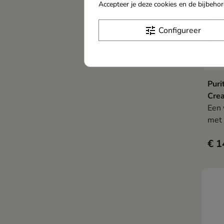
Accepteer je deze cookies en de bijbeh
tune
Configureer
Puri
Crea
Een 
met 
huid
€ 1
natu
huid