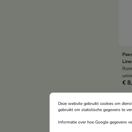
Paes
Line
Romi
univ
€ 8
waar
nauw
die 
om v
Deze website gebruikt cookies om diens
gebruikt om statistische gegevens te ve
Informatie over hoe Google gegevens ver