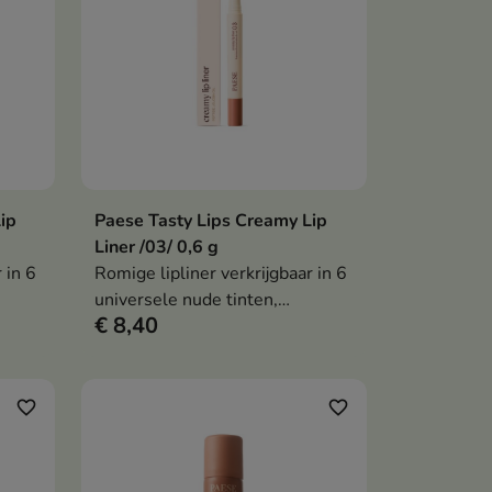
teren.
huidbarrière te versterken en
irritatie te kalmeren.
ip
Paese Tasty Lips Creamy Lip
en
In winkelwagen

Liner /03/ 0,6 g
 in 6
Romige lipliner verkrijgbaar in 6
universele nude tinten,
€ 8,40
n
waarmee je de lipcontouren
en,
nauwkeurig kunt accentueren,
helpt
die comfortabel draagt en helpt
n.
om vollere lippen te creëren.
favorite_border
favorite_border