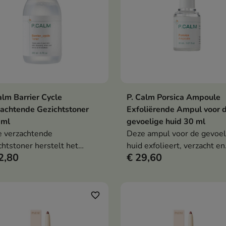
allantoïne en niacinamide
hydrateert, kalmeert en he
droogheid te verminderen.
alm Barrier Cycle
P. Calm Porsica Ampoule
In winkelwagen
In winkelwag


achtende Gezichtstoner
Exfoliërende Ampul voor 
 ml
gevoelige huid 30 ml
 verzachtende
Deze ampul voor de gevoel
chtstoner herstelt het
huid exfolieert, verzacht en
2,80
€ 29,60
ort, de balans en de juiste
reinigt de poriën op milde w
aarde van de huid na het
De formule met 76,38%
igen. De formule met
Centella Asiatica-extract,
inamide, panthenol,
niacinamide, retinol, papaïn
favorite_border
ntoïne, natriumhyaluronaat
bromelaïne en hyaluronzuu
robiotica hydrateert,
helpt mee-eters te vermin