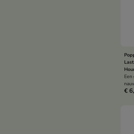
Pop
Last
Hour
Een 
nauw
€ 6
vorm
effe