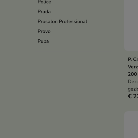
Police
Prada
Prosalon Professional
Provo
Pupa
P. C
Verz
200
Deze
gezi
€ 2
comf
pH-w
rein
niac
alla
en p