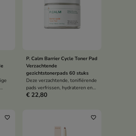
verfrissen en te verzachten.
lpt
P. Calm Barrier Cycle Toner Pad
en
In winkelwagen

de
Verzachtende
gezichtstonerpads 60 stuks
ige
Deze verzachtende, tonifiërende
pads verfrissen, hydrateren en
€ 22,80
ijze.
ondersteunen het comfort van
alle huidtypen. De formule met
niacinamide, panthenol,
e,
allantoïne, natriumhyaluronaat,
favorite_border
favorite_border
r
probiotica, ceramide NP en
deren
centella helpt de beschermende