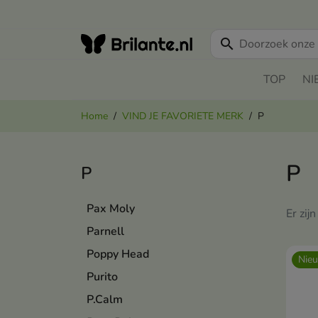
search
TOP
NI
Home
VIND JE FAVORIETE MERK
P
P
P
Pax Moly
Er zij
Parnell
Poppy Head
Nie
Purito
P.Calm