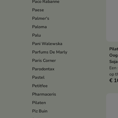
Paco Rabanne
Paese
Palmer's
Paloma
Palu
Pani Walewska
Pila
Parfums De Marly
Oogp
Paris Corner
Soja
Een 
Parodontax
op t
Pastel
€ 1
onts
Petitfee
Pharmaceris
Pilaten
Piz Buin