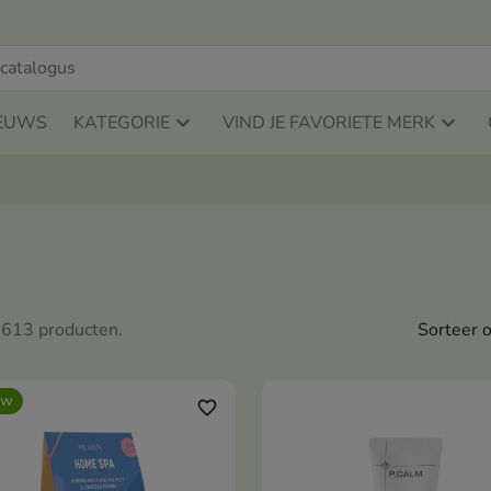
EUWS
KATEGORIE
VIND JE FAVORIETE MERK
n 613 producten.
Sorteer o
uw
favorite_border