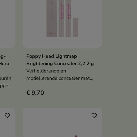
ng-
Poppy Head Lightmap
en
In winkelwagen

 Hero
Brightening Concealer 2,2 2 g
Verhelderende en
touren
modellerende concealer met
ippen
een ultralichte formule die het
€ 9,70
g
gezicht oplicht, egaliseert en
open.
optisch modelleert met een
natuurlijk lichteffect.
favorite_border
favorite_border