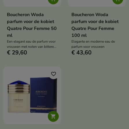
Boucheron Woda
Boucheron Woda
parfum voor de kobiet
parfum voor de kobiet
Quatre Pour Femme 50
Quatre Pour Femme
ml
100 ml
Een elegant eau de parfum voor
Elegante en moderne eau de
vrouwen met noten van bittere
parfum voor vrouwen
€ 29,60
€ 43,60
sinaasappel, rode bes, roos,
jasmijn, hout en muskus, perfect
voor dagelijks gebruik en
speciale gelegenheden, waarbij
moderniteit wordt gecombineerd
favorite_border
met tijdloze klassiekers.
