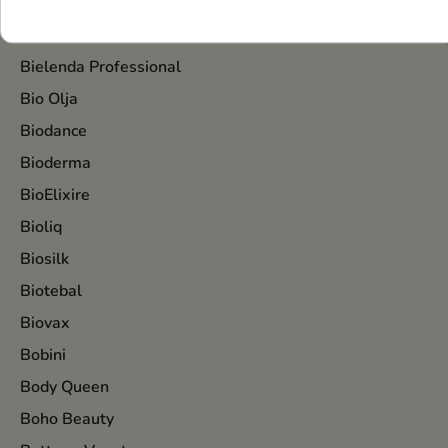
BIC
Bielenda
Bielenda Professional
Bio Olja
Biodance
Bioderma
BioElixire
Bioliq
Biosilk
Biotebal
Biovax
Bobini
Body Queen
Boho Beauty