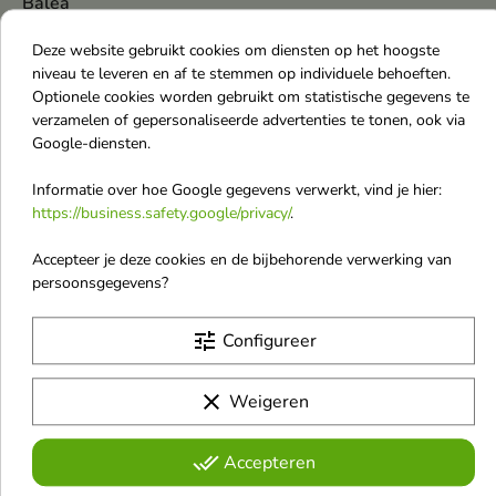
Balea
Balenciaga
Deze website gebruikt cookies om diensten op het hoogste
Bambino
niveau te leveren en af te stemmen op individuele behoeften.
Optionele cookies worden gebruikt om statistische gegevens te
Bambino Schoolartikelen
verzamelen of gepersonaliseerde advertenties te tonen, ook via
Bandi
Google-diensten.
Barwa
Informatie over hoe Google gegevens verwerkt, vind je hier:
https://business.safety.google/privacy/
.
BasicLab
Baśka
Accepteer je deze cookies en de bijbehorende verwerking van
persoonsgegevens?
Batiste
BE BIO Ewa Chodakowska
tune
Configureer
Beauty van Joseon
Bentley
clear
Weigeren
Witte Parel
done_all
Accepteren
Witte herten