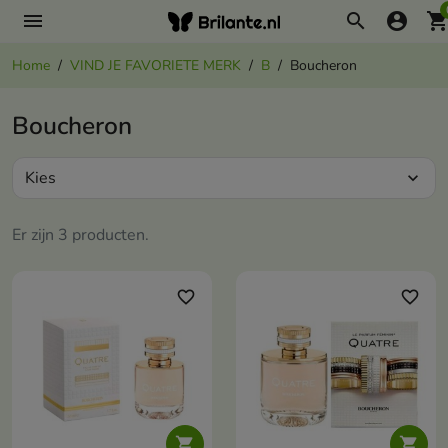
menu
search
account_circle
shopping_ca
Home
VIND JE FAVORIETE MERK
B
Boucheron
Boucheron
Kies
expand_more
Er zijn 3 producten.
favorite_border
favorite_border

