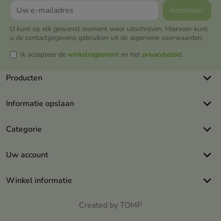
U kunt op elk gewenst moment weer uitschrijven. Hiervoor kunt
u de contactgegevens gebruiken uit de algemene voorwaarden.
Ik accepteer de
winkelreglement
en het
privacybeleid
.
keyboard_arrow_down
Producten
keyboard_arrow_down
Informatie opslaan
keyboard_arrow_down
Categorie
keyboard_arrow_down
Uw account
keyboard_arrow_down
Winkel informatie
Created by TOMP