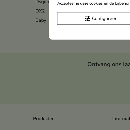
Dsquared
Accepteer je deze cookies en de bijbeh
DX2
tune
Configureer
Baby
Ontvang ons la
Producten
Informa