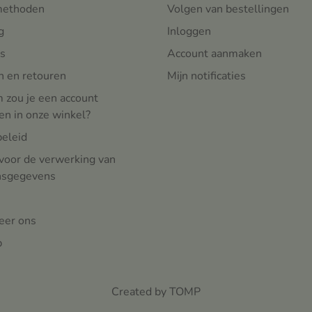
methoden
Volgen van bestellingen
g
Inloggen
s
Account aanmaken
n en retouren
Mijn notificaties
zou je een account
n in onze winkel?
beleid
voor de verwerking van
nsgegevens
eer ons
p
Created by TOMP