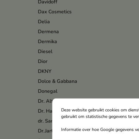
Davidoff
Dax Cosmetics
Delia
Dermena
Dermika
Diesel
Dior
DKNY
Dolce & Gabbana
Donegal
Dr. Althea
Deze website gebruikt cookies om diens
Dr. Hauschka
gebruikt om statistische gegevens te ve
dr. Santé
Informatie over hoe Google gegevens ver
Dr.Jart+