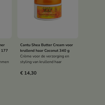
ner
Cantu Shea Butter Cream voor
Bekijk details
y 177
krullend haar Coconut 340 g
Crème voor de verzorging en
ammen
styling van krullend haar
€ 14,30
.