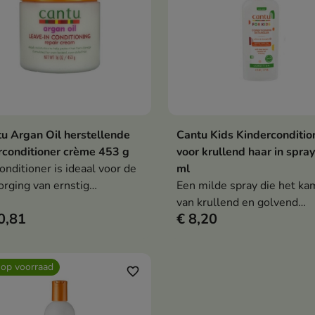
u Argan Oil herstellende
Cantu Kids Kinderconditio
In winkelwagen
Bekijk details

conditioner crème 453 g
voor krullend haar in spra
onditioner is ideaal voor de
ml
orging van ernstig
Een milde spray die het k
hadigd haar dat gevoelig is
van krullend en golvend
0,81
€ 8,20
 overmatige droogheid
kinderhaar vergemakkelijkt
Verrijkt met sheaboter,
kokosolie en honing.
 op voorraad
favorite_border