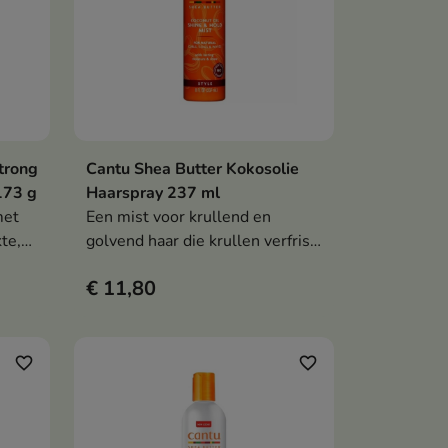
trong
Cantu Shea Butter Kokosolie
en
In winkelwagen

173 g
Haarspray 237 ml
met
Een mist voor krullend en
te,
golvend haar die krullen verfrist,
de elasticiteit, glans en
€ 11,80
en
vochtigheid herstelt zonder het
s
kapsel te verzwaren.
favorite_border
favorite_border