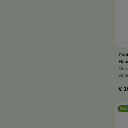
Cant
Haar
De c
verz
besc
€ 1
voor
Niet