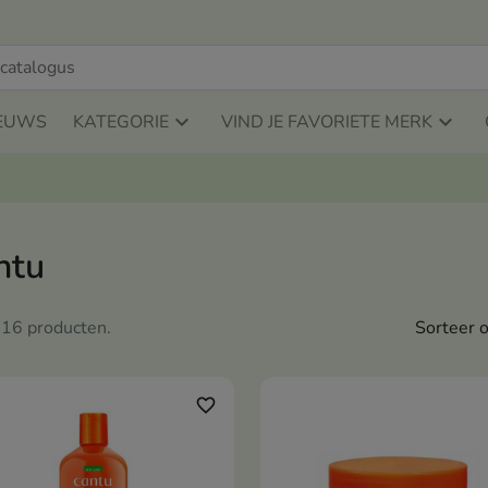
EUWS
KATEGORIE
VIND JE FAVORIETE MERK
ntu
n 16 producten.
Sorteer o
favorite_border