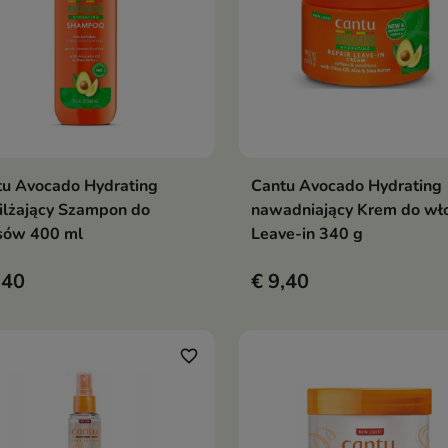
tu Avocado Hydrating
Cantu Avocado Hydrating
In winkelwagen
In winkelwag


ilżający Szampon do
nawadniający Krem do w
sów 400 ml
Leave-in 340 g
,40
€ 9,40
favorite_border