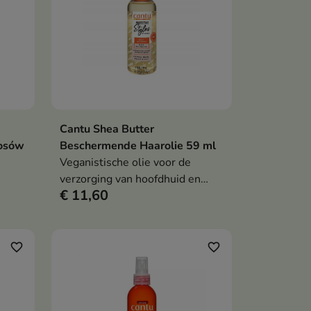
Cantu Shea Butter
en
In winkelwagen

łosów
Beschermende Haarolie 59 ml
Veganistische olie voor de
verzorging van hoofdhuid en
€ 11,60
haar. Het hydrateert, verzacht
irritaties, versterkt het haar en
beschermt het tegen externe
factoren.
favorite_border
favorite_border