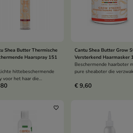
u Shea Butter Thermische
Cantu Shea Butter Grow S
In winkelwagen
In winkelwag


chermende Haarspray 151
Versterkend Haarmasker 
Beschermende haarboter 
lichte hittebeschermende
pure sheaboter die verzwak
y voor het haar die
broze lokken versterkt,
,80
€ 9,60
hermt tegen temperaturen
hydrateert en beschermt, 
220°C, het haar glad maakt,
een gezonde groei en glan
ateert en een gezonde
ondersteunt
s geeft zonder het haar te
favorite_border
waren.