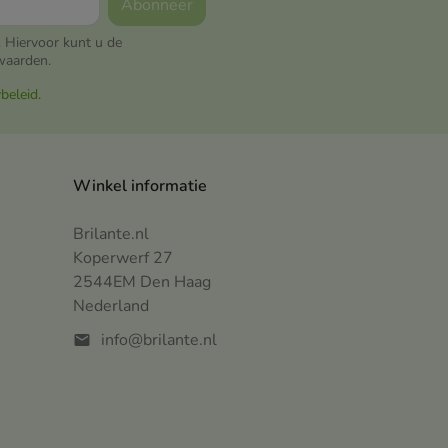
 Hiervoor kunt u de
waarden.
ybeleid
.
Winkel informatie
Brilante.nl
Koperwerf 27
2544EM Den Haag
Nederland
info@brilante.nl
mail