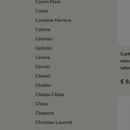
Calvin Klein
Cantu
Carolina Herrera
Catrice
Celimax
Cellabic
Can
Cerave
naw
Cerruti
wło
Chanel
€ 9
Chatler
Chlapu Chlap
Chloe
Chopard
Christian Laurent