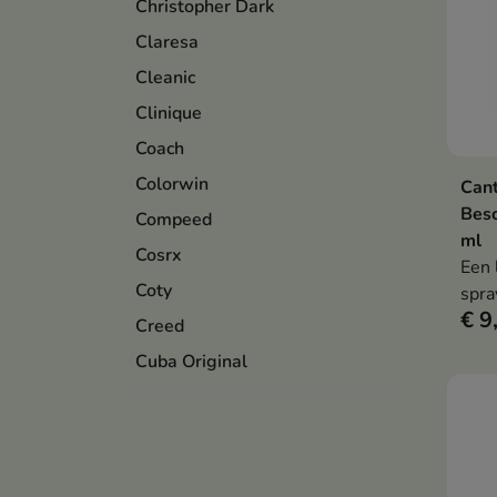
Christopher Dark
Claresa
Cleanic
Clinique
Coach
Colorwin
Cant
Bes
Compeed
ml
Cosrx
Een 
Coty
spra
€ 9
besc
Creed
tot 
Cuba Original
hydr
glan
verz