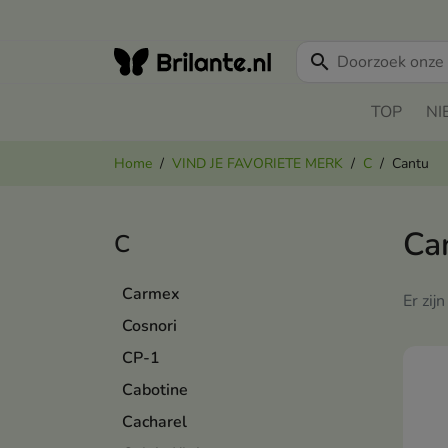
search
TOP
NI
Home
VIND JE FAVORIETE MERK
C
Cantu
Ca
C
Carmex
Er zij
Cosnori
CP-1
Cabotine
Cacharel