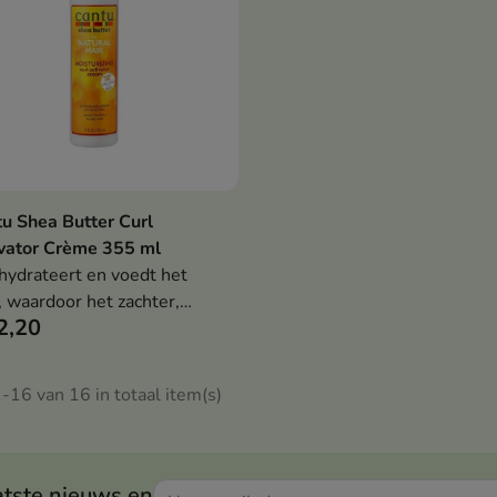
u Shea Butter Curl
Bekijk details
vator Crème 355 ml
hydrateert en voedt het
, waardoor het zachter,
2,20
der en gezonder wordt
-16 van 16 in totaal item(s)
atste nieuws en