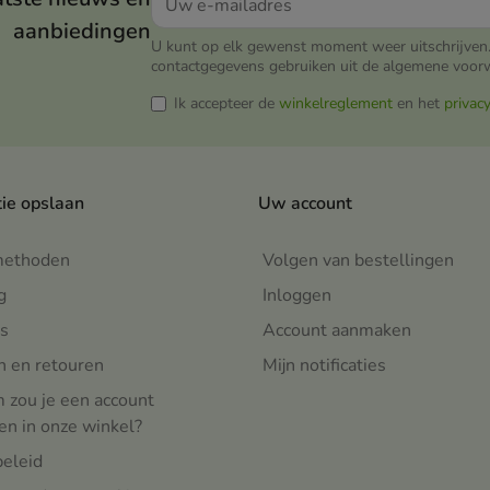
aanbiedingen
U kunt op elk gewenst moment weer uitschrijven.
contactgegevens gebruiken uit de algemene voor
Ik accepteer de
winkelreglement
en het
privac
tie opslaan
Uw account
methoden
Volgen van bestellingen
g
Inloggen
s
Account aanmaken
n en retouren
Mijn notificaties
zou je een account
n in onze winkel?
beleid