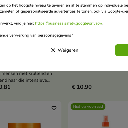
ten op het hoogste niveau te leveren en af te stemmen op individuele b
rzamelen of gepersonaliseerde advertenties te tonen, ook via Google-die
werkt, vind je hier:
https://business.safety.google/privacy/
.
orende verwerking van persoonsgegevens?
clear
Weigeren
u Shea Butter
Cantu Shea Butter
In winkelwagen
In winkelwag


enererende
hydraterende haarconditio
conditionercrème 453 g
crème 400 ml
 mensen met krullend en
end haar die intensieve
0,81
€ 10,90
orging en hydratatie nodig
en, kan het een waardevol
ffectief
Niet op voorraad
verzorgingsproduct zijn.
favorite_border