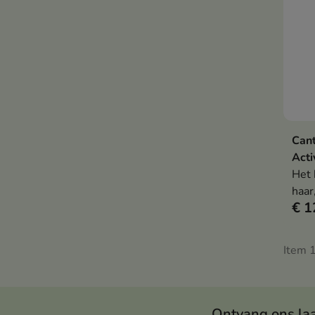
Cant
Acti
Het 
haar
€ 1
glad
Item 1
Ontvang ons la