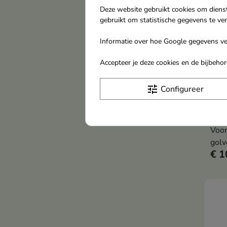
Deze website gebruikt cookies om diens
gebruikt om statistische gegevens te ve
Informatie over hoe Google gegevens ver
Accepteer je deze cookies en de bijbeh
tune
Configureer
Cant
reg
haar
Voor
golv
€ 1
verz
hebb
en e
haar