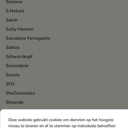
Sulsena
S.Nature
Saem
Sally Hansen
Salvatore Ferragamo
Sattva
Schwarzkopf
Sensodyne
Sessio
SFD
SheCosmetics
Shiseido
Silcare
Deze website gebruikt cookies om diensten op het hoogste
Silcatil
niveau te leveren en af te stemmen op individuele behoeften.