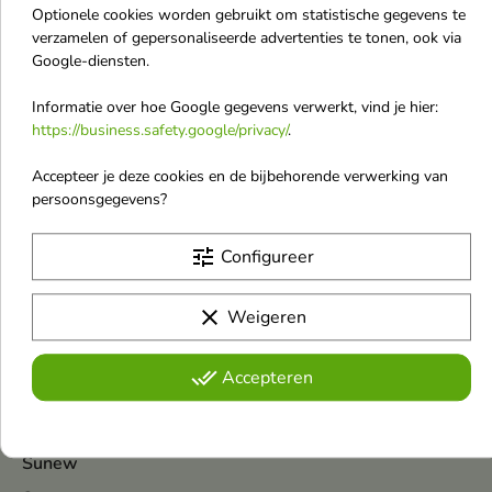
Sister Young
Optionele cookies worden gebruikt om statistische gegevens te
verzamelen of gepersonaliseerde advertenties te tonen, ook via
SKIN1004
Google-diensten.
SkinFood
Informatie over hoe Google gegevens verwerkt, vind je hier:
SkinTra
https://business.safety.google/privacy/
.
Skrzypovita
Accepteer je deze cookies en de bijbehorende verwerking van
So!Flow
persoonsgegevens?
Solverx
Some By Mi
tune
Configureer
Soraya
clear
Weigeren
Stars from The Stars
Stars from The Stars Makeup
done_all
Accepteren
Stars from The Stars Nails
STR8
Sunew