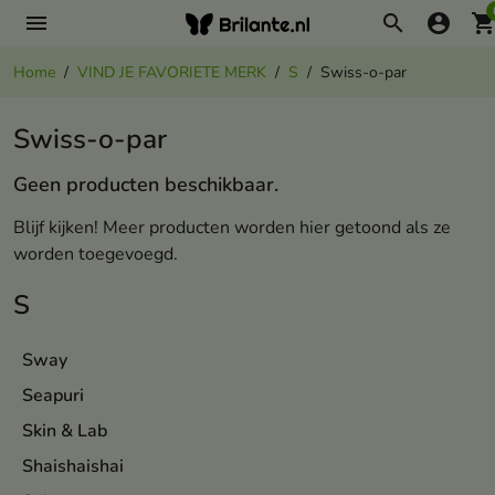
menu
search
account_circle
shopping_ca
Home
VIND JE FAVORIETE MERK
S
Swiss-o-par
Swiss-o-par
Geen producten beschikbaar.
Blijf kijken! Meer producten worden hier getoond als ze
worden toegevoegd.
S
Sway
Seapuri
Skin & Lab
Shaishaishai