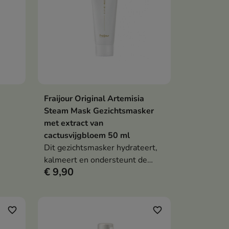
voedt en ondersteunt de
huidbarrière.
Fraijour Original Artemisia
en
In winkelwagen

Steam Mask Gezichtsmasker
met extract van
cactusvijgbloem 50 ml
e
Dit gezichtsmasker hydrateert,
ge en
kalmeert en ondersteunt de
€ 9,90
 met
huidregeneratie, waardoor de
huid zacht en glad aanvoelt. De
ree
formule met artemisia, groene
thee, tea tree olie,
favorite_border
favorite_border
macadamiaolie, cactusvijg en