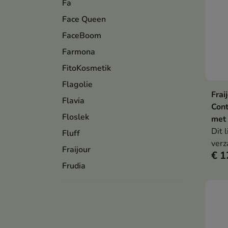
Fa
Face Queen
FaceBoom
Farmona
FitoKosmetik
Flagolie
Frai
Flavia
Con
Floslek
met 
Dit 
Fluff
verz
Fraijour
€ 1
deli
Frudia
form
gins
pept
natr
rimp