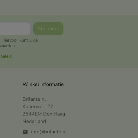
 Hiervoor kunt u de
waarden.
ybeleid
.
Winkel informatie
Brilante.nl
Koperwerf 27
2544EM Den Haag
Nederland
info@brilante.nl
mail