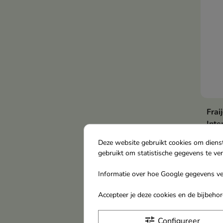
stim
Frai
Inte
Deze
Deze website gebruikt cookies om diens
vers
gebruikt om statistische gegevens te ve
egal
vers
Informatie over hoe Google gegevens ver
€ 4
barr
Accepteer je deze cookies en de bijbeh
rimp
tein
Niet
uits
tune
Configureer