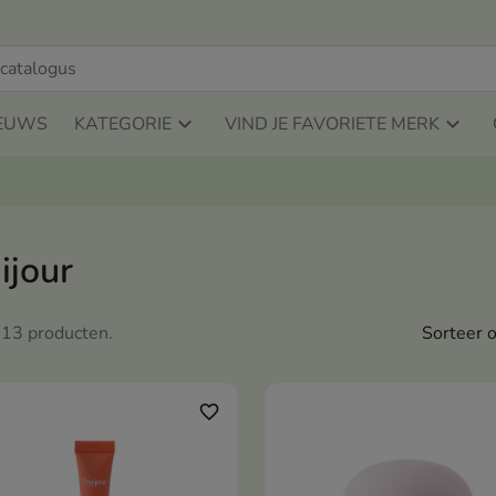
EUWS
KATEGORIE
VIND JE FAVORIETE MERK
ijour
n 13 producten.
Sorteer o
favorite_border