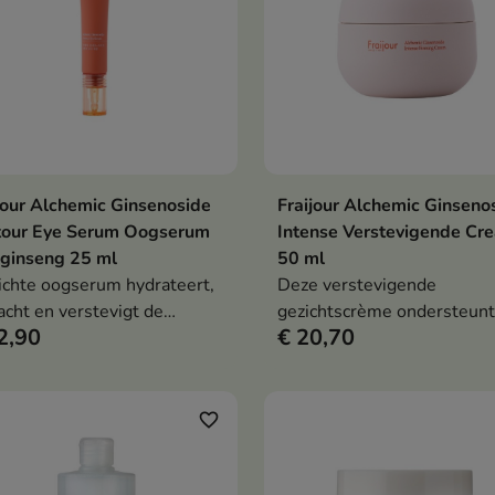
jour Alchemic Ginsenoside
Fraijour Alchemic Ginseno
In winkelwagen
In winkelwag


tour Eye Serum Oogserum
Intense Verstevigende Cr
ginseng 25 ml
50 ml
lichte oogserum hydrateert,
Deze verstevigende
acht en verstevigt de
gezichtscrème ondersteunt
2,90
€ 20,70
cate huid rond de ogen. De
regeneratie, verzachting en
ule met ginsengwater,
versteviging van de rijpe en
enosiden, niacinamide, een
droge huid. De crème-
idecomplex, fermenten en
gelformule met ginsengwat
favorite_border
iumhyaluronaat helpt
ginsenosiden, een
els te verminderen en de
peptidecomplex, fermente