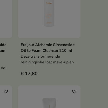
side
Fraijour Alchemic Ginsenoside
en
In winkelwagen

eam
Oil to Foam Cleanser 210 ml
Deze transformerende
reinigingsolie lost make-up en
 de
onzuiverheden op en si bij
€ 17,80
contact met water in een zacht
schuim. De formule met
ginseng, ginsenosiden,
er,
plantaardige fermenten,
favorite_border
favorite_border
rozenbottelolie en
n en
macadamiaolie hydrateert,