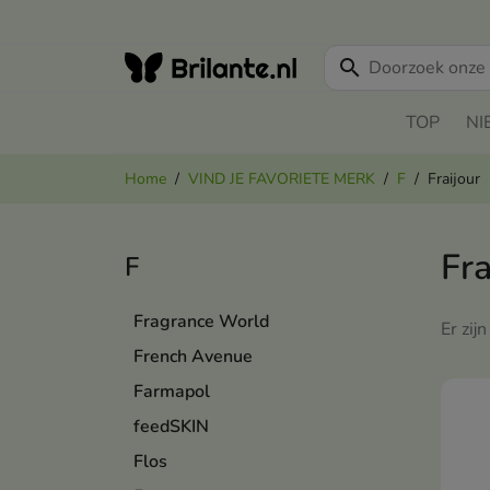
search
TOP
NI
Home
VIND JE FAVORIETE MERK
F
Fraijour
Fra
F
Fragrance World
Er zij
French Avenue
Farmapol
feedSKIN
Flos