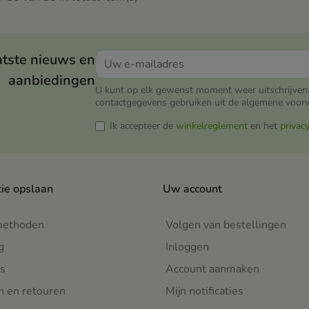
el, zelfs voor de meest
elige huid.
atste nieuws en
aanbiedingen
U kunt op elk gewenst moment weer uitschrijven.
contactgegevens gebruiken uit de algemene voor
Ik accepteer de
winkelreglement
en het
privac
tie opslaan
Uw account
methoden
Volgen van bestellingen
g
Inloggen
s
Account aanmaken
n en retouren
Mijn notificaties