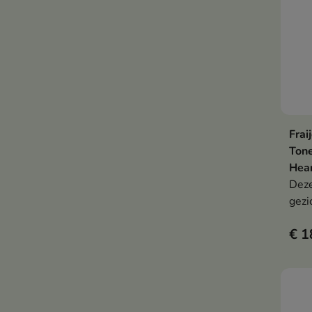
huid
Frai
Tone
Hear
Deze
gezi
verm
€ 1
onde
prob
duiz
asia
hydr