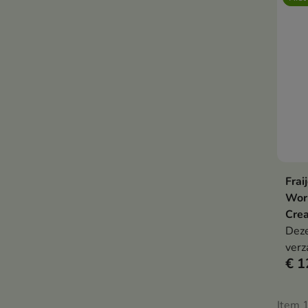
kalm
het 
Frai
Wor
Cre
Deze
verz
€ 1
hydr
lich
geef
Item 1