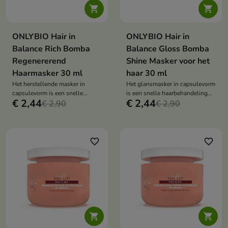


ONLYBIO Hair in
ONLYBIO Hair in
Balance Rich Bomba
Balance Gloss Bomba
Regenererend
Shine Masker voor het
Haarmasker 30 ml
haar 30 ml
Het herstellende masker in
Het glansmasker in capsulevorm
capsulevorm is een snelle
is een snelle haarbehandeling
€ 2,44
€ 2,44
regenererende behandeling die
€ 2,90
die het haar glad maakt,
€ 2,90
het haar versterkt, de structuur
hydrateert en in slechts enkele
herstelt en het in slechts enkele
minuten een spectaculaire glans
minuten een gezonde uitstraling
geeft.
teruggeeft.
favorite_border
favorite_border

