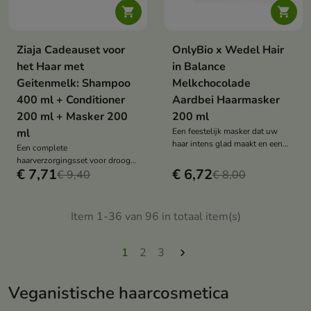


Ziaja Cadeauset voor
OnlyBio x Wedel Hair
het Haar met
in Balance
Geitenmelk: Shampoo
Melkchocolade
400 ml + Conditioner
Aardbei Haarmasker
200 ml + Masker 200
200 ml
ml
Een feestelijk masker dat uw
haar intens glad maakt en een
Een complete
spiegelende glans geeft met de
haarverzorgingsset voor droog
zoete geur van melkachtige
€ 7,71
€ 6,72
en beschadigd haar die intensief
€ 9,40
€ 8,00
aardbeien.
hydrateert, regenereert en de
haarstructuur van wortel tot
punt verbetert.
Item 1-36 van 96 in totaal item(s)
1
2
3

Veganistische haarcosmetica