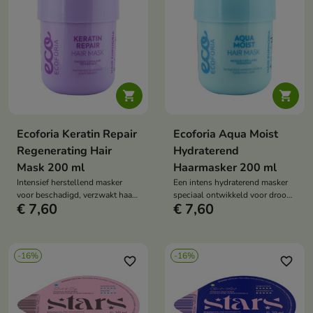


Ecoforia Keratin Repair
Ecoforia Aqua Moist
Regenerating Hair
Hydraterend
Mask 200 ml
Haarmasker 200 ml
Intensief herstellend masker
Een intens hydraterend masker
voor beschadigd, verzwakt haar
speciaal ontwikkeld voor droog,
€ 7,60
€ 7,60
dat versterking nodig heeft.
dof en uitgedroogd haar.
-16%
-16%
favorite_border
favorite_border