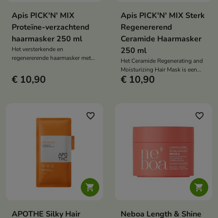
Apis PICK'N' MIX
Apis PICK'N' MIX Sterk
Proteïne-verzachtend
Regenererend
haarmasker 250 ml
Ceramide Haarmasker
Het versterkende en
250 ml
regenererende haarmasker met
Het Ceramide Regenerating and
rijstproteïne is een intens
Moisturizing Hair Mask is een
voedend product dat de
€ 10,90
€ 10,90
intensief regenererende
haarstructuur herstelt, het haar
behandeling voor droog,
versterkt en de gezonde
beschadigd en breekbaar haar.
uitstraling teruggeeft. Het zorgt
Het versterkt de haarstructuur en
voor optimale hydratatie,
herstelt de elasticiteit, glans en
favorite_border
favorite_border
gladheid en een natuurlijke
zijdezachtheid.
glans.


APOTHE Silky Hair
Neboa Length & Shine