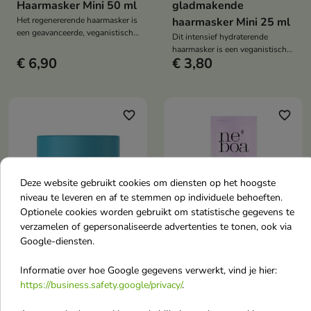
Haarmasker Mini 50 ml
gladmakende
Het regenererende haarmasker is
haarmasker Mini 25 ml
een geavanceerde, veganistische
Dit intensief hydraterende
behandeling voor droog en
haarmasker is een veganistische
beschadigd haar die het haar
€ 6,90
€ 3,80
behandeling met hyaluronzuur
intensief herstelt, hydrateert en
en neem die het haar diep
versterkt, waardoor de
hydrateert, glad maakt,
elasticiteit en gezonde glans
pluizigheid vermindert en het
worden hersteld.
zijdezacht maakt.
favorite_border
favorite_border
Deze website gebruikt cookies om diensten op het hoogste
niveau te leveren en af te stemmen op individuele behoeften.
Optionele cookies worden gebruikt om statistische gegevens te


verzamelen of gepersonaliseerde advertenties te tonen, ook via
Google-diensten.
Neboa Hydration &
Neboa Glossy Hair
Informatie over hoe Google gegevens verwerkt, vind je hier:
Smoothness natuurlijke
Smoothing Hair Mask
https://business.safety.google/privacy/
.
hydraterende en
voor haarlaminatie,
gladmakende
Mini 25 ml