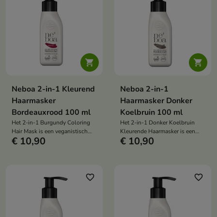


Neboa 2-in-1 Kleurend
Neboa 2-in-1
Haarmasker
Haarmasker Donker
Bordeauxrood 100 ml
Koelbruin 100 ml
Het 2-in-1 Burgundy Coloring
Het 2-in-1 Donker Koelbruin
Hair Mask is een veganistisch
Kleurende Haarmasker is een
€ 10,90
€ 10,90
voedend en tonifiërend masker
veganistisch voedend en
dat je haar een diepe
tonifiërend masker dat je haar
bordeauxrode tint geeft, de kleur
een diepe, koele bruine tint
opfrist, grijze haren camoufleert
geeft, warme tinten neutraliseert,
en het haar tot wel 8 wasbeurten
grijze haren minder zichtbaar
favorite_border
favorite_border
lang herstelt.
maakt en het haar tot wel 8
wasbeurten lang herstelt.