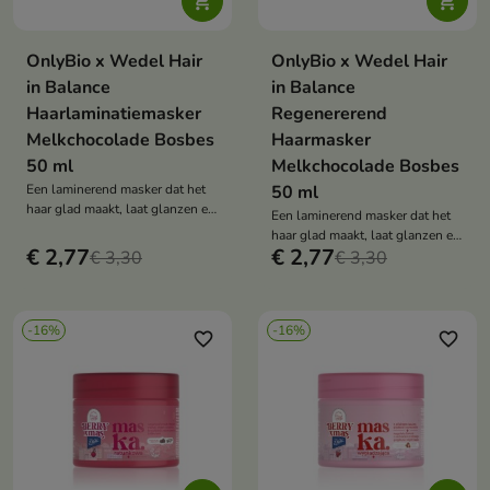


OnlyBio x Wedel Hair
OnlyBio x Wedel Hair
in Balance
in Balance
Haarlaminatiemasker
Regenererend
Melkchocolade Bosbes
Haarmasker
50 ml
Melkchocolade Bosbes
Een laminerend masker dat het
50 ml
haar glad maakt, laat glanzen en
Een laminerend masker dat het
beschermt, en het omhult met de
haar glad maakt, laat glanzen en
geur van melkchocolade en
€ 2,77
€ 2,77
€ 3,30
beschermt, en het omhult met de
€ 3,30
bosbessen.
geur van melkchocolade en
bosbessen.
-16%
-16%
favorite_border
favorite_border