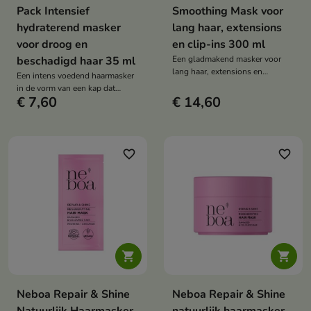
Pack Intensief
Smoothing Mask voor
hydraterend masker
lang haar, extensions
voor droog en
en clip-ins 300 ml
beschadigd haar 35 ml
Een gladmakend masker voor
lang haar, extensions en
Een intens voedend haarmasker
haarextensies dat intensief
in de vorm van een kap dat
hydrateert, klitten voorkomt en
€ 7,60
€ 14,60
hydrateert, beschadigde haren
de zachtheid en natuurlijke
herstelt en ze zacht en glanzend
glans herstelt – zelfs bij
maakt.
synthetisch haar.
favorite_border
favorite_border


Neboa Repair & Shine
Neboa Repair & Shine