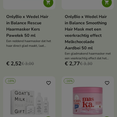


OnlyBio x Wedel Hair
OnlyBio x Wedel Hair
in Balance Rescue
in Balance Smoothing
Haarmasker Kers
Hair Mask met een
Pawełek 50 ml
veerkrachtig effect
Een reddend haarmasker dat het
Melkchocolade
haar direct glad maakt, laat
Aardbei 50 ml
glanzen en een zwevend effect
Een gladmakend haarmasker met
geeft, terwijl het de haren
een veerkrachtig effect dat het
omhult met de geur van
€ 2,52
€ 2,77
€ 3,00
haar elasticiteit en glans geeft en
€ 3,30
Pawełek-kersen.
het omhult met de geur van
aardbeienmelkchocolade.
-18%
-16%
favorite_border
favorite_border