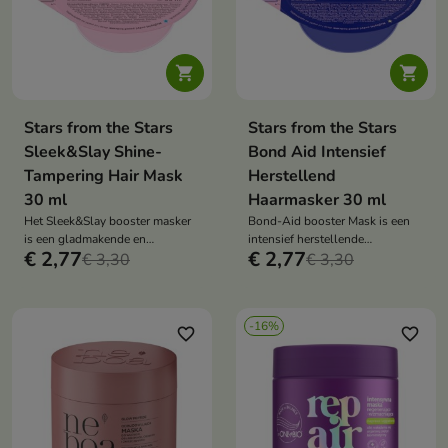


Stars from the Stars
Stars from the Stars
Sleek&Slay Shine-
Bond Aid Intensief
Tampering Hair Mask
Herstellend
30 ml
Haarmasker 30 ml
Het Sleek&Slay booster masker
Bond-Aid booster Mask is een
is een gladmakende en
intensief herstellende
€ 2,77
€ 2,77
glanzende behandeling die
€ 3,30
behandeling die het haar
€ 3,30
pluizig haar vermindert, glans
versterkt, de elasticiteit verbetert
toevoegt en het haar makkelijker
en de gezonde uitstraling
te stylen maakt.
herstelt.
-16%
favorite_border
favorite_border