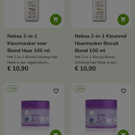


Neboa 2-in-1
Neboa 2-in-1 Kleurend
Kleurmasker voor
Haarmasker Biscuit
Blond Haar 100 ml
Blond 100 ml
Het 2-in-1 Blond Coloring Hair
Het 2-in-1 Biscuit Blond
Mask is een veganistisch,
Coloring Hair Mask is een
€ 10,90
€ 10,90
voedend en tonifiërend masker
veganistisch, voedend en
dat blond haar opfrist, de kleur
tonifiërend masker dat je haar
egaliseert, grijs haar
een warme, biscuitblonde tint
neutraliseert en de
geeft, de kleur opfrist, grijze
-16%
-16%
haarschubben tot wel 8
haren camoufleert en je haar tot
favorite_border
favorite_border
wasbeurten lang herstelt.
wel 8 wasbeurten lang herstelt.