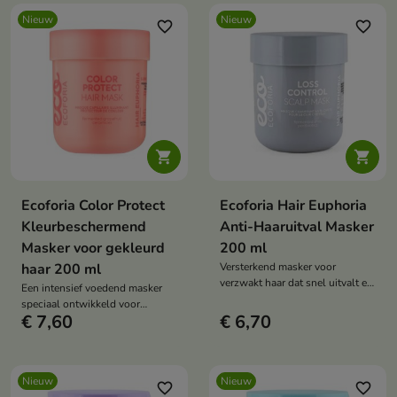
Nieuw
Nieuw
favorite_border
favorite_border


Ecoforia Color Protect
Ecoforia Hair Euphoria
Kleurbeschermend
Anti-Haaruitval Masker
Masker voor gekleurd
200 ml
haar 200 ml
Versterkend masker voor
verzwakt haar dat snel uitvalt en
Een intensief voedend masker
dunner wordt.
speciaal ontwikkeld voor
€ 7,60
€ 6,70
gekleurd haar.
Nieuw
Nieuw
favorite_border
favorite_border