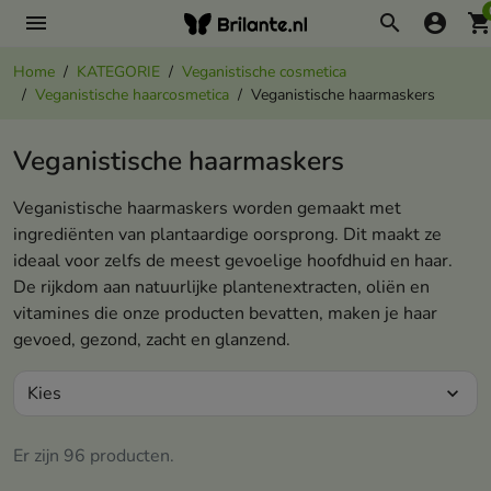
menu
search
account_circle
shopping_ca
Home
KATEGORIE
Veganistische cosmetica
Veganistische haarcosmetica
Veganistische haarmaskers
Veganistische haarmaskers
Veganistische haarmaskers worden gemaakt met
ingrediënten van plantaardige oorsprong. Dit maakt ze
ideaal voor zelfs de meest gevoelige hoofdhuid en haar.
De rijkdom aan natuurlijke plantenextracten, oliën en
vitamines die onze producten bevatten, maken je haar
gevoed, gezond, zacht en glanzend.
Kies
expand_more
Er zijn 96 producten.