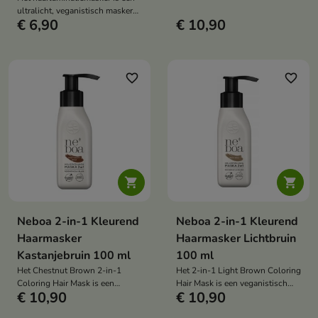
voedend en tonifiërend
ultralicht, veganistisch masker
haarmasker dat de haarkleur
€ 6,90
€ 10,90
met een gelcrème-achtige
opfrist, een intense tint geeft,
consistentie dat het haar
grijze haren camoufleert en het
intensief hydrateert, gladmaakt
haar tot wel 8 wasbeurten lang
en een zwevend effect geeft -
herstelt.
zachtheid, glans en elasticiteit
favorite_border
favorite_border
zonder het te verzwaren.


Neboa 2-in-1 Kleurend
Neboa 2-in-1 Kleurend
Haarmasker
Haarmasker Lichtbruin
Kastanjebruin 100 ml
100 ml
Het Chestnut Brown 2-in-1
Het 2-in-1 Light Brown Coloring
Coloring Hair Mask is een
Hair Mask is een veganistisch
€ 10,90
€ 10,90
veganistisch, voedend en
voedend en tonifiërend masker
tonifiërend haarmasker dat de
dat de lichtbruine haarkleur