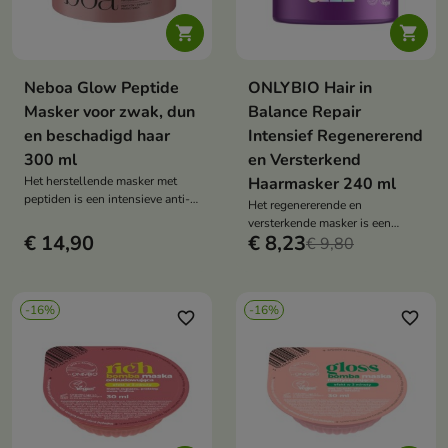


Neboa Glow Peptide
ONLYBIO Hair in
Masker voor zwak, dun
Balance Repair
en beschadigd haar
Intensief Regenererend
300 ml
en Versterkend
Het herstellende masker met
Haarmasker 240 ml
peptiden is een intensieve anti-
Het regenererende en
age voor het haar die de
versterkende masker is een
elasticiteit, dichtheid en gezonde
€ 14,90
€ 8,23
intensieve behandeling die het
€ 9,80
glans herstelt.
haar herstelt, versterkt en de
glans en zijdezachtheid
teruggeeft.
-16%
-16%
favorite_border
favorite_border