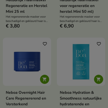
Natuurlijk Haarmasker
natuurlijk haarmasker
Regeneratie en Herstel
voor regeneratie en
Mini 25 ml
herstel Mini 50 ml)
Het regenererende masker voor
Het regenererende masker voor
beschadigd en gekleurd haar is
beschadigd en gekleurd haar is
€ 3,80
€ 6,90
een intensief herstellende,
een veganistische behandeling
veganistische behandeling die
met een hoog gehalte aan oliën
de haarstructuur versterkt, de
en eiwitten die het haar intensief
glans herstelt en het haar
herstelt, gladmaakt en
zijdezacht maakt dankzij de rijke
beschermt tegen pluizig haar en
favorite_border
favorite_border
oliën, proteïnen en ceramiden.
gespleten punten.


Neboa Overnight Hair
Neboa Hydration &
Care Regenererend en
Smoothness natuurlijke
Versterkend
hydraterende en