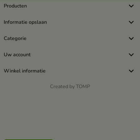
keyboard_arrow_down
Producten
keyboard_arrow_down
Informatie opslaan
keyboard_arrow_down
Categorie
keyboard_arrow_down
Uw account
keyboard_arrow_down
Winkel informatie
Created by TOMP