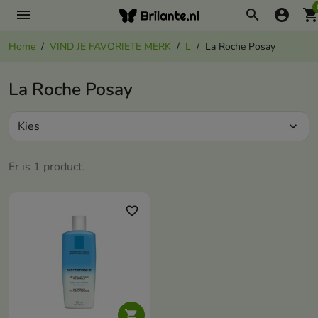
menu
search
account_circle
shopping_ca
Home
VIND JE FAVORIETE MERK
L
La Roche Posay
La Roche Posay
Kies
expand_more
Er is 1 product.
favorite_border
