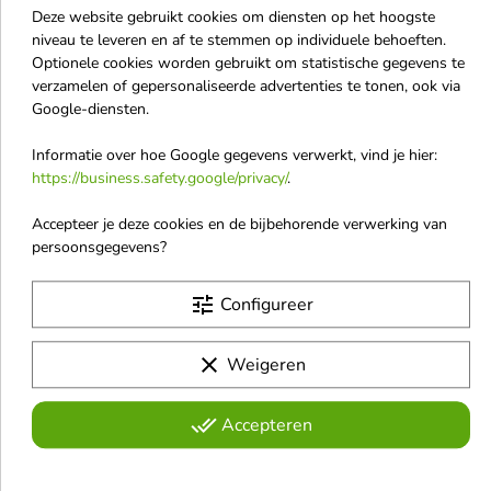
Deze website gebruikt cookies om diensten op het hoogste
La Roche Posay
niveau te leveren en af te stemmen op individuele behoeften.
Optionele cookies worden gebruikt om statistische gegevens te
LABUBU
verzamelen of gepersonaliseerde advertenties te tonen, ook via
Lacoste
Google-diensten.
Lactacyd
Informatie over hoe Google gegevens verwerkt, vind je hier:
Lador
https://business.safety.google/privacy/
.
Lalique
Accepteer je deze cookies en de bijbehorende verwerking van
Lancaster
persoonsgegevens?
Lancome
tune
Configureer
Lanvin
LaQ
clear
Weigeren
Lattafa
Le Labo
done_all
Accepteren
Lirene
Listerine