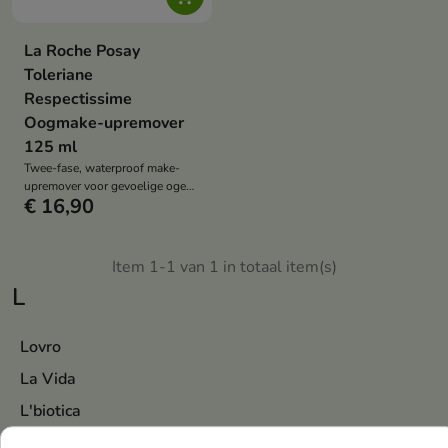
La Roche Posay
Toleriane
Respectissime
Oogmake-upremover
125 ml
Twee-fase, waterproof make-
upremover voor gevoelige ogen
€ 16,90
en huid – verwijdert effectief
make-up (ook waterproof make-
up) zonder wrijven of afspoelen
Item 1-1 van 1 in totaal item(s)
L
Lovro
La Vida
L'biotica
L'oreal