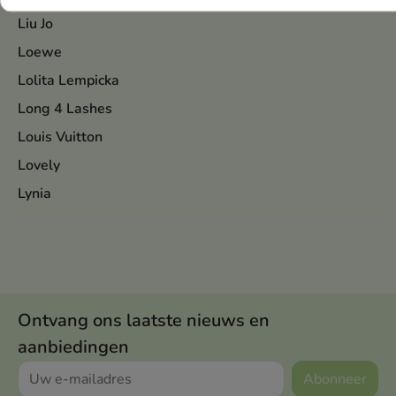
Liu Jo
Loewe
Lolita Lempicka
Long 4 Lashes
Louis Vuitton
Lovely
Lynia
Ontvang ons laatste nieuws en
aanbiedingen