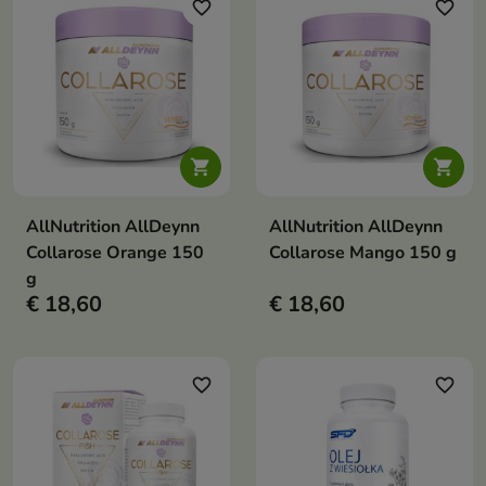
favorite_border
favorite_border


AllNutrition AllDeynn
AllNutrition AllDeynn
Collarose Orange 150
Collarose Mango 150 g
g
€ 18,60
€ 18,60
favorite_border
favorite_border