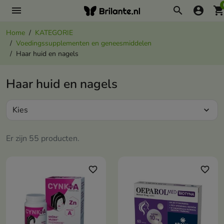
menu
search
account_circle
shopping_ca
Home
KATEGORIE
Voedingssupplementen en geneesmiddelen
Haar huid en nagels
Haar huid en nagels
Kies
expand_more
Er zijn 55 producten.
favorite_border
favorite_border