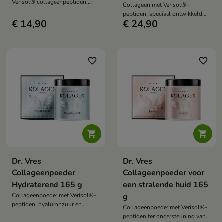
Verisol® collageenpeptiden,
Collageen met Verisol®-
vitamine C uit acerola en koper,
peptiden, speciaal ontwikkeld
ter ondersteuning van de
€ 14,90
€ 24,90
voor vrouwen in de menopauze,
dagelijkse voeding van mensen
ter ondersteuning van huid,
die waarde hechten aan de
gewrichten, immuunsysteem en
uitstraling van hun huid en haar.
algemeen welzijn.
favorite_border
favorite_border


Dr. Vres
Dr. Vres
Collageenpoeder
Collageenpoeder voor
Hydraterend 165 g
een stralende huid 165
Collageenpoeder met Verisol®-
g
peptiden, hyaluronzuur en
Collageenpoeder met Verisol®-
vitamine A en C, ter
peptiden ter ondersteuning van