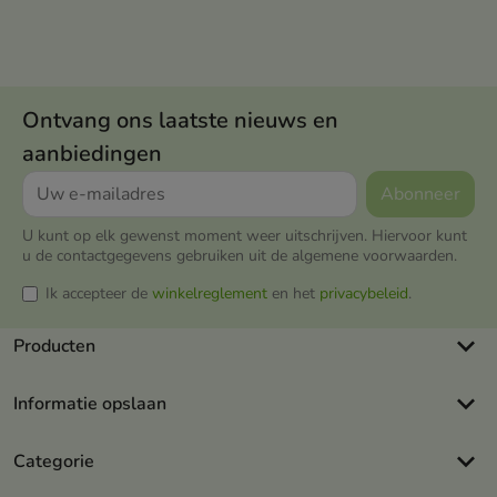
Ontvang ons laatste nieuws en
aanbiedingen
U kunt op elk gewenst moment weer uitschrijven. Hiervoor kunt
u de contactgegevens gebruiken uit de algemene voorwaarden.
Ik accepteer de
winkelreglement
en het
privacybeleid
.
keyboard_arrow_down
Producten
keyboard_arrow_down
Informatie opslaan
keyboard_arrow_down
Categorie