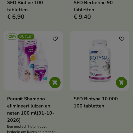
SFD Biotine 100
SFD Berberine 90
tabletten
tabletten
€ 6,90
€ 9,40
-25%
OUTLET
favorite_border
favorite_border


Paranit Shampoo
SFD Biotyna 10.000
elimineert luizen en
100 tabletten
neten 100 ml(31-10-
2026)
Een medisch hulpmiddel
bedoeld om luizen en neten te