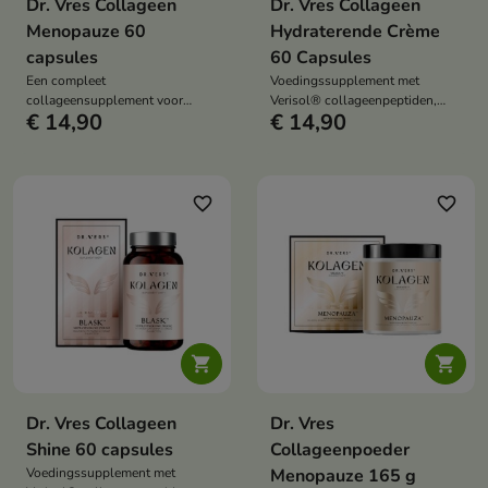
Dr. Vres Collageen
Dr. Vres Collageen
Menopauze 60
Hydraterende Crème
capsules
60 Capsules
Een compleet
Voedingssupplement met
collageensupplement voor
Verisol® collageenpeptiden,
€ 14,90
€ 14,90
vrouwen in de menopauze, ter
hyaluronzuur en vitamine A en
ondersteuning van huid,
C, ter ondersteuning van de
gewrichten, immuunsysteem en
dagelijkse voeding van mensen
hormonale balans.
die waarde hechten aan een
gehydrateerde en gezonde huid.
favorite_border
favorite_border


Dr. Vres Collageen
Dr. Vres
Shine 60 capsules
Collageenpoeder
Voedingssupplement met
Menopauze 165 g