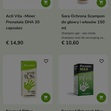


Acti Vita -Miner
Sora Ochrona Szampon
Prenatale DHA 30
do głowy i włosów 150
capsules
ml
Shampoo-gel – een milde
shampoo voor de verzorging van
€ 14,90
€ 10,60
de hoofdhuid na contact met
luizen. Reinigt, verzacht en
beschermt. Veilig voor kinderen
vanaf 1 jaar.
favorite_border
favorite_border

