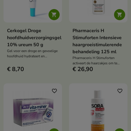


Cerkogel Droge
Pharmaceris H
hoofdhuidverzorgingsgel
Stimuforten Intensieve
10% ureum 50 g
haargroeistimulerende
Gel voor een droge en gevoelige
behandeling 125 ml
hoofdhuid hydrateert en
Pharmaceris H Stimuforten
verzacht, ondersteunt exfoliatie,
activeert de haarzakjes om te
helpt bij berg en roos, verzwaart
€ 8,70
€ 26,90
groeien, verhoogt het
het haar niet, zichtbare
haarvolume en vermindert
resultaten na het eerste gebruik
haaruitval, waardoor een
effectieve werking gedurende 24
uur wordt gegarandeerd
favorite_border
favorite_border