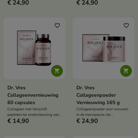
ondersteuning van de hydratatie,
€ 24,90
€ 24,90
de huidversteviging, een
elasticiteit en een gezonde
gezonde teint en ter
uitstraling van de huid.
voorbereiding op de lente en
zomer.
favorite_border
favorite_border


Dr. Vres
Dr. Vres
Collageenvernieuwing
Collageenpoeder
60 capsules
Vernieuwing 165 g
Collageen met Verisol®-
Collageenpoeder voor vrouwen
peptiden ter ondersteuning van
in de menopauze, ter
€ 14,90
€ 24,90
een stevige huid, de conditie van
ondersteuning van huid,
haar en nagels, en de dagelijkse
gewrichten, immuunsysteem en
regeneratie van het lichaam.
algemeen welzijn.