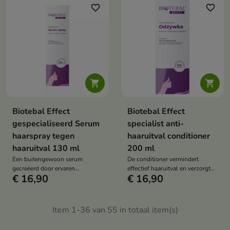
favorite_border
favorite_border


Biotebal Effect
Biotebal Effect
gespecialiseerd Serum
specialist anti-
haarspray tegen
haaruitval conditioner
haaruitval 130 ml
200 ml
Een buitengewoon serum
De conditioner vermindert
gecreëerd door ervaren
effectief haaruitval en verzorgt
€ 16,90
€ 16,90
dermatologen en kappers voor
deze intensief
haar dat speciale aandacht
vereist
Item 1-36 van 55 in totaal item(s)