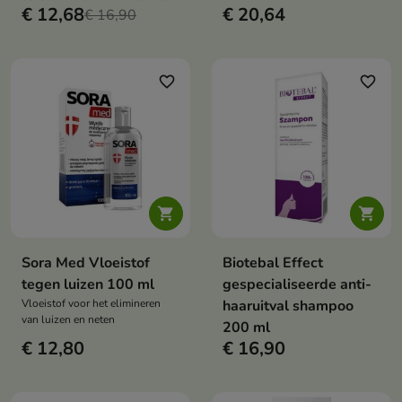
€ 12,68
€ 20,64
bestrijden
€ 16,90
favorite_border
favorite_border


Sora Med Vloeistof
Biotebal Effect
tegen luizen 100 ml
gespecialiseerde anti-
Vloeistof voor het elimineren
haaruitval shampoo
van luizen en neten
200 ml
€ 12,80
€ 16,90