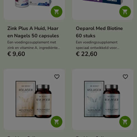


Zink Plus A Huid, Haar
Oeparol Med Biotine
en Nagels 50 capsules
60 stuks
Een voedingssupplement met
Een voedingssupplement
zink en vitamine A, ingrediënten
speciaal ontwikkeld voor
€ 9,60
€ 22,60
die de goede werking van het
mensen die de conditie van hun
lichaam ondersteunen en zorgen
haar, huid en nagels willen
voor dagelijkse verzorging van
verbeteren.
binnenuit.
favorite_border
favorite_border

