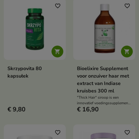
favorite_border
favorite_border


Skrzypovita 80
Bioelixire Supplement
kapsułek
voor onzuiver haar met
extract van Indiase
kruisbes 300 ml
"Thick Hair" siroop is een
innovatief voedingssupplement
€ 9,80
€ 16,90
dat de haargroei stimuleert en
overmatig haarverlies
vermindert. Het werkt holistisch
en versterkt haar, huid en nagels,
terwijl het het lichaam van
favorite_border
favorite_border
binnenuit ondersteunt.