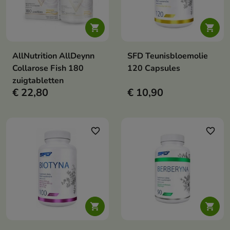


AllNutrition AllDeynn
SFD Teunisbloemolie
Collarose Fish 180
120 Capsules
zuigtabletten
€ 22,80
€ 10,90
favorite_border
favorite_border

