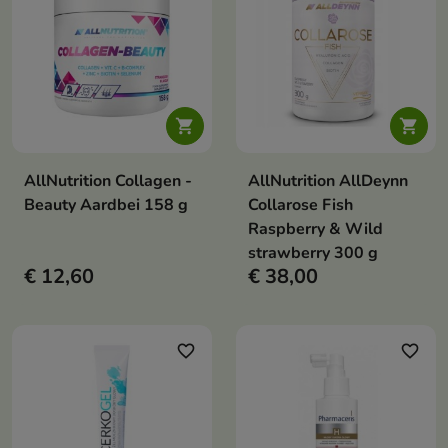


AllNutrition Collagen -
AllNutrition AllDeynn
Beauty Aardbei 158 g
Collarose Fish
Raspberry & Wild
strawberry 300 g
€ 12,60
€ 38,00
favorite_border
favorite_border