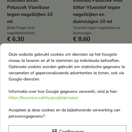
Kosmed Bitter
Kosmed Paluszek Max
Paluszek Vloeibaar
bitter Vloeistof tegen
tegen nagelbijten 10
nagelbijten en
ml
duimzuigen 10 ml
Bitter Finger Anti-
Vloeistof tegen nagelbijten en
nagelbijtvloeistof
duimzuigen
€ 6,30
€ 8,60
Deze website gebruikt cookies om diensten op het hoogste
niveau te leveren en af te stemmen op individuele behoeften.
favorite_border
favorite_border
Optionele cookies worden gebruikt om statistische gegevens te
verzamelen of gepersonaliseerde advertenties te tonen, ook via
Google-diensten.
Informatie over hoe Google gegevens verwerkt, vind je hier:
https://business.safety.google/privacy/
.


Accepteer je deze cookies en de bijbehorende verwerking van
persoonsgegevens?
AllNutrition AllDeynn
AllNutrition AllDeynn
Collarose Raspberry &
Hairrose 45 capsules
tune
Configureer