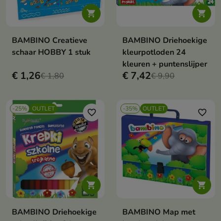


BAMBINO Creatieve
BAMBINO Driehoekige
schaar HOBBY 1 stuk
kleurpotloden 24
kleuren + puntenslijper
€ 1,26
€ 7,42
€ 1,80
€ 9,90
-25%
OUTLET
-35%
OUTLET
favorite_border
favorite_border


BAMBINO Driehoekige
BAMBINO Map met