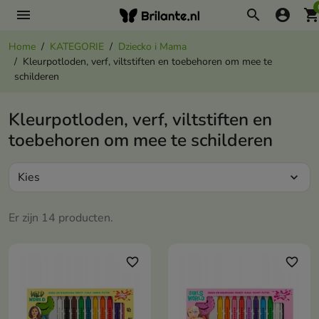
menu
search
account_circle
shopping_ca
Home
KATEGORIE
Dziecko i Mama
Kleurpotloden, verf, viltstiften en toebehoren om mee te
schilderen
Kleurpotloden, verf, viltstiften en
toebehoren om mee te schilderen
Kies
expand_more
Er zijn 14 producten.
favorite_border
favorite_border