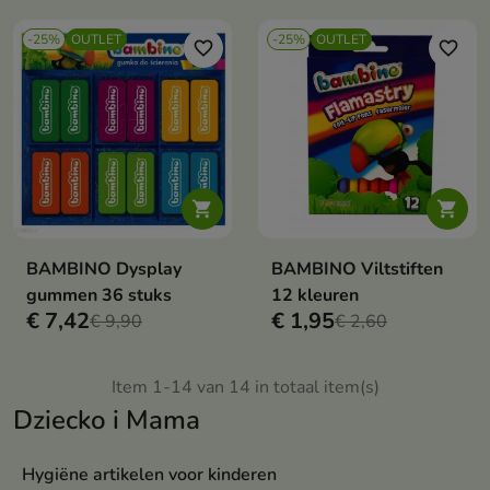
kinderen vanaf 3 jaar, en
garandeert intense kleuren en
-25%
OUTLET
-25%
OUTLET
veilig, creatief speelplezier.
favorite_border
favorite_border


BAMBINO Dysplay
BAMBINO Viltstiften
gummen 36 stuks
12 kleuren
€ 7,42
€ 1,95
€ 9,90
€ 2,60
Item 1-14 van 14 in totaal item(s)
Dziecko i Mama
Hygiëne artikelen voor kinderen