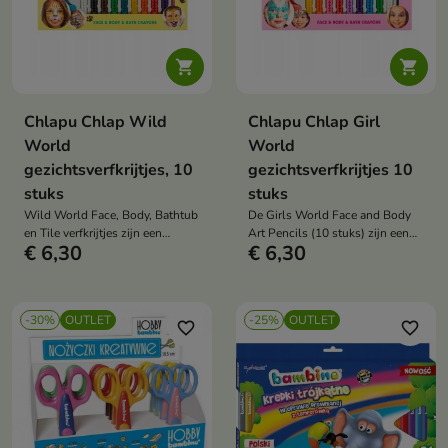


Chlapu Chlap Wild
Chlapu Chlap Girl
World
World
gezichtsverfkrijtjes, 10
gezichtsverfkrijtjes 10
stuks
stuks
Wild World Face, Body, Bathtub
De Girls World Face and Body
en Tile verfkrijtjes zijn een
Art Pencils (10 stuks) zijn een
€ 6,30
€ 6,30
creatieve speelset waarmee je
kleurrijke, creatieve speelset
niet alleen op de huid ale ook op
waarmee je fantastische
gemakkelijk afwasbare
ontwerpen en make-up looks
oppervlakken kunt tekenen.
kunt creëren. Ze zijn veilig voor
-30%
OUTLET
-25%
OUTLET
Perfect om je fantasie te
de huid en gemakkelijk te
favorite_border
favorite_border
ontwikkelen en kleurrijke
gebruiken, perfect voor zowel
meesterwerken te creëren.
kinderen als volwassenen.