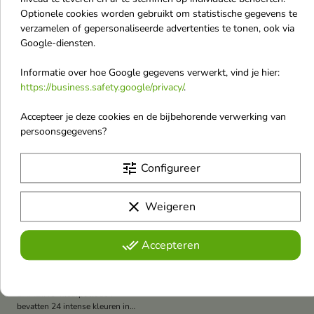
€ 7,20
€ 3,84
is een veilige, hoogwaardige set
€ 9,60
is een veilige, hoogwaardige set
€ 5,90
Optionele cookies worden gebruikt om statistische gegevens te
voor kinderen vanaf 3 jaar. De
voor kinderen vanaf 3 jaar. De
verzamelen of gepersonaliseerde advertenties te tonen, ook via
potloden hebben intense
potloden hebben intense
Google-diensten.
kleuren (waaronder goud en
kleuren, zijn gemakkelijk te
-25%
OUTLET
-25%
OUTLET
zilver), zijn gemakkelijk te slijpen
slijpen en liggen comfortabel in
favorite_border
favorite_border
en liggen comfortabel in de
de hand.
Informatie over hoe Google gegevens verwerkt, vind je hier:
hand.
https://business.safety.google/privacy/
.
Accepteer je deze cookies en de bijbehorende verwerking van
persoonsgegevens?


tune
Configureer
BAMBINO
BAMBINO
clear
Weigeren
Kleurpotloden 24
Kleurpotloden 18
kleuren
kleuren
done_all
Accepteren
BAMBINO
Kleurpotloden 24
kleuren
BAMBINO-kleurpotloden
bevatten 24 intense kleuren in