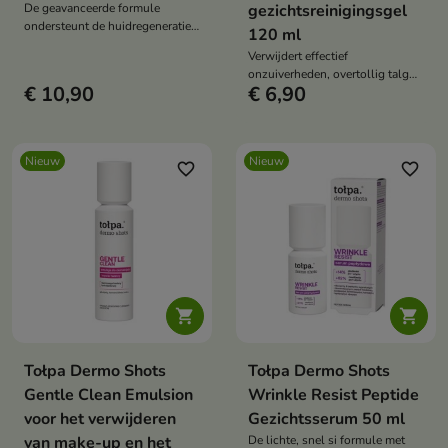
De geavanceerde formule
gezichtsreinigingsgel
ondersteunt de huidregeneratie,
120 ml
verbetert de elasticiteit en helpt
Verwijdert effectief
een gezonde, stralende teint te
onzuiverheden, overtollig talg
herstellen.
€ 10,90
€ 6,90
en make-upresten.
Nieuw
Nieuw
favorite_border
favorite_border


Tołpa Dermo Shots
Tołpa Dermo Shots
Gentle Clean Emulsion
Wrinkle Resist Peptide
voor het verwijderen
Gezichtsserum 50 ml
van make-up en het
De lichte, snel si formule met