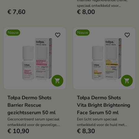
Intensief regenererende crème,
nodig is.
speciaal ontwikkeld voor
€ 7,60
€ 8,00
vermoeide, droge huid die
dagelijks aan stress wordt
blootgesteld.
Nieuw
Nieuw
favorite_border
favorite_border


Tołpa Dermo Shots
Tołpa Dermo Shots
Barrier Rescue
Vita Bright Brightening
gezichtsserum 50 ml
Face Serum 50 ml
Geconcentreerd serum speciaal
Een licht serum speciaal
ontwikkeld voor de gevoelige,
ontwikkeld voor de huid met
€ 10,90
€ 8,30
droge huid met een verzwakte
verkleuringen, een
hydrolipidenbarrière.
ongelijkmatige teint en tekenen