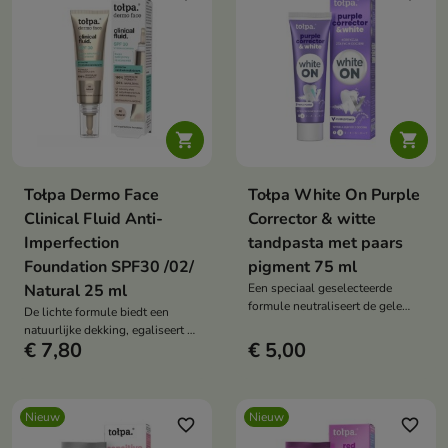


Tołpa Dermo Face
Tołpa White On Purple
Clinical Fluid Anti-
Corrector & witte
Imperfection
tandpasta met paars
Foundation SPF30 /02/
pigment 75 ml
Natural 25 ml
Een speciaal geselecteerde
formule neutraliseert de gele
De lichte formule biedt een
tinten die zichtbaar zijn op het
natuurlijke dekking, egaliseert de
glazuuroppervlak.
€ 7,80
€ 5,00
huidtint en helpt oneffenheden
te camoufleren.
Nieuw
Nieuw
favorite_border
favorite_border