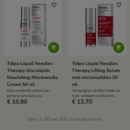
intensief regenereert en
favorite_border
favorite_border
hydrateert.


Tołpa Liquid Needles
Tołpa Liquid Needles
Therapy Glycolipids
Therapy Lifting Serum
Nourishing Microneedle
met micronaalden 30
Cream 50 ml
ml
Deze voedende crème is de
Verstevigt en strakker maakt de
perfecte aanvulling op
huid, verbetert zichtbaar de
€ 10,90
€ 13,70
microneedlingtherapie. Het
elasticiteit en vermindert
versterkt de huidbarrière,
rimpels.
bevordert regeneratie, kalmeert
en hydrateert intensief, waardoor
Item 1-36 van 205 in totaal item(s)
de huid tijdens het
vernieuwingsproces wordt