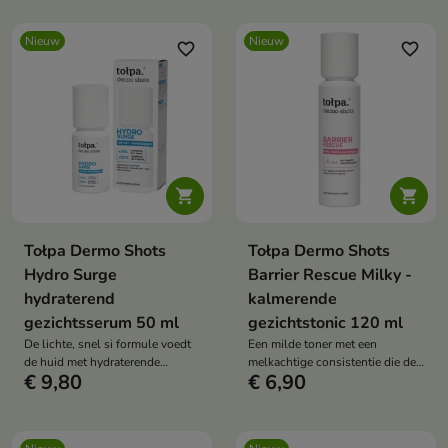
van vermoeidheid.
Nieuw
Nieuw
favorite_border
favorite_border


Tołpa Dermo Shots
Tołpa Dermo Shots
Hydro Surge
Barrier Rescue Milky -
hydraterend
kalmerende
gezichtsserum 50 ml
gezichtstonic 120 ml
De lichte, snel si formule voedt
Een milde toner met een
de huid met hydraterende
melkachtige consistentie die de
€ 9,80
€ 6,90
ingrediënten.
huid na het reinigen helpt te
herstellen en in balans te
brengen.