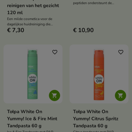
peptiden ondersteunt de
reinigen van het gezicht
verbetering van de stevigheid en
120 ml
elasticiteit van de huid.
Een milde cosmetica voor de
dagelijkse huidreiniging die
€ 7,30
€ 10,90
make-up, onzuiverheden en
overtollig talg effectief
verwijdert.
favorite_border
favorite_border


Tołpa White On
Tołpa White On
Yummy! Ice & Fire Mint
Yummy! Citrus Spritz
Tandpasta 60 g
Tandpasta 60 g