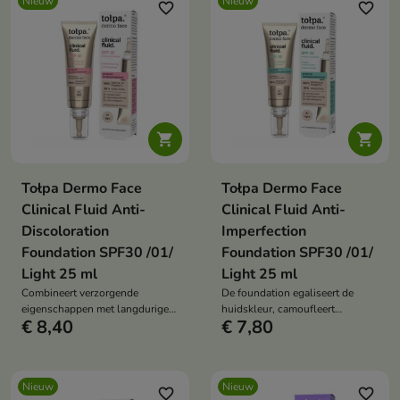
Nieuw
Nieuw
favorite_border
favorite_border


Tołpa Dermo Face
Tołpa Dermo Face
Clinical Fluid Anti-
Clinical Fluid Anti-
Discoloration
Imperfection
Foundation SPF30 /01/
Foundation SPF30 /01/
Light 25 ml
Light 25 ml
Combineert verzorgende
De foundation egaliseert de
eigenschappen met langdurige
huidskleur, camoufleert
€ 8,40
€ 7,80
make-up en camoufleert effectief
roodheid en beschermt de huid
pigmentvlekken, roodheid en
tegen UV-straling.
kleine oneffenheden.
Nieuw
Nieuw
favorite_border
favorite_border