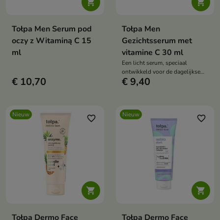


Tołpa Men Serum pod
Tołpa Men
oczy z Witaminą C 15
Gezichtsserum met
ml
vitamine C 30 ml
Een licht serum, speciaal
ontwikkeld voor de dagelijkse
€ 10,70
€ 9,40
verzorging van de mannenhuid.
Nieuw
Nieuw
favorite_border
favorite_border


Tołpa Dermo Face
Tołpa Dermo Face