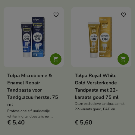
whiteningpasta die effectief
vlekken verwijdert, het
vlekken verwijdert en het
tandglazuur laat glanzen en
tandglazuur beschermt. Het
langdurig frisheid biedt. De
favorite_border
favorite_border
zorgt voor een prettige
fruitige smaak maakt dagelijks
poetservaring en een frisse
tandenpoetsen si aangenaam
adem, zonder een intense,
ritueel.
irriterende scherpte.


Tołpa Microbiome &
Tołpa Royal White
Enamel Repair
Gold Versterkende
Tandpasta voor
Tandpasta met 22-
Tandglazuurherstel 75
karaats goud 75 ml
ml
Deze exclusieve tandpasta met
22-karaats goud, PAP en
Professionele fluoridevrije
fluoride is een luxe formule die
whitening tandpasta is een
tanden witter maakt, het glazuur
€ 5,40
€ 5,60
geavanceerd product voor
versterkt en gezond tandvlees
dagelijkse mondhygiëne dat
ondersteunt. Het zorgt voor een
tanden witter maakt, het glazuur