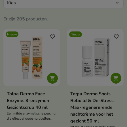
Kies
expand_more
Er zijn 205 producten.
Nieuw
Nieuw
favorite_border
favorite_border


Tołpa Dermo Face
Tołpa Dermo Shots
Enzyme. 3-enzymen
Rebuild & De-Stress
Gezichtscrub 40 ml
Max-regenererende
Een milde enzymatische peeling
nachtcrème voor het
die effectief dode huidcellen
gezicht 50 ml
verwijdert zonder dat wrijven