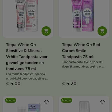


Tołpa White On
Tołpa White On Red
Sensitive & Mineral
Carpet Smile
White Tandpasta voor
Tandpasta 75 ml
gevoelige tanden en
Tandpasta ontwikkeld voor de
dagelijkse mondverzorging en
tandvlees 75 ml
het herstellen van de natuurlijke
Een milde tandpasta, speciaal
witheid van de tanden.
ontwikkeld voor de dagelijkse
€ 5,00
€ 5,20
verzorging van gevoelige tanden
en tandvlees.
Nieuw
Nieuw
favorite_border
favorite_border