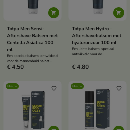


Tołpa Men Sensi-
Tołpa Men Hydro -
Aftershave Balsem met
Aftershavebalsem met
Centella Asiatica 100
hyaluronzuur 100 ml
ml
Een lichte balsem, speciaal
ontwikkeld voor de
Een speciale balsem, ontwikkeld
huidverzorging van mannen na
voor de mannenhuid na het
het scheren.
€ 4,50
€ 4,80
scheren, met name voor de
gevoelige en irritatiegevoelige
huid.
Nieuw
Nieuw
favorite_border
favorite_border