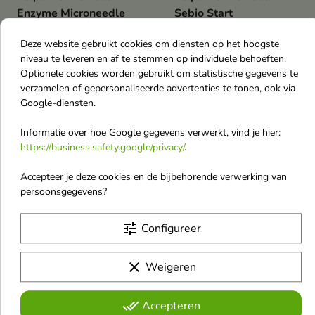
Enzyme Microneedle
Sebio Start
Facial Peeling 100 ml
Schuimende
Deze website gebruikt cookies om diensten op het hoogste
Een innovatieve peeling die de
Gezichtsreiniger Gel
werking van enzymen
niveau te leveren en af te stemmen op individuele behoeften.
100 ml
combineert met het effect van
Optionele cookies worden gebruikt om statistische gegevens te
Een milde reinigingscosmetica,
micronaalden om de huid
verzamelen of gepersonaliseerde advertenties te tonen, ook via
speciaal ontwikkeld voor de
effectief glad te maken en het
€ 6,90
€ 6,70
Google-diensten.
dagelijkse verzorging van een
uiterlijk te verbeteren.
vette, gecombineerde en
onzuivere huid.
Informatie over hoe Google gegevens verwerkt, vind je hier:
https://business.safety.google/privacy/
.
Nieuw
Nieuw
favorite_border
favorite_border
Accepteer je deze cookies en de bijbehorende verwerking van
persoonsgegevens?
tune
Configureer


clear
Weigeren
Tołpa Dermo Face
Tołpa Ideal Age Cryo
done_all
Accepteren