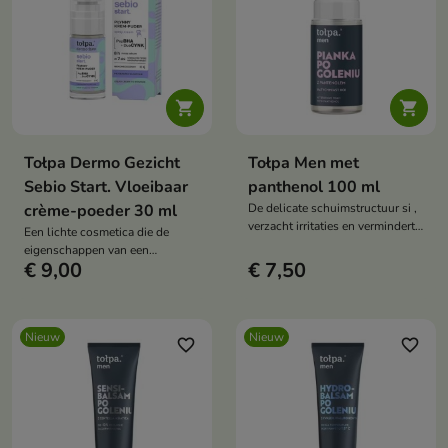


Tołpa Dermo Gezicht
Tołpa Men met
Sebio Start. Vloeibaar
panthenol 100 ml
crème-poeder 30 ml
De delicate schuimstructuur si ,
verzacht irritaties en vermindert
Een lichte cosmetica die de
een branderig gevoel en een
eigenschappen van een
trekkerig gevoel op de huid.
€ 9,00
€ 7,50
verzorgende crème en een
dekkend poeder combineert.
Nieuw
Nieuw
favorite_border
favorite_border