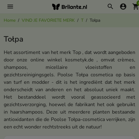
menu
search
account_circle
shopping_ca
Home
VIND JE FAVORIETE MERK
T
Tołpa
Tołpa
Het assortiment van het merk Top , dat wordt aangeboden
door onze online winkel kosmetyk.de , omvat crèmes,
shampoos, micellaire vloeistoffen en
gezichtsreinigingsgels. Poolse Tołpa cosmetica op basis
van turf en modder - dit is het ingrediënt dat het merk
onderscheidt van anderen en het absoluut uniek maakt.
Het bestanddeel wordt vooral geassocieerd met
gezichtsverzorging, hoewel de fabrikant het ook gebruikt
in haarshampoos. Deze uit meerdere planten bestaande
antioxidanten die de Poolse Tołpa-cosmetica verrijken, zijn
een echt wonder rechtstreeks uit de natuur!