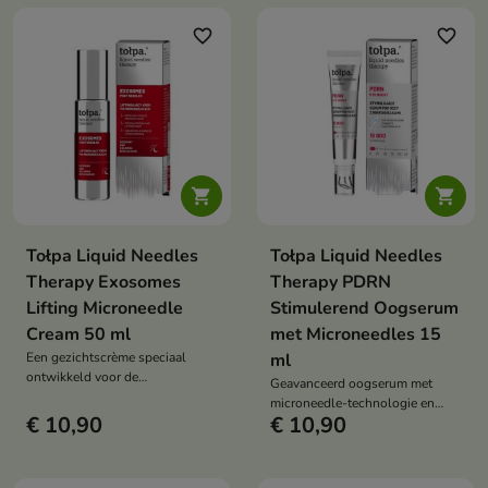
stralendere glimlach en
versterkt en het microbioom
langdurige frisheid.
ondersteunt. Het biedt
favorite_border
favorite_border
uitgebreide bescherming en
zorgt voor een gezonde,
stralende glimlach.


Tołpa Liquid Needles
Tołpa Liquid Needles
Therapy Exosomes
Therapy PDRN
Lifting Microneedle
Stimulerend Oogserum
Cream 50 ml
met Microneedles 15
Een gezichtscrème speciaal
ml
ontwikkeld voor de
Geavanceerd oogserum met
huidverzorging na een
microneedle-technologie en
microneedlingbehandeling. De
€ 10,90
€ 10,90
PDRN dat rimpels, donkere
crème kalmeert irritaties,
kringen en tekenen van
hydrateert intensief en verlengt
vermoeidheid vermindert, terwijl
het liftende effect.
het de huid rond de ogen