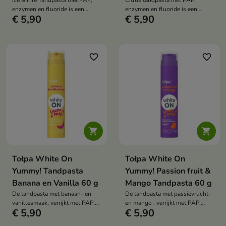
Ice & Fire Tandpasta met PAP,
Citrus tandpasta met PAP,
enzymen en fluoride is een
enzymen en fluoride is een
€ 5,90
€ 5,90
intens verfrissende tandpasta die
verkwikkende tandpasta die
tandplak verwijdert, het
vlekken verwijdert, tanden witter
tandglazuur witter maakt en
maakt en een langdurig fris
zorgt voor een langdurig frisse
gevoel geeft. De verfrissende
ego . Het combineert een
citrussmaak maakt de dagelijkse
favorite_border
favorite_border
verkoelend gevoel met een
mondhygiëne si aangenaam
pittige verfrissing voor een
ritueel.
unieke poetservaring.


Tołpa White On
Tołpa White On
Yummy! Tandpasta
Yummy! Passion fruit &
Banana en Vanilla 60 g
Mango Tandpasta 60 g
De tandpasta met banaan- en
De tandpasta met passievrucht-
vanillesmaak, verrijkt met PAP,
en mango , verrijkt met PAP,
€ 5,90
€ 5,90
enzymen en fluoride, is een
enzymen en fluoride, is een
milde, dessertachtige
tropische tandpasta die effectief