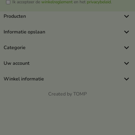
Ik accepteer de
winkelreglement
en het
privacybeleid
.
keyboard_arrow_down
Producten
keyboard_arrow_down
Informatie opslaan
keyboard_arrow_down
Categorie
keyboard_arrow_down
Uw account
keyboard_arrow_down
Winkel informatie
Created by TOMP