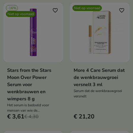
-16%
Niet op voorraad
favorite_border
favorite_border
Niet op voorraad
Stars from the Stars
More 4 Care Serum dat
Moon Over Power
de wenkbrauwgroei
Serum voor
versnelt 3 ml
wenkbrauwen en
Serum dat de wenkbrauwgroei
versnelt
wimpers 8 g
Het serum is bedoeld voor
mensen van wie de
€ 3,61
€ 21,20
wenkbrauwen en wimpers door
€ 4,30
verschillende factoren verzwakt
zijn