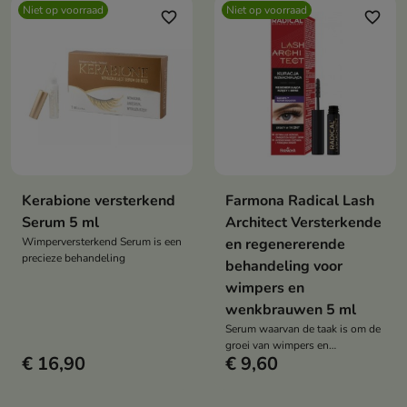
Niet op voorraad
Niet op voorraad
favorite_border
favorite_border
Kerabione versterkend
Farmona Radical Lash
Serum 5 ml
Architect Versterkende
Wimperversterkend Serum is een
en regenererende
precieze behandeling
behandeling voor
wimpers en
wenkbrauwen 5 ml
Serum waarvan de taak is om de
groei van wimpers en
€ 16,90
€ 9,60
wenkbrauwen te stimuleren, hun
volume te vergroten en hun
conditie te verbeteren.