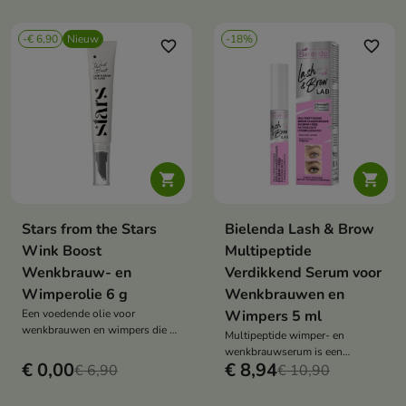
-€ 6,90
Nieuw
-18%
favorite_border
favorite_border


Stars from the Stars
Bielenda Lash & Brow
Wink Boost
Multipeptide
Wenkbrauw- en
Verdikkend Serum voor
Wimperolie 6 g
Wenkbrauwen en
Een voedende olie voor
Wimpers 5 ml
wenkbrauwen en wimpers die de
Multipeptide wimper- en
uitstraling verbetert door de
wenkbrauwserum is een
haartjes de juiste verzorging en
€ 0,00
€ 8,94
€ 6,90
intensief versterkende en
€ 10,90
gladheid te geven.
verdikkende behandeling die de
haargroei stimuleert, haaruitval