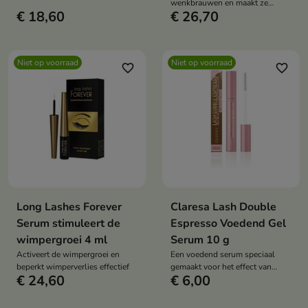
wenkbrauwen en maakt ze
weken zichtbaar.
€ 18,60
€ 26,70
effectief dikker
Niet op voorraad
Niet op voorraad
favorite_border
favorite_border
Long Lashes Forever
Claresa Lash Double
Serum stimuleert de
Espresso Voedend Gel
wimpergroei 4 ml
Serum 10 g
Activeert de wimpergroei en
Een voedend serum speciaal
beperkt wimperverlies effectief
gemaakt voor het effect van
€ 24,60
€ 6,00
dikkere, langere en sterkere
wimpers