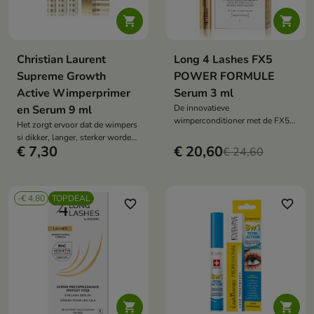


Christian Laurent
Long 4 Lashes FX5
Supreme Growth
POWER FORMULE
Active Wimperprimer
Serum 3 ml
en Serum 9 ml
De innovatieve
wimperconditioner met de FX5-
Het zorgt ervoor dat de wimpers
formule zorgt voor een
si dikker, langer, sterker worden
uitgebreide werking
€ 7,30
€ 20,60
en minder snel uitvallen.
€ 24,60
-€ 4,80
TOPDEAL
favorite_border
favorite_border

