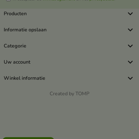
keyboard_arrow_down
Producten
keyboard_arrow_down
Informatie opslaan
keyboard_arrow_down
Categorie
keyboard_arrow_down
Uw account
keyboard_arrow_down
Winkel informatie
Created by TOMP