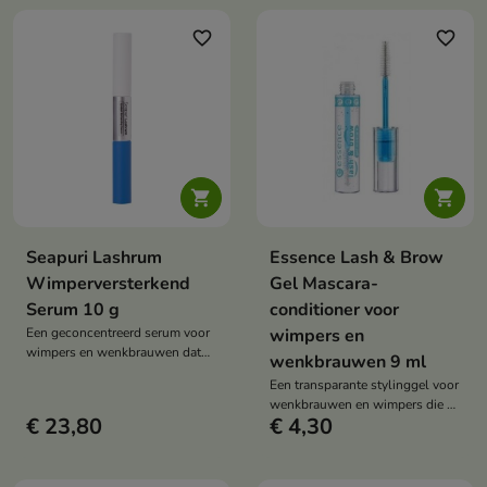
vermindert en de dichtheid en
definitie van de haren herstelt.
favorite_border
favorite_border


Seapuri Lashrum
Essence Lash & Brow
Wimperversterkend
Gel Mascara-
Serum 10 g
conditioner voor
Een geconcentreerd serum voor
wimpers en
wimpers en wenkbrauwen dat
wenkbrauwen 9 ml
versterkt, de groei stimuleert en
Een transparante stylinggel voor
haaruitval vermindert. De
wenkbrauwen en wimpers die de
formule met cafeïne, aminozuren
€ 23,80
€ 4,30
haartjes vormgeeft en op hun
en panthenol ondersteunt de
plaats houdt, voor een
conditie en natuurlijke dichtheid
natuurlijke finish. De lichte,
van het haar.
gelachtige consistentie zorgt