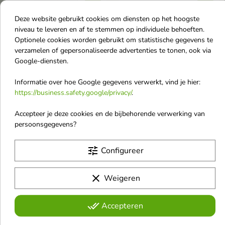
Deze website gebruikt cookies om diensten op het hoogste
Long 4 Lashes Serum
Eveline 8-in-1 Total
niveau te leveren en af te stemmen op individuele behoeften.
dat de groei van
Action
Optionele cookies worden gebruikt om statistische gegevens te
wimpers versnelt 3 ml
Wimperconditioner 10
verzamelen of gepersonaliseerde advertenties te tonen, ook via
Serum dat de wimpergroei
ml
Google-diensten.
versnelt
Wimperconditioner met
arganolie regenereert, versterkt,
Informatie over hoe Google gegevens verwerkt, vind je hier:
€ 21,00
€ 4,80
€ 25,80
stimuleert de groei en dient als
https://business.safety.google/privacy/
.
basis voor mascara.
Accepteer je deze cookies en de bijbehorende verwerking van
-12%
persoonsgegevens?
favorite_border
favorite_border
tune
Configureer
clear
Weigeren


done_all
Accepteren