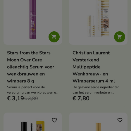


Stars from the Stars
Christian Laurent
Moon Over Care
Versterkend
olieachtig Serum voor
Multipeptide
wenkbrauwen en
Wenkbrauw- en
wimpers 8 g
Wimperserum 4 ml
Serum is perfect voor de
De geavanceerde ingrediënten
verzorging van wenkbrauwen en
van het serum verbeteren
€ 3,19
€ 7,80
wimpers na het lamineren
€ 3,80
effectief de conditie van uw
wenkbrauwen en wimpers,
waardoor ze er aantrekkelijk
uitzien.
favorite_border
favorite_border