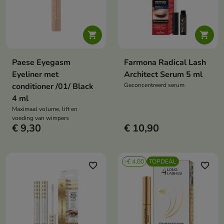


Paese Eyegasm
Farmona Radical Lash
Eyeliner met
Architect Serum 5 ml
conditioner /01/ Black
Geconcentreerd serum
4 ml
Maximaal volume, lift en
voeding van wimpers
€ 9,30
€ 10,90
-€ 4,00
TOPDEAL
favorite_border
favorite_border