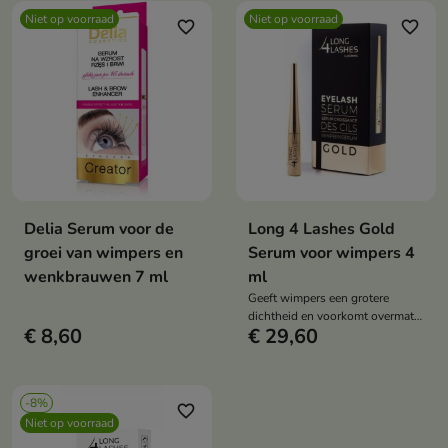
Niet op voorraad
Niet op voorraad
favorite_border
favorite_border
Delia Serum voor de
Long 4 Lashes Gold
groei van wimpers en
Serum voor wimpers 4
wenkbrauwen 7 ml
ml
Geeft wimpers een grotere
dichtheid en voorkomt overmatig
€ 8,60
€ 29,60
verlies van wimpers
-8%
favorite_border
Niet op voorraad