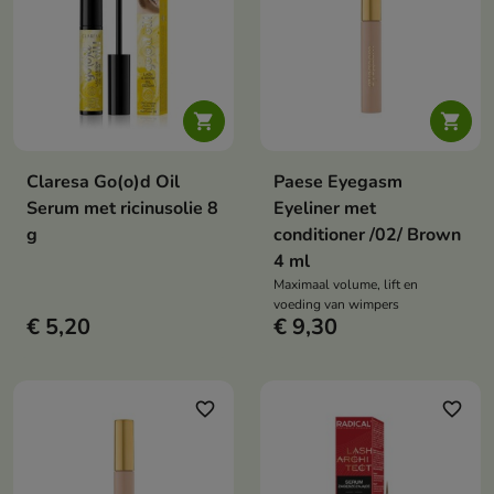


Claresa Go(o)d Oil
Paese Eyegasm
Serum met ricinusolie 8
Eyeliner met
g
conditioner /02/ Brown
4 ml
Maximaal volume, lift en
voeding van wimpers
€ 5,20
€ 9,30
favorite_border
favorite_border