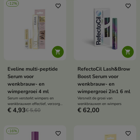
-12%
voor een comfortabele
favorite_border
favorite_border
applicatie.


Eveline multi-peptide
RefectoCil Lash&Brow
Serum voor
Boost Serum voor
wenkbrauw- en
wenkbrauw- en
wimpergroei 4 ml
wimpergroei 2in1 6 ml
Serum versterkt wimpers en
Versnelt de groei van
wenkbrauwen effectief, verzorgt
wenkbrauwen en wimpers
€ 4,93
€ 62,00
hun conditie en voedt ze
€ 5,60
-16%
favorite_border
favorite_border