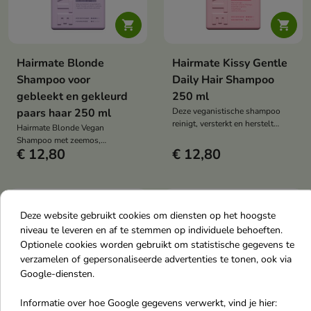


Hairmate Blonde
Hairmate Kissy Gentle
Shampoo voor
Daily Hair Shampoo
gebleekt en gekleurd
250 ml
paars haar 250 ml
Deze veganistische shampoo
reinigt, versterkt en herstelt
Hairmate Blonde Vegan
beschadigd en gekleurd haar op
Shampoo met zeemos,
milde wijze. Het geeft volume,
€ 12,80
€ 12,80
veganistische keratine en
glans en elasticiteit en
rijstproteïne neutraliseert gele
beschermt het haar tegen breuk
tinten, beschermt de kleur en
en uitval. Perfect voor dagelijks
hydrateert blond haar intensief.
gebruik.
Het maakt het haar glad, geeft
favorite_border
favorite_border
Deze website gebruikt cookies om diensten op het hoogste
het glans en versterkt het,
waardoor het er gezond uitziet,
niveau te leveren en af te stemmen op individuele behoeften.
veerkrachtig is en een stralende
Optionele cookies worden gebruikt om statistische gegevens te
glans heeft na slechts één
verzamelen of gepersonaliseerde advertenties te tonen, ook via
gebruik.
Google-diensten.
Informatie over hoe Google gegevens verwerkt, vind je hier:

