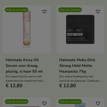
Het maakt stylen makkelijker en
van het haar en het aanbrengen
zorgt ervoor dat het haar zacht,
van make-up comfortabeler
Niet op voorraad
Niet op voorraad
glanzend en vol leven is.
maakt.
favorite_border
favorite_border
Hairmate Kissy Oil
Hairmate Moby Dick
Serum voor droog,
Strong Hold Matte
pluizig, si haar 50 ml
Haarpasta 75g
Dit veganistische serum met
Een sterke fixatiepasta met
paranotenolie maakt het haar
lanoline en bijenwas. Geeft een
€ 12,80
€ 12,80
direct glad, glanzend en voedt
matte finish, hydratatie en
het zonder het te verzwaren. Het
perfecte styling zonder het haar
beschermt de punten, biedt
te verzwaren.
antistatische en thermische
Niet op voorraad
Niet op voorraad
bescherming en maakt het haar
favorite_border
favorite_border
glad, zacht en glanzend.