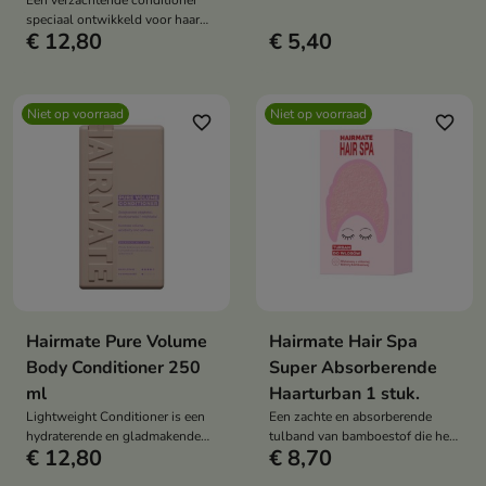
Een verzachtende conditioner
schoonheidsbehandelingen
speciaal ontwikkeld voor haar
vereenvoudigen.
€ 12,80
€ 5,40
dat voeding, zachtheid en
herstel van de natuurlijke glans
nodig heeft.
Niet op voorraad
Niet op voorraad
favorite_border
favorite_border
Hairmate Pure Volume
Hairmate Hair Spa
Body Conditioner 250
Super Absorberende
ml
Haarturban 1 stuk.
Lightweight Conditioner is een
Een zachte en absorberende
hydraterende en gladmakende
tulband van bamboestof die het
€ 12,80
€ 8,70
conditioner die volume, lichtheid
drogen van nat haar
en veerkracht aan het haar geeft.
vergemakkelijkt en het verzorgen