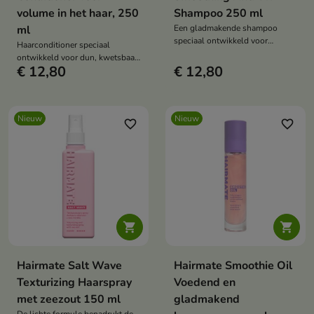
volume in het haar, 250
Shampoo 250 ml
ml
Een gladmakende shampoo
speciaal ontwikkeld voor
Haarconditioner speciaal
weerbarstig, droog en pluizig
ontwikkeld voor dun, kwetsbaar
haar.
€ 12,80
€ 12,80
en futloos haar.
Nieuw
Nieuw
favorite_border
favorite_border


Hairmate Salt Wave
Hairmate Smoothie Oil
Texturizing Haarspray
Voedend en
met zeezout 150 ml
gladmakend