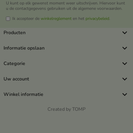
U kunt op elk gewenst moment weer uitschrijven. Hiervoor kunt
u de contactgegevens gebruiken uit de algemene voorwaarden.
Ik accepteer de
winkelreglement
en het
privacybeleid
.
keyboard_arrow_down
Producten
keyboard_arrow_down
Informatie opslaan
keyboard_arrow_down
Categorie
keyboard_arrow_down
Uw account
keyboard_arrow_down
Winkel informatie
Created by TOMP