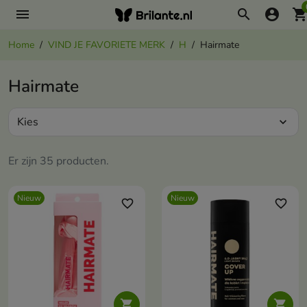
menu
search
account_circle
shopping_ca
Home
VIND JE FAVORIETE MERK
H
Hairmate
Hairmate
Kies
expand_more
Er zijn 35 producten.
Nieuw
Nieuw
favorite_border
favorite_border

