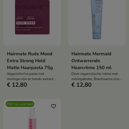
Hairmate Rude Mood
Hairmate Mermaid
Extra Strong Hold
Ontwarrende
Matte Haarpasta 75g
Haarcrème 150 ml
Veganistische pasta met
Deze veganistische crème met
moringa-olie en katuki-extract.
moringaboter, Braziliaanse olie
€ 12,80
€ 12,80
Extra sterke hold, matte finish en
en veganistische keratine maakt
verzorging in één product.
het haar glad, hydrateert en
beschermt het zonder het te
verzwaren. Het ontwart,
Niet op voorraad
vermindert pluis en biedt
favorite_border
thermische bescherming,
waardoor het haar zacht, soepel
en glanzend wordt.