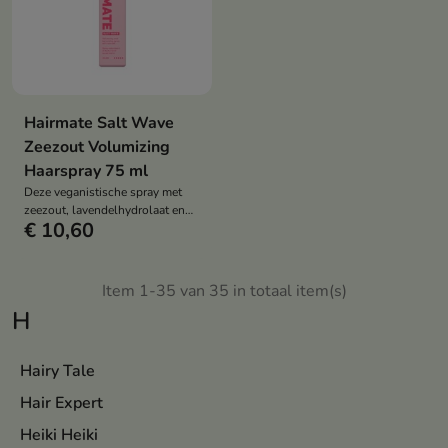
Hairmate Salt Wave
Zeezout Volumizing
Haarspray 75 ml
Deze veganistische spray met
zeezout, lavendelhydrolaat en
€ 10,60
plantaardige eiwitten geeft
volume, textuur en een vleugje
krul. Het verfrist je haar, houdt
het in model zonder het te
Item 1-35 van 35 in totaal item(s)
verzwaren en creëert een
H
natuurlijk "beach waves"-effect,
waar je ook bent.
Hairy Tale
Hair Expert
Heiki Heiki