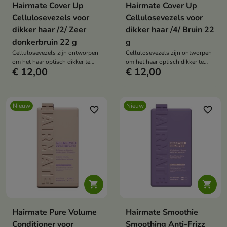
Hairmate Cover Up
Hairmate Cover Up
Cellulosevezels voor
Cellulosevezels voor
dikker haar /2/ Zeer
dikker haar /4/ Bruin 22
donkerbruin 22 g
g
Cellulosevezels zijn ontworpen
Cellulosevezels zijn ontworpen
om het haar optisch dikker te
om het haar optisch dikker te
€ 12,00
€ 12,00
maken en plekken waar de
maken en plekken waar de
hoofdhuid zichtbaar is te
hoofdhuid zichtbaar is te
camoufleren.
camoufleren.
Nieuw
Nieuw
favorite_border
favorite_border


Hairmate Pure Volume
Hairmate Smoothie
Conditioner voor
Smoothing Anti-Frizz