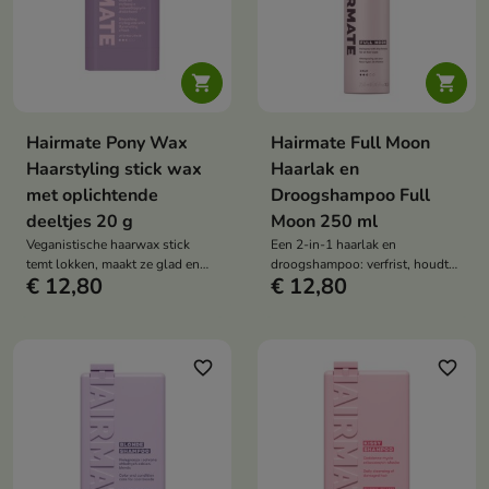


Hairmate Pony Wax
Hairmate Full Moon
Haarstyling stick wax
Haarlak en
met oplichtende
Droogshampoo Full
deeltjes 20 g
Moon 250 ml
Veganistische haarwax stick
Een 2-in-1 haarlak en
temt lokken, maakt ze glad en
droogshampoo: verfrist, houdt
€ 12,80
€ 12,80
geeft ze glans dankzij natuurlijke
het haar in model en geeft
wassen en plantaardige oliën
volume. Tapiocazetmeel
absorbeert talg, waardoor het
haar licht, fris en soepel blijft
zonder het te verzwaren.
favorite_border
favorite_border