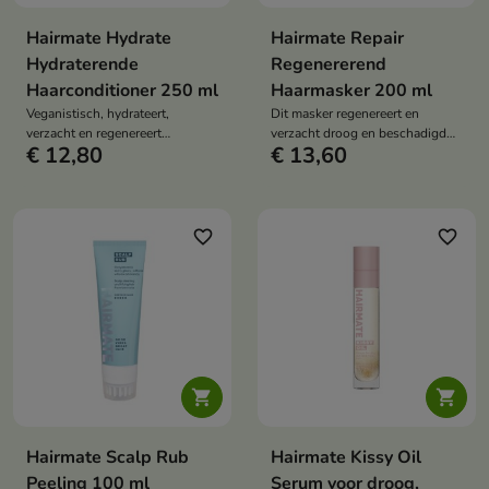
Hairmate Hydrate
Hairmate Repair
Hydraterende
Regenererend
Haarconditioner 250 ml
Haarmasker 200 ml
Veganistisch, hydrateert,
Dit masker regenereert en
verzacht en regenereert
verzacht droog en beschadigd
€ 12,80
€ 13,60
beschadigd, krullend en si haar
haar grondig. Het is sulfaat- en
intensief. Het herstelt de
parabenenvrij, versterkt de
zachtheid, glans en elasticiteit,
haarstructuur, hydrateert en
waardoor het haar gemakkelijker
herstelt de elasticiteit, waardoor
te kammen en dagelijks te
het haar zacht, glanzend en
favorite_border
favorite_border
verzorgen is zonder het te
gezond oogt.
verzwaren.


Hairmate Scalp Rub
Hairmate Kissy Oil
Peeling 100 ml
Serum voor droog,