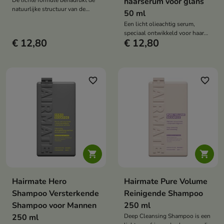
De lichte formule benadrukt de
haarserum voor glans
natuurlijke structuur van de
50 ml
haren, geeft ze een matte finish
Een licht olieachtig serum,
en zorgt voor een nonchalante,
speciaal ontwikkeld voor haar
ietwat zorgeloze look.
€ 12,80
€ 12,80
dat gladmakend, voedend en
beschermend tegen uitdroging
moet zijn.
favorite_border
favorite_border


Hairmate Hero
Hairmate Pure Volume
Shampoo Versterkende
Reinigende Shampoo
Shampoo voor Mannen
250 ml
250 ml
Deep Cleansing Shampoo is een