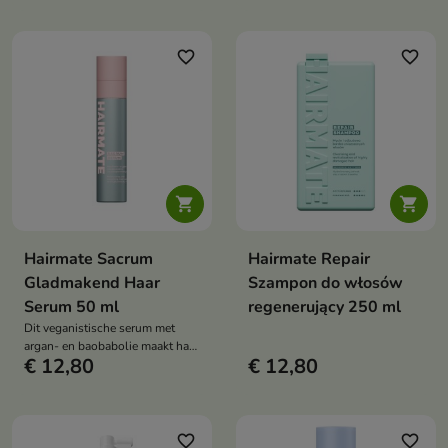
te verzwaren.
herstelt.
favorite_border
favorite_border


Hairmate Sacrum
Hairmate Repair
Gladmakend Haar
Szampon do włosów
Serum 50 ml
regenerujący 250 ml
Dit veganistische serum met
argan- en baobabolie maakt haar
€ 12,80
€ 12,80
van gemiddelde tot hoge
porositeit intens glad, hydrateert
en geeft het glans. Het
beschermt tegen beschadiging
en pluis en geeft het haar een
favorite_border
favorite_border