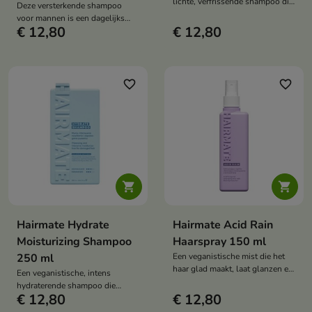
lichte, verfrissende shampoo die
Deze versterkende shampoo
de hoofdhuid effectief reinigt,
voor mannen is een dagelijks
het haar vanaf de wortels lift en
€ 12,80
€ 12,80
verzorgingsproduct voor haar en
zichtbaar volume geeft. Het haar
hoofdhuid dat het haar versterkt,
voelt zacht, licht en fris aan.
de conditie verbetert en
haaruitval helpt verminderen.
Het houdt het haar fris,
favorite_border
favorite_border
gehydrateerd en gezond.


Hairmate Hydrate
Hairmate Acid Rain
Moisturizing Shampoo
Haarspray 150 ml
250 ml
Een veganistische mist die het
haar glad maakt, laat glanzen en
Een veganistische, intens
beschermt tegen hitte. Het
hydraterende shampoo die
ontwart, hydrateert en maakt het
€ 12,80
€ 12,80
droog en si haar reinigt, glad
haar zacht en luchtig zonder het
maakt en de zachtheid en glans