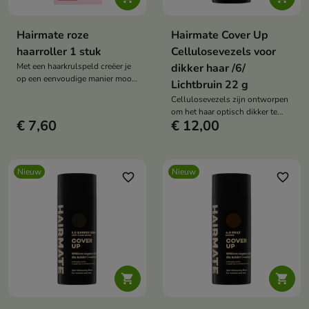
Hairmate roze
Hairmate Cover Up
haarroller 1 stuk
Cellulosevezels voor
Met een haarkrulspeld creëer je
dikker haar /6/
op een eenvoudige manier mooie
Lichtbruin 22 g
krullen en zachte golven zonder
Cellulosevezels zijn ontworpen
hoge temperaturen te gebruiken.
om het haar optisch dikker te
€ 7,60
€ 12,00
maken en plekken waar de
hoofdhuid zichtbaar is te
camoufleren.
Nieuw
Nieuw
favorite_border
favorite_border

