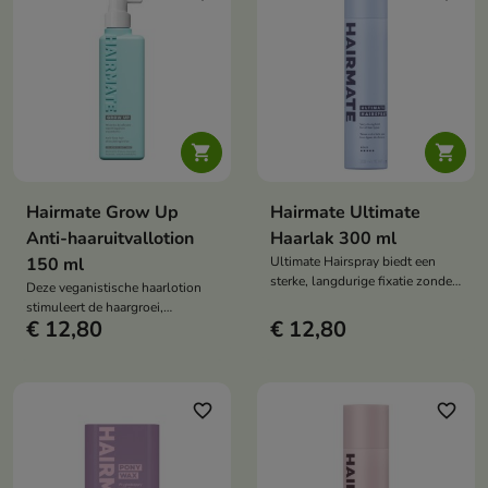
zijdezachte glans zonder het te
verzwaren.


Hairmate Grow Up
Hairmate Ultimate
Anti-haaruitvallotion
Haarlak 300 ml
150 ml
Ultimate Hairspray biedt een
sterke, langdurige fixatie zonder
Deze veganistische haarlotion
het haar te verzwaren of
stimuleert de haargroei,
plakkerig te maken. De
€ 12,80
€ 12,80
vermindert haaruitval en
sneldrogende formule met
versterkt de haarzakjes. Het heeft
panthenol en fixerende
een verwarmend effect,
polymeren houdt je kapsel
stimuleert de microcirculatie en
flexibel, natuurlijk en vol
verbetert de conditie van de
favorite_border
favorite_border
volume.
hoofdhuid, waardoor het haar
sterker, dikker en glanzender
wordt.