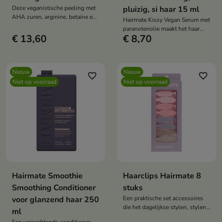
Deze veganistische peeling met
pluizig, si haar 15 ml
AHA zuren, arginine, betaïne en
Hairmate Kissy Vegan Serum met
menthol reinigt de hoofdhuid
paranotenolie maakt het haar
intensief, reguleert de
€ 13,60
€ 8,70
direct glad, glanzend en voedt
talgproductie en ondersteunt de
het zonder het te verzwaren. Het
regeneratie. Het verwijdert
beschermt de punten, biedt
onzuiverheden, versterkt het
antistatische en thermische
haar bij de wortels en verfrist
Nieuw
Nieuw
bescherming en maakt het haar
favorite_border
favorite_border
het, waardoor het na elk gebruik
Niet op voorraad
Niet op voorraad
glad, zacht en glanzend.
een licht en schoon gevoel
achterlaat.
Hairmate Smoothie
Haarclips Hairmate 8
Smoothing Conditioner
stuks
voor glanzend haar 250
Een praktische set accessoires
die het dagelijkse stylen, stylen
ml
en verzorgen van kapsels en