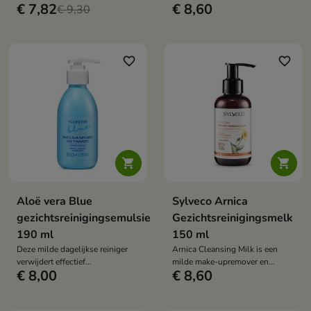
€ 7,82
€ 8,60
€ 9,30
cosmetica die de huidtint
egaliseert, de huid gladmaakt en
haar gezonde, stralende
uitstraling herstelt.
favorite_border
favorite_border


Aloë vera Blue
Sylveco Arnica
gezichtsreinigingsemulsie
Gezichtsreinigingsmelk
190 ml
150 ml
Deze milde dagelijkse reiniger
Arnica Cleansing Milk is een
verwijdert effectief
milde make-upremover en
€ 8,00
€ 8,60
onzuiverheden, hydrateert de
gezichtsreiniger die
huid en ondersteunt de
onzuiverheden verwijdert,
huidregeneratie. Dankzij
irritaties kalmeert en roodheid