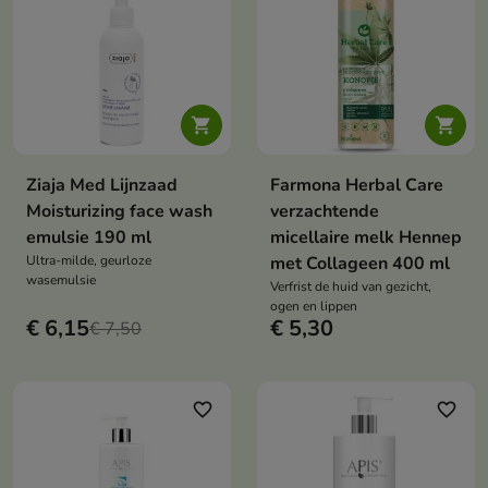


Ziaja Med Lijnzaad
Farmona Herbal Care
Moisturizing face wash
verzachtende
emulsie 190 ml
micellaire melk Hennep
Ultra-milde, geurloze
met Collageen 400 ml
wasemulsie
Verfrist de huid van gezicht,
ogen en lippen
€ 6,15
€ 5,30
€ 7,50
favorite_border
favorite_border