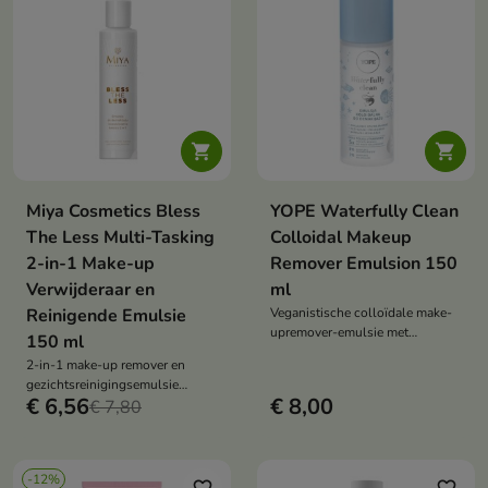


Miya Cosmetics Bless
YOPE Waterfully Clean
The Less Multi-Tasking
Colloidal Makeup
2-in-1 Make-up
Remover Emulsion 150
Verwijderaar en
ml
Reinigende Emulsie
Veganistische colloïdale make-
upremover-emulsie met
150 ml
polyglutaminezuur, ceramiden
2-in-1 make-up remover en
en plantaardige oliën die
gezichtsreinigingsemulsie
hydrateert, verzacht en effectief
€ 6,56
€ 8,00
verwijdert effectief make-up,
€ 7,80
make-up verwijdert
hydrateert en verzacht de huid,
zelfs de gevoelige huid.
-12%