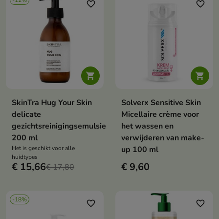
-12%
favorite_border
favorite_border


SkinTra Hug Your Skin
Solverx Sensitive Skin
delicate
Micellaire crème voor
gezichtsreinigingsemulsie
het wassen en
200 ml
verwijderen van make-
Het is geschikt voor alle
up 100 ml
huidtypes
€ 15,66
€ 9,60
€ 17,80
-18%
favorite_border
favorite_border