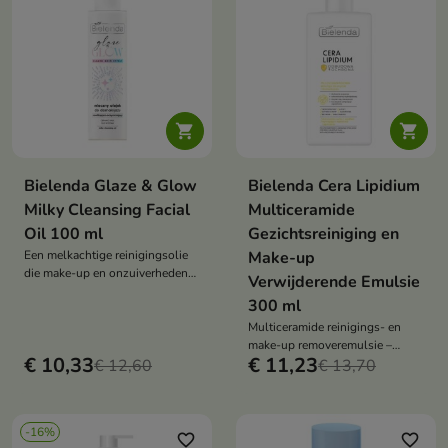


Bielenda Glaze & Glow
Bielenda Cera Lipidium
Milky Cleansing Facial
Multiceramide
Oil 100 ml
Gezichtsreiniging en
Een melkachtige reinigingsolie
Make-up
die make-up en onzuiverheden
Verwijderende Emulsie
effectief verwijdert, terwijl de
300 ml
huid gehydrateerd, gekalmeerd
en de huidbarrière versterkt
Multiceramide reinigings- en
wordt dankzij keramische Milk
make-up removeremulsie –
€ 10,33
€ 11,23
en rijstolie – zonder een vettig
€ 12,60
veganistisch, met neoceramiden,
€ 13,70
laagje achter te laten.
niacinamide en betaïne, reinigt,
regenereert en verzacht effectief
de droge, gevoelige huid
-16%
favorite_border
favorite_border