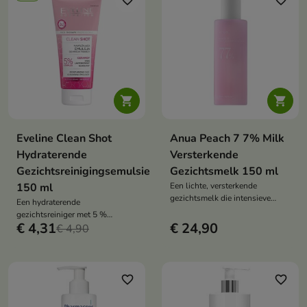
favorite_border
favorite_border


Eveline Clean Shot
Anua Peach 7 7% Milk
Hydraterende
Versterkende
Gezichtsreinigingsemulsie
Gezichtsmelk 150 ml
150 ml
Een lichte, versterkende
gezichtsmelk die intensieve
Een hydraterende
hydratatie combineert met
gezichtsreiniger met 5 %
regeneratie en verbetering van de
€ 4,31
€ 24,90
ceramidecomplex. Reinigt,
€ 4,90
huidconditie.
versterkt en verzacht de droge en
gevoelige huid op milde wijze.
favorite_border
favorite_border