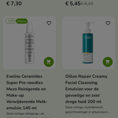
€ 7,30
€ 5,45
make-up, onzuiverheden en
€ 6,20
overtollig talg effectief
verwijdert.
-12%
Nieuw
favorite_border
favorite_border


Eveline Ceramides
Oillan Repair Creamy
Super Pre-needles
Facial Cleansing
Mezo Reinigende en
Emulsion voor de
Make-up
gevoelige en zeer
Verwijderende Melk-
droge huid 200 ml
emulsie 145 ml
Deze romige, hydraterende
gezichtsreiniger in emulsievorm
Deze romige reinigings- en
is een mild reinigingsproduct,