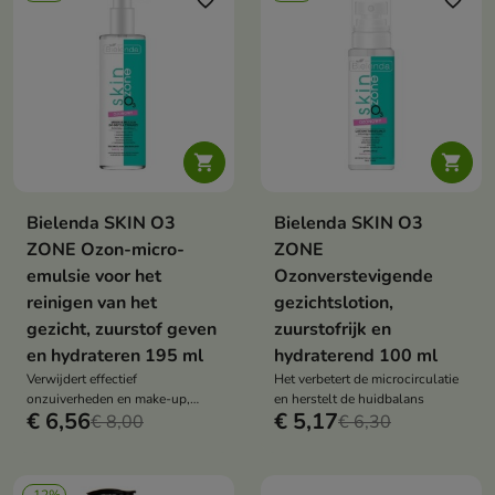
favorite_border
favorite_border


Bielenda SKIN O3
Bielenda SKIN O3
ZONE Ozon-micro-
ZONE
emulsie voor het
Ozonverstevigende
reinigen van het
gezichtslotion,
gezicht, zuurstof geven
zuurstofrijk en
en hydrateren 195 ml
hydraterend 100 ml
Verwijdert effectief
Het verbetert de microcirculatie
onzuiverheden en make-up,
en herstelt de huidbalans
€ 6,56
€ 5,17
terwijl het de huid van zuurstof
€ 8,00
€ 6,30
voorziet en hydrateert