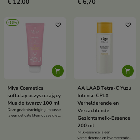
€ 12,00
€ 6,70
mild reinigingsproduct dat
effectieve reiniger die make-up
make-up effectief verwijdert, de
verwijdert en tegelijkertijd de
wederopbouw van de
huid voedt, waardoor deze zacht
hydrolipidenbarrière ondersteunt
en gehydrateerd aanvoelt.
-16%
en de gevoelige huid kalmeert.
favorite_border
favorite_border


Miya Cosmetics
AA LAAB Tetra-C Yuzu
soft.clay oczyszczający
Intense CPLX
Mus do twarzy 100 ml
Verhelderende en
Deze gezichtsreinigingsmousse
Verzachtende
is een delicate kleimousse die de
Gezichtsmelk-Essence
huid effectief reinigt, make-up en
200 ml
overtollig talg verwijdert en de
teint zacht en in balans
Milk-essence is een
achterlaat.
verhelderende en hydraterende