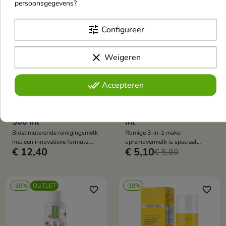
persoonsgegevens?
tune
Configureer


clear
Weigeren
Apis Exosomes Pro
Lirene Cera
done_all
Accepteren
biostimulerende
Naczynikowa
gezichtsmelk met
gezichtsmake-up
plantaardige exosomen
verwijderingsmelk 200
500 ml
ml
Biostimulerende reinigingsmelk
Romige 3-in-1 make-
met een innovatieve formule,
upremovermelk is speciaal
€ 12,40
€ 5,10
speciaal ontwikkeld voor de
ontwikkeld voor de gevoelige en
€ 5,80
dagelijkse verzorging van de
vaathuid.
rijpere huid.
-50%
OUTLET
-18%
favorite_border
favorite_border