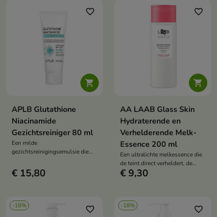
verzachtende ingrediënten en
van de huid vermindert.
prebiotica versterkt het de
favorite_border
favorite_border
huidflora en herstelt het comfort
en de balans.


APLB Glutathione
AA LAAB Glass Skin
Niacinamide
Hydraterende en
Gezichtsreiniger 80 ml
Verhelderende Melk-
Een milde
Essence 200 ml
gezichtsreinigingsemulsie die
Een ultralichte melkessence die
onzuiverheden en make-up
de teint direct verheldert, de
verwijdert, de huid hydrateert en
€ 15,80
€ 9,30
huidtextuur egaliseert en een
kalmeert.
"glass skin "-effect geeft zonder
plakkerig aan te voelen.
-18%
-18%
favorite_border
favorite_border