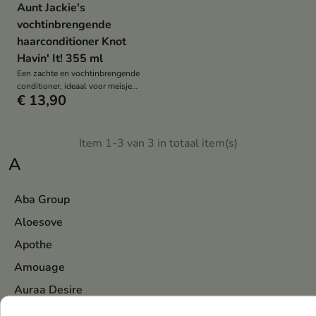
Aunt Jackie's
vochtinbrengende
haarconditioner Knot
Havin' It! 355 ml
Een zachte en vochtinbrengende
conditioner, ideaal voor meisjes
€ 13,90
met krullend, krullend of
golvend haar
Item 1-3 van 3 in totaal item(s)
A
Aba Group
Aloesove
Apothe
Amouage
Auraa Desire
AA