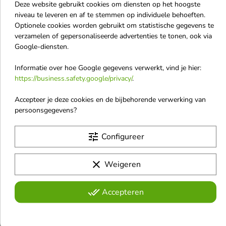
Deze website gebruikt cookies om diensten op het hoogste
AA Wings of Color
niveau te leveren en af te stemmen op individuele behoeften.
Optionele cookies worden gebruikt om statistische gegevens te
Abercrombie & Fitch
verzamelen of gepersonaliseerde advertenties te tonen, ook via
Abib
Google-diensten.
Accoje
Informatie over hoe Google gegevens verwerkt, vind je hier:
Adidas
https://business.safety.google/privacy/
.
Afnan
Accepteer je deze cookies en de bijbehorende verwerking van
AirWick
persoonsgegevens?
Al Haramain
tune
Configureer
All Tigers
AllNutrition
clear
Weigeren
Alpecin
Angel Schlesser
done_all
Accepteren
Antonio Banderas
Anua