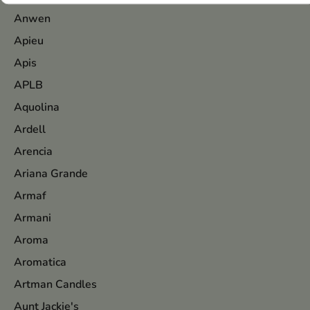
Anwen
Apieu
Apis
APLB
Aquolina
Ardell
Arencia
Ariana Grande
Armaf
Armani
Aroma
Aromatica
Artman Candles
Aunt Jackie's