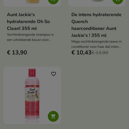
Aunt Jackie's
De intens hydraterende
hydraterende Oh So
Quench
Clean! 355 ml
haarconditioner Aunt
Vochtinbrengende shampoo is
Jackie's ! 355 ml
een uitstekende keuze voor
Mega vochtinbrengende leave-in
mensen met dik haar
conditioner voor haar dat intense
€ 13,90
€ 10,43
hydratatie nodig heeft
€ 13,90
favorite_border
