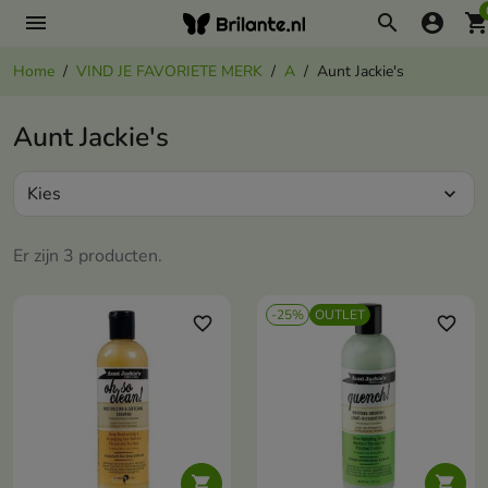
menu
search
account_circle
shopping_ca
Home
VIND JE FAVORIETE MERK
A
Aunt Jackie's
Aunt Jackie's
Kies
expand_more
Er zijn 3 producten.
-25%
OUTLET
favorite_border
favorite_border

