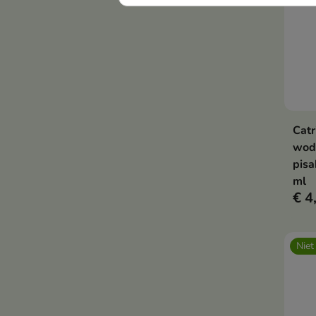
Catr
wod
pisa
ml
€ 4
Niet