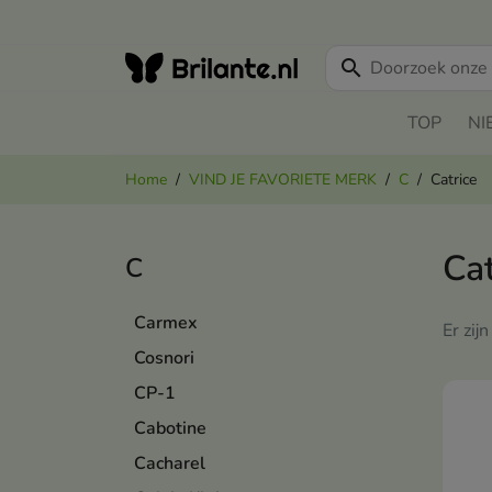
search
TOP
NI
Home
VIND JE FAVORIETE MERK
C
Catrice
Cat
C
Carmex
Er zij
Cosnori
CP-1
Cabotine
Cacharel