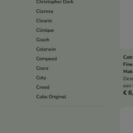
Christopher Dark
Claresa
Cleanic
Clinique
Coach
Colorwin
Catr
Compeed
Fine
Cosrx
Mak
Coty
Deze
een 
Creed
€ 8
gezi
Cuba Original
voor
fixe
dag 