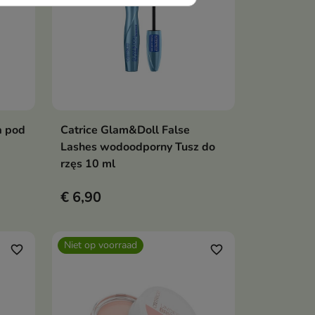
a pod
Catrice Glam&Doll False
en
In winkelwagen

Lashes wodoodporny Tusz do
rzęs 10 ml
€ 6,90
Niet op voorraad
favorite_border
favorite_border