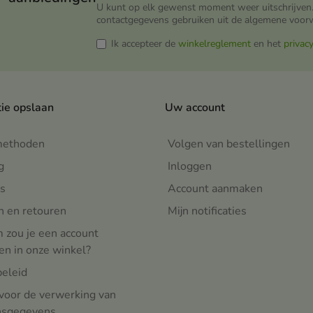
U kunt op elk gewenst moment weer uitschrijven.
contactgegevens gebruiken uit de algemene voor
Ik accepteer de
winkelreglement
en het
privac
tie opslaan
Uw account
methoden
Volgen van bestellingen
g
Inloggen
s
Account aanmaken
n en retouren
Mijn notificaties
zou je een account
n in onze winkel?
beleid
voor de verwerking van
nsgegevens