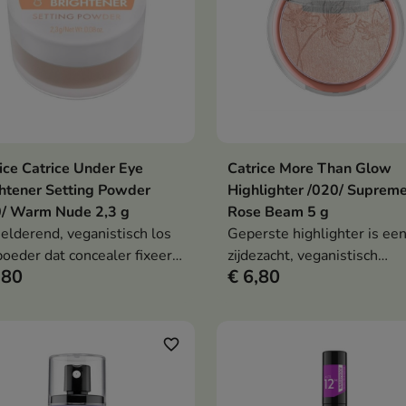
ice Catrice Under Eye
Catrice More Than Glow
In winkelwagen
In winkelwag


htener Setting Powder
Highlighter /020/ Suprem
0/ Warm Nude 2,3 g
Rose Beam 5 g
elderend, veganistisch los
Geperste highlighter is ee
oeder dat concealer fixeert,
zijdezacht, veganistisch
,80
€ 6,80
uid rond de ogen egaliseert
cosmeticaproduct dat de hu
en frisse, stralende finish
een intense, metallic glans
t.
een stralende teint geeft.
favorite_border