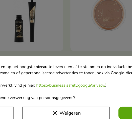
ice 24H Brush Liner
Catrice Sun Glow Matt
In winkelwagen
In winkelwag


iner /010/ Ultra Black 3 ml
brązujący Puder do twarzy
ten op het hoogste niveau te leveren en af te stemmen op individuele b
rzamelen of gepersonaliseerde advertenties te tonen, ook via Google-die
Brush Liner is een precieze,
/030/ Medium Bronze 9,5 
nistische vloeibare eyeliner
werkt, vind je hier:
https://business.safety.google/privacy/
.
,80
€ 6,40
een intens zwarte lijn, een
e finish en een
orende verwerking van persoonsgegevens?
baarheid tot wel 24 uur
t.
favorite_border
clear
Weigeren