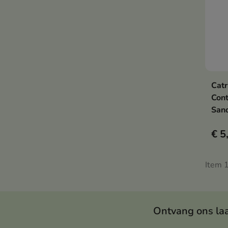
Catr
Cont
Sand
€ 5
Item 1
Ontvang ons la