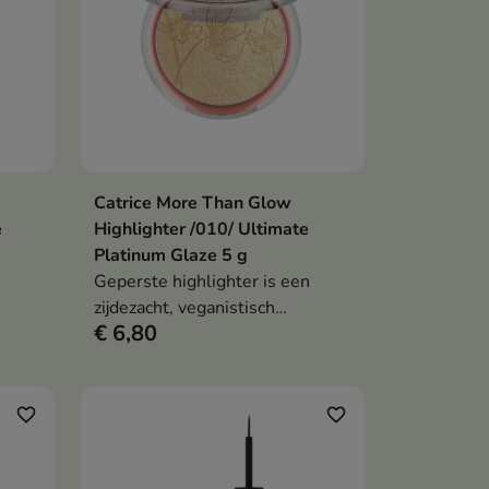
Catrice More Than Glow
en
In winkelwagen

e
Highlighter /010/ Ultimate
Platinum Glaze 5 g
n
Geperste highlighter is een
zijdezacht, veganistisch
€ 6,80
id
cosmeticaproduct dat de huid
 en
een intense, metallic glans en
een stralende teint geeft.
favorite_border
favorite_border