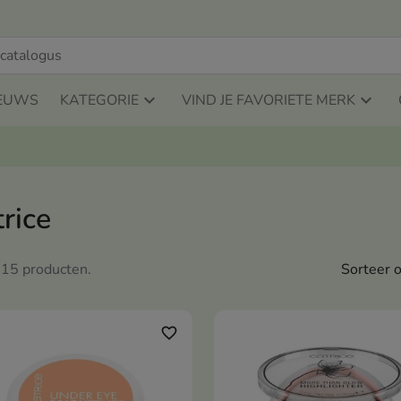
EUWS
KATEGORIE
VIND JE FAVORIETE MERK
rice
n 15 producten.
Sorteer o
favorite_border