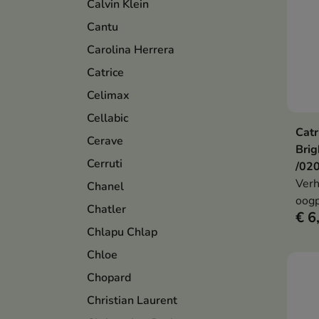
Calvin Klein
Cantu
Carolina Herrera
Catrice
Celimax
Cellabic
Catr
Cerave
Brig
Cerruti
/02
Verh
Chanel
oogp
Chatler
€ 6
de h
Chlapu Chlap
en e
geef
Chloe
Chopard
Christian Laurent