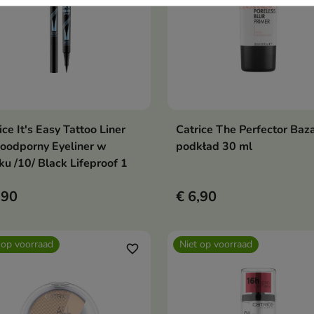
ice It's Easy Tattoo Liner
Catrice The Perfector Baz
In winkelwagen
In winkelwag


oodporny Eyeliner w
podkład 30 ml
ku /10/ Black Lifeproof 1
,90
€ 6,90
 op voorraad
Niet op voorraad
favorite_border