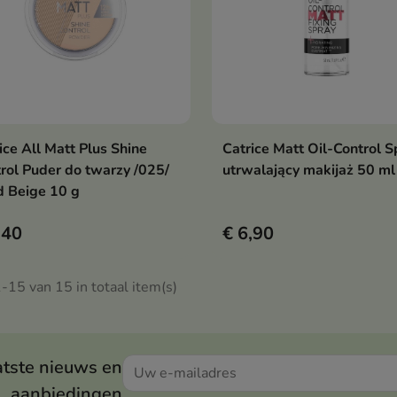
ice All Matt Plus Shine
Catrice Matt Oil-Control S
Bekijk details
Bekijk details
rol Puder do twarzy /025/
utrwalający makijaż 50 ml
 Beige 10 g
,40
€ 6,90
-15 van 15 in totaal item(s)
atste nieuws en
aanbiedingen