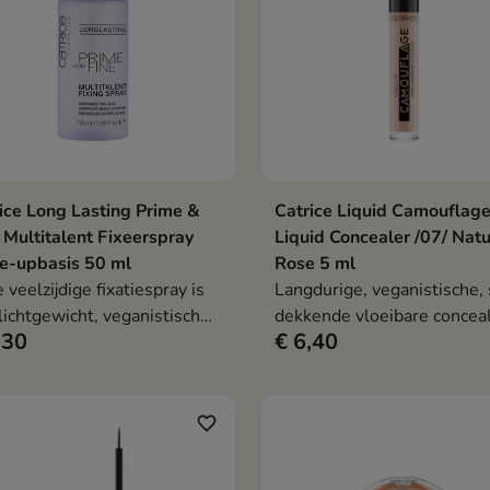
ice Long Lasting Prime &
Catrice Liquid Camouflag
In winkelwagen
In winkelwag


 Multitalent Fixeerspray
Liquid Concealer /07/ Natu
e-upbasis 50 ml
Rose 5 ml
 veelzijdige fixatiespray is
Langdurige, veganistische, 
lichtgewicht, veganistisch
dekkende vloeibare concea
,30
€ 6,40
chtsproduct dat de huid
die donkere kringen,
bereidt op make-up, deze
oneffenheden en roodheid 
ert en de teint gedurende de
wel 12 uur lang effectief
verfrist.
camoufleert.
favorite_border