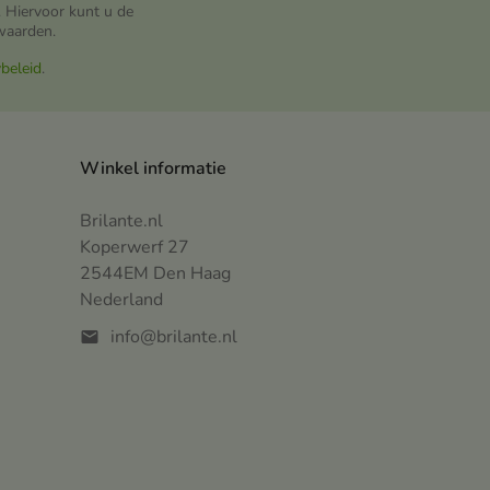
 Hiervoor kunt u de
waarden.
ybeleid
.
Winkel informatie
Brilante.nl
Koperwerf 27
2544EM Den Haag
Nederland
info@brilante.nl
mail