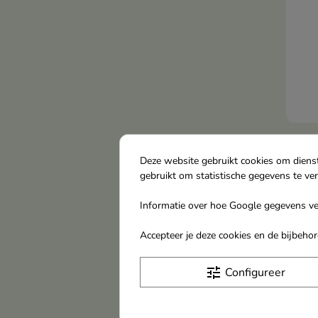
Catr
Eyel
Deze website gebruikt cookies om diens
gebruikt om statistische gegevens te ve
24h 
vega
Informatie over hoe Google gegevens ver
€ 5
die 
matt
Accepteer je deze cookies en de bijbeh
houd
bied
tune
Configureer