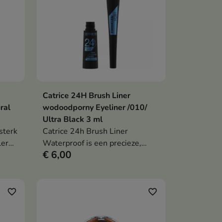
e
Catrice 24H Brush Liner
en
In winkelwagen

ral
wodoodporny Eyeliner /010/
Ultra Black 3 ml
sterk
Catrice 24h Brush Liner
ler
Waterproof is een precieze,
€ 6,00
veganistische vloeibare eyeliner
tot
met een waterproof formule die
tot wel 24 uur lang een intens
zwarte lijn en een matte finish
favorite_border
favorite_border
geeft.