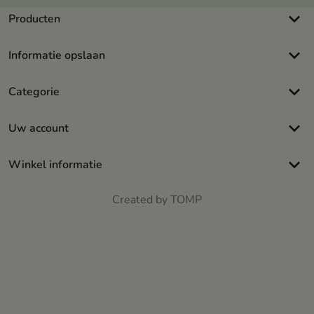
keyboard_arrow_down
Producten
keyboard_arrow_down
Informatie opslaan
keyboard_arrow_down
Categorie
keyboard_arrow_down
Uw account
keyboard_arrow_down
Winkel informatie
Created by TOMP