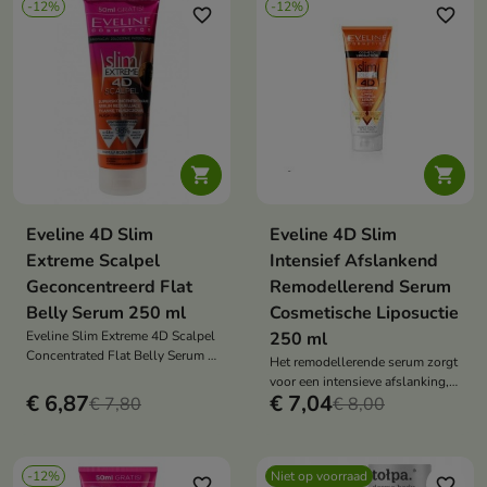
-12%
-12%
verbetert. Dankzij de
favorite_border
favorite_border
microneedle-technologie werkt
het diep en effectief.


Eveline 4D Slim
Eveline 4D Slim
Extreme Scalpel
Intensief Afslankend
Geconcentreerd Flat
Remodellerend Serum
Belly Serum 250 ml
Cosmetische Liposuctie
Eveline Slim Extreme 4D Scalpel
250 ml
Concentrated Flat Belly Serum –
Het remodellerende serum zorgt
een veganistisch, shapend
voor een intensieve afslanking,
serum met Scalpel Shape
€ 6,87
€ 7,04
€ 7,80
vermindert cellulitis, stimuleert
€ 8,00
Designer™-technologie.
de lipolyse en verstevigt de huid,
Vermindert vet, verstevigt en
en werkt als een niet-invasieve
ondersteunt een platte buik.
cosmetische liposuctie.
-12%
Niet op voorraad
favorite_border
favorite_border