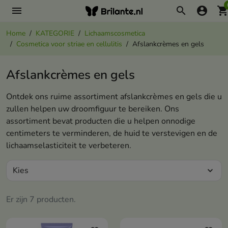
menu
search
account_circle
shopping_ca
Home
KATEGORIE
Lichaamscosmetica
Cosmetica voor striae en cellulitis
Afslankcrèmes en gels
Afslankcrèmes en gels
Ontdek ons ruime assortiment afslankcrèmes en gels die u
zullen helpen uw droomfiguur te bereiken. Ons
assortiment bevat producten die u helpen onnodige
centimeters te verminderen, de huid te verstevigen en de
lichaamselasticiteit te verbeteren.
Kies
expand_more
Er zijn 7 producten.