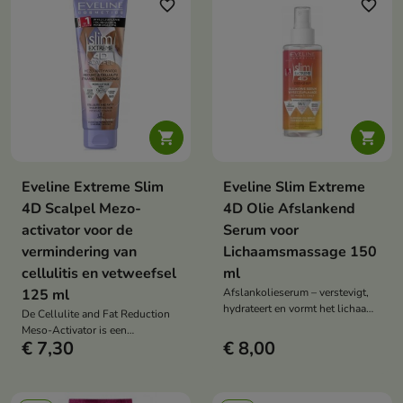
favorite_border
favorite_border


Eveline Extreme Slim
Eveline Slim Extreme
4D Scalpel Mezo-
4D Olie Afslankend
activator voor de
Serum voor
vermindering van
Lichaamsmassage 150
cellulitis en vetweefsel
ml
125 ml
Afslankolieserum – verstevigt,
hydrateert en vormt het lichaam.
De Cellulite and Fat Reduction
Met marula-olie, propolis en het
Meso-Activator is een
BeeLift cellulitiscomplex.
€ 7,30
€ 8,00
intensieve, vormgevende
behandeling die de huid
verstevigt, cellulitis gladstrijkt
en de lichaamscontouren