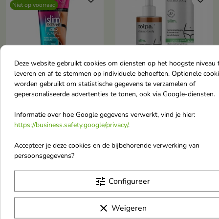
Niet op voorraad
Deze website gebruikt cookies om diensten op het hoogste niveau 
leveren en af te stemmen op individuele behoeften. Optionele cook
worden gebruikt om statistische gegevens te verzamelen of
gepersonaliseerde advertenties te tonen, ook via Google-diensten.
Eveline 4D Slim
Tołpa Dermo Body Slim
Extreme Scalpel Turbo
Afslankend
Informatie over hoe Google gegevens verwerkt, vind je hier:
Cellulite Reducer 250
lichaamsmodelleringsconc
https://business.safety.google/privacy/
.
ml
250 ml
Een turbo cellulitisverminderaar
Het concentraat verbrandt
Accepteer je deze cookies en de bijbehorende verwerking van
die de huid vanaf het eerste
vetweefsel intensief, waardoor
persoonsgegevens?
€ 6,87
€ 15,80
gebruik verstevigt, vormt en glad
€ 7,80
de dikte en het volume ervan tot
maakt
10% afnemen.
tune
Configureer
Niet op voorraad
favorite_border
clear
Weigeren