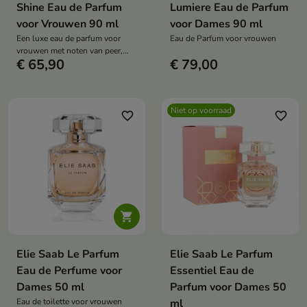
Shine Eau de Parfum
Lumiere Eau de Parfum
voor Vrouwen 90 ml
voor Dames 90 ml
Een luxe eau de parfum voor
Eau de Parfum voor vrouwen
vrouwen met noten van peer,
€ 65,90
€ 79,00
ananas, pistache, amandel en
vanille. Een bloemig-oriëntaalse
geur vol elegantie en
sensualiteit.
Niet op voorraad
favorite_border
favorite_border

Elie Saab Le Parfum
Elie Saab Le Parfum
Eau de Perfume voor
Essentiel Eau de
Dames 50 ml
Parfum voor Dames 50
Eau de toilette voor vrouwen
ml