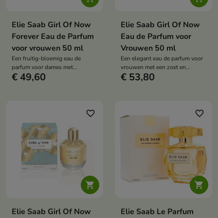
Elie Saab Girl Of Now
Elie Saab Girl Of Now
Forever Eau de Parfum
Eau de Parfum voor
voor vrouwen 50 ml
Vrouwen 50 ml
Een fruitig-bloemig eau de
Een elegant eau de parfum voor
parfum voor dames met
vrouwen met een zoet en
€ 49,60
€ 53,80
framboos, citroen,
bloemig karakter met peer,
oranjebloesem, patchouli en
geroosterde pistachenoten,
sandelhout. Een geur vol
oranjebloesem, patchouli en
optimisme en vrouwelijke
tonkaboon.
charme.
favorite_border
favorite_border


Elie Saab Girl Of Now
Elie Saab Le Parfum