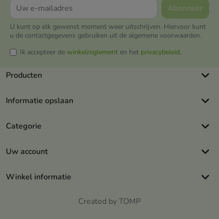
U kunt op elk gewenst moment weer uitschrijven. Hiervoor kunt
u de contactgegevens gebruiken uit de algemene voorwaarden.
Ik accepteer de
winkelreglement
en het
privacybeleid
.
keyboard_arrow_down
Producten
keyboard_arrow_down
Informatie opslaan
keyboard_arrow_down
Categorie
keyboard_arrow_down
Uw account
keyboard_arrow_down
Winkel informatie
Created by TOMP