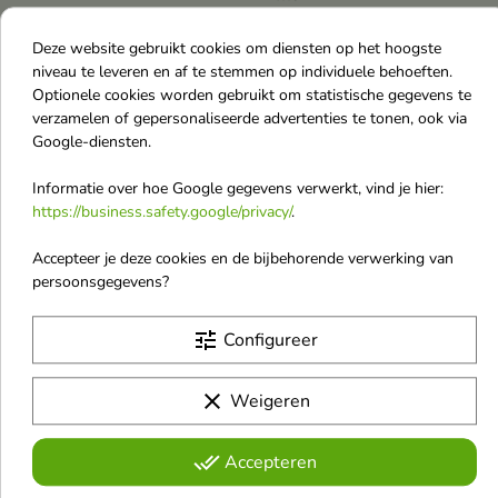
Eau de Parfum voor vrouwen
€ 68,90
€ 29,00
Deze website gebruikt cookies om diensten op het hoogste
niveau te leveren en af te stemmen op individuele behoeften.
Optionele cookies worden gebruikt om statistische gegevens te
Niet op voorraad
verzamelen of gepersonaliseerde advertenties te tonen, ook via
favorite_border
Google-diensten.
Informatie over hoe Google gegevens verwerkt, vind je hier:
https://business.safety.google/privacy/
.
Accepteer je deze cookies en de bijbehorende verwerking van
persoonsgegevens?
tune
Configureer
Elie Saab Girl Of Now
Eau de Parfum voor
clear
Dames 30 ml
Weigeren
Eau de Parfum voor vrouwen
€ 36,80
done_all
Accepteren