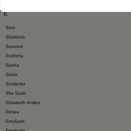
Item 1-7 van 7 in totaal item(s)
E
Emir
Efektima
Essence
Ecoforia
Ecarla
Eclair
Ecodenta
Elie Saab
Elizabeth Arden
Elmex
Emolium
Emotopic