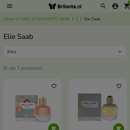
menu
search
account_circle
shopping_ca
Home
VIND JE FAVORIETE MERK
E
Elie Saab
Elie Saab
Kies
expand_more
Er zijn 7 producten.
favorite_border
favorite_border

