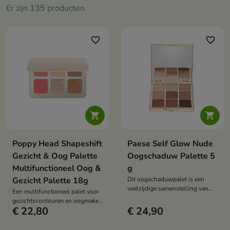
Er zijn 135 producten.
favorite_border
favorite_border


Poppy Head Shapeshift
Paese Self Glow Nude
Gezicht & Oog Palette
Oogschaduw Palette 5
Multifunctioneel Oog &
g
Gezicht Palette 18g
Dit oogschaduwpalet is een
veelzijdige samenstelling van
Een multifunctioneel palet voor
neutrale tinten in een moderne,
gezichtscontouren en oogmake-
makkelijk te blenden formule.
€ 22,80
€ 24,90
up waarmee je de teint kunt
Het stelt je in staat om vloeiende
vormgeven, opwarmen en laten
kleurovergangen te creëren en
stralen in één compact product.