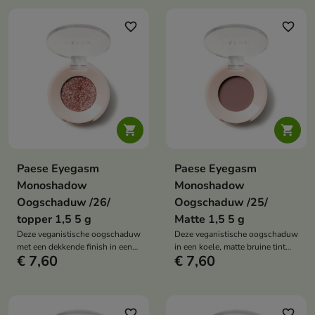
de intensiteit van je make-up aan
te passen aan elke gelegenheid,
favorite_border
favorite_border
van subtiel tot opvallend.


Paese Eyegasm
Paese Eyegasm
Monoshadow
Monoshadow
Oogschaduw /26/
Oogschaduw /25/
topper 1,5 5 g
Matte 1,5 5 g
Deze veganistische oogschaduw
Deze veganistische oogschaduw
met een dekkende finish in een
in een koele, matte bruine tint
€ 7,60
€ 7,60
koele bruine tint met een vleugje
met een vleugje paars is
rode en zilveren glans is
samengesteld met 94%
samengesteld met 86%
natuurlijke ingrediënten en is si
natuurlijke ingrediënten en
voor het contouren van de ogen
verlicht perfect het midden van
en het donkerder maken van de
favorite_border
favorite_border