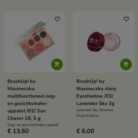
gemakkelijk te blenden,
langdurig effect en opbouwbare
intensiteit
favorite_border
favorite_border


BrushUp! by
BrushUp! by
Maxineczka
Maxineczka shiny
multifunctioneel oog-
Eyeshadow /03/
en gezichtsmake-
Lavender Sky 3g
uppalet /02/ Sun
Lavender Sky Shimmer
Oogschaduw
Chaser 18, 5 g
Oog- en gezichtsmake-uppalet
€ 13,60
€ 6,00