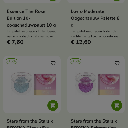
Essence The Rose
Lovro Moderate
Edition 10-
Oogschaduw Palette 8
oogschaduwpalet 10 g
g
Dit palet met negen tinten bevat
Een palet met negen tinten dat
een romantisch scala aan roze,
zachte matte kleuren combineert
€ 7,60
€ 12,60
beige en bruin. Het combineert
met magische glitters in een
matte en glanzende finishes,
harmonieus, tijdloos
waardoor je looks kunt creëren
kleurenschema.
die variëren van een subtiele
-16%
-16%
nude tot een intense, roze look.
favorite_border
favorite_border


Stars from the Stars x
Stars from the Stars x