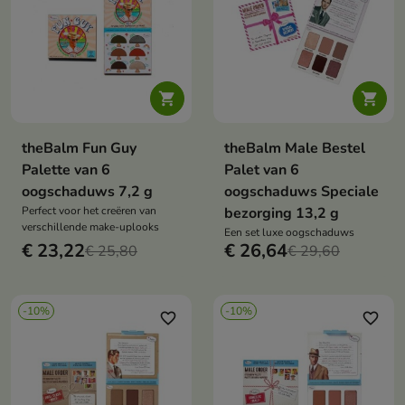


theBalm Fun Guy
theBalm Male Bestel
Palette van 6
Palet van 6
oogschaduws 7,2 g
oogschaduws Speciale
Perfect voor het creëren van
bezorging 13,2 g
verschillende make-uplooks
Een set luxe oogschaduws
€ 23,22
€ 26,64
€ 25,80
€ 29,60
-10%
-10%
favorite_border
favorite_border