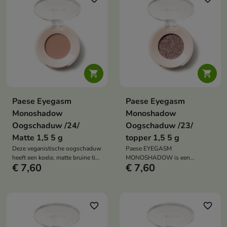
het ooglid.
wimperlijn.


Paese Eyegasm
Paese Eyegasm
Monoshadow
Monoshadow
Oogschaduw /24/
Oogschaduw /23/
Matte 1,5 5 g
topper 1,5 5 g
Deze veganistische oogschaduw
Paese EYEGASM
heeft een koele, matte bruine tint
MONOSHADOW is een
€ 7,60
€ 7,60
met een vleugje paars. Hij bevat
veganistische oogschaduw met
94% natuurlijke ingrediënten en
intense pigmentatie en een
is si voor het contouren van de
langdurige, niet-afbrokkelende
ogen en het donkerder maken
formule. Deze veelzijdige
van de wimperlijn.
collectie tinten stelt je in staat
favorite_border
favorite_border
om zowel subtiele make-up
looks voor overdag als gedurfde