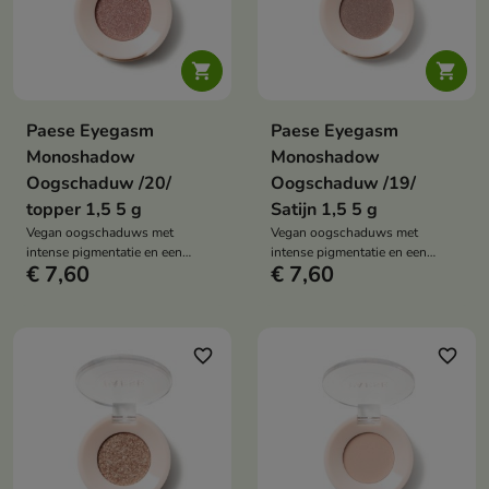


Paese Eyegasm
Paese Eyegasm
Monoshadow
Monoshadow
Oogschaduw /20/
Oogschaduw /19/
topper 1,5 5 g
Satijn 1,5 5 g
Vegan oogschaduws met
Vegan oogschaduws met
intense pigmentatie en een
intense pigmentatie en een
€ 7,60
€ 7,60
langdurige, niet-afbrokkelende
langdurige, niet-afbrokkelende
formule. Deze veelzijdige
formule. Deze veelzijdige
collectie tinten stelt je in staat
collectie tinten stelt je in staat
om zowel subtiele make-up
om zowel subtiele make-up
looks voor overdag als gedurfde
looks voor overdag als gedurfde
favorite_border
favorite_border
avondlooks te creëren.
avondlooks te creëren.