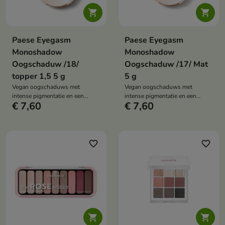


Paese Eyegasm
Paese Eyegasm
Monoshadow
Monoshadow
Oogschaduw /18/
Oogschaduw /17/ Mat
topper 1,5 5 g
5 g
Vegan oogschaduws met
Vegan oogschaduws met
intense pigmentatie en een
intense pigmentatie en een
€ 7,60
€ 7,60
langdurige, niet-afbrokkelende
langdurige, niet-afbrokkelende
formule. Deze veelzijdige
formule. Deze veelzijdige
collectie tinten stelt je in staat
collectie tinten stelt je in staat
om zowel subtiele make-up
om zowel subtiele make-up
looks voor overdag als gedurfde
looks voor overdag als gedurfde
favorite_border
favorite_border
avondlooks te creëren.
avondlooks te creëren.

