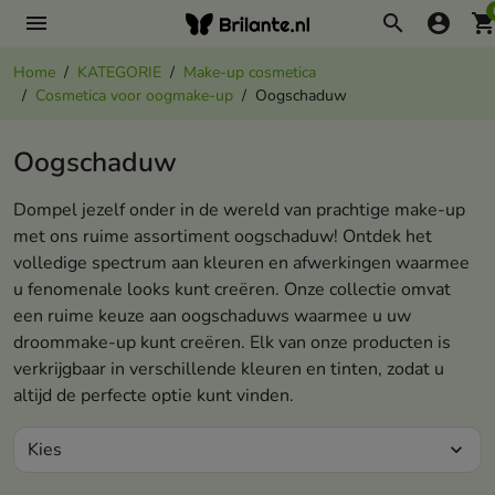
menu
search
account_circle
shopping_ca
Home
KATEGORIE
Make-up cosmetica
Cosmetica voor oogmake-up
Oogschaduw
Oogschaduw
Dompel jezelf onder in de wereld van prachtige make-up
met ons ruime assortiment oogschaduw! Ontdek het
volledige spectrum aan kleuren en afwerkingen waarmee
u fenomenale looks kunt creëren. Onze collectie omvat
een ruime keuze aan oogschaduws waarmee u uw
droommake-up kunt creëren. Elk van onze producten is
verkrijgbaar in verschillende kleuren en tinten, zodat u
altijd de perfecte optie kunt vinden.
Kies
expand_more