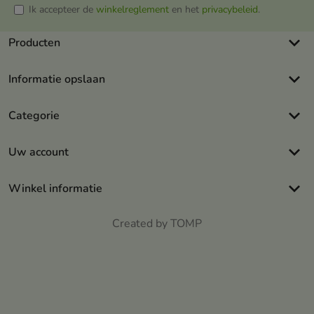
Ik accepteer de
winkelreglement
en het
privacybeleid
.
keyboard_arrow_down
Producten
keyboard_arrow_down
Informatie opslaan
keyboard_arrow_down
Categorie
keyboard_arrow_down
Uw account
keyboard_arrow_down
Winkel informatie
Created by TOMP