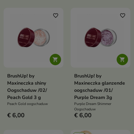
favorite_border
favorite_border


BrushUp! by
BrushUp! by
Maxineczka shiny
Maxineczka glanzende
Oogschaduw /02/
oogschaduw /01/
Peach Gold 3 g
Purple Dream 3g
Peach Gold oogschaduw
Purple Dream Shimmer
Oogschaduw
€ 6,00
€ 6,00