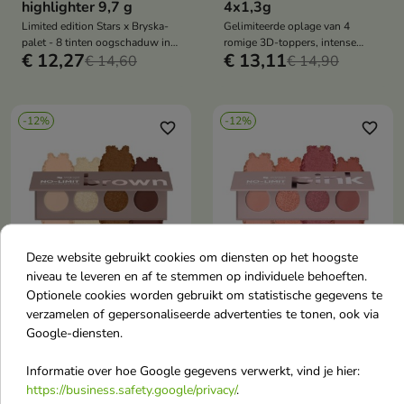
highlighter 9,7 g
4x1,3g
Limited edition Stars x Bryska-
Gelimiteerde oplage van 4
palet - 8 tinten oogschaduw in
romige 3D-toppers, intense
€ 12,27
€ 13,11
matte en glanzende
€ 14,60
glans, langdurige formule,
€ 14,90
afwerkingen, geïnspireerd op de
bestand tegen vervaging en
muziek en emoties van de
slijtage, veganistisch en klinisch
kunstenaar
getest
-12%
-12%
favorite_border
favorite_border
Deze website gebruikt cookies om diensten op het hoogste


niveau te leveren en af te stemmen op individuele behoeften.
Optionele cookies worden gebruikt om statistische gegevens te
AA Wings of Color No
AA Wings of Color No
verzamelen of gepersonaliseerde advertenties te tonen, ook via
Limit Volume
Limit Volume Pink 4g
Google-diensten.
Oogschaduwpalet
Fluweelzachte, sterk
gepigmenteerde oogschaduw in
Informatie over hoe Google gegevens verwerkt, vind je hier:
Brown 4g
een warme roze tint, gemakkelijk
https://business.safety.google/privacy/
.
Een neutraal oogschaduwpalet
te blenden, langdurig effect en