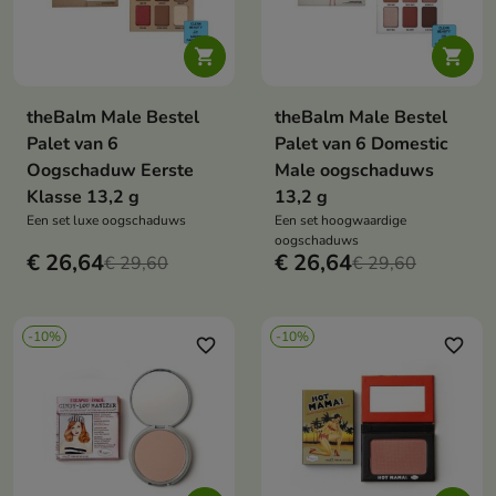


theBalm Male Bestel
theBalm Male Bestel
Palet van 6
Palet van 6 Domestic
Oogschaduw Eerste
Male oogschaduws
Klasse 13,2 g
13,2 g
Een set luxe oogschaduws
Een set hoogwaardige
oogschaduws
€ 26,64
€ 26,64
€ 29,60
€ 29,60
-10%
-10%
favorite_border
favorite_border