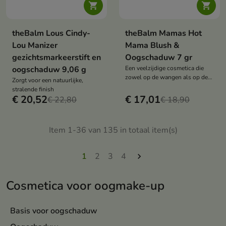


theBalm Lous Cindy-
theBalm Mamas Hot
Lou Manizer
Mama Blush &
gezichtsmarkeerstift en
Oogschaduw 7 gr
oogschaduw 9,06 g
Een veelzijdige cosmetica die
zowel op de wangen als op de
Zorgt voor een natuurlijke,
oogleden kan worden gebruikt
stralende finish
€ 20,52
€ 17,01
€ 22,80
€ 18,90
Item 1-36 van 135 in totaal item(s)
1
2
3
4

Cosmetica voor oogmake-up
Basis voor oogschaduw