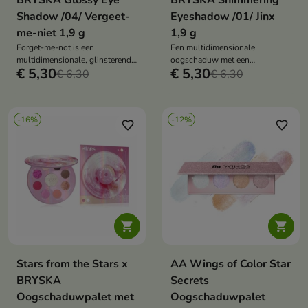
BRYSKA Glossy Eye
BRYSKA Shimmering
Shadow /04/ Vergeet-
Eyeshadow /01/ Jinx
me-niet 1,9 g
1,9 g
Forget-me-not is een
Een multidimensionale
multidimensionale, glinsterende
oogschaduw met een
€ 5,30
€ 5,30
Stars x Bryska-oogschaduw die
€ 6,30
metaalachtige glans waarmee u
€ 6,30
je oogleden een intense
zowel een subtiele glow als een
metaalachtige gloed of een
intens podiumeffect kunt
subtiel lichtgevend misteffect
creëren.
-16%
-12%
geeft
favorite_border
favorite_border


Stars from the Stars x
AA Wings of Color Star
BRYSKA
Secrets
Oogschaduwpalet met
Oogschaduwpalet