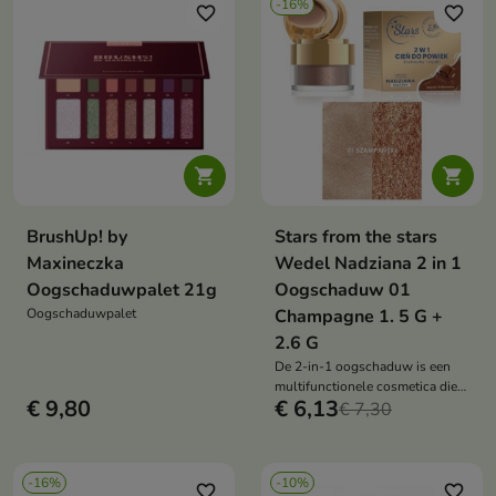
-16%
favorite_border
favorite_border


BrushUp! by
Stars from the stars
Maxineczka
Wedel Nadziana 2 in 1
Oogschaduwpalet 21g
Oogschaduw 01
Oogschaduwpalet
Champagne 1. 5 G +
2.6 G
De 2-in-1 oogschaduw is een
multifunctionele cosmetica die
€ 9,80
€ 6,13
een revolutie teweegbrengt in
€ 7,30
uw oogmake-up
-16%
-10%
favorite_border
favorite_border