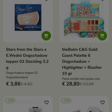


Stars from the Stars x
theBalm C&G Gold
E.Wedel Oogschaduw
Coast Palette 6
topper 02 Dazzling 3,2
Oogschaduw +
g
Highlighter + Blusher
Oogschaduw topper 02
10 gr
Oogverblindend
Palet verrijkt met jojoba-olie
€ 3,86
€ 28,80
€ 4,60
€ 32,00
-10%
-10%
favorite_border
favorite_border