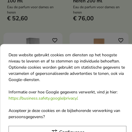
100 ml
heren 200 ml
Eau de parfum voor dames en
Eau de parfum voor dames en
heren
heren
€ 52,60
€ 76,00
favorite_border
favorite_border
Deze website gebruikt cookies om diensten op het hoogste
niveau te leveren en af te stemmen op individuele behoeften.
Optionele cookies worden gebruikt om statistische gegevens te
verzamelen of gepersonaliseerde advertenties te tonen, ook via
Google-diensten.


Informatie over hoe Google gegevens verwerkt, vind je hier:
https://business.safety.google/privacy/
.
Al Haramain Amber
Al Haramain Amber
Oud Carbon Edition
Oud Black Edition Eau
Accepteer je deze cookies en de bijbehorende verwerking van
Eau de Parfum voor
de Parfum voor dames
persoonsgegevens?
dames en heren 100 ml
en heren 100 ml
Al Haramain Amber Oud Carbon
Al Haramain Amber Oud Black