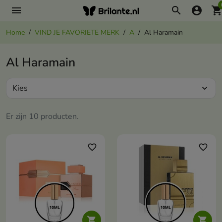
menu
search
account_circle
shopping_ca
Home
VIND JE FAVORIETE MERK
A
Al Haramain
Al Haramain
Kies
expand_more
Er zijn 10 producten.
favorite_border
favorite_border

