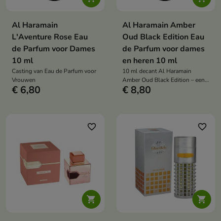
Al Haramain
Al Haramain Amber
L'Aventure Rose Eau
Oud Black Edition Eau
de Parfum voor Dames
de Parfum voor dames
10 ml
en heren 10 ml
Casting van Eau de Parfum voor
10 ml decant Al Haramain
Vrouwen
Amber Oud Black Edition – een
€ 6,80
€ 8,80
luxueuze, oosterse, warme
unisex geur, perfect voor koude
dagen en speciale gelegenheden
favorite_border
favorite_border

