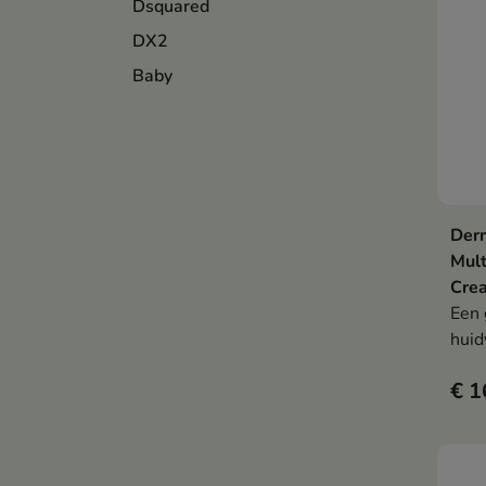
Dsquared
DX2
Baby
Derm
Mult
Cre
Een 
huid
rijp
€ 1
vold
de h