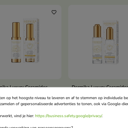
traling herstelt.
favorite_border
mika Luxury Ceramides
Dermika Luxury Ceramide
In winkelwagen
In winkelwag


mide verjongend
Geconcentreerd Anti-Rim
ten op het hoogste niveau te leveren en af te stemmen op individuele b
tserum-essence voor het
Gezichtsserum 30 ml
rzamelen of gepersonaliseerde advertenties te tonen, ook via Google-die
cht 60 ml
Een luxueus dagserum dat
rijke nachtserum die de huid
rimpels gladstrijkt, intensie
werkt, vind je hier:
https://business.safety.google/privacy/
.
nsief regenereert, de
hydrateert en de huid laat
orende verwerking van persoonsgegevens?