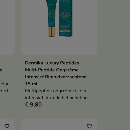
Dermika Luxury Peptides
en
In winkelwagen

ng
Multi-Peptide Oogcrème
Intensief Rimpelverzachtend
ctor
15 ml
eerde
Multipeptide oogcrème is een
 huid
intensief liftende behandeling
€ 9,80
die rimpels gladstrijkt, donkere
kringen en wallen vermindert en
ng
de ogen een jongere, stralende
uitstraling geeft.
favorite_border
favorite_border