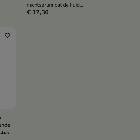
gen
nachtserum dat de huid
€ 12,80
intensief regenereert, de
stevigheid verbetert en de
huidstructuur zichtbaar
versterkt.
favorite_border
or
rende
 stuk