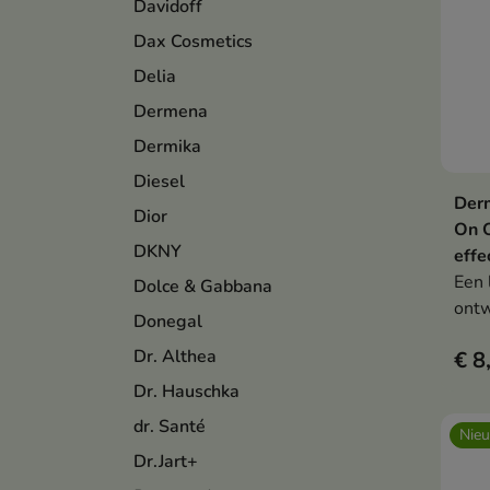
Davidoff
Dax Cosmetics
Delia
Dermena
Dermika
Diesel
Derm
Dior
On 
DKNY
effe
Een 
Dolce & Gabbana
ontw
Donegal
van 
Dr. Althea
€ 8
ogen
Dr. Hauschka
dr. Santé
Nie
Dr.Jart+