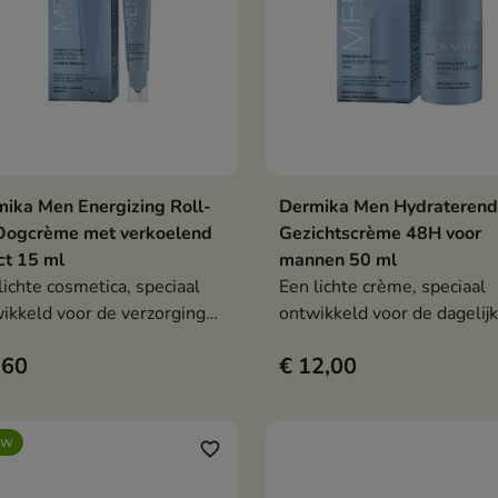
ika Men Energizing Roll-
Dermika Men Hydrateren
In winkelwagen
In winkelwag


Oogcrème met verkoelend
Gezichtscrème 48H voor
ct 15 ml
mannen 50 ml
lichte cosmetica, speciaal
Een lichte crème, speciaal
ikkeld voor de verzorging
ontwikkeld voor de dagelij
de delicate huid rond de
verzorging van de mannenh
,60
€ 12,00
.
uw
favorite_border