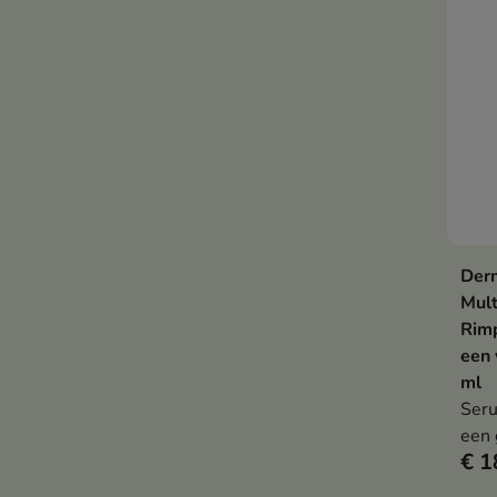
Derm
Mult
Rimp
een 
ml
Seru
een 
€ 1
de h
verm