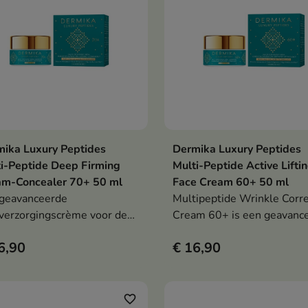
ika Luxury Peptides
Dermika Luxury Peptides
In winkelwagen
In winkelwag


i-Peptide Deep Firming
Multi-Peptide Active Lifti
am-Concealer 70+ 50 ml
Face Cream 60+ 50 ml
geavanceerde
Multipeptide Wrinkle Corre
verzorgingscrème voor de
Cream 60+ is een geavanc
ere huid, ontwikkeld om te
liftende behandeling die de
6,90
€ 16,90
oen aan de behoeften van
steviger maakt, rimpels
uid boven de 70.
vermindert en de teint een
jongere, stralende uitstrali
geeft.
favorite_border