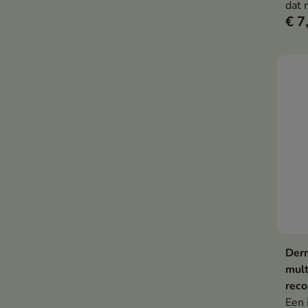
dat 
€ 7
effe
kalm
onde
Derm
mult
reco
Een 