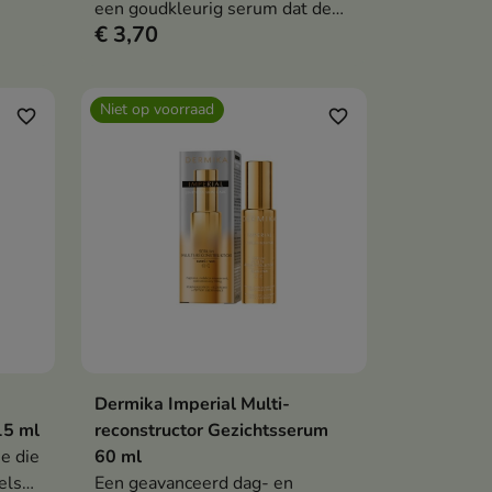
m
een goudkleurig serum dat de
€ 3,70
d
huid intensief hydrateert,
gladmaakt en laat stralen,
waardoor de jeugdige gloed
Niet op voorraad
wordt hersteld.
favorite_border
favorite_border
Dermika Imperial Multi-
Bekijk details
15 ml
reconstructor Gezichtsserum
e die
60 ml
els
Een geavanceerd dag- en