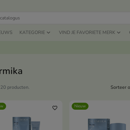
EUWS
KATEGORIE
VIND JE FAVORIETE MERK
rmika
n 20 producten.
Sorteer o
uw
Nieuw
favorite_border