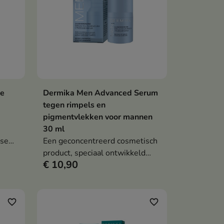
de
Dermika Men Advanced Serum
en
In winkelwagen

tegen rimpels en
pigmentvlekken voor mannen
30 ml
kse
Een geconcentreerd cosmetisch
uid.
product, speciaal ontwikkeld
€ 10,90
voor de behoeften van de
mannenhuid.
favorite_border
favorite_border