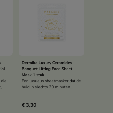
s
Dermika Luxury Ceramides
en
In winkelwagen

ial
Banquet Lifting Face Sheet
Mask 1 stuk
 die
Een luxueus sheetmasker dat de
,
huid in slechts 20 minuten
haar
zichtbaar strakker, gladder en
stralender maakt.
€ 3,30