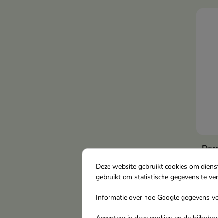
uits
Der
cera
Deze website gebruikt cookies om diens
nach
gebruikt om statistische gegevens te ve
gezi
Een 
Informatie over hoe Google gegevens ver
inte
Accepteer je deze cookies en de bijbeh