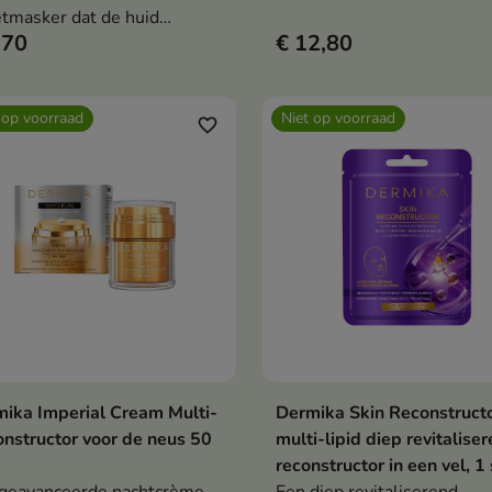
tmasker dat de huid
gladstrijkt en donkere krin
,70
€ 12,80
tbaar gladder, steviger en
en wallen vermindert.
ler maakt in 20 minuten.
 op voorraad
Niet op voorraad
favorite_border
ika Imperial Cream Multi-
Dermika Skin Reconstruct
Bekijk details
Bekijk details
nstructor voor de neus 50
multi-lipid diep revitalise
reconstructor in een vel, 1
geavanceerde nachtcrème
Een diep revitaliserend