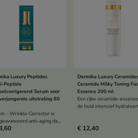
ika Luxury Peptides
Dermika Luxury Ceramide
In winkelwagen
In winkelwag


i-Peptide
Ceramide Milky Toning Fac
elcorrigerend Serum voor
Essence 200 ml
verjongende uitstraling 60
Een rijke ceramide-essence
de huid intensief hydrateert
m – Wrinkle Corrector is
kalmeert en gladmaakt, en 
geavanceerd anti-aging dat
voorbereidt op verdere
8,60
€ 12,40
uid steviger maakt, rimpels
verzorging.
indert en de jeugdige