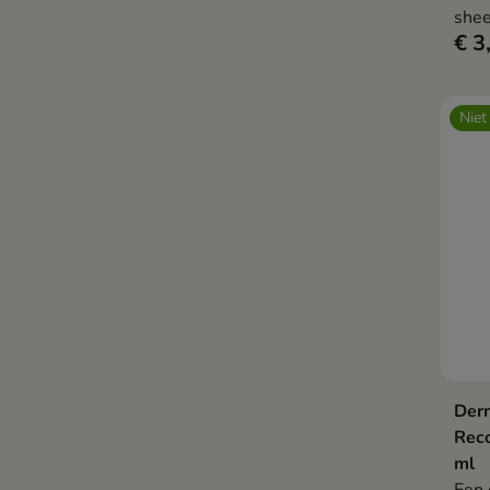
shee
€ 3
zich
vita
Niet
Derm
Reco
ml
Een 