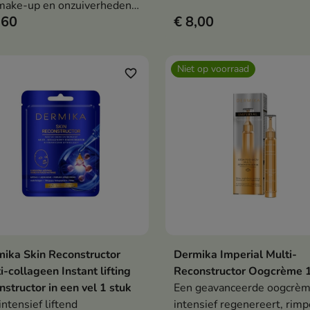
make-up en onzuiverheden
kalmeert en het microbioo
,60
€ 8,00
ctief verwijdert, de huid
versterkt, waardoor de hui
eert en de huidregeneratie
optimaal voorbereid is op
rsteunt.
verdere verzorging.
Niet op voorraad
favorite_border
ika Skin Reconstructor
Dermika Imperial Multi-
In winkelwagen
Bekijk details

i-collageen Instant lifting
Reconstructor Oogcrème 
nstructor in een vel 1 stuk
Een geavanceerde oogcrèm
intensief liftend
intensief regenereert, rimp