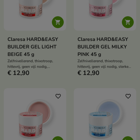


Claresa HARD&EASY
Claresa HARD&EASY
BUILDER GEL LIGHT
BUILDER GEL MILKY
BEIGE 45 g
PINK 45 g
Zelfnivellerend, thixotroop,
Zelfnivellerend, thixotroop,
hittevrij, geen vijl nodig,
hittevrij, geen vijl nodig, sterke
€ 12,90
€ 12,90
natuurlijk, semi-dekkend, beige,
opbouw, natuurlijk, melkachtig
tot 90% dekking, verlenging,
effect, verlenging en versterking,
versterking, langdurige styling.
langdurige styling.
favorite_border
favorite_border