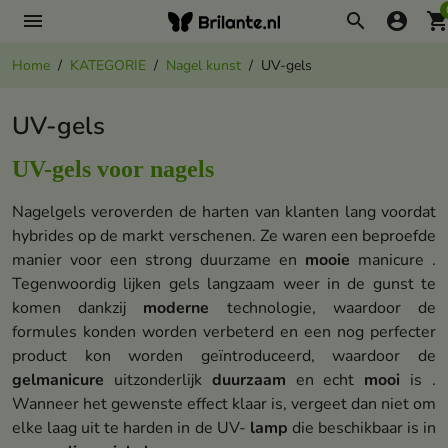
menu
search
account_circle
shopping_ca
Home
KATEGORIE
Nagel kunst
UV-gels
UV-gels
UV-gels voor nagels
Nagelgels veroverden de harten van klanten lang voordat
hybrides op de markt verschenen. Ze waren een beproefde
manier voor een strong duurzame en
mooie
manicure .
Tegenwoordig lijken gels langzaam weer in de gunst te
komen dankzij
moderne
technologie, waardoor de
formules konden worden verbeterd en een nog perfecter
product kon worden geïntroduceerd, waardoor de
gelmanicure
uitzonderlijk
duurzaam
en echt
mooi
is .
Wanneer het gewenste effect klaar is, vergeet dan niet om
elke laag uit te harden in de UV-
lamp
die beschikbaar is in