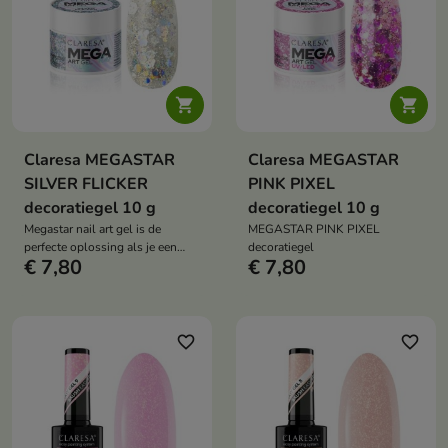


Claresa MEGASTAR
Claresa MEGASTAR
SILVER FLICKER
PINK PIXEL
decoratiegel 10 g
decoratiegel 10 g
Megastar nail art gel is de
MEGASTAR PINK PIXEL
perfecte oplossing als je een
decoratiegel
€ 7,80
€ 7,80
intense glans en een
multidimensionaal effect op je
nagels wilt
favorite_border
favorite_border