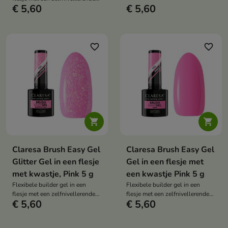
nagelplaat versterkt, het
€ 5,60
€ 5,60
formule die de natuurlijke
opbouwen en verlengen van
nagelplaat versterkt, het
nagels mogelijk maakt en zorgt
opbouwen en verlengen van
voor een langdurige styling
nagels mogelijk maakt en zorgt
zonder barsten of afbrokkelen.
voor een langdurige styling
favorite_border
favorite_border
zonder barsten of afbrokkelen.


Claresa Brush Easy Gel
Claresa Brush Easy Gel
Glitter Gel in een flesje
Gel in een flesje met
met kwastje, Pink 5 g
een kwastje Pink 5 g
Flexibele builder gel in een
Flexibele builder gel in een
flesje met een zelfnivellerende
flesje met een zelfnivellerende
€ 5,60
€ 5,60
formule die de natuurlijke
formule die de natuurlijke
nagelplaat versterkt, het
nagelplaat versterkt, het
opbouwen en verlengen van
opbouwen en verlengen van