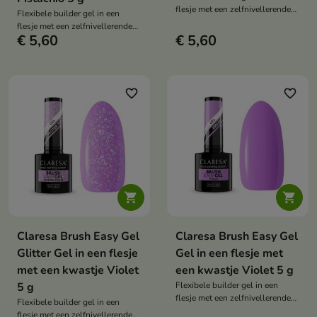
flesje met een zelfnivellerende
Flexibele builder gel in een
formule die de natuurlijke
flesje met een zelfnivellerende
nagelplaat versterkt, het
€ 5,60
€ 5,60
formule die de natuurlijke
opbouwen en verlengen van
nagelplaat versterkt, het
nagels mogelijk maakt en zorgt
opbouwen en verlengen van
voor een langdurige styling
nagels mogelijk maakt en zorgt
zonder barsten of afbrokkelen.
voor een langdurige styling
favorite_border
favorite_border
zonder barsten of afbrokkelen.


Claresa Brush Easy Gel
Claresa Brush Easy Gel
Glitter Gel in een flesje
Gel in een flesje met
met een kwastje Violet
een kwastje Violet 5 g
5 g
Flexibele builder gel in een
flesje met een zelfnivellerende
Flexibele builder gel in een
formule die de natuurlijke
flesje met een zelfnivellerende