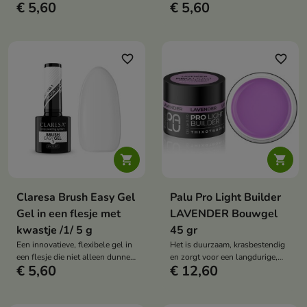
€ 5,60
€ 5,60
verzwakte nagels verhardt en
verzwakte nagels verhardt en
versterkt
versterkt
favorite_border
favorite_border


Claresa Brush Easy Gel
Palu Pro Light Builder
Gel in een flesje met
LAVENDER Bouwgel
kwastje /1/ 5 g
45 gr
Een innovatieve, flexibele gel in
Het is duurzaam, krasbestendig
een flesje die niet alleen dunne,
en zorgt voor een langdurige,
€ 5,60
€ 12,60
verzwakte nagels verhardt en
intense glans
versterkt