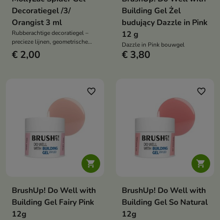
Decoratiegel /3/
Building Gel Żel
Orangist 3 ml
budujący Dazzle in Pink
Rubberachtige decoratiegel –
12 g
precieze lijnen, geometrische
Dazzle in Pink bouwgel
patronen en artistieke vrijheid
€ 2,00
€ 3,80
favorite_border
favorite_border


BrushUp! Do Well with
BrushUp! Do Well with
Building Gel Fairy Pink
Building Gel So Natural
12g
12g