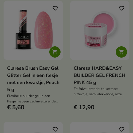
nagels mogelijk maakt en zorgt
nagels mogelijk maakt en zorgt
voor een langdurige styling
voor een langdurige styling
favorite_border
favorite_border
zonder barsten of afbrokkelen.
zonder barsten of afbrokkelen.


Claresa Brush Easy Gel
Claresa HARD&EASY
Glitter Gel in een flesje
BUILDER GEL FRENCH
met een kwastje, Peach
PINK 45 g
5 g
Zelfnivellerende, thixotrope,
hittevrije, semi-dekkende, roze
Flexibele builder gel in een
buildergel, tot 90% dekking,
flesje met een zelfnivellerende
verlenging, versterking,
€ 5,60
€ 12,90
formule die de natuurlijke
langdurige styling.
nagelplaat versterkt, het
opbouwen en verlengen van
nagels mogelijk maakt en zorgt
voor een langdurige styling
favorite_border
favorite_border