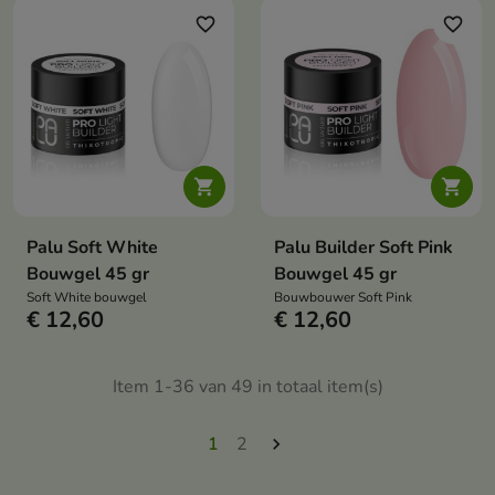
favorite_border
favorite_border


Palu Soft White
Palu Builder Soft Pink
Bouwgel 45 gr
Bouwgel 45 gr
Soft White bouwgel
Bouwbouwer Soft Pink
€ 12,60
€ 12,60
Item 1-36 van 49 in totaal item(s)
1
2
