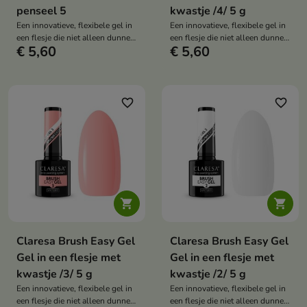
penseel 5
kwastje /4/ 5 g
Een innovatieve, flexibele gel in
Een innovatieve, flexibele gel in
een flesje die niet alleen dunne,
een flesje die niet alleen dunne,
€ 5,60
€ 5,60
verzwakte nagels verhardt en
verzwakte nagels verhardt en
versterkt
versterkt
favorite_border
favorite_border


Claresa Brush Easy Gel
Claresa Brush Easy Gel
Gel in een flesje met
Gel in een flesje met
kwastje /3/ 5 g
kwastje /2/ 5 g
Een innovatieve, flexibele gel in
Een innovatieve, flexibele gel in
een flesje die niet alleen dunne,
een flesje die niet alleen dunne,