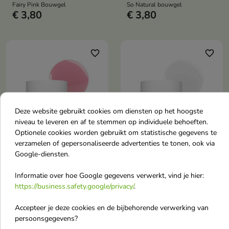
Fairy Pink Bouwgel
So Natural bouwgel
€ 3,80
€ 3,80
favorite_border
favorite_border
Deze website gebruikt cookies om diensten op het hoogste
niveau te leveren en af te stemmen op individuele behoeften.


Optionele cookies worden gebruikt om statistische gegevens te
verzamelen of gepersonaliseerde advertenties te tonen, ook via
Google-diensten.
BrushUp! Do Well with
BrushUp! Do Well with
Building Gel Cozy in
Building Gel White
Informatie over hoe Google gegevens verwerkt, vind je hier:
Pink 12 g
Star Building Gel 12 g
https://business.safety.google/privacy/
.
Gezellig in Pink Builder Gel
White Ster Bouw Gel
€ 3,80
€ 3,80
Accepteer je deze cookies en de bijbehorende verwerking van
persoonsgegevens?