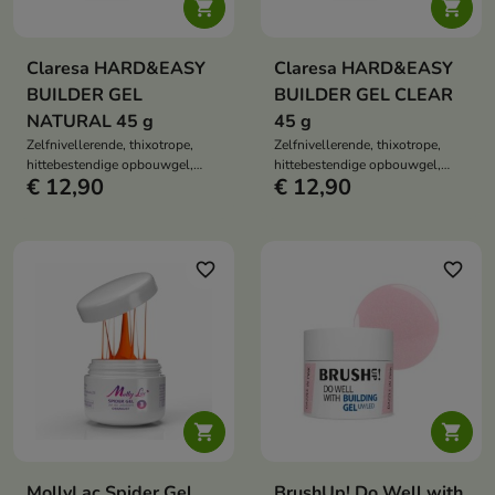


Claresa HARD&EASY
Claresa HARD&EASY
BUILDER GEL
BUILDER GEL CLEAR
NATURAL 45 g
45 g
Zelfnivellerende, thixotrope,
Zelfnivellerende, thixotrope,
hittebestendige opbouwgel,
hittebestendige opbouwgel,
€ 12,90
€ 12,90
geen bakproces in de lamp, geen
geen bakproces in de lamp, geen
vijltechniek, sterke constructie,
vijltechniek, sterke constructie,
verlenging van de vulling,
verlengbaar en hervulbaar,
langdurige styling.
langdurige styling.
favorite_border
favorite_border


MollyLac Spider Gel
BrushUp! Do Well with