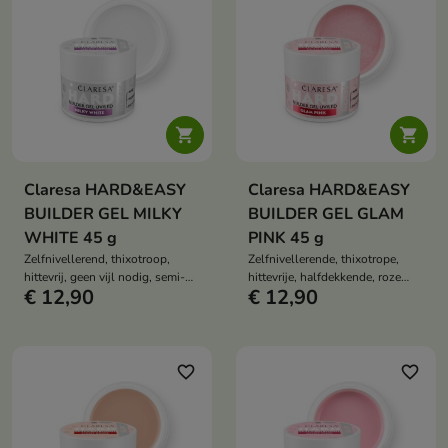
zonder barsten of afbrokkelen.


Claresa HARD&EASY
Claresa HARD&EASY
BUILDER GEL MILKY
BUILDER GEL GLAM
WHITE 45 g
PINK 45 g
Zelfnivellerend, thixotroop,
Zelfnivellerende, thixotrope,
hittevrij, geen vijl nodig, semi-
hittevrije, halfdekkende, roze
€ 12,90
€ 12,90
dekkend, melkachtige tint, tot
buildergel met een glans, geen
90% dekking, verlenging,
vijl nodig, extensies,
versterking, langdurige styling.
versterkend, langdurige styling.
favorite_border
favorite_border