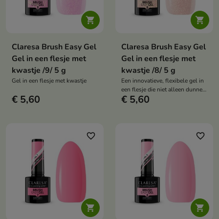


Claresa Brush Easy Gel
Claresa Brush Easy Gel
Gel in een flesje met
Gel in een flesje met
kwastje /9/ 5 g
kwastje /8/ 5 g
Gel in een flesje met kwastje
Een innovatieve, flexibele gel in
een flesje die niet alleen dunne,
€ 5,60
€ 5,60
verzwakte nagels verhardt en
versterkt
favorite_border
favorite_border

