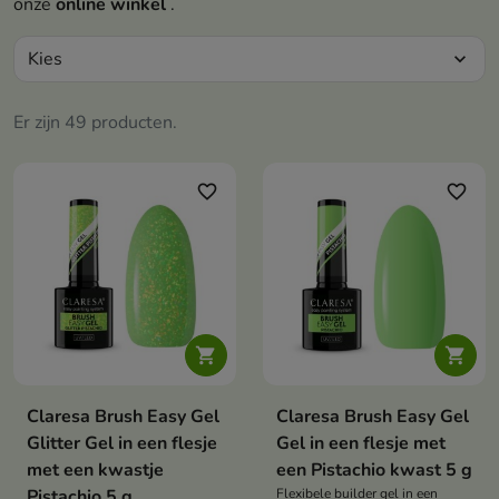
onze
online
winkel
.
Kies
expand_more
Er zijn 49 producten.
favorite_border
favorite_border


Claresa Brush Easy Gel
Claresa Brush Easy Gel
Glitter Gel in een flesje
Gel in een flesje met
met een kwastje
een Pistachio kwast 5 g
Pistachio 5 g
Flexibele builder gel in een