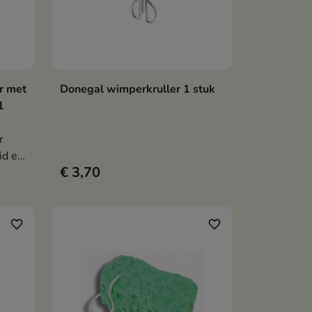
r met
Donegal wimperkruller 1 stuk
en
In winkelwagen

1
r
id en
€ 3,70
favorite_border
favorite_border