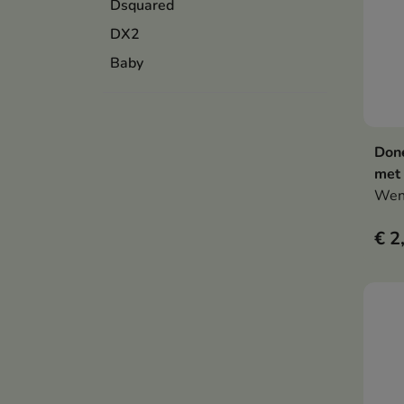
Dsquared
DX2
Baby
Don
met 
Wen
€ 2