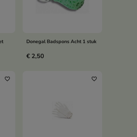
et
Donegal Badspons Acht 1 stuk
en
In winkelwagen

€ 2,50
favorite_border
favorite_border