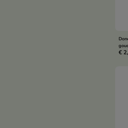
Done
goud
€ 2