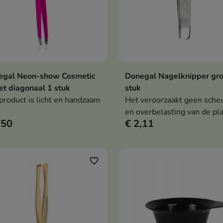
egal Neon-show Cosmetic
Donegal Nagelknipper gro
In winkelwagen
In winkelwag


et diagonaal 1 stuk
stuk
product is licht en handzaam
Het veroorzaakt geen sche
en overbelasting van de pl
,50
€ 2,11
favorite_border