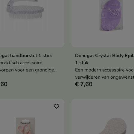
gal handborstel 1 stuk
Donegal Crystal Body Epil
In winkelwagen
In winkelwag


praktisch accessoire
1 stuk
orpen voor een grondige
Een modern accessoire voo
iging van handen en nagels.
verwijderen van ongewens
,60
€ 7,60
haartjes, dat gebruikmaakt
microkristaltechnologie om
haartjes zachtjes van het
huidoppervlak te verwijder
favorite_border