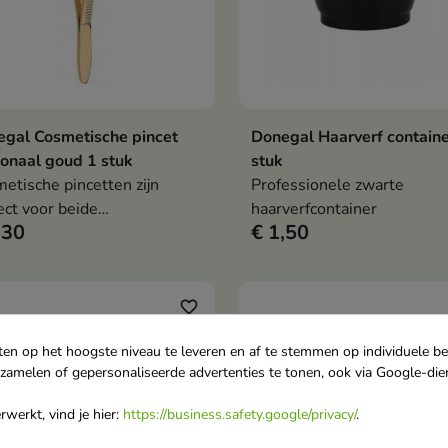
gal Cosmetische pincet
Donegal Haarverf containe
In winkelwagen
In winkelwag


onaal goud 1 stuk
stuk
etische pincetten zijn
Professionele zwarte
ect voor beide
haarverfcontainer
,30
€ 1,50
sbehandelingen
favorite_border
ten op het hoogste niveau te leveren en af te stemmen op individuele b
rzamelen of gepersonaliseerde advertenties te tonen, ook via Google-die
werkt, vind je hier:
https://business.safety.google/privacy/
.