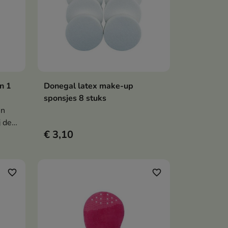
n 1
Donegal latex make-up
en
In winkelwagen

sponsjes 8 stuks
en
 de
€ 3,10
voeten
et
e van
favorite_border
favorite_border