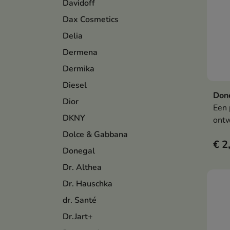
Davidoff
Dax Cosmetics
Delia
Dermena
Dermika
Diesel
Done
Dior
Een 
DKNY
ontw
rein
Dolce & Gabbana
€ 2
Donegal
Dr. Althea
Dr. Hauschka
dr. Santé
Dr.Jart+