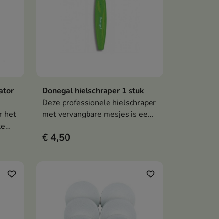
ator
Donegal hielschraper 1 stuk
en
In winkelwagen

Deze professionele hielschraper
r het
met vervangbare mesjes is een
te
effectief hulpmiddel voor het
€ 4,50
 van
verwijderen ego . Hij garandeert
 de
een nauwkeurige werking,
gebruiksgemak en hygiënische
en.
voetverzorging.
favorite_border
favorite_border