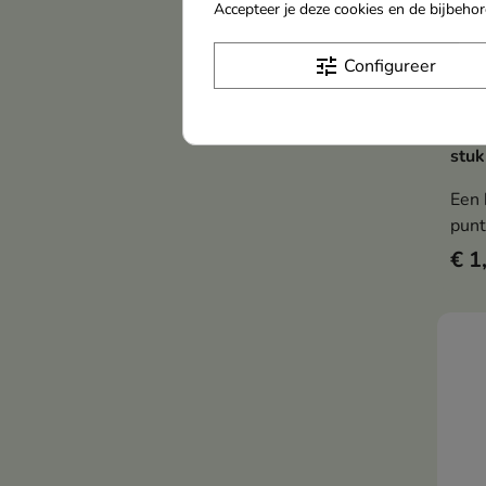
Accepteer je deze cookies en de bijbeh
tune
Configureer
Done
stuk
Een 
punt
€ 1