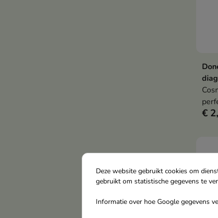
Done
diag
Cosm
perf
€ 2
thui
Deze website gebruikt cookies om diens
gebruikt om statistische gegevens te ve
Informatie over hoe Google gegevens ver