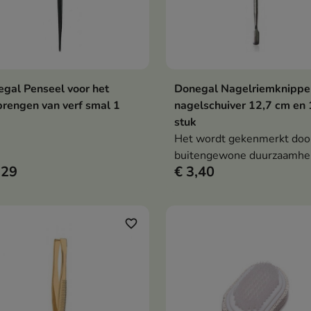
gal Penseel voor het
Donegal Nagelriemknippe
In winkelwagen
In winkelwag


rengen van verf smal 1
nagelschuiver 12,7 cm en 
stuk
Het wordt gekenmerkt doo
buitengewone duurzaamhe
,29
€ 3,40
functionaliteit
favorite_border