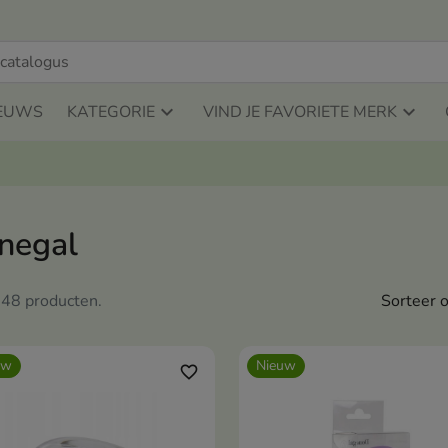
EUWS
KATEGORIE
VIND JE FAVORIETE MERK
negal
n 48 producten.
Sorteer o
uw
Nieuw
favorite_border