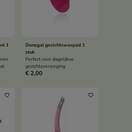
ot 1
Donegal gezichtswaspad 1
en
In winkelwagen

stuk
uren
Perfect voor dagelijkse
aat
gezichtsverzorging
€ 2,00
favorite_border
favorite_border