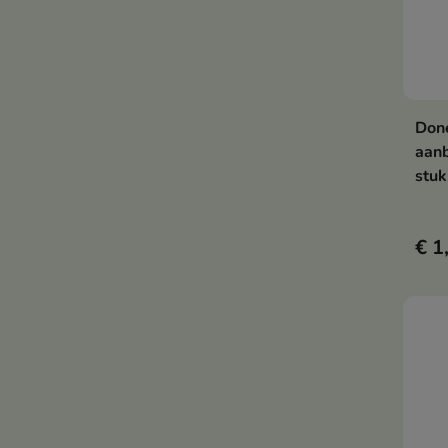
Done
aanb
stuk
€ 1