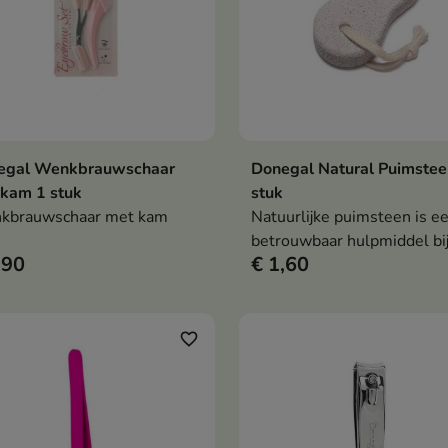
egal Wenkbrauwschaar
Donegal Natural Puimstee
In winkelwagen
In winkelwag


kam 1 stuk
stuk
kbrauwschaar met kam
Natuurlijke puimsteen is e
betrouwbaar hulpmiddel bij
,90
€ 1,60
dagelijkse verzorging van 
en andere lichaamsdelen m
een neiging tot keratinisati
de opperhuid.
favorite_border