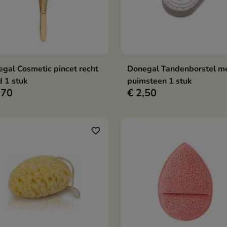
gal Cosmetic pincet recht
Donegal Tandenborstel m
In winkelwagen
In winkelwag


 1 stuk
puimsteen 1 stuk
,70
€ 2,50
favorite_border