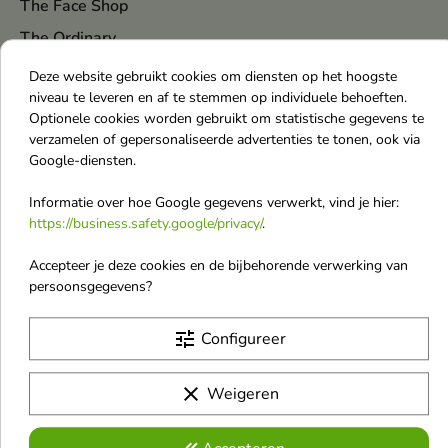
The Face Shop
The Ordinary
The Saem
Deze website gebruikt cookies om diensten op het hoogste
niveau te leveren en af te stemmen op individuele behoeften.
theBalm
Optionele cookies worden gebruikt om statistische gegevens te
Tiziana Terenzi
verzamelen of gepersonaliseerde advertenties te tonen, ook via
Google-diensten.
Tocobo
Tom Ford
Informatie over hoe Google gegevens verwerkt, vind je hier:
https://business.safety.google/privacy/
.
Tommy
Top
Accepteer je deze cookies en de bijbehorende verwerking van
persoonsgegevens?
Torriden
Tołpa
tune
Configureer
Trust My Sister
clear
Weigeren