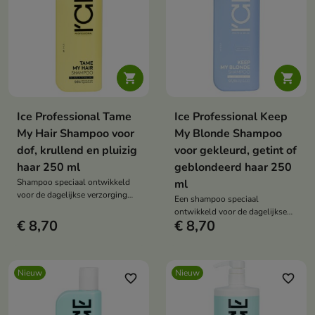


Ice Professional Tame
Ice Professional Keep
My Hair Shampoo voor
My Blonde Shampoo
dof, krullend en pluizig
voor gekleurd, getint of
haar 250 ml
geblondeerd haar 250
Shampoo speciaal ontwikkeld
ml
voor de dagelijkse verzorging
Een shampoo speciaal
van haar dat gladmakend en
ontwikkeld voor de dagelijkse
hydraterend moet zijn.
€ 8,70
€ 8,70
verzorging van blond haar –
natuurlijk, geverfd, getint en met
highlights.
Nieuw
Nieuw
favorite_border
favorite_border