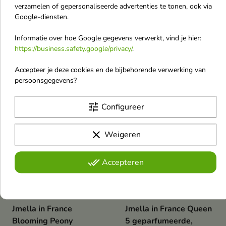
Ecoforia Aqua Moist
Ecoforia Color Protect
verzamelen of gepersonaliseerde advertenties te tonen, ook via
Hydraterende
Kleurbeschermende
Google-diensten.
Haarshampoo 400 ml
Shampoo voor
Informatie over hoe Google gegevens verwerkt, vind je hier:
Hydraterende shampoo speciaal
Gekleurd Haar 400 ml
ontwikkeld voor de dagelijkse
https://business.safety.google/privacy/
.
Reinigt mild haar en hoofdhuid
verzorging van droog,
en helpt de kleurintensiteit te
uitgedroogd en dof haar.
€ 8,60
€ 8,60
beschermen tegen vroegtijdige
Accepteer je deze cookies en de bijbehorende verwerking van
vervaging.
persoonsgegevens?
Nieuw
Nieuw
tune
Configureer
favorite_border
favorite_border
clear
Weigeren
done_all
Accepteren


Jmella in France
Jmella in France Queen
Blooming Peony
5 geparfumeerde,