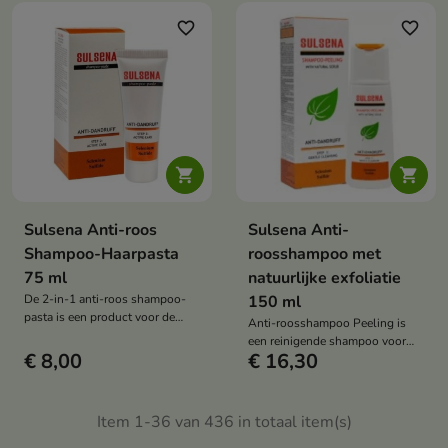
verrijkt met aloë vera en het
ACGG-antioxidantencomplex.
favorite_border
favorite_border


Sulsena Anti-roos
Sulsena Anti-
Shampoo-Haarpasta
roosshampoo met
75 ml
natuurlijke exfoliatie
De 2-in-1 anti-roos shampoo-
150 ml
pasta is een product voor de
Anti-roosshampoo Peeling is
verzorging van de hoofdhuid
een reinigende shampoo voor
met roos. Het helpt roos te
€ 8,00
€ 16,30
hoofdhuiden die gevoelig zijn
verminderen, de talgproductie te
voor vette roos. De shampoo
reguleren en de gezonde
helpt roos te verminderen, de
uitstraling van het haar te
talgproductie te reguleren en de
Item 1-36 van 436 in totaal item(s)
ondersteunen.
hoofdhuid te verfrissen.