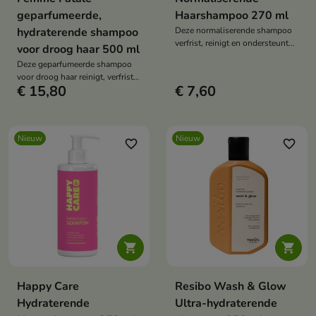
geparfumeerde,
Haarshampoo 270 ml
hydraterende shampoo
Deze normaliserende shampoo
verfrist, reinigt en ondersteunt
voor droog haar 500 ml
de balans van de hoofdhuid en
Deze geparfumeerde shampoo
het haar dat gevoelig is voor
voor droog haar reinigt, verfrist
vettigheid. De veganistische
€ 15,80
€ 7,60
en maakt het haar zacht. De
formule, met menthol,
milde formule met een licht zure
panthenol, plantaardige
pH-waarde, verrijkt met
eiwitten, tarwe-eiwitten en
glycerine, plantenextracten,
neroli (en mogelijk andere
Nieuw
Nieuw
aminozuren en de geur van
favorite_border
favorite_border
essentiële oliën), bevat 95%
lychee, lelie en vanille,
ingrediënten van natuurlijke
ondersteunt de dagelijkse
oorsprong.
haarverzorging.


Happy Care
Resibo Wash & Glow
Hydraterende
Ultra-hydraterende