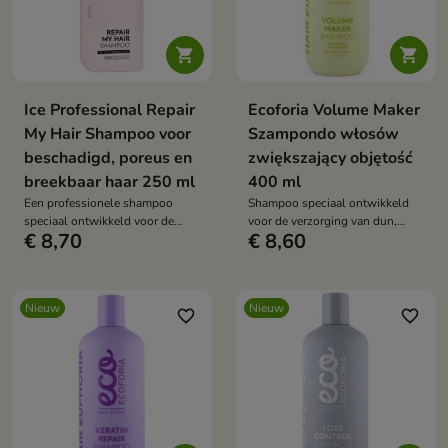


Ice Professional Repair
Ecoforia Volume Maker
My Hair Shampoo voor
Szampondo włosów
beschadigd, poreus en
zwiększający objętość
breekbaar haar 250 ml
400 ml
Een professionele shampoo
Shampoo speciaal ontwikkeld
speciaal ontwikkeld voor de
voor de verzorging van dun,
€ 8,70
€ 8,60
verzorging van verzwakt, zeer
kwetsbaar en futloos haar.
poreus en beschadigd haar.
Nieuw
Nieuw
favorite_border
favorite_border