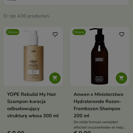
Er zijn 436 producten.
Nieuw
Nieuw
favorite_border
favorite_border


YOPE Rebuild My Hair
Anwen x Ministerstwo
Szampon-kuracja
Hydraterende Rozen-
odbudowujący
Frambozen Shampoo
strukturę włosa 300 ml
200 ml
De milde formule verwijdert
effectief onzuiverheden en helpt
het haar zacht en soepel te