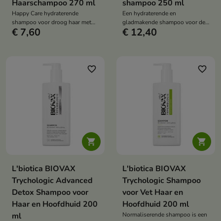
Haarschampoo 270 ml
shampoo 250 ml
Happy Care hydraterende
Een hydraterende en
shampoo voor droog haar met
gladmakende shampoo voor de
€ 7,60
€ 12,40
D-panthenol, sorbitol en
dagelijkse reiniging van haar en
allantoïne reinigt, kalmeert en
hoofdhuid. Reinigt mild maar
herstelt de zachtheid.
effectief, hydrateert, maakt het
haar glad en helpt de zachtheid,
elasticiteit en natuurlijke glans
favorite_border
favorite_border
te herstellen.


L'biotica BIOVAX
L'biotica BIOVAX
Trychologic Advanced
Trychologic Shampoo
Detox Shampoo voor
voor Vet Haar en
Haar en Hoofdhuid 200
Hoofdhuid 200 ml
ml
Normaliserende shampoo is een