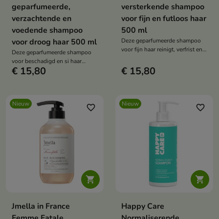
geparfumeerde,
versterkende shampoo
verzachtende en
voor fijn en futloos haar
voedende shampoo
500 ml
voor droog haar 500 ml
Deze geparfumeerde shampoo
voor fijn haar reinigt, verfrist en
Deze geparfumeerde shampoo
laat het haar licht en zacht
voor beschadigd en si haar
aanvoelen. De milde formule
€ 15,80
€ 15,80
reinigt, verfrist en maakt het haar
met een licht zure pH-waarde,
zacht. De formule met glycerine,
verrijkt met glycerine,
plantenextracten, aminozuren en
plantenextracten, aminozuren en
de geur van mandarijn, roze
de geur van aldehyden, jasmijn
Nieuw
Nieuw
pioenroos en witte ego
favorite_border
favorite_border
en witte ego ondersteunt de
ondersteunt de dagelijkse
dagelijkse verzorging van haar
verzorging van zeer droog haar.
met weinig volume.


Jmella in France
Happy Care
Femme Fatale
Normaliserende