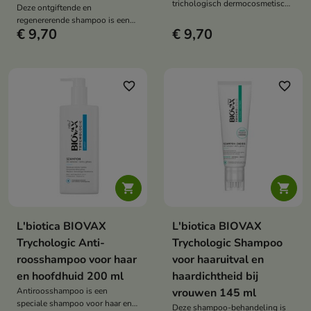
trichologisch dermocosmetisch
Deze ontgiftende en
product bedoeld voor de
regenererende shampoo is een
verzorging van haar dat de
€ 9,70
€ 9,70
product voor zwaar haar, haar
neiging heeft vet en seborroïsch
dat volume mist en een
te worden, en een gevoelige
hoofdhuid die grondig gereinigd,
hoofdhuid met symptomen van
verfrist en geregenereerd moet
schilfering en jeuk.
worden.
favorite_border
favorite_border


L'biotica BIOVAX
L'biotica BIOVAX
Trychologic Anti-
Trychologic Shampoo
roosshampoo voor haar
voor haaruitval en
en hoofdhuid 200 ml
haardichtheid bij
Antiroosshampoo is een
vrouwen 145 ml
speciale shampoo voor haar en
Deze shampoo-behandeling is