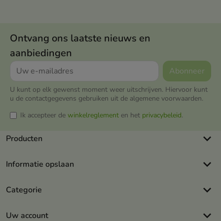
Ontvang ons laatste nieuws en
aanbiedingen
U kunt op elk gewenst moment weer uitschrijven. Hiervoor kunt
u de contactgegevens gebruiken uit de algemene voorwaarden.
Ik accepteer de
winkelreglement
en het
privacybeleid
.
keyboard_arrow_down
Producten
keyboard_arrow_down
Informatie opslaan
keyboard_arrow_down
Categorie
keyboard_arrow_down
Uw account