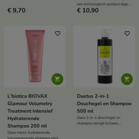
hoofdhuid die de symptomen
een trichologisch product tegen
van droge en vette roos,
€ 9,70
€ 10,90
haaruitval dat de hoofdhuid
schilfering en jeuk helpt
reinigt en tegelijkertijd de
verminderen.
microcirculatie stimuleert met
een massage. De formule, met
exosome-technologie, kopyrrol,
favorite_border
favorite_border
capixyl, cafeïne, biotine en
niacinamide, helpt haaruitval te
verminderen, de haargroei te
stimuleren en de conditie van de
hoofdhuid en het haar te
verbeteren.


L'biotica BIOVAX
Duetus 2-in-1
Glamour Volumetry
Douchegel en Shampoo
Treatment Intensief
500 ml
Hydraterende
Deze 2-in-1 douchegel en
shampoo reinigt lichaam,
Shampoo 200 ml
gezicht en haar op milde wijze,
Deze intens hydraterende,
ondersteunt een optimale
volumegevende shampoo reinigt