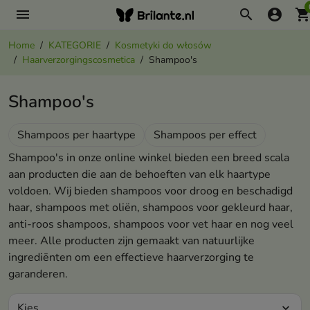
menu
search
account_circle
shopping_ca
Home
KATEGORIE
Kosmetyki do włosów
Haarverzorgingscosmetica
Shampoo's
Shampoo's
Shampoos per haartype
Shampoos per effect
Shampoo's in onze online winkel bieden een breed scala
aan producten die aan de behoeften van elk haartype
voldoen. Wij bieden shampoos voor droog en beschadigd
haar, shampoos met oliën, shampoos voor gekleurd haar,
anti-roos shampoos, shampoos voor vet haar en nog veel
meer. Alle producten zijn gemaakt van natuurlijke
ingrediënten om een effectieve haarverzorging te
garanderen.
Kies
expand_more