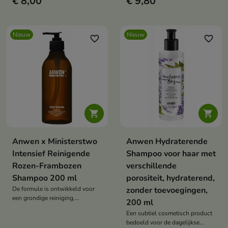
€ 8,00
€ 9,80
houden.
Nieuw
Nieuw
favorite_border
favorite_border


Anwen x Ministerstwo
Anwen Hydraterende
Intensief Reinigende
Shampoo voor haar met
Rozen-Frambozen
verschillende
Shampoo 200 ml
porositeit, hydraterend,
De formule is ontwikkeld voor
zonder toevoegingen,
een grondige reiniging,
200 ml
waardoor het haar wordt
Een subtiel cosmetisch product
voorbereid op verdere
bedoeld voor de dagelijkse
verzorging.