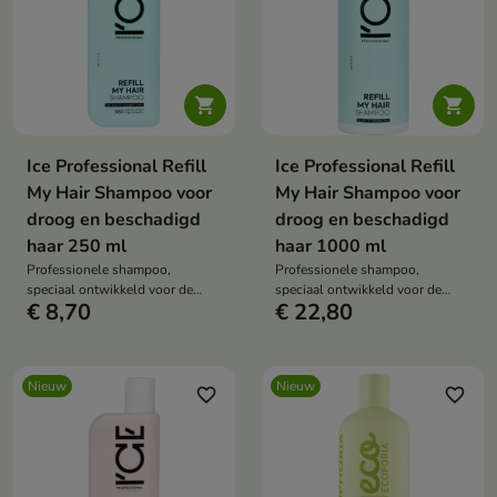


Ice Professional Refill
Ice Professional Refill
My Hair Shampoo voor
My Hair Shampoo voor
droog en beschadigd
droog en beschadigd
haar 250 ml
haar 1000 ml
Professionele shampoo,
Professionele shampoo,
speciaal ontwikkeld voor de
speciaal ontwikkeld voor de
€ 8,70
€ 22,80
dagelijkse verzorging van droog,
dagelijkse verzorging van droog,
beschadigd en futloos haar.
beschadigd en futloos haar.
Nieuw
Nieuw
favorite_border
favorite_border