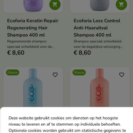


Ecoforia Keratin Repair
Ecoforia Loss Control
Regenerating Hair
Anti-Haaruitval
Shampoo 400 ml
Shampoo 400 ml
Regenererende shampoo
Shampoo speciaal ontwikkeld
speciaal ontwikkeld voor de
voor de dagelijkse verzorging
€ 8,60
€ 8,60
verzorging van beschadigd,
van verzwakt haar dat gevoelig
verzwakt en breekbaar haar.
is voor haaruitval.
Nieuw
Nieuw
favorite_border
favorite_border
Deze website gebruikt cookies om diensten op het hoogste


niveau te leveren en af te stemmen op individuele behoeften.
Optionele cookies worden gebruikt om statistische gegevens te