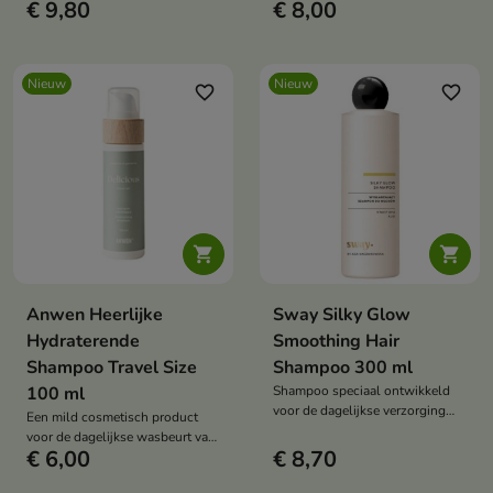
€ 9,80
€ 8,00
verzorging van haar dat
hydratatie en balans nodig heeft.
Nieuw
Nieuw
favorite_border
favorite_border


Anwen Heerlijke
Sway Silky Glow
Hydraterende
Smoothing Hair
Shampoo Travel Size
Shampoo 300 ml
100 ml
Shampoo speciaal ontwikkeld
voor de dagelijkse verzorging
Een mild cosmetisch product
van weerbarstig, si en futloos
voor de dagelijkse wasbeurt van
haar.
€ 6,00
€ 8,70
haar en hoofdhuid.