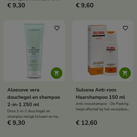
hydratatie en laat een
€ 9,30
€ 9,60
het haar en de hoofdhuid, geeft
aangenaam fris gevoel achter
het haar volume vanaf de
dankzij natuurlijke etherische
haarwortels, waardoor het licht
oliën.
aanvoelt en er zichtbaar voller
uitziet.
favorite_border
favorite_border


Aloesove vera
Sulsena Anti-roos
douchegel en shampoo
Haarshampoo 150 ml
2-in-1 250 ml
Anti-roosshampoo - De Peeling
helpt effectief bij het verwijderen
Deze 2-in-1 douchegel en
van vette roos, reinigt de
shampoo reinigt lichaam en haar
hoofdhuid, reguleert de
€ 9,30
€ 12,60
op milde wijze, hydrateert de
talgproductie en helpt jeuk en
huid en beschermt deze tegen
ongemak te verminderen.
uitdroging dankzij de formule