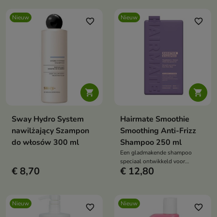
Nieuw
Nieuw
favorite_border
favorite_border


Sway Hydro System
Hairmate Smoothie
nawilżający Szampon
Smoothing Anti-Frizz
do włosów 300 ml
Shampoo 250 ml
Een gladmakende shampoo
speciaal ontwikkeld voor
€ 8,70
€ 12,80
weerbarstig, droog en pluizig
haar.
Nieuw
Nieuw
favorite_border
favorite_border