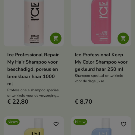


Ice Professional Repair
Ice Professional Keep
My Hair Shampoo voor
My Color Shampoo voor
beschadigd, poreus en
gekleurd haar 250 ml
breekbaar haar 1000
Shampoo speciaal ontwikkeld
voor de dagelijkse
ml
haarverzorging na het kleuren.
Professionele shampoo speciaal
ontwikkeld voor de verzorging
€ 22,80
€ 8,70
van verzwakt, zeer poreus en
beschadigd haar.
Nieuw
Nieuw
favorite_border
favorite_border