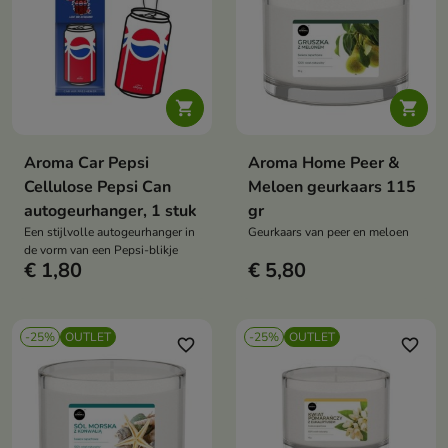


Aroma Car Pepsi
Aroma Home Peer &
Cellulose Pepsi Can
Meloen geurkaars 115
autogeurhanger, 1 stuk
gr
Een stijlvolle autogeurhanger in
Geurkaars van peer en meloen
de vorm van een Pepsi-blikje
€ 1,80
€ 5,80
-25%
OUTLET
-25%
OUTLET
favorite_border
favorite_border