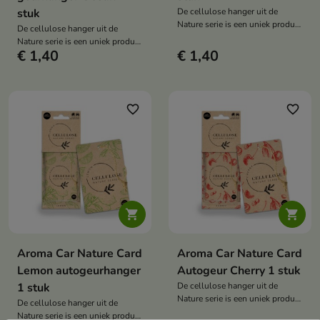
stuk
De cellulose hanger uit de
Nature serie is een uniek product
De cellulose hanger uit de
geïnspireerd op de natuur
Nature serie is een uniek product
€ 1,40
€ 1,40
geïnspireerd op de natuur
favorite_border
favorite_border


Aroma Car Nature Card
Aroma Car Nature Card
Lemon autogeurhanger
Autogeur Cherry 1 stuk
1 stuk
De cellulose hanger uit de
Nature serie is een uniek product
De cellulose hanger uit de
geïnspireerd op de natuur
Nature serie is een uniek product