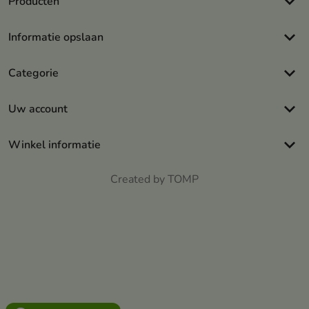
keyboard_arrow_down
Producten
keyboard_arrow_down
Informatie opslaan
keyboard_arrow_down
Categorie
keyboard_arrow_down
Uw account
keyboard_arrow_down
Winkel informatie
Created by TOMP