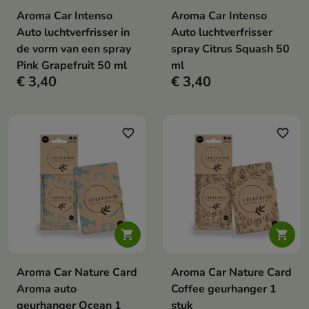
Aroma Car Intenso
Aroma Car Intenso
Auto luchtverfrisser in
Auto luchtverfrisser
de vorm van een spray
spray Citrus Squash 50
Pink Grapefruit 50 ml
ml
€ 3,40
€ 3,40
favorite_border
favorite_border


Aroma Car Nature Card
Aroma Car Nature Card
Aroma auto
Coffee geurhanger 1
geurhanger Ocean 1
stuk