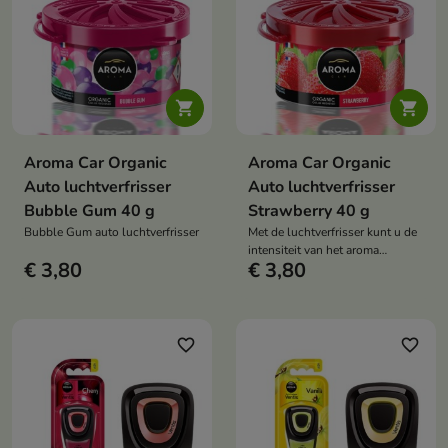


Aroma Car Organic
Aroma Car Organic
Auto luchtverfrisser
Auto luchtverfrisser
Bubble Gum 40 g
Strawberry 40 g
Bubble Gum auto luchtverfrisser
Met de luchtverfrisser kunt u de
intensiteit van het aroma
€ 3,80
€ 3,80
aanpassen aan uw voorkeuren
favorite_border
favorite_border