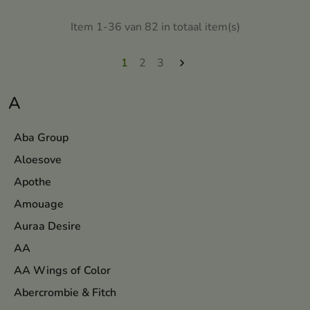
Item 1-36 van 82 in totaal item(s)
1
2
3

A
Aba Group
Aloesove
Apothe
Amouage
Auraa Desire
AA
AA Wings of Color
Abercrombie & Fitch