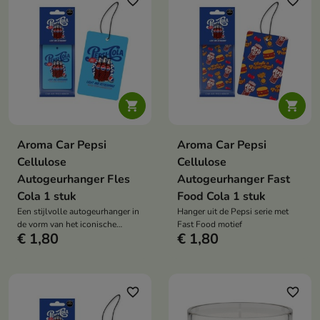
favorite_border
favorite_border


Aroma Car Pepsi
Aroma Car Pepsi
Cellulose
Cellulose
Autogeurhanger Fles
Autogeurhanger Fast
Cola 1 stuk
Food Cola 1 stuk
Een stijlvolle autogeurhanger in
Hanger uit de Pepsi serie met
de vorm van het iconische
Fast Food motief
€ 1,80
€ 1,80
colaflesje
favorite_border
favorite_border