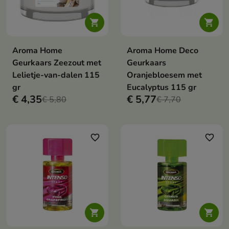


Aroma Home
Aroma Home Deco
Geurkaars Zeezout met
Geurkaars
Lelietje-van-dalen 115
Oranjebloesem met
gr
Eucalyptus 115 gr
€ 4,35
€ 5,77
€ 5,80
€ 7,70
favorite_border
favorite_border

