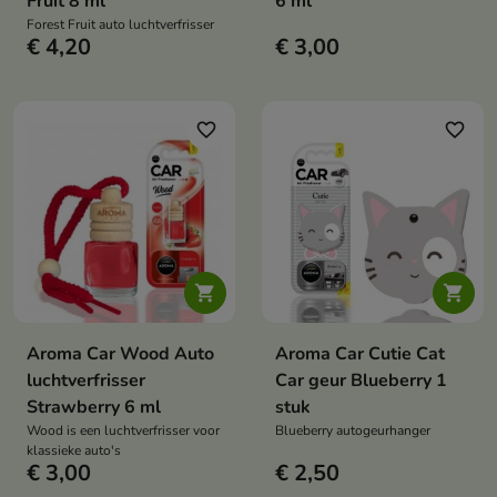
Fruit 8 ml
6 ml
Forest Fruit auto luchtverfrisser
€ 4,20
€ 3,00
favorite_border
favorite_border


Aroma Car Wood Auto
Aroma Car Cutie Cat
luchtverfrisser
Car geur Blueberry 1
Strawberry 6 ml
stuk
Wood is een luchtverfrisser voor
Blueberry autogeurhanger
klassieke auto's
€ 3,00
€ 2,50