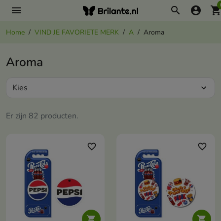
menu
search
account_circle
shopping_ca
Home
VIND JE FAVORIETE MERK
A
Aroma
Aroma
Kies
expand_more
Er zijn 82 producten.
favorite_border
favorite_border

