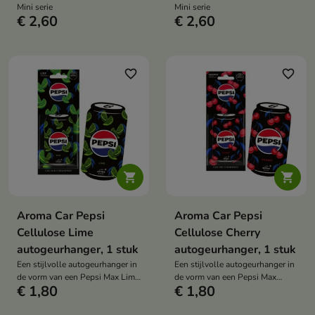
Mini serie
Mini serie
€ 2,60
€ 2,60
favorite_border
favorite_border


Aroma Car Pepsi
Aroma Car Pepsi
Cellulose Lime
Cellulose Cherry
autogeurhanger, 1 stuk
autogeurhanger, 1 stuk
Een stijlvolle autogeurhanger in
Een stijlvolle autogeurhanger in
de vorm van een Pepsi Max Lime
de vorm van een Pepsi Max
€ 1,80
€ 1,80
blikje
Cherry blikje