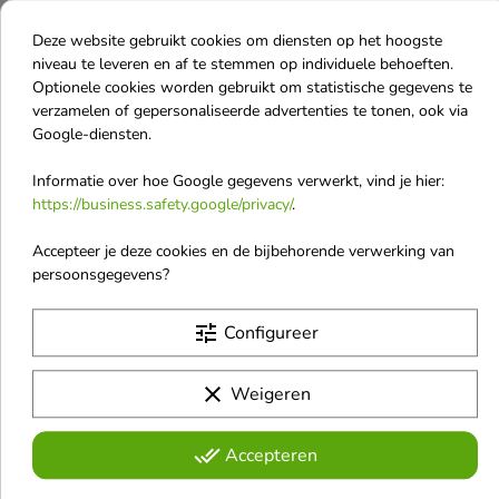
€ 1,40
€ 1,40
geïnspireerd op de natuur
Deze website gebruikt cookies om diensten op het hoogste
niveau te leveren en af te stemmen op individuele behoeften.
Optionele cookies worden gebruikt om statistische gegevens te
favorite_border
favorite_border
verzamelen of gepersonaliseerde advertenties te tonen, ook via
Google-diensten.
Informatie over hoe Google gegevens verwerkt, vind je hier:
https://business.safety.google/privacy/
.
Accepteer je deze cookies en de bijbehorende verwerking van


persoonsgegevens?
Aroma Car Nature Bag
Aroma Car Drop
tune
Configureer
Autogeurzakje Coffee
Control Aroma
12,5 g
autogeur Aqua 5 ml
clear
Weigeren
De Nature-serie omvat unieke
Aqua autogeurhanger
geurcomposities geïnspireerd op
€ 2,50
€ 2,50
de natuur
done_all
Accepteren