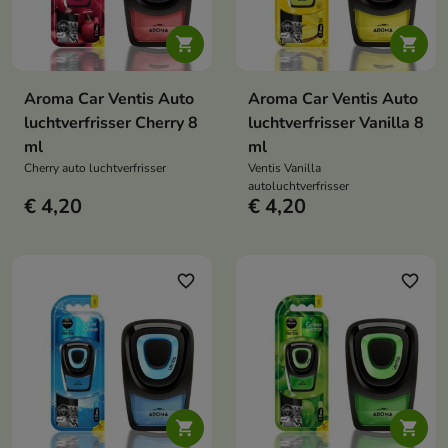


Aroma Car Ventis Auto
Aroma Car Ventis Auto
luchtverfrisser Cherry 8
luchtverfrisser Vanilla 8
ml
ml
Cherry auto luchtverfrisser
Ventis Vanilla
autoluchtverfrisser
€ 4,20
€ 4,20
favorite_border
favorite_border

