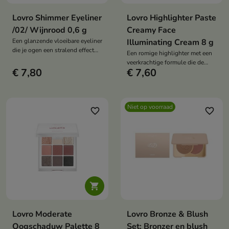
Lovro Shimmer Eyeliner
Lovro Highlighter Paste
/02/ Wijnrood 0,6 g
Creamy Face
Een glanzende vloeibare eyeliner
Illuminating Cream 8 g
die je ogen een stralend effect
Een romige highlighter met een
geeft en waarmee je zowel een
veerkrachtige formule die de
subtiele lijn als een expressieve
€ 7,80
€ 7,60
huid een intense, natte gloed
oogmake-up kunt creëren.
geeft zonder zwaar aan te
voelen.
Niet op voorraad
favorite_border
favorite_border

Lovro Moderate
Lovro Bronze & Blush
Oogschaduw Palette 8
Set: Bronzer en blush