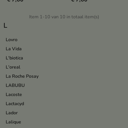
een natuurlijke, gezonde blos
het natuurlijke licht-donkerspel
wanneer je die nodig hebt.
versterkt. Deze universele tint si
moeiteloos met de huid en zorgt
Item 1-10 van 10 in totaal item(s)
voor een licht, natuurlijk effect
L
zonder zwaar aan te voelen.
Lovro
La Vida
L'biotica
L'oreal
La Roche Posay
LABUBU
Lacoste
Lactacyd
Lador
Lalique