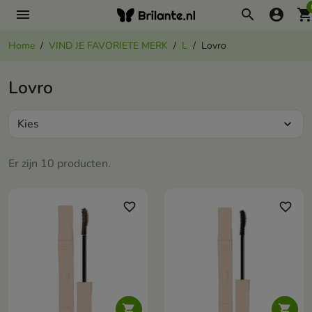
menu
search
account_circle
shopping_ca
Home
VIND JE FAVORIETE MERK
L
Lovro
Lovro
Kies
expand_more
Er zijn 10 producten.
favorite_border
favorite_border

