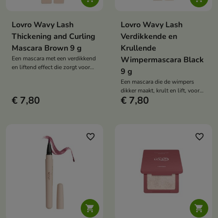
Lovro Wavy Lash
Lovro Wavy Lash
Thickening and Curling
Verdikkende en
Mascara Brown 9 g
Krullende
Een mascara met een verdikkend
Wimpermascara Black
en liftend effect die zorgt voor
9 g
een natuurlijk gedefinieerde look
Een mascara die de wimpers
en een licht, luchtig effect
dikker maakt, krult en lift, voor
zonder de wimpers aan elkaar te
€ 7,80
€ 7,80
een intens zwart effect zonder
plakken.
vlekken.
favorite_border
favorite_border

