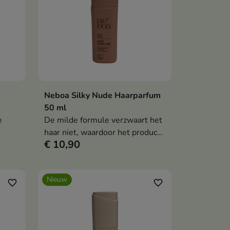
Neboa Silky Nude Haarparfum
en
In winkelwagen

50 ml
e
De milde formule verzwaart het
haar niet, waardoor het product
€ 10,90
een
ideaal is voor si zowel na het
 is
stylen als gedurende de dag.
Nieuw
favorite_border
favorite_border