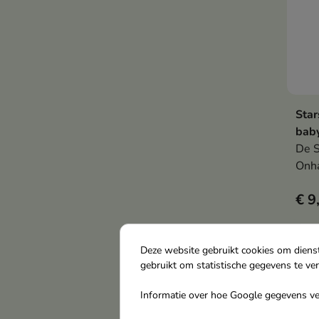
Star
baby
De S
Onha
lich
€ 9
plui
glad
glan
fixat
Deze website gebruikt cookies om diens
gebruikt om statistische gegevens te ve
mak
Informatie over hoe Google gegevens ver