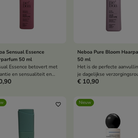
oa Sensual Essence
Neboa Pure Bloom Haarp
In winkelwagen
In winkelwag


rparfum 50 ml
50 ml
ual Essence betovert met
Het is de perfecte aanvulli
antie en sensualiteit en
je dagelijkse verzorgingsro
0,90
€ 10,90
ert een subtiel geuraccent
en benadrukt het unieke
perfect is voor elke
karakter van elke stijl.
genheid – zowel voor
uw
Nieuw
daags gebruik als voor
favorite_border
iale momenten.