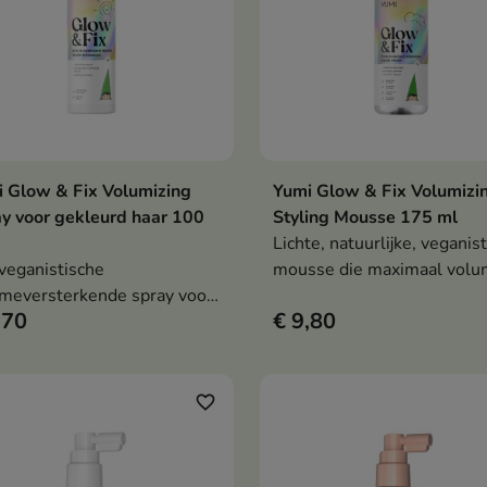
 Glow & Fix Volumizing
Yumi Glow & Fix Volumizi
In winkelwagen
In winkelwag


y voor gekleurd haar 100
Styling Mousse 175 ml
Lichte, natuurlijke, veganis
veganistische
mousse die maximaal volu
meversterkende spray voor
veerkracht en zachtheid aa
,70
€ 9,80
eurd haar die volume geeft
haar geeft - zonder het te
de wortels, de kleur
verzwaren, te laten plakken
hermt, regenereert en
stijf te maken.
terkt zonder het haar te
favorite_border
waren.