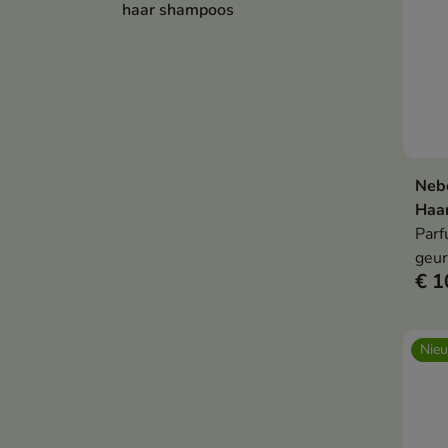
haar shampoos
Nebo
Haa
Parf
geur
€ 1
maak
vol 
Nie