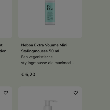
st
Neboa Extra Volume Mini
en
In winkelwagen

tion
Stylingmousse 50 ml
Een veganistische
stylingmousse die maximaal
volume en een langdurige
€ 6,20
at
fixatie tot wel 24 uur biedt,
terwijl het je haar voedt dankzij
t en
de hoge concentratie natuurlijke
ingrediënten.
favorite_border
favorite_border