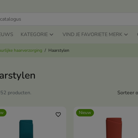
EUWS
KATEGORIE
VIND JE FAVORIETE MERK
urlijke haarverzorging
Haarstylen
arstylen
n 52 producten.
Sorteer o
uw
Nieuw
favorite_border