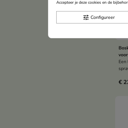
Accepteer je deze cookies en de bijbeh
tune
Configureer
Bosk
voor
Een 
spra
het 
€ 2
temp