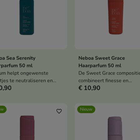
a Sea Serenity
Neboa Sweet Grace
In winkelwagen
In winkelwag


rparfum 50 ml
Haarparfum 50 ml
um helpt ongewenste
De Sweet Grace compositi
tjes te neutraliseren en
combineert finesse en
0,90
€ 10,90
t het haar geurig, licht en
sensualiteit en creëert zo 
natuurlijke glans.
aangename geur die perfect
voor elke gelegenheid.
uw
Nieuw
favorite_border