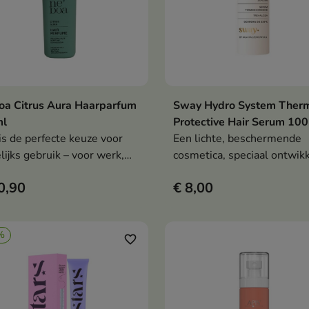
a Citrus Aura Haarparfum
Sway Hydro System Ther
In winkelwagen
In winkelwag


ml
Protective Hair Serum 100
is de perfecte keuze voor
Een lichte, beschermende
lijks gebruik – voor werk,
cosmetica, speciaal ontwik
ol, een vergadering of na
voor de verzorging van haar
0,90
€ 8,00
training, wanneer je je
tijdens het stylen aan hoge
el snel wilt opfrissen
temperaturen wordt
er je haar te hoeven
blootgesteld.
%
sen.
favorite_border