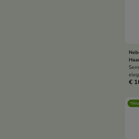
Neb
Haa
Sens
eleg
€ 1
creë
dat 
gele
Nie
alle
spec