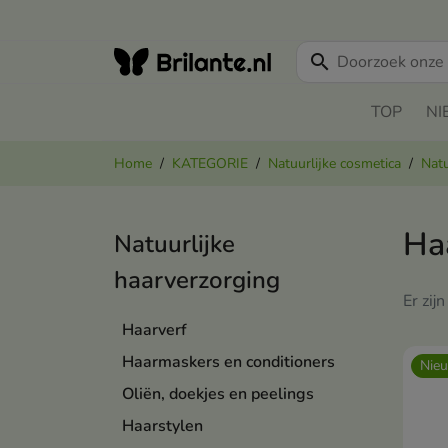
search
TOP
NI
Home
KATEGORIE
Natuurlijke cosmetica
Natu
Ha
Natuurlijke
haarverzorging
Er zij
Haarverf
Haarmaskers en conditioners
Nie
Oliën, doekjes en peelings
Haarstylen