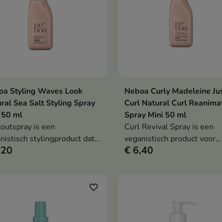
oa Styling Waves Look
Neboa Curly Madeleine Ju
In winkelwagen
In winkelwag


ral Sea Salt Styling Spray
Curl Natural Curl Reanima
 50 ml
Spray Mini 50 ml
outspray is een
Curl Revival Spray is een
nistisch stylingproduct dat
veganistisch product voor
,20
€ 6,40
atuurlijke krul van je haar
krullend en golvend haar d
ntueert en een beach wave-
krullen opfrist, pluizen
t creëert, terwijl het je haar
vermindert en de veerkrach
ateert en voedt.
natuurlijke glans tussen
favorite_border
wasbeurten herstelt.