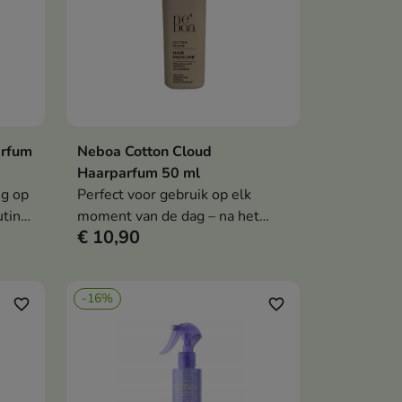
arfum
Neboa Cotton Cloud
en
In winkelwagen

Haarparfum 50 ml
ng op
Perfect voor gebruik op elk
utine
moment van de dag – na het
€ 10,90
stylen, na een training, of
wanneer je de geur van je haar
snel wilt opfrissen.
-16%
favorite_border
favorite_border