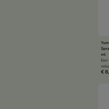
Yumi
Spra
ml
Een 
volu
€ 8
gekl
bij 
besc
vers
verz