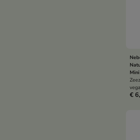
Neb
Natu
Mini
Zeez
vega
€ 6
de n
acce
effec
hydr