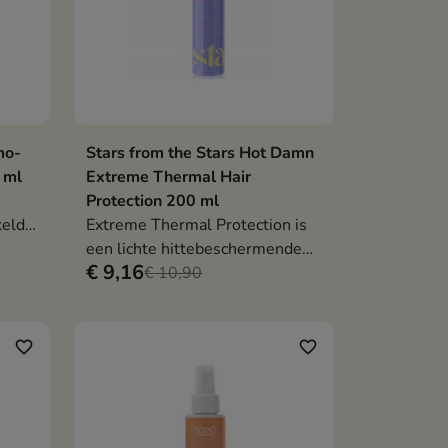
mo-
Stars from the Stars Hot Damn
en
In winkelwagen

 ml
Extreme Thermal Hair
Protection 200 ml
keld
Extreme Thermal Protection is
 dat
een lichte hittebeschermende
€ 9,16
haarspray die het haar
€ 10,90
beschermt tegen hoge
temperaturen, pluizen
vermindert en het haar soepel
favorite_border
favorite_border
en glad maakt.