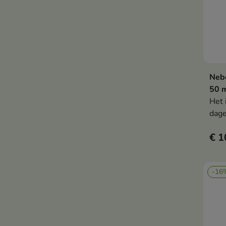
Nebo
50 
Het 
dage
scho
€ 1
een 
kaps
zond
-16
was