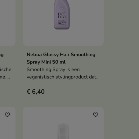
ng
Neboa Glossy Hair Smoothing
en
In winkelwagen

Spray Mini 50 ml
tische
Smoothing Spray is een
me,
veganistisch stylingproduct dat
n het
direct glans geeft aan het haar,
€ 6,40
het glad maakt en het
 of
beschermt tegen pluizen dankzij
de formule die wordt
geactiveerd door de warmte van
favorite_border
favorite_border
de föhn.