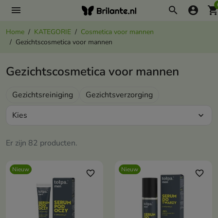
menu
search
account_circle
shopping_ca
Home
KATEGORIE
Cosmetica voor mannen
Gezichtscosmetica voor mannen
Gezichtscosmetica voor mannen
Gezichtsreiniging
Gezichtsverzorging
Kies
expand_more
Er zijn 82 producten.
Nieuw
Nieuw
favorite_border
favorite_border