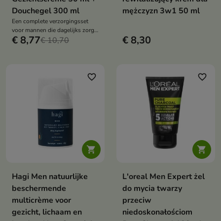
Douchegel 300 ml
mężczyzn 3w1 50 ml
Een complete verzorgingsset
voor mannen die dagelijks zorgt
€ 8,77
€ 8,30
voor reiniging, hydratatie,
€ 10,70
bescherming en langdurige
frisheid.
favorite_border
favorite_border


Hagi Men natuurlijke
L'oreal Men Expert żel
beschermende
do mycia twarzy
multicrème voor
przeciw
gezicht, lichaam en
niedoskonałościom