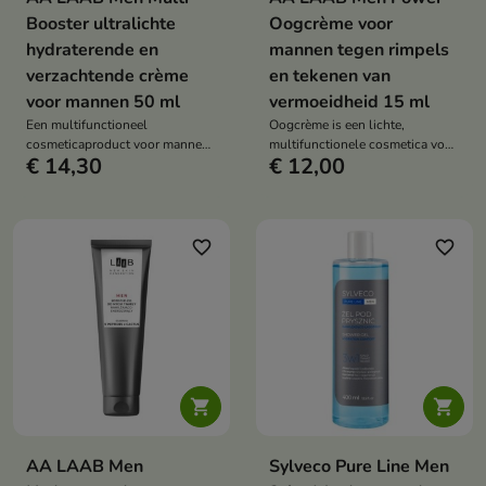
Booster ultralichte
Oogcrème voor
hydraterende en
mannen tegen rimpels
verzachtende crème
en tekenen van
voor mannen 50 ml
vermoeidheid 15 ml
Een multifunctioneel
Oogcrème is een lichte,
cosmeticaproduct voor mannen
multifunctionele cosmetica voor
€ 14,30
€ 12,00
dat intensief hydrateert, matteert
mannen die tekenen van
en de huidconditie verbetert. Het
vermoeidheid vermindert,
vermindert onvolkomenheden,
rimpels gladstrijkt en de delicate
maakt de huid gladder en
huid rond de ogen hydrateert.
ondersteunt de natuurlijke
favorite_border
favorite_border
balans van de huid vanaf het
eerste gebruik.


AA LAAB Men
Sylveco Pure Line Men