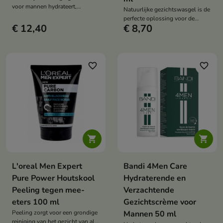
voor mannen hydrateert,
Natuurlijke gezichtswasgel is de
matteert en voedt de huid perfect
perfecte oplossing voor de
€ 12,40
€ 8,70
dagelijkse huidverzorging
favorite_border
favorite_border


L'oreal Men Expert
Bandi 4Men Care
Pure Power Houtskool
Hydraterende en
Peeling tegen mee-
Verzachtende
eters 100 ml
Gezichtscrème voor
Peeling zorgt voor een grondige
Mannen 50 ml
reiniging van het gezicht van alle