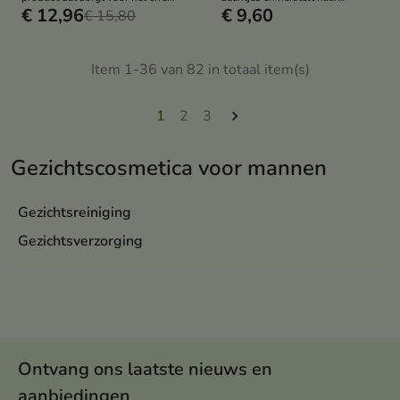
€ 12,96
€ 9,60
van een frisse huid
€ 15,80
gezonde uiterlijk
Item 1-36 van 82 in totaal item(s)
1
2
3

Gezichtscosmetica voor mannen
Gezichtsreiniging
Gezichtsverzorging
Ontvang ons laatste nieuws en
aanbiedingen