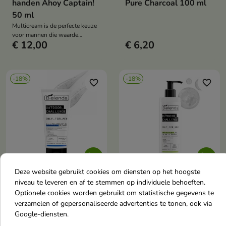
handen Ahoy Captain!
Pure Charcoal 100 ml
50 ml
Multicream is de perfecte keuze
voor mannen die waarde
€ 12,00
€ 6,20
hechten aan functionaliteit en
eenvoud in hun dagelijkse
verzorging.
-18%
-18%
favorite_border
favorite_border


Deze website gebruikt cookies om diensten op het hoogste
niveau te leveren en af te stemmen op individuele behoeften.
Bielenda Only For Men
Bielenda Only For Men
Optionele cookies worden gebruikt om statistische gegevens te
OUTDOOR
OUTDOOR
verzamelen of gepersonaliseerde advertenties te tonen, ook via
CHALLENGE Peeling-
CHALLENGE
Google-diensten.
reinigingsgel voor het
Verfrissende