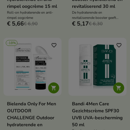
rimpel oogcrème 15 ml
revitaliserend 30 ml
Roll-on hydraterende en anti-
De hydraterende en
rimpel oogcrème
revitaliserende booster geeft
€ 5,66
€ 5,17
€ 6,90
energie aan de huid en
€ 6,30
vermindert tekenen van
vermoeidheid
-18%
favorite_border
favorite_border


Bielenda Only For Men
Bandi 4Men Care
OUTDOOR
Gezichtscrème SPF30
CHALLENGE Outdoor
UVB UVA-bescherming
hydraterende en
50 ml