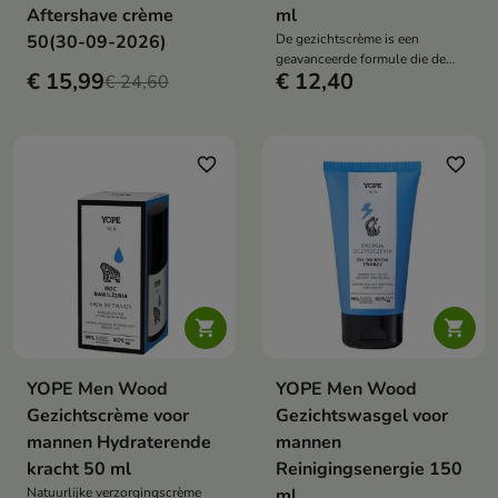
Aftershave crème
ml
50(30-09-2026)
De gezichtscrème is een
geavanceerde formule die de
€ 15,99
€ 12,40
€ 24,60
vermoeide huid intens voedt en
revitaliseert.
favorite_border
favorite_border


YOPE Men Wood
YOPE Men Wood
Gezichtscrème voor
Gezichtswasgel voor
mannen Hydraterende
mannen
kracht 50 ml
Reinigingsenergie 150
Natuurlijke verzorgingscrème
ml