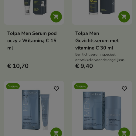


Tołpa Men Serum pod
Tołpa Men
oczy z Witaminą C 15
Gezichtsserum met
ml
vitamine C 30 ml
Een licht serum, speciaal
ontwikkeld voor de dagelijkse
€ 10,70
€ 9,40
verzorging van de mannenhuid.
Nieuw
Nieuw
favorite_border
favorite_border

