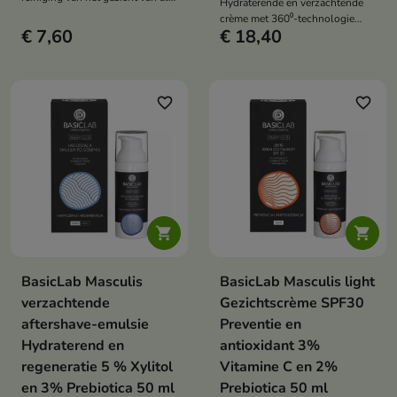
Hydraterende en verzachtende
onzuiverheden, waardoor de
crème met 360⁰-technologie
huid verfrist en gerevitaliseerd
€ 7,60
€ 18,40
biedt een complete verzorging
blijft
voor de mannenhuid.
favorite_border
favorite_border


BasicLab Masculis
BasicLab Masculis light
verzachtende
Gezichtscrème SPF30
aftershave-emulsie
Preventie en
Hydraterend en
antioxidant 3%
regeneratie 5 % Xylitol
Vitamine C en 2%
en 3% Prebiotica 50 ml
Prebiotica 50 ml