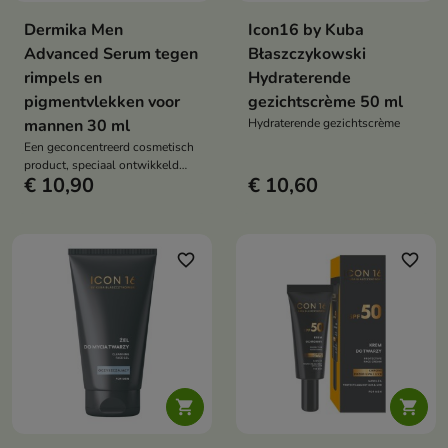
Dermika Men
Icon16 by Kuba
Advanced Serum tegen
Błaszczykowski
rimpels en
Hydraterende
pigmentvlekken voor
gezichtscrème 50 ml
mannen 30 ml
Hydraterende gezichtscrème
Een geconcentreerd cosmetisch
product, speciaal ontwikkeld
€ 10,90
€ 10,60
voor de behoeften van de
mannenhuid.
favorite_border
favorite_border

