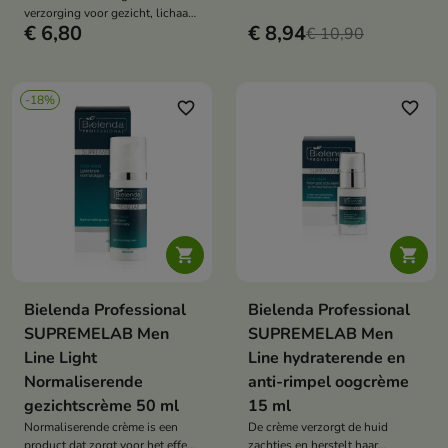
verzorging voor gezicht, lichaam
€ 6,80
€ 8,94
en handen
€ 10,90
-18%
favorite_border
favorite_border


Bielenda Professional
Bielenda Professional
SUPREMELAB Men
SUPREMELAB Men
Line Light
Line hydraterende en
Normaliserende
anti-rimpel oogcrème
gezichtscrème 50 ml
15 ml
Normaliserende crème is een
De crème verzorgt de huid
product dat zorgt voor het effect
zachtjes en herstelt haar