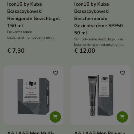
Icon16 by Kuba
Icon16 by Kuba
Błaszczykowski
Błaszczykowski
Reinigende Gezichtsgel
Beschermende
150 ml
Gezichtscrème SPF50
De verfrissende
50 ml
gezichtsreinigingsgel is een
SPF 50-crème biedt dagelijkse
milde ale effectieve reiniger die
bescherming en verzorging in
onzuiverheden en overtollig talg
€ 7,30
€ 12,00
één stap. Het beschermt de huid
verwijdert, terwijl de huid
tegen de zon, hydrateert en geeft
gehydrateerd en comfortabel
haar een gezonde, stralende
blijft.
uitstraling.
favorite_border
favorite_border


AA LAAB Men Multi-
AA LAAB Men Power -