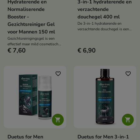
Hydraterende en
3-in-1 hydraterende en
Normaliserende
verzachtende
Booster -
douchegel 400 ml
Gezichtsreiniger Gel
De 3-in-1 hydraterende en
verzachtende douchegel is een
voor Mannen 150 ml
veelzijdig product, ontworpen
Gezichtsreinigingsgel is een
voor het wassen van lichaam,
effectief maar mild cosmetisch
gezicht en haar. Het combineert
€ 7,60
€ 6,90
product voor mannen dat reinigt,
effectieve reiniging met
hydrateert en de talgproductie
hydraterende en verzachtende
reguleert, waardoor de huid fris
eigenschappen.
en comfortabel aanvoelt.
favorite_border
favorite_border


Duetus for Men
Duetus for Men 3-in-1