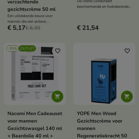
verzachtende
De crème combineert
beschermende en hydraterende
gezichtscrème 50 ml
functies, waardoor de huid de
Een uitstekende keuze voor
hele dag comfortabel aanvoelt
mannen die een actieve
zonder te verzwaren.
€ 5,17
€ 21,54
levensstijl leiden en effectieve
€ 6,30
en langdurige zorg nodig
hebben
-35%
OUTLET
favorite_border
favorite_border


Nacomi Men Cadeauset
YOPE Men Wood
voor mannen
Gezichtscrème voor
Gezichtswasgel 140 ml
mannen
+ Baardolie 40 ml +
Regeneratiekracht 50