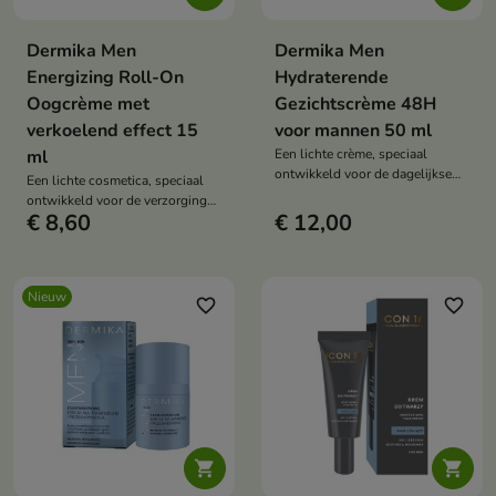
Dermika Men
Dermika Men
Energizing Roll-On
Hydraterende
Oogcrème met
Gezichtscrème 48H
verkoelend effect 15
voor mannen 50 ml
ml
Een lichte crème, speciaal
ontwikkeld voor de dagelijkse
Een lichte cosmetica, speciaal
verzorging van de mannenhuid.
ontwikkeld voor de verzorging
€ 8,60
€ 12,00
van de delicate huid rond de
ogen.
Nieuw
favorite_border
favorite_border

