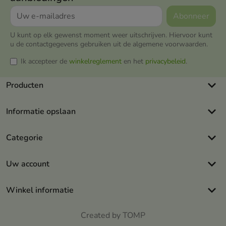
U kunt op elk gewenst moment weer uitschrijven. Hiervoor kunt
u de contactgegevens gebruiken uit de algemene voorwaarden.
Ik accepteer de
winkelreglement
en het
privacybeleid
.
keyboard_arrow_down
Producten
keyboard_arrow_down
Informatie opslaan
keyboard_arrow_down
Categorie
keyboard_arrow_down
Uw account
keyboard_arrow_down
Winkel informatie
Created by TOMP