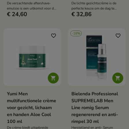
De verzachtende aftershave-
De lichte gezichtscrème is de
emulsie is een uitkomst voor de
perfecte keuze om de dag te
€ 24,60
€ 32,86
geïrriteerde, trekkerige en rode
beginnen en biedt veelzijdige
huid.
verzorging
-18%
favorite_border
favorite_border


Yumi Men
Bielenda Professional
multifunctionele crème
SUPREMELAB Men
voor gezicht, lichaam
Line romig Serum
en handen Aloe Cool
regenererend en anti-
100 ml
rimpel 30 ml
De crème biedt uitgebreide
Herstellend en anti- Serum