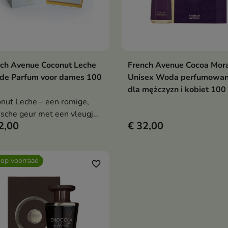
ch Avenue Coconut Leche
French Avenue Cocoa Mor
In winkelwagen
In winkelwag


 de Parfum voor dames 100
Unisex Woda perfumowa
dla mężczyzn i kobiet 100
nut Leche – een romige,
ische geur met een vleugje
2,00
€ 32,00
s, omhuld door een
mig hart en een warme,
lle-balsamico basis.
 op voorraad
favorite_border