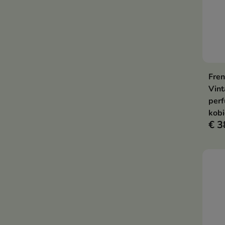
Fren
Vin
per
kobi
€ 3