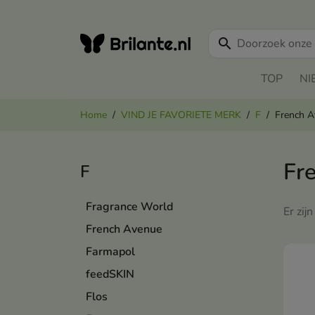
search
TOP
NI
Home
VIND JE FAVORIETE MERK
F
French 
Fr
F
Fragrance World
Er zij
French Avenue
Farmapol
feedSKIN
Flos