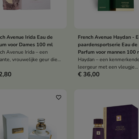
ch Avenue Irida Eau de
French Avenue Haydan - 
In winkelwagen
In winkelwag


fum voor Dames 100 ml
paardensportserie Eau de
ch Avenue Irida – een
Parfum voor mannen 100 
ante, vrouwelijke geur die
Haydan – een kenmerkend
ige kersen combineert met
leergeur met een vleugje
2,80
€ 36,00
ijn en een warme,
kruiden en chocolade, die 
usachtige amberbasis.
elegantie combineert met 
diepe, sensuele uitstraling.
favorite_border