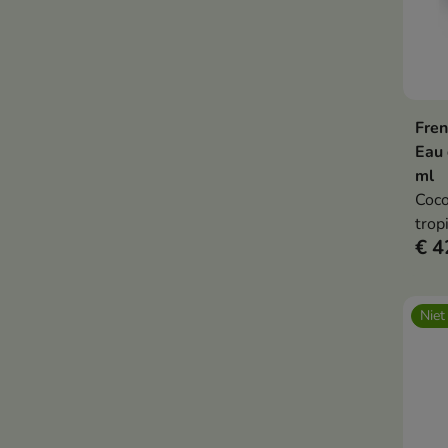
Fren
Eau
ml
Coco
trop
€ 4
koko
bloe
vani
Niet