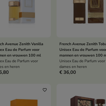
ch Avenue Zenith Vanilla
French Avenue Zenith Tob
In winkelwagen
In winkelwag


ex Eau de Parfum voor
Unisex Eau de Parfum voo
nen en vrouwen 100 ml
mannen en vrouwen 100 
ex Eau de Parfum voor
Unisex Eau de Parfum voor
es en heren
dames en heren
6,80
€ 36,00
favorite_border