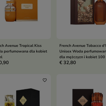
ch Avenue Tropical Kiss
French Avenue Tobacco d'
In winkelwagen
In winkelwag


a perfumowana dla kobiet
Unisex Woda perfumowa
ml
dla mężczyzn i kobiet 100
0,90
€ 32,80
favorite_border