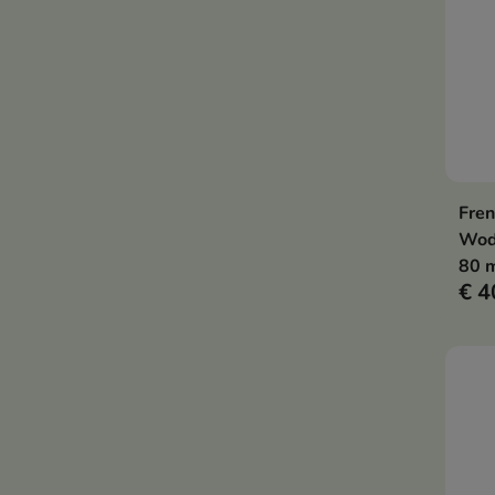
Fren
Wod
80 
€ 4