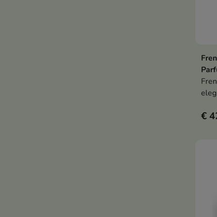
Fren
Par
Fren
eleg
sapp
€ 4
jasm
musk