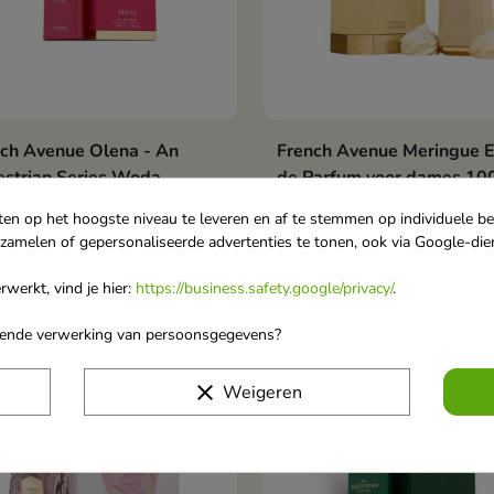
ch Avenue Olena - An
French Avenue Meringue 
In winkelwagen
In winkelwag


strian Series Woda
de Parfum voor dames 10
fumowana dla kobiet 100
Meringue – een lichte, ele
ten op het hoogste niveau te leveren en af te stemmen op individuele b
geur die sappig fruit combi
rzamelen of gepersonaliseerde advertenties te tonen, ook via Google-die
6,80
€ 38,60
met een romige basis van
vanille en musk, vol subtie
werkt, vind je hier:
https://business.safety.google/privacy/
.
sensualiteit.
orende verwerking van persoonsgegevens?
favorite_border
clear
Weigeren