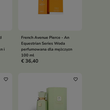
d
French Avenue Pierce - An
en
In winkelwagen

Equestrian Series Woda
n i
perfumowana dla mężczyzn
100 ml
€ 36,40
favorite_border
favorite_border