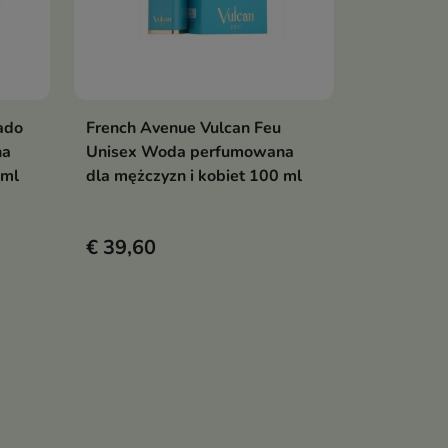
ado
French Avenue Vulcan Feu
en
Bekijk details
na
Unisex Woda perfumowana
 ml
dla mężczyzn i kobiet 100 ml
€ 39,60