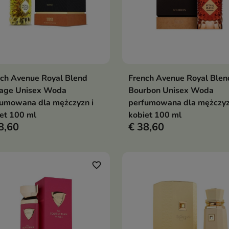
ch Avenue Royal Blend
French Avenue Royal Blen
In winkelwagen
In winkelwag


tage Unisex Woda
Bourbon Unisex Woda
fumowana dla mężczyzn i
perfumowana dla mężczyz
et 100 ml
kobiet 100 ml
8,60
€ 38,60
favorite_border