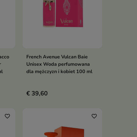
acco
French Avenue Vulcan Baie
en
In winkelwagen

r
Unisex Woda perfumowana
ml
dla mężczyzn i kobiet 100 ml
€ 39,60
favorite_border
favorite_border