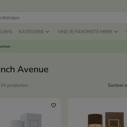
EUWS
KATEGORIE
VIND JE FAVORIETE MERK
Avenue
ench Avenue
n 19 producten.
Sorteer o
favorite_border