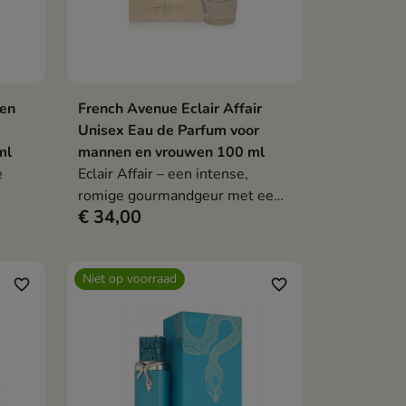
Een
French Avenue Eclair Affair
en
In winkelwagen

Unisex Eau de Parfum voor
ml
mannen en vrouwen 100 ml
e
Eclair Affair – een intense,
romige gourmandgeur met een
€ 34,00
rauwe
vleugje karamel, vanille en
een
kokos, die je omhult in een
sensuele, dessertachtige sfeer.
Niet op voorraad
favorite_border
favorite_border