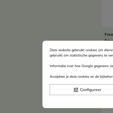
Fren
Eque
per
Deze website gebruikt cookies om diens
ml
gebruikt om statistische gegevens te ve
€ 3
Informatie over hoe Google gegevens ver
Accepteer je deze cookies en de bijbeh
tune
Configureer