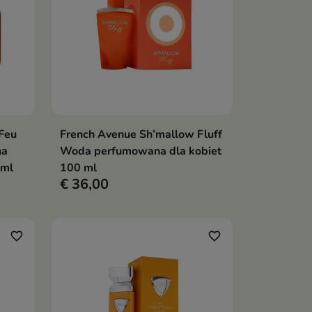
Feu
French Avenue Sh’mallow Fluff
en
In winkelwagen

na
Woda perfumowana dla kobiet
 ml
100 ml
€ 36,00
favorite_border
favorite_border