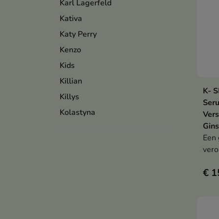
Karl Lagerfeld
Kativa
Katy Perry
Kenzo
Kids
Killian
K- 
Killys
Seru
Kolastyna
Vers
Gins
Een 
ver
lipo
€ 1
van 
rimp
egal
onde