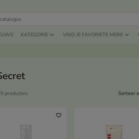
EUWS
KATEGORIE
VIND JE FAVORIETE MERK
Secret
n 9 producten.
Sorteer o
favorite_border