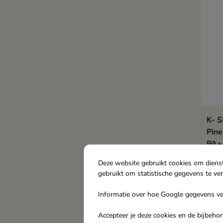
-dic
K- 
Pine
PA+
gezi
Deze website gebruikt cookies om diens
Lich
gebruikt om statistische gegevens te ve
chem
Cera
Informatie over hoe Google gegevens ver
€ 1
pept
barr
Accepteer je deze cookies en de bijbeh