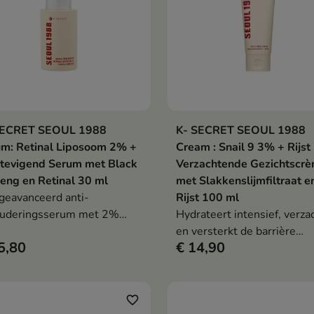
SECRET SEOUL 1988
K- SECRET SEOUL 1988
In winkelwagen
In winkelwag


m: Retinal Liposoom 2% +
Cream : Snail 9 3% + Rijst
tevigend Serum met Black
Verzachtende Gezichtscr
eng en Retinal 30 ml
met Slakkenslijmfiltraat e
geavanceerd anti-
Rijst 100 ml
ouderingsserum met 2%
Hydrateert intensief, verza
somaal retinale en extract
en versterkt de barrière
5,80
€ 14,90
zwarte ginseng. Vermindert
(panthenol, ectoïne), maakt
els, verstevigt de huid,
huid glad en helder met ee
iseert de teint en
geurloze, diervriendelijke
rsteunt huidregeneratie en
formule
favorite_border