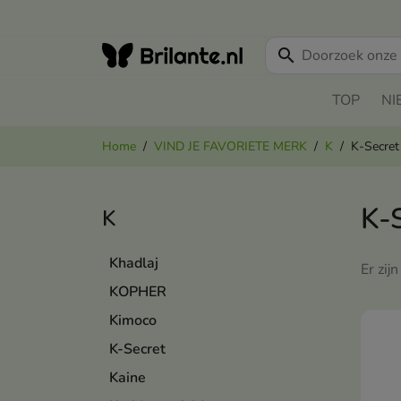
search
TOP
NI
Home
VIND JE FAVORIETE MERK
K
K-Secret
K-
K
Khadlaj
Er zij
KOPHER
Kimoco
K-Secret
Kaine