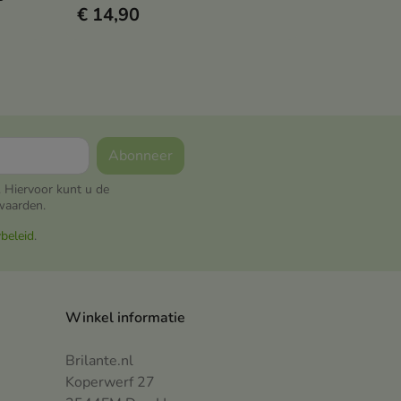
€ 14,90
e
make-up/ SPF op, emulgeert,
ICA +
verzacht en ondersteunt het
oe)
huidmicrobioom
ioom
 Hiervoor kunt u de
waarden.
ybeleid
.
Winkel informatie
Brilante.nl
Koperwerf 27