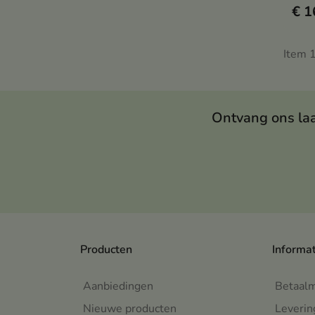
€ 1
pept
verz
verh
Item 1
hydr
onde
Ontvang ons la
Producten
Informa
Aanbiedingen
Betaal
Nieuwe producten
Leverin