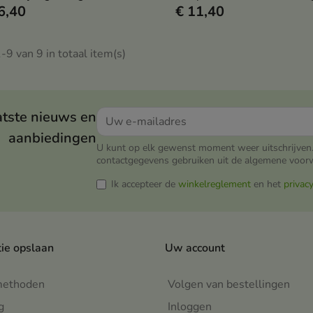
6,40
€ 11,40
iden en macadamianoten
verzacht de poriën op mild
acht rimpels, verstevigt,
wijze, verzacht roodheid (C
eldert donkere kringen en
dennen), hydrateert (bamb
-9 van 9 in totaal item(s)
ateert de delicate huid
en ondersteunt het microb
r de ogen
– zonder uit te drogen
atste nieuws en
aanbiedingen
U kunt op elk gewenst moment weer uitschrijven.
contactgegevens gebruiken uit de algemene voor
Ik accepteer de
winkelreglement
en het
privac
tie opslaan
Uw account
methoden
Volgen van bestellingen
g
Inloggen