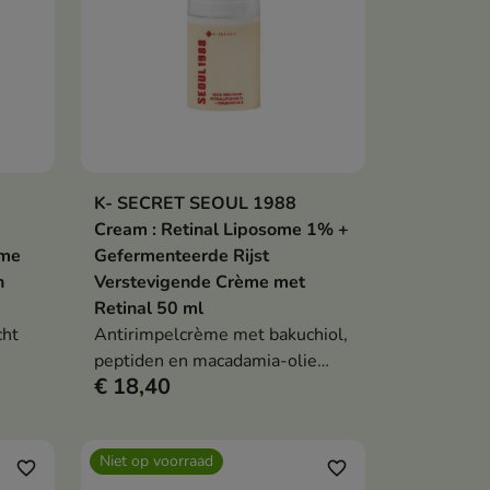
K- SECRET SEOUL 1988
en
In winkelwagen

Cream : Retinal Liposome 1% +
ème
Gefermenteerde Rijst
n
Verstevigende Crème met
Retinal 50 ml
cht
Antirimpelcrème met bakuchiol,
peptiden en macadamia-olie
€ 18,40
 de
verzacht rimpels, verheldert de
n
huidskleur, verstevigt en voedt
de huid - parfumvrij
Niet op voorraad
favorite_border
favorite_border