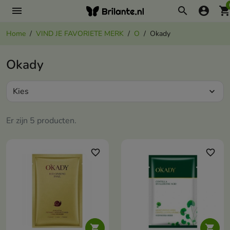
menu
search
account_circle
shopping_ca
Home
VIND JE FAVORIETE MERK
O
Okady
Okady
Kies
expand_more
Er zijn 5 producten.
favorite_border
favorite_border

