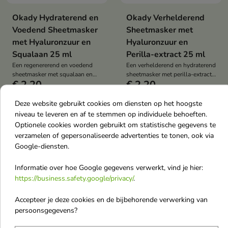
Okady Hydraterend en
Okady Verhelderend
Voedend Sheetmasker
Sheetmasker met
met Hyaluronzuur en
Hyaluronzuur en
Squalaan 25 ml
Perilla-extract 25 ml
Een regenererend en voedend
Een verhelderend en hydraterend
sheetmasker met squalaan en
sheetmasker met perilla-extract
€ 2,20
€ 2,20
hyaluronzuur dat intensief
en hyaluronzuur dat de huid
hydrateert, de huid gladmaakt en
revitaliseert, gladmaakt en de
de huidregeneratie ondersteunt.
natuurlijke glans en
Deze website gebruikt cookies om diensten op het hoogste
Het herstelt de zachtheid,
zijdezachtheid herstelt.
niveau te leveren en af te stemmen op individuele behoeften.
elasticiteit en natuurlijke
favorite_border
Optionele cookies worden gebruikt om statistische gegevens te
uitstraling van de huid.
verzamelen of gepersonaliseerde advertenties te tonen, ook via
Google-diensten.
Informatie over hoe Google gegevens verwerkt, vind je hier:
https://business.safety.google/privacy/
.

Accepteer je deze cookies en de bijbehorende verwerking van
persoonsgegevens?
Okady Intensief