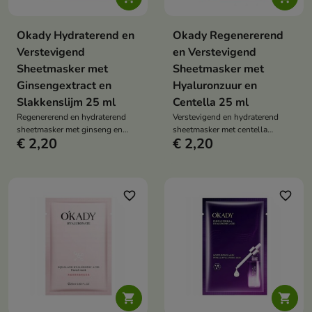
Okady Hydraterend en
Okady Regenererend
Verstevigend
en Verstevigend
Sheetmasker met
Sheetmasker met
Ginsengextract en
Hyaluronzuur en
Slakkenslijm 25 ml
Centella 25 ml
Regenererend en hydraterend
Verstevigend en hydraterend
sheetmasker met ginseng en
sheetmasker met centella
€ 2,20
€ 2,20
slakkenslijmfiltraat, dat de huid
asiatica en hyaluronzuur, dat de
intensief voedt, de elasticiteit
huid intensief hydrateert, de
verbetert, de teint egaliseert en
elasticiteit verbetert en een
een gezonde gloed herstelt.
stralende, gezonde uitstraling
herstelt.
favorite_border
favorite_border

