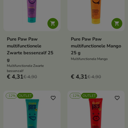


Pure Paw Paw
Pure Paw Paw
multifunctionele
multifunctionele Mango
Zwarte bessenzalf 25
25 g
g
Multifunctionele Mango
Multifunctionele Zwarte
bessenzalf
€ 4,31
€ 4,31
€ 4,90
€ 4,90
-12%
OUTLET
-12%
OUTLET
favorite_border
favorite_border