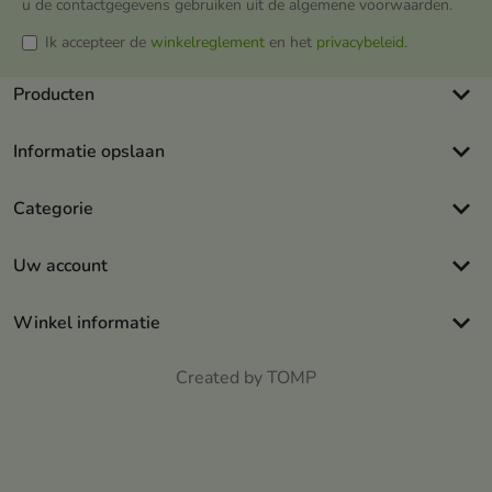
u de contactgegevens gebruiken uit de algemene voorwaarden.
Ik accepteer de
winkelreglement
en het
privacybeleid
.
keyboard_arrow_down
Producten
keyboard_arrow_down
Informatie opslaan
keyboard_arrow_down
Categorie
keyboard_arrow_down
Uw account
keyboard_arrow_down
Winkel informatie
Created by TOMP