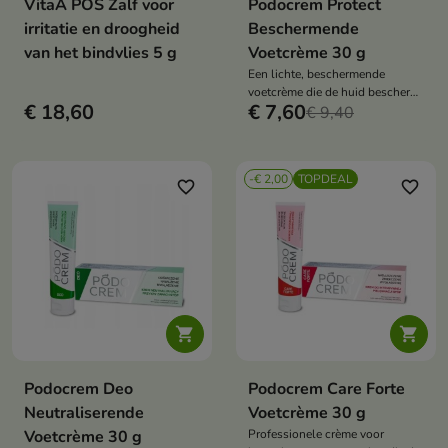
VitaA POS Zalf voor
Podocrem Protect
irritatie en droogheid
Beschermende
van het bindvlies 5 g
Voetcrème 30 g
Een lichte, beschermende
voetcrème die de huid beschermt
€ 18,60
€ 7,60
tegen microbiologische factoren,
€ 9,40
schaafwonden en uitdroging.
-€ 2,00
TOPDEAL
favorite_border
favorite_border


Podocrem Deo
Podocrem Care Forte
Neutraliserende
Voetcrème 30 g
Voetcrème 30 g
Professionele crème voor