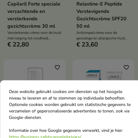
Capilaril Forte speciale
Relastine-E Peptide
verzachtende en
Verstevigende
versterkende
Gezichtscrème SPF20
gezichtscrème 30 ml
50 ml
Versterkende crème voor de huid
Antirimpelcrème voor de
met neiging tot roodheid
gevoelige en allergische huid
€ 22,80
€ 23,60
vermindert roodheid, versterkt de
maakt de huid glad, verstevigt,
bloedvaten en verzacht intensief
herstelt de barrière en beschermt
irritaties.
tegen fotoveroudering.
favorite_border
favorite_border
Deze website gebruikt cookies om diensten op het hoogste
niveau te leveren en af te stemmen op individuele behoeften.
Optionele cookies worden gebruikt om statistische gegevens te
verzamelen of gepersonaliseerde advertenties te tonen, ook via


Google-diensten.
Pharmaceris A
Uriage Thermaal
Informatie over hoe Google gegevens verwerkt, vind je hier:
Sensireneal
Water HA Rijke
https://business.safety.google/privacy/
.