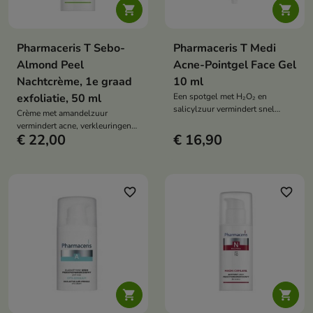


Pharmaceris T Sebo-
Pharmaceris T Medi
Almond Peel
Acne-Pointgel Face Gel
Nachtcrème, 1e graad
10 ml
exfoliatie, 50 ml
Een spotgel met H₂O₂ en
salicylzuur vermindert snel
Crème met amandelzuur
puistjes, verzacht ontstekingen
vermindert acne, verkleuringen
en voorkomt de vorming van
€ 22,00
€ 16,90
en mee-eters, maakt de huid
nieuwe acneletsels.
glad en egaliseert de kleur in
slechts enkele dagen
favorite_border
favorite_border

