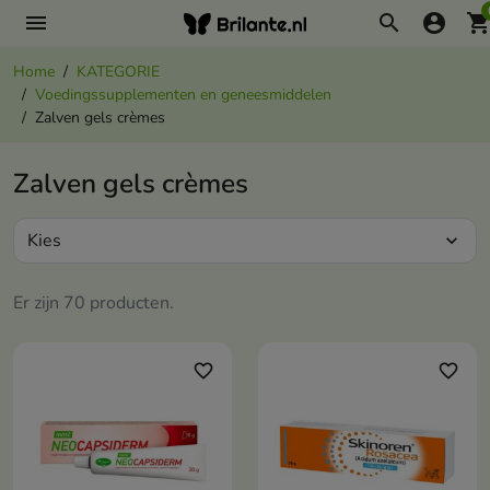
menu
search
account_circle
shopping_ca
Home
KATEGORIE
Voedingssupplementen en geneesmiddelen
Zalven gels crèmes
Zalven gels crèmes
Kies
expand_more
Er zijn 70 producten.
favorite_border
favorite_border