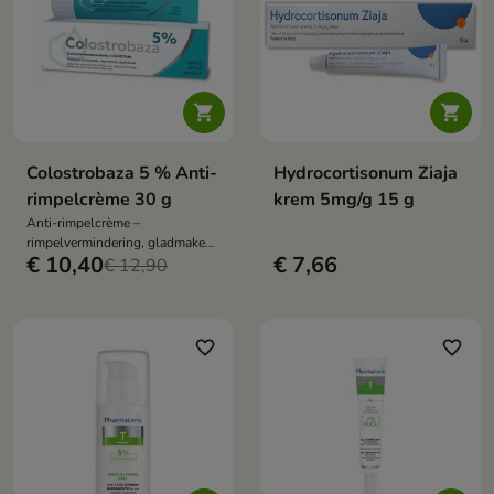


Colostrobaza 5 % Anti-
Hydrocortisonum Ziaja
rimpelcrème 30 g
krem 5mg/g 15 g
Anti-rimpelcrème –
rimpelvermindering, gladmaken,
€ 10,40
€ 7,66
verstevigen en regeneratie van
€ 12,90
de rijpere huid, 5 % biest,
intense hydratatie en
huidbescherming
favorite_border
favorite_border