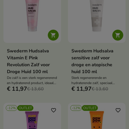


Swederm Hudsalva
Swederm Hudsalva
Vitamin E Pink
sensitive zalf voor
Revolution Zalf voor
droge en atopische
Droge Huid 100 ml
huid 100 ml
De zalf is een sterk regenererend
Sterk regenererende en
en hydraterend product, ideaal
hydraterende zalf, speciaal
€ 11,97
€ 11,97
voor de dagelijkse verzorging
€ 13,60
ontwikkeld voor de dagelijkse
€ 13,60
van een droge, vochtarme en
verzorging van de droge huid.
gevoelige huid.
-12%
OUTLET
-12%
OUTLET
favorite_border
favorite_border