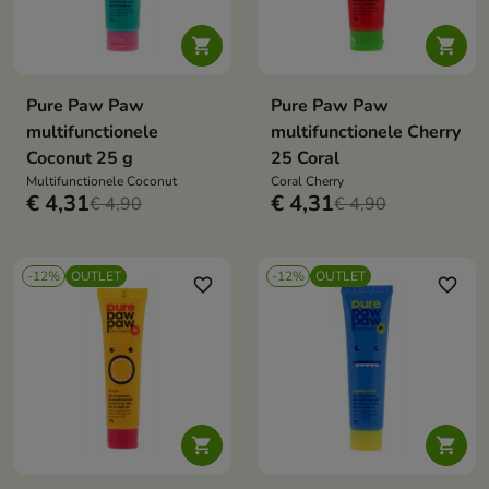


Pure Paw Paw
Pure Paw Paw
multifunctionele
multifunctionele Cherry
Coconut 25 g
25 Coral
Multifunctionele Coconut
Coral Cherry
€ 4,31
€ 4,31
€ 4,90
€ 4,90
-12%
OUTLET
-12%
OUTLET
favorite_border
favorite_border

