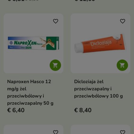
favorite_border
favorite_border


Naproxen Hasco 12
Dicloziaja żel
mg/g żel
przeciwzapalny i
przeciwbólowy i
przeciwbólowy 100 g
przeciwzapalny 50 g
€ 6,40
€ 8,40
favorite_border
favorite_border