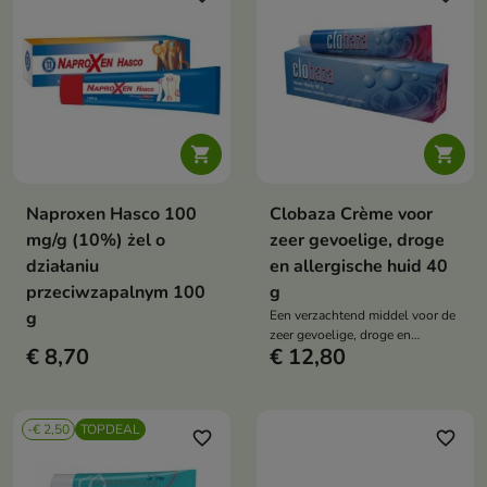


Naproxen Hasco 100
Clobaza Crème voor
mg/g (10%) żel o
zeer gevoelige, droge
działaniu
en allergische huid 40
przeciwzapalnym 100
g
g
Een verzachtend middel voor de
zeer gevoelige, droge en
€ 8,70
€ 12,80
allergische huid. Het hydrateert
en voedt intensief, ondersteunt
de beschermende barrière en
biedt langdurig comfort.
-€ 2,50
TOPDEAL
favorite_border
favorite_border