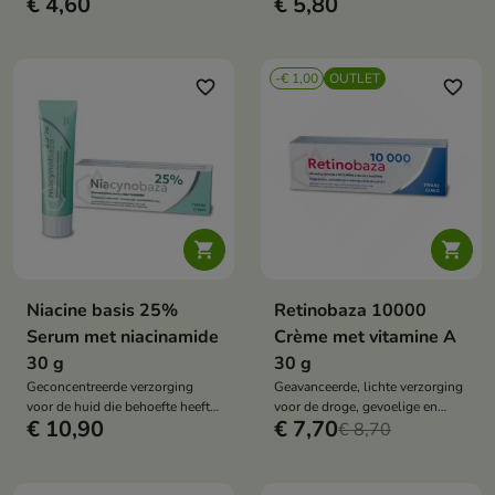
€ 4,60
€ 5,80
-€ 1,00
OUTLET
favorite_border
favorite_border


Niacine basis 25%
Retinobaza 10000
Serum met niacinamide
Crème met vitamine A
30 g
30 g
Geconcentreerde verzorging
Geavanceerde, lichte verzorging
voor de huid die behoefte heeft
voor de droge, gevoelige en
€ 10,90
€ 7,70
aan regeneratie, verheldering en
rijpere huid - met vitamine A
€ 8,70
gladheid.