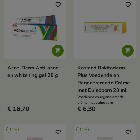
favorite_border
favorite_border


Acne-Derm Anti-acne
Kosmed Rokitoderm
en whitening gel 20 g
Plus Voedende en
Regenererende Crème
met Duindoorn 20 ml
Voedende en regenererende
crème met duindoorn
€ 16,70
€ 6,30
-12%
-12%
favorite_border
favorite_border