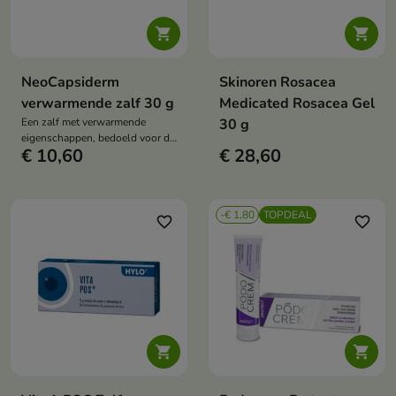


NeoCapsiderm
Skinoren Rosacea
verwarmende zalf 30 g
Medicated Rosacea Gel
Een zalf met verwarmende
30 g
eigenschappen, bedoeld voor de
€ 10,60
€ 28,60
verzorging van gebieden die aan
spanning en overbelasting
worden blootgesteld.
-€ 1,80
TOPDEAL
favorite_border
favorite_border

