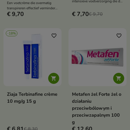
intensieve voetverzorging die de
Een voetcrème die overmatig
zeer droge, eeltige en gestreste
transpireren effectief vermindert
huid beschermt, regenereert en
€ 9,70
€ 7,70
en onaangename geurtjes
€ 9,70
verlichting biedt.
neutraliseert, terwijl de huid
wordt verzorgd.
-18%
favorite_border
favorite_border


Ziaja Terbinafine crème
Metafen żel Forte żel o
10 mg/g 15 g
działaniu
przeciwbólowym i
przeciwzapalnym 100
g
€ 6,81
€ 12,60
€ 8,30