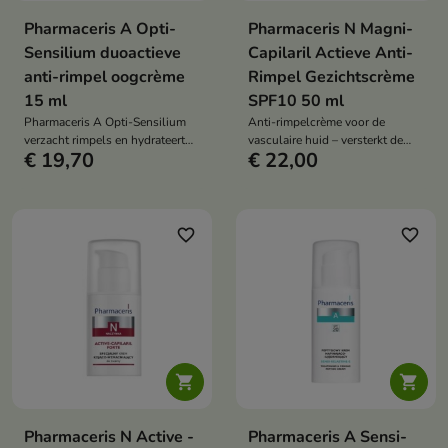
Pharmaceris A Opti-
Pharmaceris N Magni-
Sensilium duoactieve
Capilaril Actieve Anti-
anti-rimpel oogcrème
Rimpel Gezichtscrème
15 ml
SPF10 50 ml
Pharmaceris A Opti-Sensilium
Anti-rimpelcrème voor de
verzacht rimpels en hydrateert
vasculaire huid – versterkt de
€ 19,70
€ 22,00
de gevoelige huid rond de ogen,
haarvaten, maakt de huid glad,
verzacht irritaties en versterkt de
hydrateert en egaliseert de teint
beschermende barrière van de
van de rijpere huid
opperhuid.
favorite_border
favorite_border


Pharmaceris N Active -
Pharmaceris A Sensi-