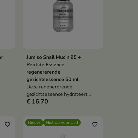
er
Jumiso Snail Mucin 95 +
en
In winkelwagen

-
Peptide Essence
regenererende
gezichtsessence 50 ml
Deze regenererende
e van
gezichtsessence hydrateert
€ 16,70
en
intensief, kalmeert en
rmule
ondersteunt de wederopbouw
van de beschermende
Nieuw
Niet op voorraad
huidbarrière. De formule met
favorite_border
favorite_border
ICA
95% slakkenslijmfiltraat, een 5