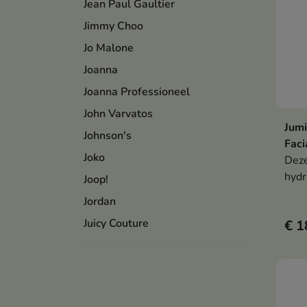
Jean Paul Gaultier
Jimmy Choo
Jo Malone
Joanna
Joanna Professioneel
John Varvatos
Jumi
Johnson's
Faci
Joko
Deze
hydr
Joop!
onde
Jordan
een 
Juicy Couture
€ 1
acne
met 
hyal
en e
maak