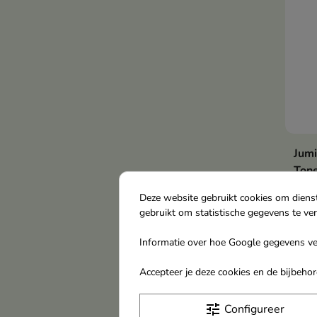
verb
de t
stap
huid
Jumi
Ton
gezi
Deze website gebruikt cookies om diens
250
gebruikt om statistische gegevens te ve
Deze
gezi
Informatie over hoe Google gegevens ver
€ 1
en v
form
Accepteer je deze cookies en de bijbeh
natr
Nie
asia
tune
Configureer