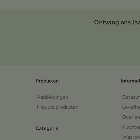
appe
appe
glad
Ontvang ons la
zich
verm
Producten
Informa
Aanbiedingen
Betaal
Nieuwe producten
Leverin
Over on
Klachte
Categorie
Waarom 