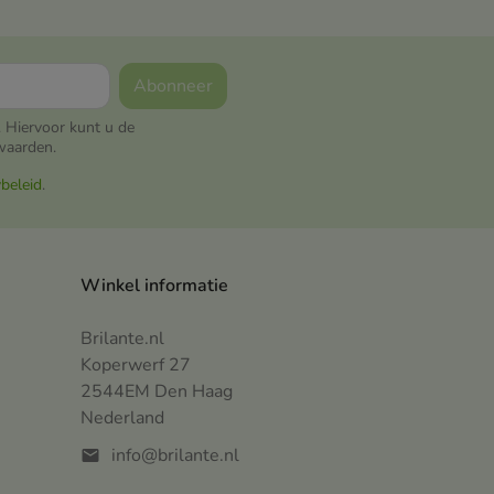
 Hiervoor kunt u de
waarden.
ybeleid
.
Winkel informatie
Brilante.nl
Koperwerf 27
2544EM Den Haag
Nederland
info@brilante.nl
mail