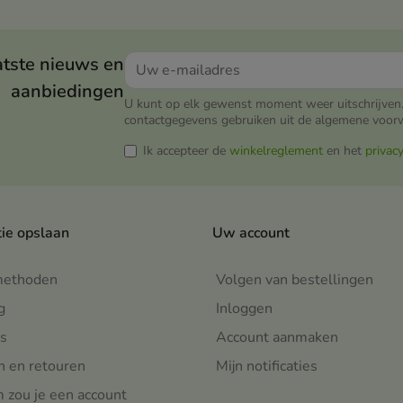
lzuur en extracten van
allantoïne en panthenol
l en gardenia maakt de huid
kalmeert, verzacht en helpt
der, zachter en helpt de
onvolkomenheden te
atste nieuws en
tbaarheid van poriën te
minimaliseren.
aanbiedingen
inderen.
U kunt op elk gewenst moment weer uitschrijven.
contactgegevens gebruiken uit de algemene voor
Ik accepteer de
winkelreglement
en het
privac
tie opslaan
Uw account
methoden
Volgen van bestellingen
g
Inloggen
s
Account aanmaken
n en retouren
Mijn notificaties
zou je een account