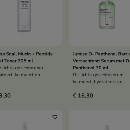
so Snail Mucin + Peptide
Jumiso D- Panthenol Barri
In winkelwagen
In winkelwag


al Toner 205 ml
Verzachtend Serum met D
 lichte gezichtstoner
Panthenol 70 ml
ateert, kalmeert en
Dit lichte gezichtsserum
rsteunt de regeneratie van
kalmeert, hydrateert en
droge, gevoelige en
ondersteunt de regenerati
8,30
€ 16,30
gevoelige huid. De formule
een vette, gecombineerde 
slakkenslijm, panthenol,
acnegevoelige huid. De fo
uronzuur, centella asiatica
met panthenol, zink PCA,
en complex van 12 peptiden
salicylzuur, een
favorite_border
t de huid gladder,
hyaluronzuurcomplex en C