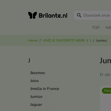
search
TOP
NI
Home
VIND JE FAVORIETE MERK
J
Jumiso
Ju
J
Jkosmec
Er zij
Joico
Jmella in France
Nie
Jumiso
Jaguar