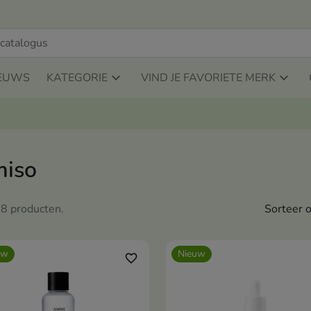
EUWS
KATEGORIE
VIND JE FAVORIETE MERK
miso
n 8 producten.
Sorteer o
uw
Nieuw
favorite_border