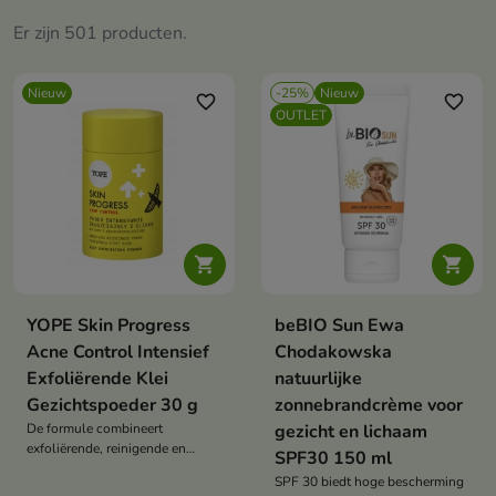
Er zijn 501 producten.
Nieuw
-25%
Nieuw
favorite_border
favorite_border
OUTLET


YOPE Skin Progress
beBIO Sun Ewa
Acne Control Intensief
Chodakowska
Exfoliërende Klei
natuurlijke
Gezichtspoeder 30 g
zonnebrandcrème voor
De formule combineert
gezicht en lichaam
exfoliërende, reinigende en
SPF30 150 ml
voedende ingrediënten en
SPF 30 biedt hoge bescherming
ondersteunt de dagelijkse