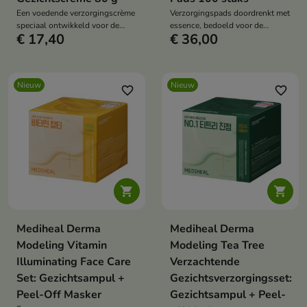
Een voedende verzorgingscrème
Verzorgingspads doordrenkt met
speciaal ontwikkeld voor de
essence, bedoeld voor de
€ 17,40
€ 36,00
huid die behoefte heeft aan
dagelijkse verzorging van de
verzachting, regeneratie en
gecombineerde, vette en
verbeterde elasticiteit.
probleemhuid.
Nieuw
Nieuw
favorite_border
favorite_border


Mediheal Derma
Mediheal Derma
Modeling Vitamin
Modeling Tea Tree
Illuminating Face Care
Verzachtende
Set: Gezichtsampul +
Gezichtsverzorgingsset:
Peel-Off Masker
Gezichtsampul + Peel-