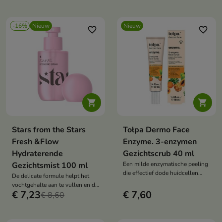
een frisse, natuurlijke uitstraling
natuurlijke glans helpt
geeft.
herstellen.
-16%
Nieuw
Nieuw
favorite_border
favorite_border


Stars from the Stars
Tołpa Dermo Face
Fresh &Flow
Enzyme. 3-enzymen
Hydraterende
Gezichtscrub 40 ml
Gezichtsmist 100 ml
Een milde enzymatische peeling
die effectief dode huidcellen
De delicate formule helpt het
verwijdert zonder dat wrijven
vochtgehalte aan te vullen en de
nodig is.
€ 7,23
€ 7,60
huid haar frisse uitstraling terug
€ 8,60
te geven.