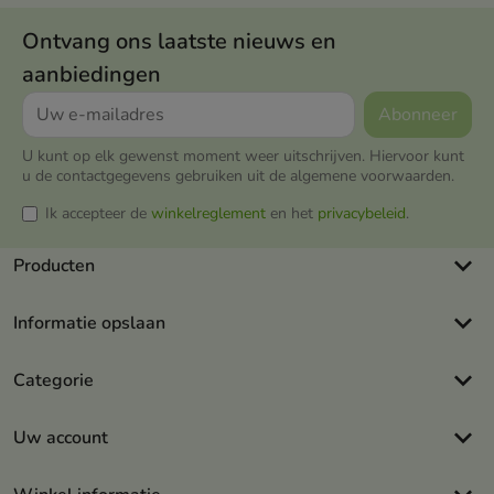
Ontvang ons laatste nieuws en
aanbiedingen
U kunt op elk gewenst moment weer uitschrijven. Hiervoor kunt
u de contactgegevens gebruiken uit de algemene voorwaarden.
Ik accepteer de
winkelreglement
en het
privacybeleid
.
keyboard_arrow_down
Producten
keyboard_arrow_down
Informatie opslaan
keyboard_arrow_down
Categorie
keyboard_arrow_down
Uw account