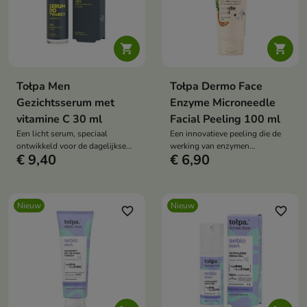


Tołpa Men
Tołpa Dermo Face
Gezichtsserum met
Enzyme Microneedle
vitamine C 30 ml
Facial Peeling 100 ml
Een licht serum, speciaal
Een innovatieve peeling die de
ontwikkeld voor de dagelijkse
werking van enzymen
€ 9,40
€ 6,90
verzorging van de mannenhuid.
combineert met het effect van
micronaalden om de huid
effectief glad te maken en het
uiterlijk te verbeteren.
Nieuw
Nieuw
favorite_border
favorite_border