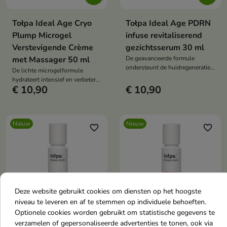
Tołpa Ideal Age Cryo
Tołpa Ideal Age PDRN
Plump Microgel
infuse revitaliserend
Verstevigende Crème
gezichtsserum 30 ml
met Massager 50 ml
De geavanceerde formule
ondersteunt de huidregeneratie,
De lichte microgelformule
verbetert de elasticiteit en helpt
hydrateert intensief en verbetert
een gezonde, stralende teint te
€ 10,90
€ 10,90
de stevigheid en elasticiteit van
herstellen.
de huid.
Nieuw
Nieuw
favorite_border
favorite_border
Deze website gebruikt cookies om diensten op het hoogste
niveau te leveren en af te stemmen op individuele behoeften.


Optionele cookies worden gebruikt om statistische gegevens te
verzamelen of gepersonaliseerde advertenties te tonen, ook via