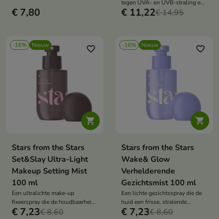
tegen UVA- en UVB-straling en
verzorging van een huid die
€ 7,80
€ 11,22
ondersteunt de dagelijkse
€ 14,95
gevoelig is voor onzuiverheden.
huidverzorging. De formule met
aloë vera, plantaardige glycerine,
vitamine E en geavanceerde
-16%
Nieuw
-16%
Nieuw
zonnefilters kalmeert, hydrateert
favorite_border
favorite_border
en beschermt de huid tegen de
zon.


Stars from the Stars
Stars from the Stars
Set&Slay Ultra-Light
Wake& Glow
Makeup Setting Mist
Verhelderende
100 ml
Gezichtsmist 100 ml
Een ultralichte make-up
Een lichte gezichtsspray die de
fixeerspray die de houdbaarheid
huid een frisse, stralende
€ 7,23
€ 7,23
van make-up verlengt en de huid
€ 8,60
uitstraling geeft en de
€ 8,60