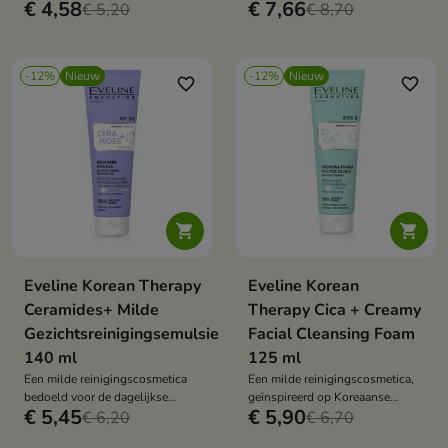
€ 4,58
€ 7,66
verwijderen van dode
€ 5,20
stralende teint.
€ 8,70
huidcellen.
-12%
Nieuw
-12%
Nieuw
favorite_border
favorite_border


Eveline Korean Therapy
Eveline Korean
Ceramides+ Milde
Therapy Cica + Creamy
Gezichtsreinigingsemulsie
Facial Cleansing Foam
140 ml
125 ml
Een milde reinigingscosmetica
Een milde reinigingscosmetica,
bedoeld voor de dagelijkse
geïnspireerd op Koreaanse
€ 5,45
€ 5,90
huidverzorging.
€ 6,20
huidverzorging.
€ 6,70