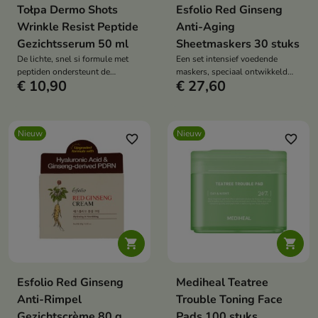
Tołpa Dermo Shots
Esfolio Red Ginseng
Wrinkle Resist Peptide
Anti-Aging
Gezichtsserum 50 ml
Sheetmaskers 30 stuks
De lichte, snel si formule met
Een set intensief voedende
peptiden ondersteunt de
maskers, speciaal ontwikkeld
€ 10,90
€ 27,60
verbetering van de stevigheid en
voor een huid die behoefte heeft
elasticiteit van de huid.
aan versteviging, gladmaking en
regeneratie.
Nieuw
Nieuw
favorite_border
favorite_border


Esfolio Red Ginseng
Mediheal Teatree
Anti-Rimpel
Trouble Toning Face
Gezichtscrème 80 g
Pads 100 stuks