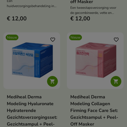
Een
off Masker
huidverzorgingsbehandeling in
Een tweestapsverzorging voor
twee stappen die de gezonde
de gecombineerde, vette en
gloed en stralende uitstraling
€ 12,00
€ 12,00
probleemhuid.
van de huid helpt herstellen.
Nieuw
Nieuw
favorite_border
favorite_border


Mediheal Derma
Mediheal Derma
Modeling Hyaluronate
Modeling Collagen
Hydraterende
Firming Face Care Set:
Gezichtsverzorgingsset:
Gezichtsampul + Peel-
Gezichtsampul + Peel-
Off Masker