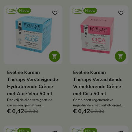
-12%
Nieuw
-12%
Nieuw
favorite_border
favorite_border


Eveline Korean
Eveline Korean
Therapy Verstevigende
Therapy Verzachtende
Hydraterende Crème
Verhelderende Crème
met Aloë Vera 50 ml
met Cica 50 ml
Dankzij de aloë vera geeft de
Combineert regeneratieve
crème een gevoel van
ingrediënten met verhelderende
€ 6,42
€ 6,42
verlichting.
€ 7,30
stoffen.
€ 7,30
-12%
Nieuw
-12%
Nieuw