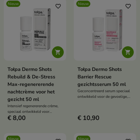
Nieuw
Nieuw
favorite_border
favorite_border


Tołpa Dermo Shots
Tołpa Dermo Shots
Rebuild & De-Stress
Barrier Rescue
Max-regenererende
gezichtsserum 50 ml
nachtcrème voor het
Geconcentreerd serum speciaal
ontwikkeld voor de gevoelige,
gezicht 50 ml
droge huid met een verzwakte
Intensief regenererende crème,
hydrolipidenbarrière.
speciaal ontwikkeld voor
€ 8,00
€ 10,90
vermoeide, droge huid die
dagelijks aan stress wordt
blootgesteld.
Nieuw
Nieuw