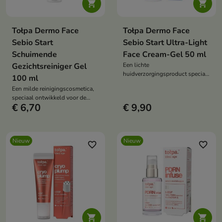


Tołpa Dermo Face
Tołpa Dermo Face
Sebio Start
Sebio Start Ultra-Light
Schuimende
Face Cream-Gel 50 ml
Gezichtsreiniger Gel
Een lichte
huidverzorgingsproduct speciaal
100 ml
ontwikkeld voor een vette,
Een milde reinigingscosmetica,
gecombineerde en onzuivere
speciaal ontwikkeld voor de
huid.
€ 6,70
€ 9,90
dagelijkse verzorging van een
vette, gecombineerde en
onzuivere huid.
Nieuw
Nieuw
favorite_border
favorite_border

