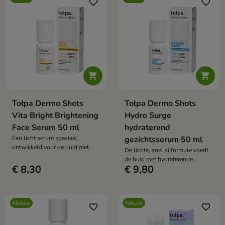
favorite_border
favorite_border


Tołpa Dermo Shots
Tołpa Dermo Shots
Vita Bright Brightening
Hydro Surge
Face Serum 50 ml
hydraterend
Een licht serum speciaal
gezichtsserum 50 ml
ontwikkeld voor de huid met
De lichte, snel si formule voedt
verkleuringen, een
de huid met hydraterende
ongelijkmatige teint en tekenen
€ 8,30
€ 9,80
ingrediënten.
van vermoeidheid.
Nieuw
Nieuw
favorite_border
favorite_border