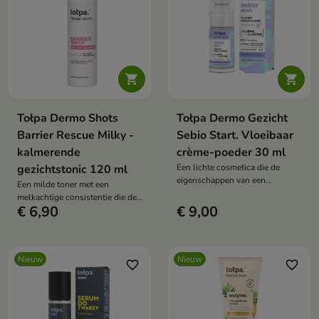


Tołpa Dermo Shots
Tołpa Dermo Gezicht
Barrier Rescue Milky -
Sebio Start. Vloeibaar
kalmerende
crème-poeder 30 ml
gezichtstonic 120 ml
Een lichte cosmetica die de
eigenschappen van een
Een milde toner met een
verzorgende crème en een
melkachtige consistentie die de
dekkend poeder combineert.
€ 6,90
€ 9,00
huid na het reinigen helpt te
herstellen en in balans te
brengen.
Nieuw
Nieuw
favorite_border
favorite_border