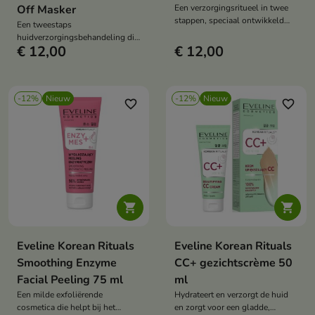
Off Masker
Een verzorgingsritueel in twee
stappen, speciaal ontwikkeld
Een tweestaps
voor een huid die intensieve
huidverzorgingsbehandeling die
hydratatie, versteviging en
€ 12,00
€ 12,00
de huid intensief hydrateert en
verfrissing nodig heeft.
verfrist.
-12%
Nieuw
-12%
Nieuw
favorite_border
favorite_border


Eveline Korean Rituals
Eveline Korean Rituals
Smoothing Enzyme
CC+ gezichtscrème 50
Facial Peeling 75 ml
ml
Een milde exfoliërende
Hydrateert en verzorgt de huid
cosmetica die helpt bij het
en zorgt voor een gladde,