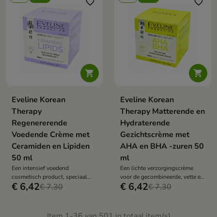
favorite_border
favorite_border


Eveline Korean
Eveline Korean
Therapy
Therapy Matterende en
Regenererende
Hydraterende
Voedende Crème met
Gezichtscrème met
Ceramiden en Lipiden
AHA en BHA -zuren 50
50 ml
ml
Een intensief voedend
Een lichte verzorgingscrème
cosmetisch product, speciaal
voor de gecombineerde, vette en
€ 6,42
€ 6,42
ontwikkeld voor een huid die
€ 7,30
probleemhuid.
€ 7,30
behoefte heeft aan regeneratie,
verzachting en versterking.
Item 1-36 van 501 in totaal item(s)