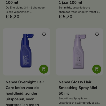
100 ml
1 jaar 100 ml
De Energizing 3-in-1 shampoo
Een milde, veganistische
is een veganistisch
shampoo voor kinderen vanaf 1
€ 6,20
€ 5,70
cosmeticaproduct voor mannen
jaar die het haar zacht reinigt,
dat het haar, de baard en het
hydrateert en glad maakt, en
lichaam effectief reinigt, energie
klitten voorkomt – verkrijgbaar in
geeft, de talgproductie reguleert
een handige MINI verpakking van
en haaruitval helpt verminderen.
100 ml.
favorite_border
favorite_border


Neboa Overnight Hair
Neboa Glossy Hair
Care lotion voor de
Smoothing Spray Mini
hoofdhuid, zonder
50 ml
uitspoelen, voor
Smoothing Spray is een
veganistisch stylingproduct dat
haargroei en tegen