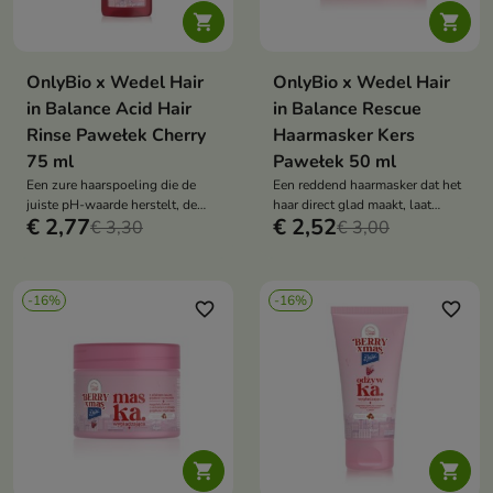


OnlyBio x Wedel Hair
OnlyBio x Wedel Hair
in Balance Acid Hair
in Balance Rescue
Rinse Pawełek Cherry
Haarmasker Kers
75 ml
Pawełek 50 ml
Een zure haarspoeling die de
Een reddend haarmasker dat het
juiste pH-waarde herstelt, de
haar direct glad maakt, laat
€ 2,77
€ 2,52
haarschubben sluit en een
€ 3,30
glanzen en een zwevend effect
€ 3,00
spectaculaire glans geeft, terwijl
geeft, terwijl het de haren
de haren worden omhuld door
omhult met de geur van
de kersengeur van Pawełek.
Pawełek-kersen.
-16%
-16%
favorite_border
favorite_border

