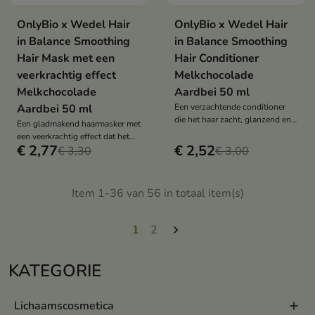
OnlyBio x Wedel Hair
OnlyBio x Wedel Hair
in Balance Smoothing
in Balance Smoothing
Hair Mask met een
Hair Conditioner
veerkrachtig effect
Melkchocolade
Melkchocolade
Aardbei 50 ml
Aardbei 50 ml
Een verzachtende conditioner
die het haar zacht, glanzend en
Een gladmakend haarmasker met
glad maakt, en het omhult met
een veerkrachtig effect dat het
de heerlijke geur van
€ 2,77
€ 2,52
haar elasticiteit en glans geeft en
€ 3,30
€ 3,00
aardbeienmelkchocolade.
het omhult met de geur van
aardbeienmelkchocolade.
Item 1-36 van 56 in totaal item(s)
1
2

KATEGORIE
Lichaamscosmetica