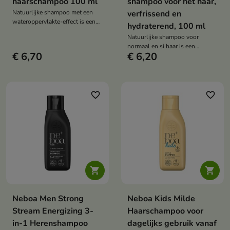
haarschampoo 100 ml
shampoo voor het haar,
Natuurlijke shampoo met een
verfrissend en
wateroppervlakte-effect is een
hydraterend, 100 ml
mild reinigende, veganistische
Natuurlijke shampoo voor
shampoo voor alle haartypes die
normaal en si haar is een
het haar glad maakt, regenereert
€ 6,70
€ 6,20
veganistische reinigende
en een intense glans geeft –
shampoo die het haar grondig
zonder het uit te drogen en
reinigt, de hoofdhuid hydrateert
zonder glycerine.
en de frisheid van het haar
langer behoudt.
favorite_border
favorite_border


Neboa Men Strong
Neboa Kids Milde
Stream Energizing 3-
Haarschampoo voor
in-1 Herenshampoo
dagelijks gebruik vanaf