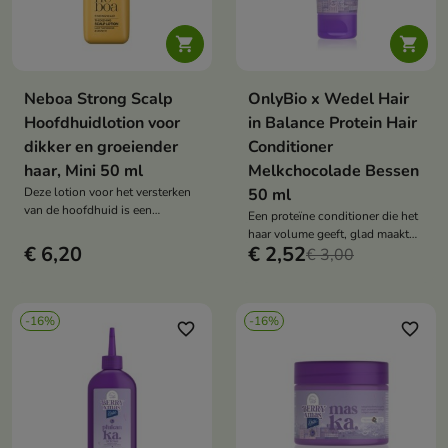


Neboa Strong Scalp
OnlyBio x Wedel Hair
Hoofdhuidlotion voor
in Balance Protein Hair
dikker en groeiender
Conditioner
haar, Mini 50 ml
Melkchocolade Bessen
Deze lotion voor het versterken
50 ml
van de hoofdhuid is een
Een proteïne conditioner die het
natuurlijke, veganistische
haar volume geeft, glad maakt
behandeling voor verzwakt en
€ 6,20
€ 2,52
en omhult met een heerlijke geur
€ 3,00
dunner wordend haar en een
van melkchocolade en bessen.
huid die gevoelig is voor roos.
Het stimuleert de haargroei,
vermindert haaruitval en
-16%
-16%
favorite_border
favorite_border
verbetert de conditie van de
haarzakjes.