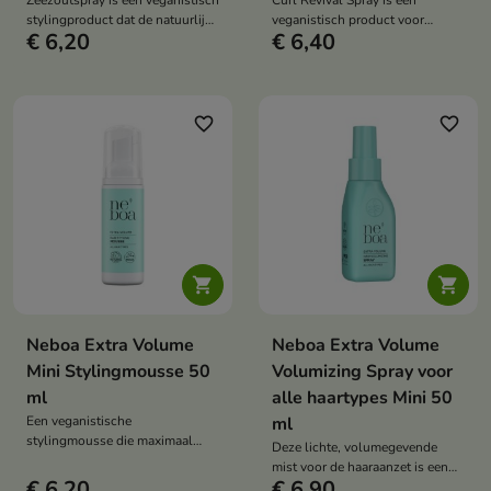
Zeezoutspray is een veganistisch
Curl Revival Spray is een
stylingproduct dat de natuurlijke
veganistisch product voor
€ 6,20
€ 6,40
krul van je haar accentueert en
krullend en golvend haar dat
een beach wave-effect creëert,
krullen opfrist, pluizen
terwijl het je haar hydrateert en
vermindert en de veerkracht en
voedt.
natuurlijke glans tussen
wasbeurten herstelt.
favorite_border
favorite_border


Neboa Extra Volume
Neboa Extra Volume
Mini Stylingmousse 50
Volumizing Spray voor
ml
alle haartypes Mini 50
Een veganistische
ml
stylingmousse die maximaal
Deze lichte, volumegevende
volume en een langdurige fixatie
mist voor de haaraanzet is een
tot wel 24 uur biedt, terwijl het
€ 6,20
€ 6,90
veganistisch product dat je haar