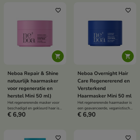
handig reisformaat.
glans herstelt en het haar
zijdezacht maakt dankzij de rijke
favorite_border
favorite_border
oliën, proteïnen en ceramiden.


Neboa Repair & Shine
Neboa Overnight Hair
natuurlijk haarmasker
Care Regenererend en
voor regeneratie en
Versterkend
herstel Mini 50 ml)
Haarmasker Mini 50 ml
Het regenererende masker voor
Het regenererende haarmasker is
beschadigd en gekleurd haar is
een geavanceerde, veganistische
€ 6,90
€ 6,90
een veganistische behandeling
behandeling voor droog en
met een hoog gehalte aan oliën
beschadigd haar die het haar
en eiwitten die het haar intensief
intensief herstelt, hydrateert en
herstelt, gladmaakt en
versterkt, waardoor de
beschermt tegen pluizig haar en
elasticiteit en gezonde glans
favorite_border
favorite_border