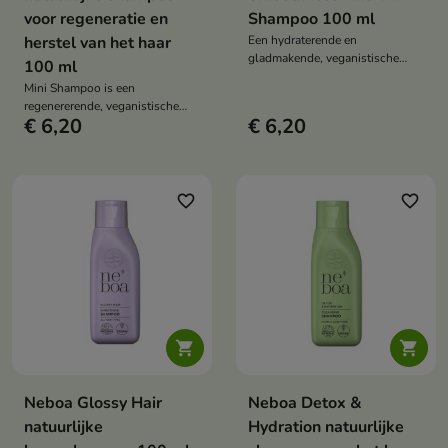
voor regeneratie en
Shampoo 100 ml
herstel van het haar
Een hydraterende en
gladmakende, veganistische
100 ml
shampoo voor droog en krullend
Mini Shampoo is een
haar die effectief reinigt,
regenererende, veganistische
intensief hydrateert en pluizig
€ 6,20
€ 6,20
shampoo voor beschadigd en
haar helpt te temmen – ook
gekleurd haar. De shampoo
verkrijgbaar in een handige
reinigt mild, hydrateert intensief
verpakking van 100 ml.
en herstelt de zachtheid en
natuurlijke glans – perfect voor
favorite_border
favorite_border
op reis.


Neboa Glossy Hair
Neboa Detox &
natuurlijke
Hydration natuurlijke