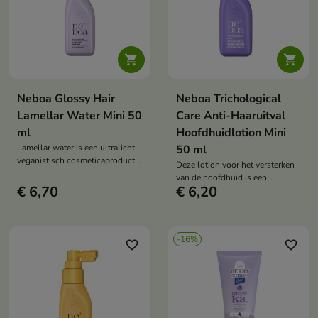


Neboa Glossy Hair
Neboa Trichological
Lamellar Water Mini 50
Care Anti-Haaruitval
ml
Hoofdhuidlotion Mini
Lamellar water is een ultralicht,
50 ml
veganistisch cosmeticaproduct
Deze lotion voor het versterken
voor alle haartypes. Het zorgt
van de hoofdhuid is een
voor direct gladmakend effect,
€ 6,70
€ 6,20
natuurlijke, veganistische
een waterachtig oppervlak en
behandeling die haaruitval
maakt het haar makkelijker te
effectief vermindert, de
kammen, zonder het te
haarzakjes versterkt en de
verzwaren.
-16%
haargroei stimuleert – zelfs bij
favorite_border
favorite_border
haaruitval veroorzaakt door
stress en hormonen.