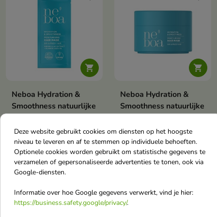
gespleten punten.
worden hersteld.


Neboa Hydration &
Neboa Hydration &
Smoothness natuurlijke
Smoothness natuurlijke
hydraterende en
hydraterende en
gladmakende
gladmakende
Deze website gebruikt cookies om diensten op het hoogste
haarmasker Mini 25 ml
haarmasker Mini 50 ml
niveau te leveren en af te stemmen op individuele behoeften.
Optionele cookies worden gebruikt om statistische gegevens te
Dit intensief hydraterende
Intensief gladmakend en
haarmasker is een veganistische
regenererend haarmasker met
verzamelen of gepersonaliseerde advertenties te tonen, ook via
€ 3,80
€ 6,90
behandeling met hyaluronzuur
zwarte komijnolie, hyaluronzuur
Google-diensten.
en neem die het haar diep
en neem hydrateert diep,
hydrateert, glad maakt,
vermindert pluizig haar en
Informatie over hoe Google gegevens verwerkt, vind je hier:
pluizigheid vermindert en het
versterkt de haren, waardoor ze
https://business.safety.google/privacy/
.
zijdezacht maakt.
weer zacht en glanzend worden.
favorite_border
favorite_border