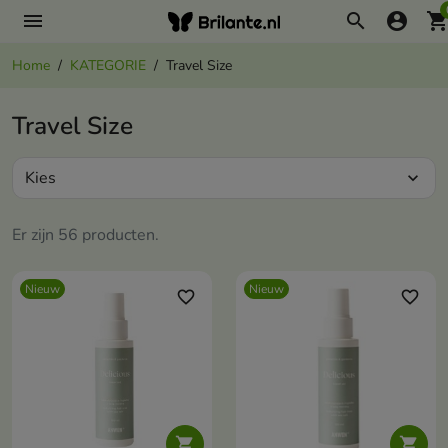
menu
search
account_circle
shopping_ca
Home
KATEGORIE
Travel Size
Travel Size
Kies
expand_more
Er zijn 56 producten.
Nieuw
Nieuw
favorite_border
favorite_border

