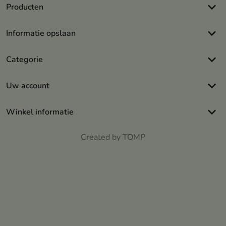
keyboard_arrow_down
Producten
keyboard_arrow_down
Informatie opslaan
keyboard_arrow_down
Categorie
keyboard_arrow_down
Uw account
keyboard_arrow_down
Winkel informatie
Created by TOMP