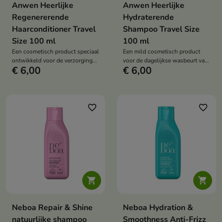
Anwen Heerlijke
Anwen Heerlijke
Regenererende
Hydraterende
Haarconditioner Travel
Shampoo Travel Size
Size 100 ml
100 ml
Een cosmetisch product speciaal
Een mild cosmetisch product
ontwikkeld voor de verzorging
voor de dagelijkse wasbeurt van
€ 6,00
€ 6,00
van droog, beschadigd en
haar en hoofdhuid.
verzwakt haar.
favorite_border
favorite_border


Neboa Repair & Shine
Neboa Hydration &
natuurlijke shampoo
Smoothness Anti-Frizz