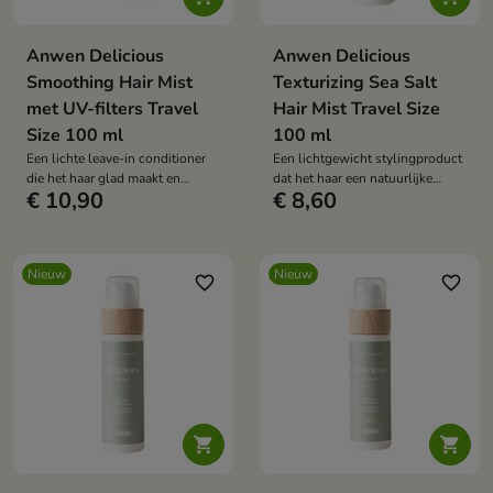
Anwen Delicious
Anwen Delicious
Smoothing Hair Mist
Texturizing Sea Salt
met UV-filters Travel
Hair Mist Travel Size
Size 100 ml
100 ml
Een lichte leave-in conditioner
Een lichtgewicht stylingproduct
die het haar glad maakt en
dat het haar een natuurlijke
€ 10,90
€ 8,60
pluizigheid vermindert.
textuur, volume en een beachy
wave-effect geeft.
Nieuw
Nieuw
favorite_border
favorite_border

