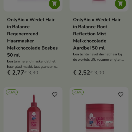


OnlyBio x Wedel Hair
OnlyBio x Wedel Hair
in Balance
in Balance Root
Regenererend
Reflection Mist
Haarmasker
Melkchocolade
Melkchocolade Bosbes
Aardbei 50 ml
50 ml
Een lichte nevel die het haar bij
de wortels lift, volume en glans
Een laminerend masker dat het
geeft en de lokken omhult met
haar glad maakt, laat glanzen en
de geur van aardbeienchocolade.
€ 2,77
€ 2,52
beschermt, en het omhult met de
€ 3,30
€ 3,00
geur van melkchocolade en
bosbessen.
-16%
-16%
favorite_border
favorite_border