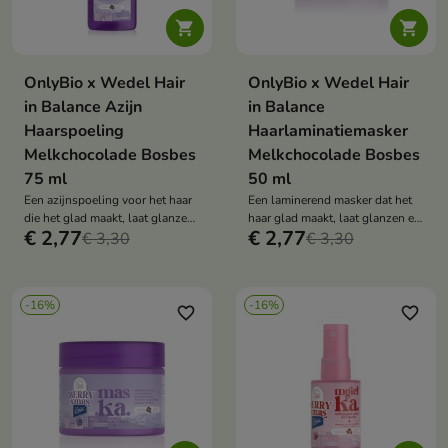


OnlyBio x Wedel Hair
OnlyBio x Wedel Hair
in Balance Azijn
in Balance
Haarspoeling
Haarlaminatiemasker
Melkchocolade Bosbes
Melkchocolade Bosbes
75 ml
50 ml
Een azijnspoeling voor het haar
Een laminerend masker dat het
die het glad maakt, laat glanzen
haar glad maakt, laat glanzen en
€ 2,77
€ 2,77
en pluizig haar vermindert,
€ 3,30
beschermt, en het omhult met de
€ 3,30
terwijl het je haar omhult met de
geur van melkchocolade en
geur van melkchocolade en
bosbessen.
bosbessen.
-16%
-16%
favorite_border
favorite_border