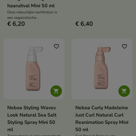
direct glans geeft aan het haar,
haaruitval Mini 50 ml
het glad maakt en het beschermt
Deze natuurlijke nachtlotion is
tegen pluizen dankzij de formule
een veganistische
die wordt geactiveerd door de
€ 6,20
€ 6,40
hoofdhuidbehandeling die de
warmte van de föhn.
haargroei stimuleert, haaruitval
vermindert en de talgproductie
reguleert. Het product werkt
intensief tijdens de slaap zonder
favorite_border
favorite_border
het haar te verzwaren.


Neboa Styling Waves
Neboa Curly Madeleine
Look Natural Sea Salt
Just Curl Natural Curl
Styling Spray Mini 50
Reanimation Spray Mini
ml
50 ml