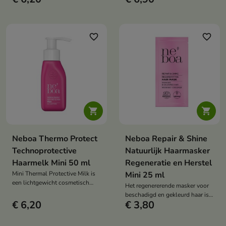
je haar voedt dankzij de hoge
verfrist, het een natuurlijke
concentratie natuurlijke
volheid en glans geeft – zonder
ingrediënten.
het te verzwaren of te laten
plakken.
favorite_border
favorite_border


Neboa Thermo Protect
Neboa Repair & Shine
Technoprotective
Natuurlijk Haarmasker
Haarmelk Mini 50 ml
Regeneratie en Herstel
Mini Thermal Protective Milk is
Mini 25 ml
een lichtgewicht cosmetisch
Het regenererende masker voor
product dat het haar beschermt
beschadigd en gekleurd haar is
tegen hoge temperaturen tijdens
€ 6,20
€ 3,80
een intensief herstellende,
het stylen. Het is geschikt voor
veganistische behandeling die
alle haartypes en heeft een
de haarstructuur versterkt, de