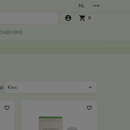
account_circle
shopping_cart
0
OVER ONS
Kies
p:
expand_more
favorite_border
favorite_border