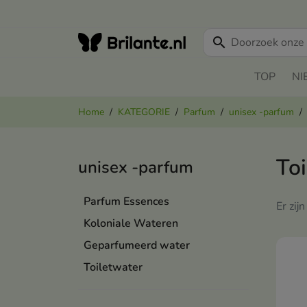
search
TOP
NI
Home
KATEGORIE
Parfum
unisex -parfum
To
unisex -parfum
Parfum Essences
Er zij
Koloniale Wateren
Geparfumeerd water
Toiletwater