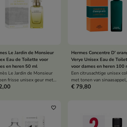
es Le Jardin de Monsieur
Hermes Concentre D' oran
In winkelwagen
In winkelwag


ex Eau de Toilette voor
Verye Unisex Eau de Toile
s en heren 50 ml
voor dames en heren 100 
ès Le Jardin de Monsieur
Een citrusachtige unisex c
 een frisse unisex geur met
met tonen van sinaasappel,
2,00
€ 79,80
uat, jasmijn en bergamot
patchoeli en ceder. Intense
frisheid voor hem en haar.
favorite_border