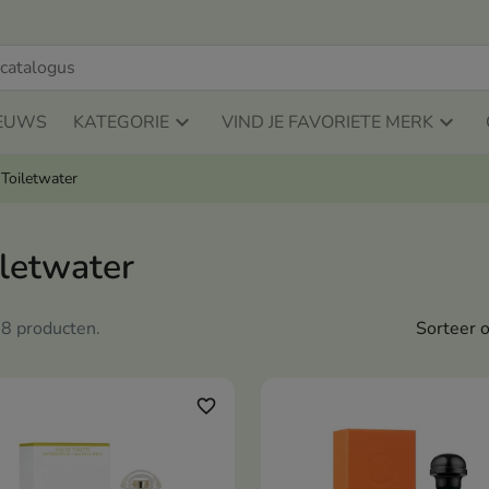
EUWS
KATEGORIE
VIND JE FAVORIETE MERK
Toiletwater
iletwater
n 8 producten.
Sorteer o
favorite_border