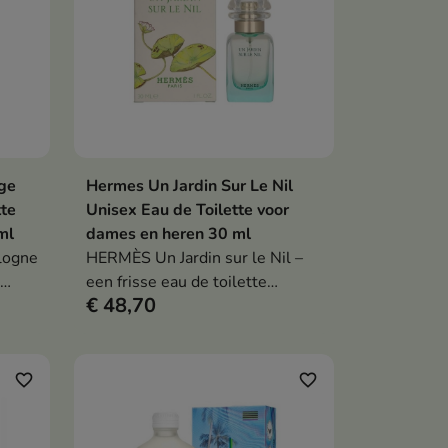
ge
Hermes Un Jardin Sur Le Nil
en
In winkelwagen

tte
Unisex Eau de Toilette voor
ml
dames en heren 30 ml
ologne
HERMÈS Un Jardin sur le Nil –
een frisse eau de toilette
€ 48,70
geïnspireerd op de oevers van
de Nijl. Noten van groene
mango , lotus en plataan in een
elegante groene fles.
favorite_border
favorite_border