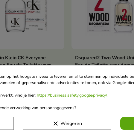
in Klein CK Everyone
Dsquared2 Two Wood Uni
In winkelwagen
In winkelwag


ex Eau de Toilette voor
Eau de Toilette voor dame
es en heren 100 ml
heren 100 ml
ten op het hoogste niveau te leveren en af te stemmen op individuele b
de toilette met een frisse
Houtachtige unisex eau de
rzamelen of gepersonaliseerde advertenties te tonen, ook via Google-die
us-aromatische geur met
toilette met noten van
5,80
€ 50,80
asappelolie, blauwe thee,
Siciliaanse citroen, bergam
werkt, vind je hier:
https://business.safety.google/privacy/
.
rnoten, cederhout en
mandarijn, kardemom,
r, gecreëerd voor vrouwen
viooltjesblad, gember,
orende verwerking van persoonsgegevens?
 op voorraad
Niet op voorraad
annen die waarde hechten
ambroxan, ego hout en veti
favorite_border
vrijheid en individualiteit
clear
Weigeren