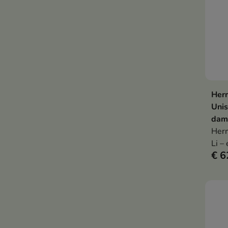
Herm
Unis
dame
Herm
Li –
€ 6
kumq