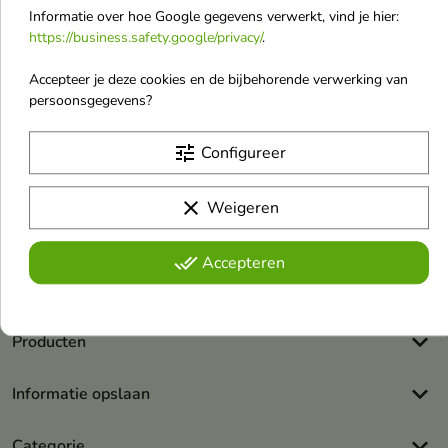
Informatie over hoe Google gegevens verwerkt, vind je hier:
https://business.safety.google/privacy/
.
Accepteer je deze cookies en de bijbehorende verwerking van
persoonsgegevens?
Ontvang ons laatste nieuws en
tune
Configureer
aanbiedingen
clear
Weigeren
U kunt op elk gewenst moment weer uitschrijven. Hiervoor kunt
u de contactgegevens gebruiken uit de algemene voorwaarden.
done_all
Accepteren
Ik accepteer de
winkelreglement
en het
privacybeleid
.
keyboard_arrow_down
Producten
keyboard_arrow_down
Informatie opslaan
keyboard_arrow_down
Categorie