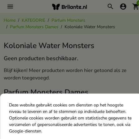
menu
search
account_circle
shopping_ca
Home
KATEGORIE
Parfum Monsters
Parfum Monsters Dames
Koloniale Water Monsters
Koloniale Water Monsters
Geen producten beschikbaar.
Blijf kijken! Meer producten worden hier getoond als ze
worden toegevoegd.
Parfum Monsters Dames
Deze website gebruikt cookies om diensten op het hoogste
Odlewki Esencji Perfum
niveau te leveren en af te stemmen op individuele behoeften.
Koloniale Water Monsters
Optionele cookies worden gebruikt om statistische gegevens te
verzamelen of gepersonaliseerde advertenties te tonen, ook via
Geparfumeerde Water Monsters
Google-diensten.
Toiletwater Monsters